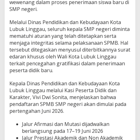
wewenang dalam proses penerimaan siswa baru di
i
SMP negeri.
K
o
t
Melalui Dinas Pendidikan dan Kebudayaan Kota
a
Lubuk Linggau, seluruh kepala SMP negeri diminta
L
mematuhi aturan yang telah ditetapkan serta
u
menjaga integritas selama pelaksanaan SPMB. Hal
b
u
tersebut ditegaskan menyusul diterbitkannya surat
k
edaran khusus oleh Wali Kota Lubuk Linggau
L
terkait pencegahan gratifikasi dalam penerimaan
i
peserta didik baru.
n
g
g
Kepala Dinas Pendidikan dan Kebudayaan Kota
a
Lubuk Linggau melalui Kasi Peserta Didik dan
u
Karakter, Vivi Dwi Sonita, menjelaskan bahwa
T
pendaftaran SPMB SMP negeri akan dimulai pada
e
r
pertengahan Juni 2026.
b
i
Jalur Afirmasi dan Mutasi dijadwalkan
t
berlangsung pada 17–19 Juni 2026
k
Jalur Prestasi Akademik dan Non Akademik
a