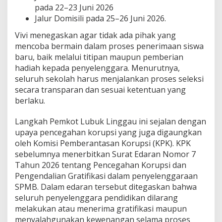
n
pada 22–23 Juni 2026
S
Jalur Domisili pada 25–26 Juni 2026.
u
r
Vivi menegaskan agar tidak ada pihak yang
a
mencoba bermain dalam proses penerimaan siswa
t
baru, baik melalui titipan maupun pemberian
E
hadiah kepada penyelenggara. Menurutnya,
d
a
seluruh sekolah harus menjalankan proses seleksi
r
secara transparan dan sesuai ketentuan yang
a
berlaku.
n
K
Langkah Pemkot Lubuk Linggau ini sejalan dengan
h
u
upaya pencegahan korupsi yang juga digaungkan
s
oleh Komisi Pemberantasan Korupsi (KPK). KPK
u
sebelumnya menerbitkan Surat Edaran Nomor 7
s
Tahun 2026 tentang Pencegahan Korupsi dan
Pengendalian Gratifikasi dalam penyelenggaraan
SPMB. Dalam edaran tersebut ditegaskan bahwa
seluruh penyelenggara pendidikan dilarang
melakukan atau menerima gratifikasi maupun
menyalahgunakan kewenangan selama proses