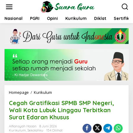
L
e
w
a
Nasional
PGRI
Opini
Kurikulum
Diklat
Sertifika
t
i
k
e
k
o
n
t
e
n
Homepage
/
Kurikulum
C
e
Cegah Gratifikasi SPMB SMP Negeri,
g
a
Wali Kota Lubuk Linggau Terbitkan
h
Surat Edaran Khusus
G
r
Alfiansyah Hasan
8 Juni 2026
a
Kurikulum
,
Sekolahku
154 Dilihat