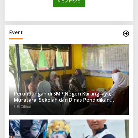
View More
Event
Perundungan di SMP Negeri Karang Jaya,
Muratara: Sekolah dan Dinas Pendidikan
Langsung Ambil Tindakan Tegas
3188 Dilihat