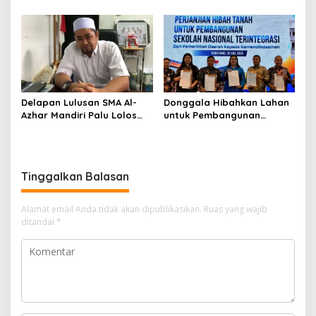
Medali Perunggu di
Korban Kekerasan Seksual
Kejuaraan Akuatik
Indonesia Palembang
Delapan Lulusan SMA Al-
Donggala Hibahkan Lahan
Azhar Mandiri Palu Lolos
untuk Pembangunan
PTN Kedinasan dan Kampus
Sekolah Nasional
Favorit
Terintegrasi
Tinggalkan Balasan
Alamat email Anda tidak akan dipublikasikan.
Ruas yang wajib
ditandai
*