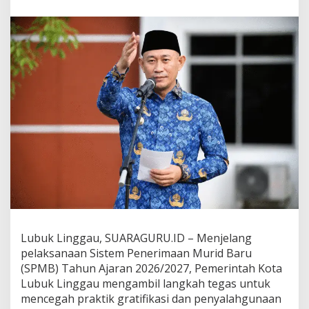
t
i
f
i
k
a
s
i
S
P
M
B
S
M
P
N
e
g
e
Lubuk Linggau, SUARAGURU.ID – Menjelang
r
pelaksanaan Sistem Penerimaan Murid Baru
i
,
(SPMB) Tahun Ajaran 2026/2027, Pemerintah Kota
W
Lubuk Linggau mengambil langkah tegas untuk
a
mencegah praktik gratifikasi dan penyalahgunaan
l