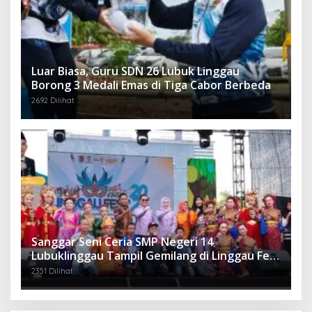
Luar Biasa, Guru SDN 26 Lubuk Linggau
Borong 3 Medali Emas di Tiga Cabor Berbeda
2692 Dilihat
Sanggar Seni Ceria SMP Negeri 14
Lubuklinggau Tampil Gemilang di Linggau Fest
2025
2351 Dilihat