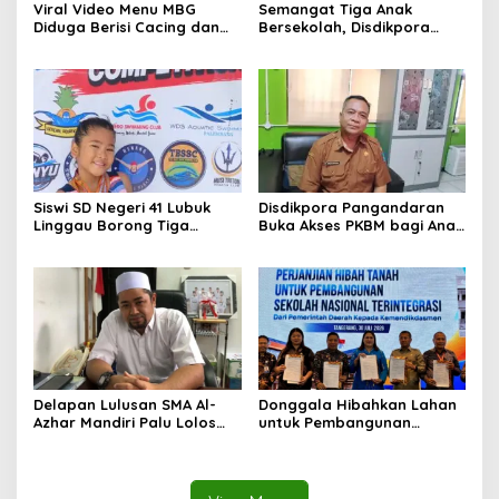
Viral Video Menu MBG
Semangat Tiga Anak
Diduga Berisi Cacing dan
Bersekolah, Disdikpora
Ulat, Pemkab Musi Rawas
Pangandaran Pastikan Hak
Lakukan Investigasi
Pendidikan Terpenuhi
Siswi SD Negeri 41 Lubuk
Disdikpora Pangandaran
Linggau Borong Tiga
Buka Akses PKBM bagi Anak
Medali Perunggu di
Korban Kekerasan Seksual
Kejuaraan Akuatik
Indonesia Palembang
Delapan Lulusan SMA Al-
Donggala Hibahkan Lahan
Azhar Mandiri Palu Lolos
untuk Pembangunan
PTN Kedinasan dan Kampus
Sekolah Nasional
Favorit
Terintegrasi