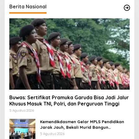
Berita Nasional
Buwas: Sertifikat Pramuka Garuda Bisa Jadi Jalur
Khusus Masuk TNI, Polri, dan Perguruan Tinggi
5 Agustus 2026
Kemendikdasmen Gelar MPLS Pendidikan
Jarak Jauh, Bekali Murid Bangun
Kemandirian Belajar
5 Agustus 2026