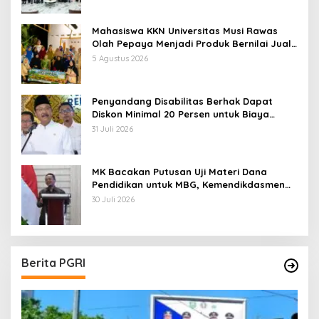
Mahasiswa KKN Universitas Musi Rawas
Olah Pepaya Menjadi Produk Bernilai Jual
Tinggi, Dorong UMKM Desa Air Satan
5 Agustus 2026
Penyandang Disabilitas Berhak Dapat
Diskon Minimal 20 Persen untuk Biaya
Sekolah dan Kuliah
31 Juli 2026
MK Bacakan Putusan Uji Materi Dana
Pendidikan untuk MBG, Kemendikdasmen
Tunggu Implikasi Putusan
30 Juli 2026
Berita PGRI