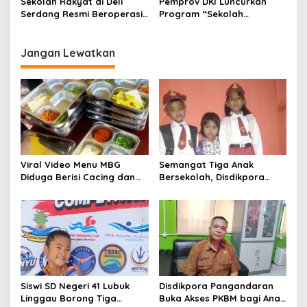
Sekolah Rakyat di Deli
Pemprov DKI Luncurkan
Serdang Resmi Beroperasi,
Program “Sekolah
Bupati Asri Ludin Tambunan
Kembali”, Buka
Nyatakan Dukungan Penuh
Kesempatan Baru bagi
Anak Putus Sekolah
Jangan Lewatkan
Viral Video Menu MBG
Semangat Tiga Anak
Diduga Berisi Cacing dan
Bersekolah, Disdikpora
Ulat, Pemkab Musi Rawas
Pangandaran Pastikan Hak
Lakukan Investigasi
Pendidikan Terpenuhi
Siswi SD Negeri 41 Lubuk
Disdikpora Pangandaran
Linggau Borong Tiga
Buka Akses PKBM bagi Anak