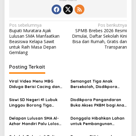
N
Pos sebelumnya
Pos berikutnya
Bupati Muratara Ajak
SPMB Brebes 2026 Resmi
a
Lulusan SMA Manfaatkan
Dimulai, Daftar Sekolah Kini
v
Beasiswa Kelapa Sawit
Bisa dari Rumah, Gratis dan
untuk Raih Masa Depan
Transparan
i
Gemilang
g
Posting Terkait
a
s
Viral Video Menu MBG
Semangat Tiga Anak
i
Diduga Berisi Cacing dan
Bersekolah, Disdikpora
p
Ulat, Pemkab Musi Rawas
Pangandaran Pastikan Hak
Lakukan Investigasi
Pendidikan Terpenuhi
Siswi SD Negeri 41 Lubuk
Disdikpora Pangandaran
o
Linggau Borong Tiga
Buka Akses PKBM bagi Anak
s
Medali Perunggu di
Korban Kekerasan Seksual
Kejuaraan Akuatik
Delapan Lulusan SMA Al-
Donggala Hibahkan Lahan
Indonesia Palembang
Azhar Mandiri Palu Lolos
untuk Pembangunan
PTN Kedinasan dan Kampus
Sekolah Nasional
Favorit
Terintegrasi