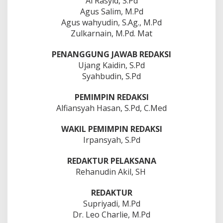
Al Rasyid, S.Pd
2
Agus Salim, M.Pd
0
2
Agus wahyudin, S.Ag., M.Pd
5
Zulkarnain, M.Pd. Mat
O
L
E
PENANGGUNG JAWAB REDAKSI
H
M
Ujang Kaidin, S.Pd
U
S
Syahbudin, S.Pd
I
R
A
PEMIMPIN REDAKSI
W
Alfiansyah Hasan, S.Pd, C.Med
A
S
.
WAKIL PEMIMPIN REDAKSI
D
O
Irpansyah, S.Pd
D
I
@
REDAKTUR PELAKSANA
G
Rehanudin Akil, SH
M
A
I
REDAKTUR
L
.
Supriyadi, M.Pd
C
Dr. Leo Charlie, M.Pd
O
M