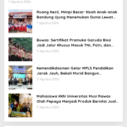
7 Agustus 2026
Ruang Kecil, Mimpi Besar: Kisah Anak-anak
Bandung Ujung Menemukan Dunia Lewat
Literasi
7 Agustus 2026
Buwas: Sertifikat Pramuka Garuda Bisa
Jadi Jalur Khusus Masuk TNI, Polri, dan
Perguruan Tinggi
5 Agustus 2026
Kemendikdasmen Gelar MPLS Pendidikan
Jarak Jauh, Bekali Murid Bangun
Kemandirian Belajar
5 Agustus 2026
Mahasiswa KKN Universitas Musi Rawas
Olah Pepaya Menjadi Produk Bernilai Jual
Tinggi, Dorong UMKM Desa Air Satan
5 Agustus 2026