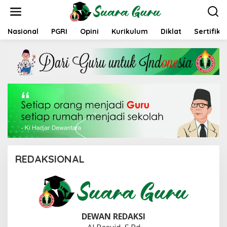
L
e
w
a
Nasional
PGRI
Opini
Kurikulum
Diklat
Sertifika
t
i
k
e
k
o
n
t
e
n
REDAKSIONAL
|
1
8
J
U
DEWAN REDAKSI
N
I