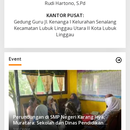
Rudi Hartono, S.Pd
KANTOR PUSAT:
Gedung Guru Jl. Kenanga I Kelurahan Senalang
Kecamatan Lubuk Linggau Utara II Kota Lubuk
Linggau
Event
Perundungan di SMP Negeri Karang Jaya,
Muratara: Sekolah dan Dinas Pendidikan
Langsung Ambil Tindakan Tegas
3190 Dilihat