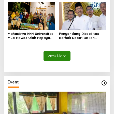
dan Perguruan Tinggi
Kemandirian Belajar
Mahasiswa KKN Universitas
Penyandang Disabilitas
Musi Rawas Olah Pepaya
Berhak Dapat Diskon
Menjadi Produk Bernilai
Minimal 20 Persen untuk
Jual Tinggi, Dorong UMKM
Biaya Sekolah dan Kuliah
Desa Air Satan
View More
Event