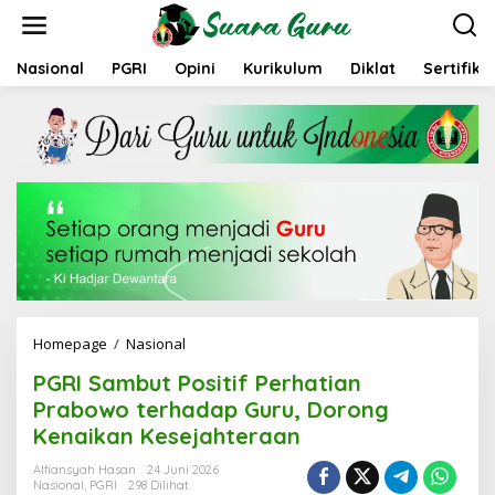
L
e
w
a
Nasional
PGRI
Opini
Kurikulum
Diklat
Sertifika
t
i
k
e
k
o
n
t
e
n
Homepage
/
Nasional
P
G
PGRI Sambut Positif Perhatian
R
I
Prabowo terhadap Guru, Dorong
S
Kenaikan Kesejahteraan
a
m
Alfiansyah Hasan
24 Juni 2026
b
Nasional
,
PGRI
298 Dilihat