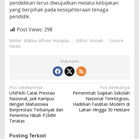
pendidikan terus diwujudkan melalui kebijakan
yang berpihak pada kesejahteraan tenaga
pendidik.
Post Views:
298
Writer: Matius Alfons Hutajulu
Editor: Anisah
Source
News
Ikuti Kami
N
Pos sebelumnya
Pos berikutnya
UNPARI Catat Prestasi
Pemerintah Siapkan Sekolah
a
Nasional, Jadi Kampus
Nasional Terintegrasi,
v
dengan Mahasiswa
Hadirkan Fasilitas Modern di
Berprestasi Terbanyak dan
Lahan Hingga 30 Hektare
i
Penerima Hibah P2MW
Teratas
g
a
Posting Terkait