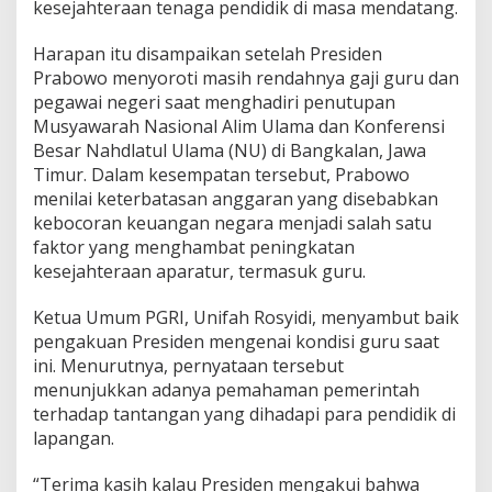
kesejahteraan tenaga pendidik di masa mendatang.
t
e
r
Harapan itu disampaikan setelah Presiden
h
Prabowo menyoroti masih rendahnya gaji guru dan
a
pegawai negeri saat menghadiri penutupan
d
Musyawarah Nasional Alim Ulama dan Konferensi
a
Besar Nahdlatul Ulama (NU) di Bangkalan, Jawa
p
G
Timur. Dalam kesempatan tersebut, Prabowo
u
menilai keterbatasan anggaran yang disebabkan
r
kebocoran keuangan negara menjadi salah satu
u
faktor yang menghambat peningkatan
,
D
kesejahteraan aparatur, termasuk guru.
o
r
Ketua Umum PGRI, Unifah Rosyidi, menyambut baik
o
pengakuan Presiden mengenai kondisi guru saat
n
ini. Menurutnya, pernyataan tersebut
g
K
menunjukkan adanya pemahaman pemerintah
e
terhadap tantangan yang dihadapi para pendidik di
n
lapangan.
a
i
“Terima kasih kalau Presiden mengakui bahwa
k