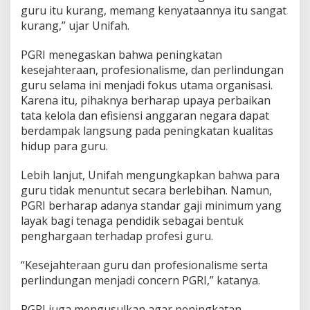
a
guru itu kurang, memang kenyataannya itu sangat
n
kurang,” ujar Unifah.
K
e
PGRI menegaskan bahwa peningkatan
s
kesejahteraan, profesionalisme, dan perlindungan
e
j
guru selama ini menjadi fokus utama organisasi.
a
Karena itu, pihaknya berharap upaya perbaikan
h
tata kelola dan efisiensi anggaran negara dapat
t
berdampak langsung pada peningkatan kualitas
e
hidup para guru.
r
a
a
Lebih lanjut, Unifah mengungkapkan bahwa para
n
guru tidak menuntut secara berlebihan. Namun,
PGRI berharap adanya standar gaji minimum yang
layak bagi tenaga pendidik sebagai bentuk
penghargaan terhadap profesi guru.
“Kesejahteraan guru dan profesionalisme serta
perlindungan menjadi concern PGRI,” katanya.
PGRI juga mengusulkan agar peningkatan