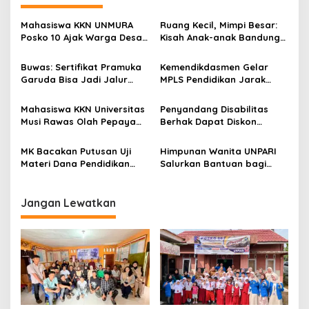
s
i
Mahasiswa KKN UNMURA
Ruang Kecil, Mimpi Besar:
p
Posko 10 Ajak Warga Desa
Kisah Anak-anak Bandung
Pedang Bijak Bermedia
Ujung Menemukan Dunia
o
Digital
Lewat Literasi
Buwas: Sertifikat Pramuka
Kemendikdasmen Gelar
s
Garuda Bisa Jadi Jalur
MPLS Pendidikan Jarak
Khusus Masuk TNI, Polri,
Jauh, Bekali Murid Bangun
dan Perguruan Tinggi
Kemandirian Belajar
Mahasiswa KKN Universitas
Penyandang Disabilitas
Musi Rawas Olah Pepaya
Berhak Dapat Diskon
Menjadi Produk Bernilai
Minimal 20 Persen untuk
Jual Tinggi, Dorong UMKM
Biaya Sekolah dan Kuliah
MK Bacakan Putusan Uji
Himpunan Wanita UNPARI
Desa Air Satan
Materi Dana Pendidikan
Salurkan Bantuan bagi
untuk MBG,
Korban Kebakaran di Jawa
Kemendikdasmen Tunggu
Kanan SS
Implikasi Putusan
Jangan Lewatkan