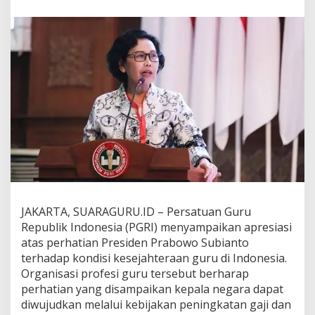
u
t
P
o
s
i
t
i
f
P
e
r
h
a
t
i
a
JAKARTA, SUARAGURU.ID – Persatuan Guru
n
Republik Indonesia (PGRI) menyampaikan apresiasi
P
atas perhatian Presiden Prabowo Subianto
r
terhadap kondisi kesejahteraan guru di Indonesia.
a
b
Organisasi profesi guru tersebut berharap
o
perhatian yang disampaikan kepala negara dapat
w
diwujudkan melalui kebijakan peningkatan gaji dan
o