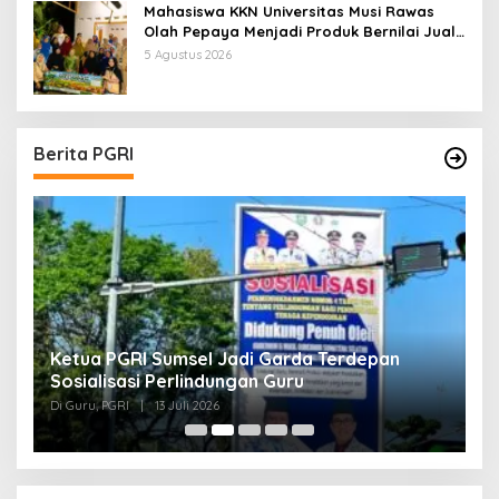
Mahasiswa KKN Universitas Musi Rawas
Olah Pepaya Menjadi Produk Bernilai Jual
Tinggi, Dorong UMKM Desa Air Satan
5 Agustus 2026
Berita PGRI
Ketua PGRI Sumsel Jadi Garda Terdepan
G
Sosialisasi Perlindungan Guru
L
J
Di Guru, PGRI
|
13 Juli 2026
Di
O