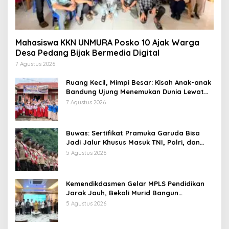
Mahasiswa KKN UNMURA Posko 10 Ajak Warga
Desa Pedang Bijak Bermedia Digital
7 Agustus 2026
Ruang Kecil, Mimpi Besar: Kisah Anak-anak
Bandung Ujung Menemukan Dunia Lewat
Literasi
7 Agustus 2026
Buwas: Sertifikat Pramuka Garuda Bisa
Jadi Jalur Khusus Masuk TNI, Polri, dan
Perguruan Tinggi
5 Agustus 2026
Kemendikdasmen Gelar MPLS Pendidikan
Jarak Jauh, Bekali Murid Bangun
Kemandirian Belajar
5 Agustus 2026