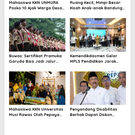
Mahasiswa KKN UNMURA
Ruang Kecil, Mimpi Besar:
Posko 10 Ajak Warga Desa
Kisah Anak-anak Bandung
Pedang Bijak Bermedia
Ujung Menemukan Dunia
Digital
Lewat Literasi
Buwas: Sertifikat Pramuka
Kemendikdasmen Gelar
Garuda Bisa Jadi Jalur
MPLS Pendidikan Jarak
Khusus Masuk TNI, Polri,
Jauh, Bekali Murid Bangun
dan Perguruan Tinggi
Kemandirian Belajar
Mahasiswa KKN Universitas
Penyandang Disabilitas
Musi Rawas Olah Pepaya
Berhak Dapat Diskon
Menjadi Produk Bernilai
Minimal 20 Persen untuk
Jual Tinggi, Dorong UMKM
Biaya Sekolah dan Kuliah
Desa Air Satan