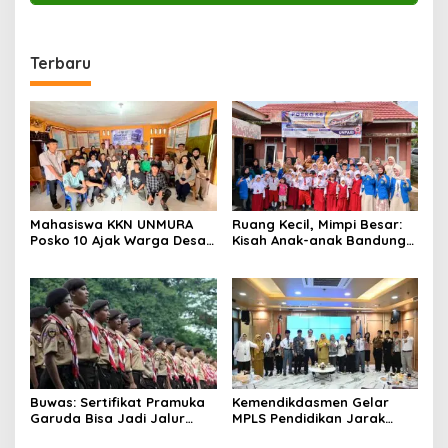
Terbaru
Mahasiswa KKN UNMURA
Ruang Kecil, Mimpi Besar:
Posko 10 Ajak Warga Desa
Kisah Anak-anak Bandung
Pedang Bijak Bermedia
Ujung Menemukan Dunia
Digital
Lewat Literasi
Buwas: Sertifikat Pramuka
Kemendikdasmen Gelar
Garuda Bisa Jadi Jalur
MPLS Pendidikan Jarak
Khusus Masuk TNI, Polri,
Jauh, Bekali Murid Bangun