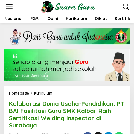
L
e
w
a
Nasional
PGRI
Opini
Kurikulum
Diklat
Sertifika
t
i
k
e
k
o
n
t
e
n
Homepage
/
Kurikulum
K
o
Kolaborasi Dunia Usaha-Pendidikan: PT
l
a
BAI Fasilitasi Guru SMK Kalbar Raih
b
Sertifikasi Welding Inspector di
o
Surabaya
r
a