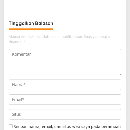
Bisa dari Rumah, Gratis
Lubuk Linggau Terbitkan
dan Transparan
Surat Edaran Khusus
Tinggalkan Balasan
Alamat email Anda tidak akan dipublikasikan.
Ruas yang wajib
ditandai
*
Simpan nama, email, dan situs web saya pada peramban