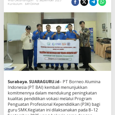
Widi Oktariansyah
12 September 2025
s
Kurikulum
649 Dilihat
i
D
u
n
i
a
U
s
a
h
a
-
P
e
n
d
i
Surabaya. SUARAGURU.id
– PT Borneo Alumina
d
Indonesia (PT BAI) kembali menunjukkan
i
komitmennya dalam mendukung peningkatan
k
kualitas pendidikan vokasi melalui Program
a
n
Penguatan Profesional Kependidikan (P3K) bagi
:
guru SMK.Kegiatan ini dilaksanakan pada 8–12
P