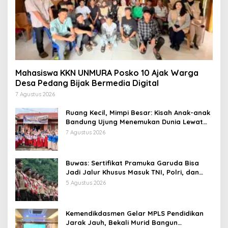
Mahasiswa KKN UNMURA Posko 10 Ajak Warga
Desa Pedang Bijak Bermedia Digital
7 Agustus 2026
Ruang Kecil, Mimpi Besar: Kisah Anak-anak
Bandung Ujung Menemukan Dunia Lewat
Literasi
7 Agustus 2026
Buwas: Sertifikat Pramuka Garuda Bisa
Jadi Jalur Khusus Masuk TNI, Polri, dan
Perguruan Tinggi
5 Agustus 2026
Kemendikdasmen Gelar MPLS Pendidikan
Jarak Jauh, Bekali Murid Bangun