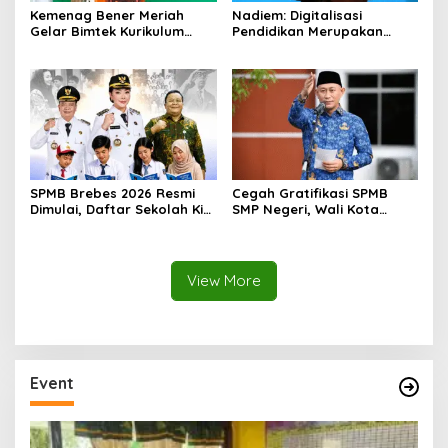
Kemenag Bener Meriah
Nadiem: Digitalisasi
Gelar Bimtek Kurikulum
Pendidikan Merupakan
Berbasis Cinta dan
Amanat Presiden
Penyusunan Modul Ajar
bagi Guru RA
SPMB Brebes 2026 Resmi
Cegah Gratifikasi SPMB
Dimulai, Daftar Sekolah Kini
SMP Negeri, Wali Kota
Bisa dari Rumah, Gratis
Lubuk Linggau Terbitkan
dan Transparan
Surat Edaran Khusus
View More
Event