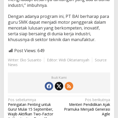
n
industri,” imbuhnya.
s
p
Dengan adanya program ini, PT BAI berharap para
e
guru SMK dapat menjadi motor penggerak dalam
c
t
mencetak lulusan yang berkompeten, inovatif,
o
serta siap bersaing di dunia kerja industri,
r
khususnya di sektor teknik dan manufaktur.
d
i
Post Views:
649
S
u
Writer: Eko Susanto
Editor: Widi Oktariansyah
Source
r
News
a
b
a
Ikuti Kami
y
a
N
Pos sebelumnya
Pos berikutnya
Peringatan Penting untuk
Menteri Pendidikan Ajak
a
Guru! Mulai 15 September,
Pramuka Menjadi Generasi
v
Wajib Aktifkan Two-Factor
Agile