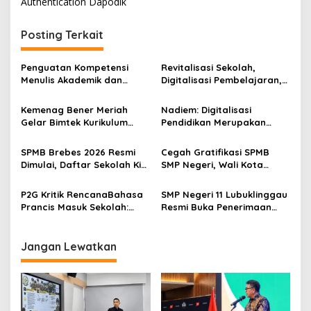
Authentication Dapodik
i
g
Posting Terkait
a
s
Penguatan Kompetensi
Revitalisasi Sekolah,
Menulis Akademik dan
Digitalisasi Pembelajaran,
i
Publikasi Digital Serdik
dan Wajib Belajar 13 Tahun
p
Sespimmen, Bekal
Jadi Strategi Pemerataan
Kemenag Bener Meriah
Nadiem: Digitalisasi
Pemimpin Polri Masa Depan
Mutu PAUD
Gelar Bimtek Kurikulum
Pendidikan Merupakan
o
Berbasis Cinta dan
Amanat Presiden
s
Penyusunan Modul Ajar
SPMB Brebes 2026 Resmi
Cegah Gratifikasi SPMB
bagi Guru RA
Dimulai, Daftar Sekolah Kini
SMP Negeri, Wali Kota
Bisa dari Rumah, Gratis
Lubuk Linggau Terbitkan
dan Transparan
Surat Edaran Khusus
P2G Kritik RencanaBahasa
SMP Negeri 11 Lubuklinggau
Prancis Masuk Sekolah:
Resmi Buka Penerimaan
“Mengelola Pendidikan
Peserta Didik Baru, Siap
Tidak Bisa Sebercanda Ini
Cetak Generasi Cerdas dan
Berkarakter
Jangan Lewatkan