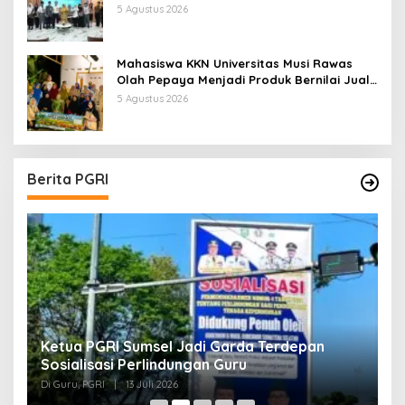
Kemandirian Belajar
5 Agustus 2026
Mahasiswa KKN Universitas Musi Rawas
Olah Pepaya Menjadi Produk Bernilai Jual
Tinggi, Dorong UMKM Desa Air Satan
5 Agustus 2026
Berita PGRI
Ketua PGRI Sumsel Jadi Garda Terdepan
G
Sosialisasi Perlindungan Guru
L
J
Di Guru, PGRI
|
13 Juli 2026
Di
O