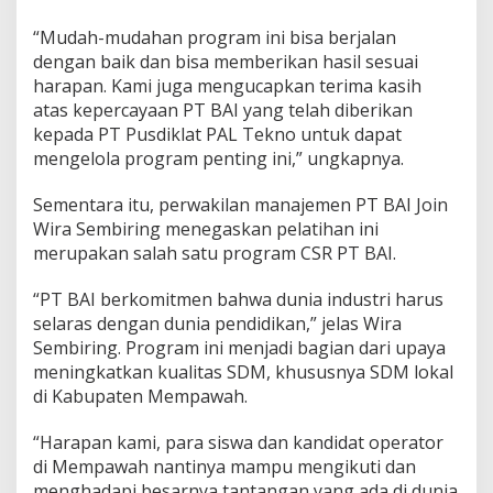
a
r
“Mudah-mudahan program ini bisa berjalan
R
dengan baik dan bisa memberikan hasil sesuai
a
harapan. Kami juga mengucapkan terima kasih
i
atas kepercayaan PT BAI yang telah diberikan
h
S
kepada PT Pusdiklat PAL Tekno untuk dapat
e
mengelola program penting ini,” ungkapnya.
r
t
Sementara itu, perwakilan manajemen PT BAI Join
i
Wira Sembiring menegaskan pelatihan ini
f
i
merupakan salah satu program CSR PT BAI.
k
a
“PT BAI berkomitmen bahwa dunia industri harus
s
selaras dengan dunia pendidikan,” jelas Wira
i
Sembiring. Program ini menjadi bagian dari upaya
W
e
meningkatkan kualitas SDM, khususnya SDM lokal
l
di Kabupaten Mempawah.
d
i
“Harapan kami, para siswa dan kandidat operator
n
di Mempawah nantinya mampu mengikuti dan
g
I
menghadapi besarnya tantangan yang ada di dunia