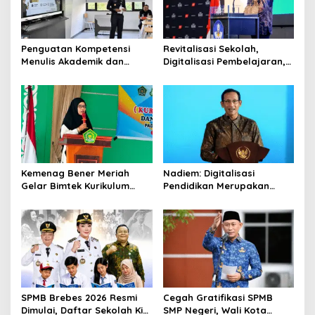
Penguatan Kompetensi
Revitalisasi Sekolah,
Menulis Akademik dan
Digitalisasi Pembelajaran,
Publikasi Digital Serdik
dan Wajib Belajar 13 Tahun
Sespimmen, Bekal
Jadi Strategi Pemerataan
Pemimpin Polri Masa Depan
Mutu PAUD
Kemenag Bener Meriah
Nadiem: Digitalisasi
Gelar Bimtek Kurikulum
Pendidikan Merupakan
Berbasis Cinta dan
Amanat Presiden
Penyusunan Modul Ajar
bagi Guru RA
SPMB Brebes 2026 Resmi
Cegah Gratifikasi SPMB
Dimulai, Daftar Sekolah Kini
SMP Negeri, Wali Kota