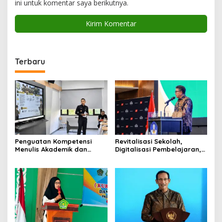
ini untuk komentar saya berikutnya.
Terbaru
Penguatan Kompetensi
Revitalisasi Sekolah,
Menulis Akademik dan
Digitalisasi Pembelajaran,
Publikasi Digital Serdik
dan Wajib Belajar 13 Tahun
Sespimmen, Bekal
Jadi Strategi Pemerataan
Pemimpin Polri Masa Depan
Mutu PAUD