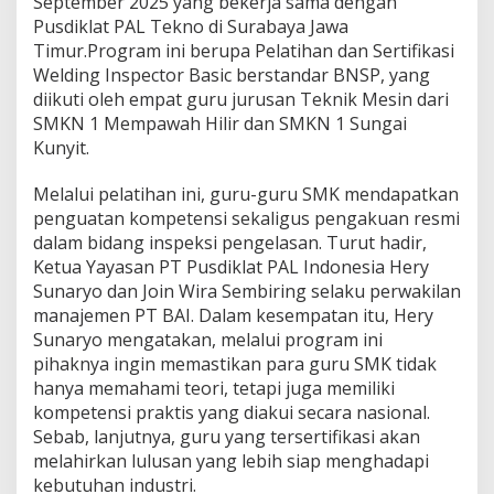
September 2025 yang bekerja sama dengan
T
Pusdiklat PAL Tekno di Surabaya Jawa
B
Timur.Program ini berupa Pelatihan dan Sertifikasi
A
I
Welding Inspector Basic berstandar BNSP, yang
F
diikuti oleh empat guru jurusan Teknik Mesin dari
a
SMKN 1 Mempawah Hilir dan SMKN 1 Sungai
s
Kunyit.
i
l
i
Melalui pelatihan ini, guru-guru SMK mendapatkan
t
penguatan kompetensi sekaligus pengakuan resmi
a
dalam bidang inspeksi pengelasan. Turut hadir,
s
Ketua Yayasan PT Pusdiklat PAL Indonesia Hery
i
G
Sunaryo dan Join Wira Sembiring selaku perwakilan
u
manajemen PT BAI. Dalam kesempatan itu, Hery
r
Sunaryo mengatakan, melalui program ini
u
pihaknya ingin memastikan para guru SMK tidak
S
hanya memahami teori, tetapi juga memiliki
M
K
kompetensi praktis yang diakui secara nasional.
K
Sebab, lanjutnya, guru yang tersertifikasi akan
a
melahirkan lulusan yang lebih siap menghadapi
l
kebutuhan industri.
b