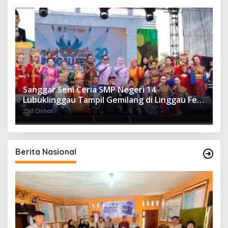
Sanggar Seni Ceria SMP Negeri 14
Lubuklinggau Tampil Gemilang di Linggau Fest
2025
2361 Dilihat
Berita Nasional