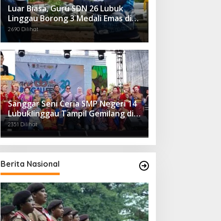
Luar Biasa, Guru SDN 26 Lubuk
Linggau Borong 3 Medali Emas di
Tiga Cabor Berbeda
2690 Dilihat
Sanggar Seni Ceria SMP Negeri 14
Lubuklinggau Tampil Gemilang di
Linggau Fest 2025
2351 Dilihat
Berita Nasional