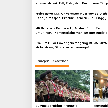
s
Khusus Masuk TNI, Polri, dan Perguruan Ting
i
p
Mahasiswa KKN Universitas Musi Rawas Olah
Pepaya Menjadi Produk Bernilai Jual Tinggi,
o
Dorong UMKM Desa Air Satan
s
MK Bacakan Putusan Uji Materi Dana Pendidi
untuk MBG, Kemendikdasmen Tunggu Implika
Putusan
INALUM Buka Lowongan Magang BUMN 2026 
Mahasiswa, Simak Ketentuannya!
Jangan Lewatkan
Buwas: Sertifikat Pramuka
Kemendi