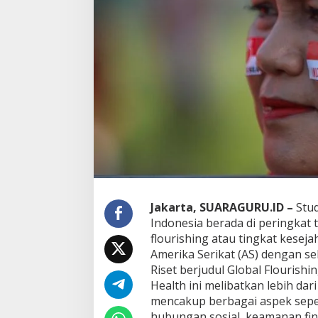
R
I
J
a
d
i
N
e
g
a
r
a
N
o
m
o
r
Jakarta, SUARAGURU.ID –
Stud
1
Indonesia berada di peringkat
D
flourishing atau tingkat keseja
u
Amerika Serikat (AS) dengan sel
n
Riset berjudul Global Flourish
i
a
Health ini melibatkan lebih dar
,
mencakup berbagai aspek seper
A
hubungan sosial, keamanan finan