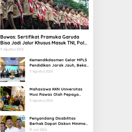
Buwas: Sertifikat Pramuka Garuda
Bisa Jadi Jalur Khusus Masuk TNI, Polri,
dan Perguruan Tinggi
5 Agustus 2026
Kemendikdasmen Gelar MPLS
Pendidikan Jarak Jauh, Bekali
Murid Bangun Kemandirian
5 Agustus 2026
Belajar
Mahasiswa KKN Universitas
Musi Rawas Olah Pepaya
Menjadi Produk Bernilai Jual
5 Agustus 2026
Tinggi, Dorong UMKM Desa Air
Satan
Penyandang Disabilitas
Berhak Dapat Diskon Minimal
20 Persen untuk Biaya
31 Juli 2026