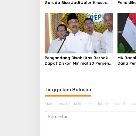
Garuda Bisa Jadi Jalur Khusus
Pendidik
Masuk TNI, Polri, dan Perguruan
Murid Ba
Tinggi
Belajar
Penyandang Disabilitas Berhak
MK Bacak
Dapat Diskon Minimal 20 Persen
Dana Pen
untuk Biaya Sekolah dan Kuliah
Kemendi
Implikas
Tinggalkan Balasan
Alamat email Anda tidak akan dipublikasikan.
Ruas ya