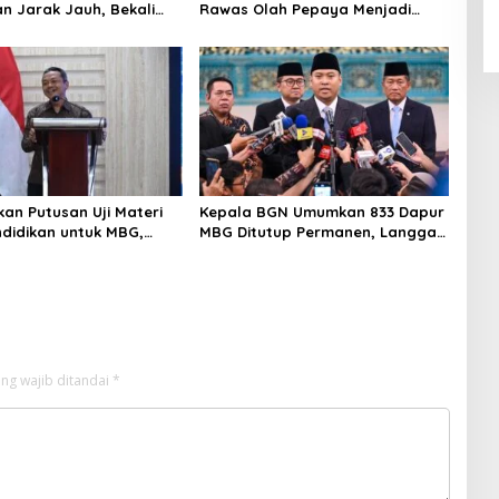
an Jarak Jauh, Bekali
Rawas Olah Pepaya Menjadi
ngun Kemandirian
Produk Bernilai Jual Tinggi,
Dorong UMKM Desa Air Satan
an Putusan Uji Materi
Kepala BGN Umumkan 833 Dapur
didikan untuk MBG,
MBG Ditutup Permanen, Langgar
kdasmen Tunggu
Aturan Operasional
i Putusan
ng wajib ditandai
*