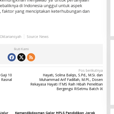
 kemungkinan menjawab ‘ya’ untuk pertanyaan
ebaliknya di Indonesia unggul untuk aspek
l, faktor yang menciptakan keterhubungan dan
i Oktariansyah
Source News
Ikuti Kami
Pos berikutnya
Gaji 10
Hayati, Solina Balqis, S.Pd., M.Si. dan
Himpunan Wanita UNPARI Salurkan
 Rasnal
Muhammad Arif Fadillah, M.Pt., Dosen
Rekayasa Hayati ITMS Raih Hibah Penelitian
Bantuan bagi Korban Kebakaran
Bergengsi RISetmu Batch IX
di Jawa Kanan SS
Di PGRI
|
27 Juli 2026
Jalur
Kemendikdasmen Gelar MPLS Pendidikan Jarak