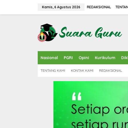
L
e
Kamis, 6 Agustus 2026
REDAKSIONAL
TENTAN
w
a
t
i
k
e
k
o
n
Nasional
PGRI
Opini
Kurikulum
Dik
t
e
n
TENTANG KAMI
KONTAK KAMI
REDAKSIONAL