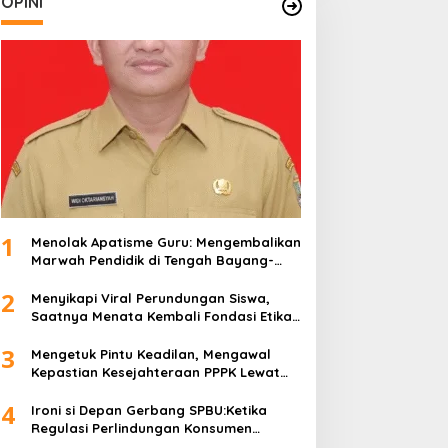
OPINI
1
Menolak Apatisme Guru: Mengembalikan
Marwah Pendidik di Tengah Bayang-
Bayang Kriminalisasi
2
Menyikapi Viral Perundungan Siswa,
Saatnya Menata Kembali Fondasi Etika
di Sekolah Kita
3
Mengetuk Pintu Keadilan, Mengawal
Kepastian Kesejahteraan PPPK Lewat
APBN
4
Ironi si Depan Gerbang SPBU:Ketika
Regulasi Perlindungan Konsumen
Membentur Perut Rakyat Miskin