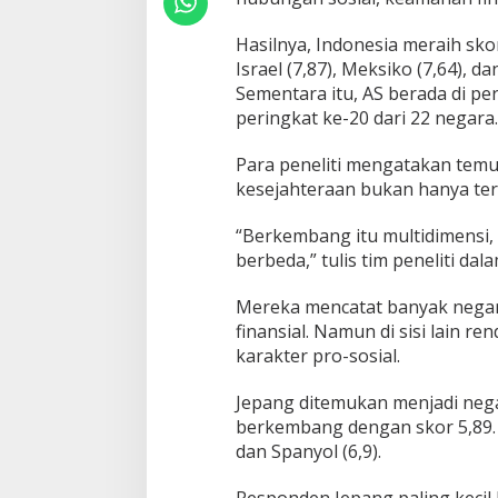
S
-
Hasilnya, Indonesia meraih sko
J
e
Israel (7,87), Meksiko (7,64), da
p
Sementara itu, AS berada di per
a
peringkat ke-20 dari 22 negara.
n
g
Para peneliti mengatakan temu
K
a
kesejahteraan bukan hanya terk
l
a
“Berkembang itu multidimensi
h
berbeda,” tulis tim peneliti dala
!
Mereka mencatat banyak negar
finansial. Namun di sisi lain 
karakter pro-sosial.
Jepang ditemukan menjadi nega
berkembang dengan skor 5,89. Dii
dan Spanyol (6,9).