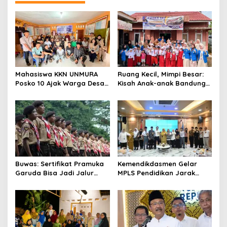
Mahasiswa KKN UNMURA
Ruang Kecil, Mimpi Besar:
Posko 10 Ajak Warga Desa
Kisah Anak-anak Bandung
Pedang Bijak Bermedia
Ujung Menemukan Dunia
Digital
Lewat Literasi
Buwas: Sertifikat Pramuka
Kemendikdasmen Gelar
Garuda Bisa Jadi Jalur
MPLS Pendidikan Jarak
Khusus Masuk TNI, Polri,
Jauh, Bekali Murid Bangun
dan Perguruan Tinggi
Kemandirian Belajar