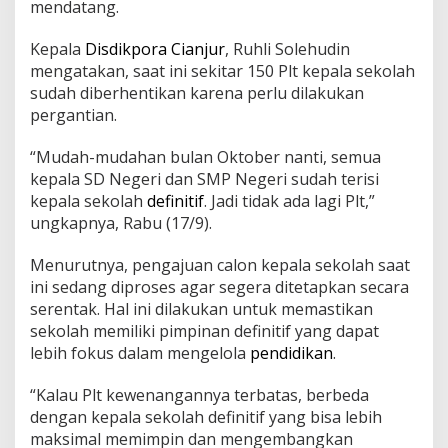
mendatang.
r
D
i
Kepala
Disdikpora Cianjur
, Ruhli Solehudin
b
mengatakan, saat ini sekitar 150 Plt kepala sekolah
e
sudah diberhentikan karena perlu dilakukan
r
pergantian.
h
e
n
“Mudah-mudahan bulan Oktober nanti, semua
t
kepala SD Negeri dan SMP Negeri sudah terisi
i
kepala sekolah
definitif
. Jadi tidak ada lagi Plt,”
k
ungkapnya, Rabu (17/9).
a
n
.
Menurutnya, pengajuan calon kepala sekolah saat
K
ini sedang diproses agar segera ditetapkan secara
a
serentak. Hal ini dilakukan untuk memastikan
d
sekolah memiliki pimpinan definitif yang dapat
i
lebih fokus dalam mengelola
pendidikan
.
s
d
i
“Kalau Plt kewenangannya terbatas, berbeda
k
dengan kepala sekolah definitif yang bisa lebih
p
maksimal memimpin dan mengembangkan
o