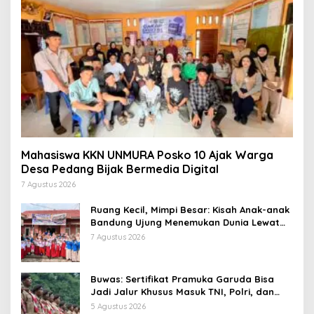
Mahasiswa KKN UNMURA Posko 10 Ajak Warga
Desa Pedang Bijak Bermedia Digital
7 Agustus 2026
Ruang Kecil, Mimpi Besar: Kisah Anak-anak
Bandung Ujung Menemukan Dunia Lewat
Literasi
7 Agustus 2026
Buwas: Sertifikat Pramuka Garuda Bisa
Jadi Jalur Khusus Masuk TNI, Polri, dan
Perguruan Tinggi
5 Agustus 2026