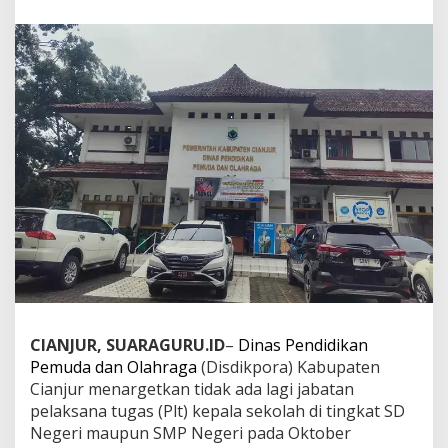
a
S
e
k
o
l
a
h
d
i
K
a
b
u
p
a
t
e
n
CIANJUR, SUARAGURU.ID
–
Dinas Pendidikan
C
Pemuda dan Olahraga
(Disdikpora) Kabupaten
i
a
Cianjur menargetkan tidak ada lagi jabatan
n
pelaksana tugas (Plt) kepala sekolah di tingkat SD
j
Negeri maupun SMP Negeri pada Oktober
u