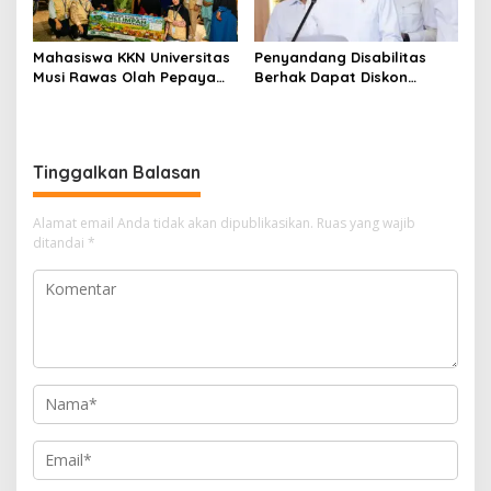
Mahasiswa KKN Universitas
Penyandang Disabilitas
Musi Rawas Olah Pepaya
Berhak Dapat Diskon
Menjadi Produk Bernilai
Minimal 20 Persen untuk
Jual Tinggi, Dorong UMKM
Biaya Sekolah dan Kuliah
Desa Air Satan
Tinggalkan Balasan
Alamat email Anda tidak akan dipublikasikan.
Ruas yang wajib
ditandai
*