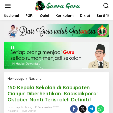
L
e
w
a
Nasional
PGRI
Opini
Kurikulum
Diklat
Sertifika
t
i
k
e
k
o
n
t
e
n
Homepage
/
Nasional
1
5
150 Kepala Sekolah di Kabupaten
0
K
Cianjur Diberhentikan. Kadisdikpora:
e
Oktober Nanti Terisi oleh Definitif
p
a
Harahap Sitohang
18 September 2025
l
Nasional
1100 Dilihat