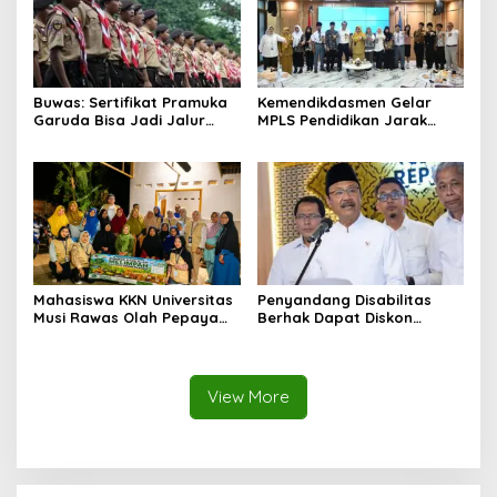
Buwas: Sertifikat Pramuka
Kemendikdasmen Gelar
Garuda Bisa Jadi Jalur
MPLS Pendidikan Jarak
Khusus Masuk TNI, Polri,
Jauh, Bekali Murid Bangun
dan Perguruan Tinggi
Kemandirian Belajar
Mahasiswa KKN Universitas
Penyandang Disabilitas
Musi Rawas Olah Pepaya
Berhak Dapat Diskon
Menjadi Produk Bernilai
Minimal 20 Persen untuk
Jual Tinggi, Dorong UMKM
Biaya Sekolah dan Kuliah
Desa Air Satan
View More