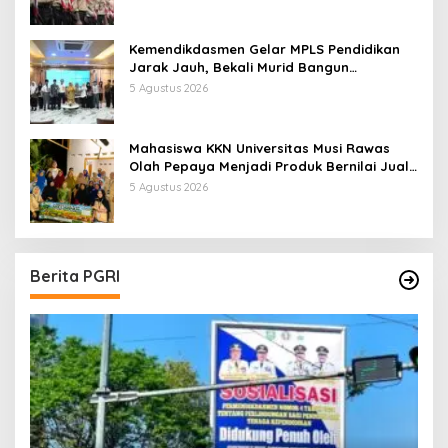
Kemendikdasmen Gelar MPLS Pendidikan
Jarak Jauh, Bekali Murid Bangun
Kemandirian Belajar
5 Agustus 2026
Mahasiswa KKN Universitas Musi Rawas
Olah Pepaya Menjadi Produk Bernilai Jual
Tinggi, Dorong UMKM Desa Air Satan
5 Agustus 2026
Berita PGRI