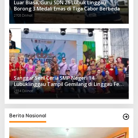
Luar Biasa, Guru SDN 26 Lubuk Linggau
Borong 3 Medali Emas di Tiga Cabor Berbeda
2703 Dilihat
Sanggar Seni Ceria SMP Negeri 14
Lubuklinggau Tampil Gemilang di Linggau Fest
2025
2354 Dilihat
Berita Nasional