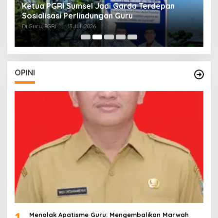
Ketua PGRI Sumsel Jadi Garda Terdepan
G
Sosialisasi Perlindungan Guru
L
J
Di Guru, PGRI
|
13 Juli 2026
Di
O
OPINI
1
Menolak Apatisme Guru: Mengembalikan Marwah