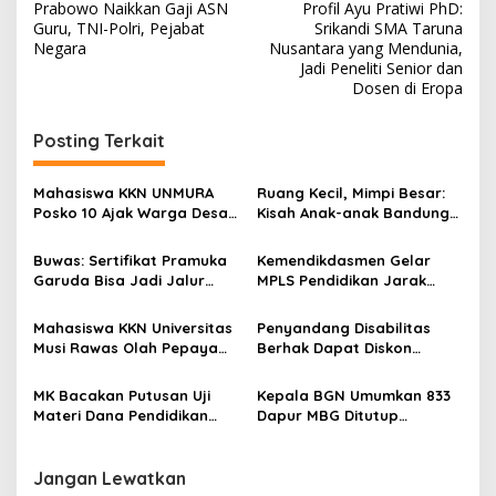
Prabowo Naikkan Gaji ASN
Profil Ayu Pratiwi PhD:
D
a
Guru, TNI-Polri, Pejabat
Srikandi SMA Taruna
e
v
Negara
Nusantara yang Mendunia,
f
Jadi Peneliti Senior dan
i
i
Dosen di Eropa
n
g
i
t
Posting Terkait
a
i
s
f
Mahasiswa KKN UNMURA
Ruang Kecil, Mimpi Besar:
i
Posko 10 Ajak Warga Desa
Kisah Anak-anak Bandung
p
Pedang Bijak Bermedia
Ujung Menemukan Dunia
Digital
Lewat Literasi
Buwas: Sertifikat Pramuka
Kemendikdasmen Gelar
o
Garuda Bisa Jadi Jalur
MPLS Pendidikan Jarak
s
Khusus Masuk TNI, Polri,
Jauh, Bekali Murid Bangun
dan Perguruan Tinggi
Kemandirian Belajar
Mahasiswa KKN Universitas
Penyandang Disabilitas
Musi Rawas Olah Pepaya
Berhak Dapat Diskon
Menjadi Produk Bernilai
Minimal 20 Persen untuk
Jual Tinggi, Dorong UMKM
Biaya Sekolah dan Kuliah
MK Bacakan Putusan Uji
Kepala BGN Umumkan 833
Desa Air Satan
Materi Dana Pendidikan
Dapur MBG Ditutup
untuk MBG,
Permanen, Langgar Aturan
Kemendikdasmen Tunggu
Operasional
Implikasi Putusan
Jangan Lewatkan