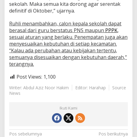
sekolah. Maka semua kita dorong agar serentak
r
a
definitif di Oktober,” ujarnya.
:
O
Ruhli menambahkan, calon kepala sekolah dapat
k
berasal dari guru berstatus PNS maupun
PPPK
,
t
sesuai aturan yang berlaku. Penempatan juga akan
o
b
menyesuaikan kebutuhan di setiap kecamatan.
e
“Kalau ada perubahan atau kebijakan tertentu,
r
semuanya disesuaikan dengan kebutuhan daerah,”
N
terangnya.
a
n
t
Post Views:
1,100
i
T
Writer: Abdul Aziz Noor Hakim
Editor: Harahap
Source
e
News
r
i
Ikuti Kami
s
i
o
l
e
N
Pos sebelumnya
Pos berikutnya
h