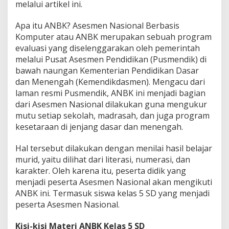
melalui artikel ini.
u
m
e
Apa itu ANBK? Asesmen Nasional Berbasis
r
Komputer atau ANBK merupakan sebuah program
a
evaluasi yang diselenggarakan oleh pemerintah
s
melalui Pusat Asesmen Pendidikan (Pusmendik) di
i
-
bawah naungan Kementerian Pendidikan Dasar
K
dan Menengah (Kemendikdasmen). Mengacu dari
a
laman resmi Pusmendik, ANBK ini menjadi bagian
r
dari Asesmen Nasional dilakukan guna mengukur
a
mutu setiap sekolah, madrasah, dan juga program
k
t
kesetaraan di jenjang dasar dan menengah.
e
r
Hal tersebut dilakukan dengan menilai hasil belajar
d
murid, yaitu dilihat dari literasi, numerasi, dan
a
karakter. Oleh karena itu, peserta didik yang
n
K
menjadi peserta Asesmen Nasional akan mengikuti
u
ANBK ini. Termasuk siswa kelas 5 SD yang menjadi
n
peserta Asesmen Nasional.
c
i
Kisi-kisi Materi ANBK Kelas 5 SD
J