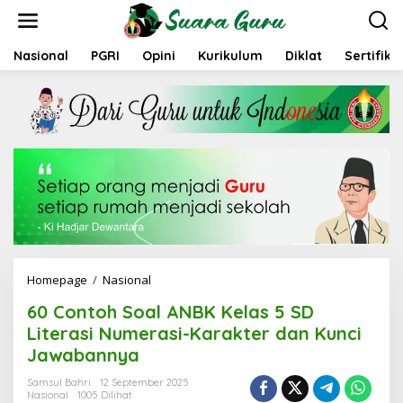
L
e
w
a
Nasional
PGRI
Opini
Kurikulum
Diklat
Sertifika
t
i
k
e
k
o
n
t
e
n
Homepage
/
Nasional
6
0
60 Contoh Soal ANBK Kelas 5 SD
C
o
Literasi Numerasi-Karakter dan Kunci
n
Jawabannya
t
o
Samsul Bahri
12 September 2025
h
Nasional
1005 Dilihat