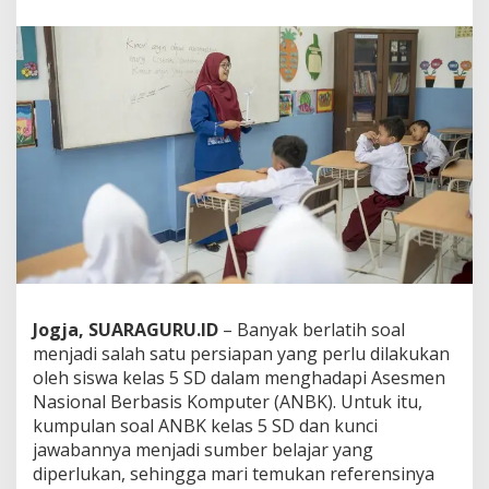
S
o
a
l
A
N
B
K
K
e
l
a
s
5
S
D
L
Jogja, SUARAGURU.ID
– Banyak berlatih soal
i
menjadi salah satu persiapan yang perlu dilakukan
t
oleh siswa kelas 5 SD dalam menghadapi Asesmen
e
Nasional Berbasis Komputer (ANBK). Untuk itu,
r
a
kumpulan soal ANBK kelas 5 SD dan kunci
s
jawabannya menjadi sumber belajar yang
i
diperlukan, sehingga mari temukan referensinya
N