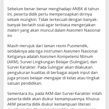
a
w
Sebelum benar-benar menghadapi ANBK di tahun
a
ini, peserta didik perlu mempersiapkan dirinya
b
sebaik mungkin. Tidak terkecuali dengan banyak-
a
banyak berlatih soal agar terbiasa mengerjakan
n
n
materi yang akan muncul dalam Asesmen Nasional
y
ini.
a
Masih merujuk dari laman resmi Pusmendik,
setidaknya ada tiga instrumen Asesmen Nasional.
Ketiganya adalah Asesmen Kompetensi Minum
(AKM), Survei Lingkungan Belajar (Sulingjar), dan
Survei Karakter. Pada Sulingjar akan dilakukan
pengukuran kualitas di berbagai aspek input dan
juga proses belajar-mengajar di kelas atau tingkat
satuan pendidikan.
Sementara itu, pada AKM dan Survei Karakter inilah
peserta didik akan diukur kemampuannya. Khusus
AKM peserta didik diukur kemampuan literasi