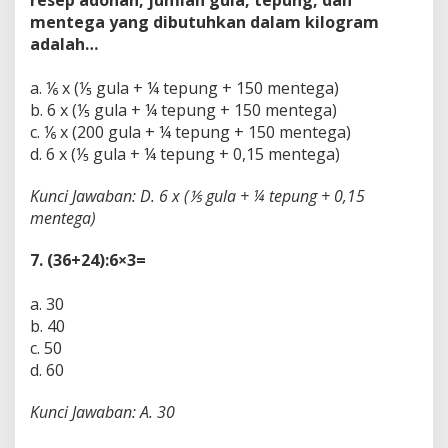
resep adonan, jumlah gula, tepung, dan
mentega yang dibutuhkan dalam kilogram
adalah…
a. ⅙ x (⅕ gula + ¼ tepung + 150 mentega)
b. 6 x (⅕ gula + ¼ tepung + 150 mentega)
c. ⅙ x (200 gula + ¼ tepung + 150 mentega)
d. 6 x (⅕ gula + ¼ tepung + 0,15 mentega)
Kunci Jawaban: D. 6 x (
⅕
gula + ¼ tepung + 0,15
mentega)
7. (36+24):6×3=
a. 30
b. 40
c. 50
d. 60
Kunci Jawaban: A. 30