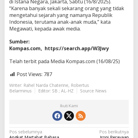
di Istana Negara, Jakarta, Sabtu (16/8/2025).
“Karena banyak sekali sekarang orang yang tidak
mengetahui sejarah yang namanya Republik
Indonesia, terutama anak-anak muda,” kata
Megawati, kepada awak media.
Sumber:
Kompas.com,
https://search.app/W3Jwy
Telah terbit pada Media Kompas.com (16/08/25)
Post Views:
787
Writer: Rahel Narda Chaterine, Robertus
Belarminus
Editor: SB ; AL-HZ
Source News
Ikuti Kami
N
Pos sebelumnya
Pos berikutnya
Angkat Martabat Bahasa
Ironi Perayaan