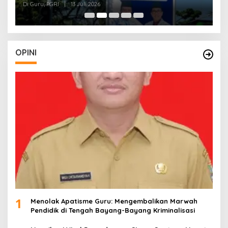
J
Di Guru, PGRI
|
13 Juli 2026
Di
O
OPINI
1
Menolak Apatisme Guru: Mengembalikan Marwah
Pendidik di Tengah Bayang-Bayang Kriminalisasi