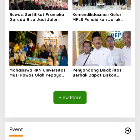
Buwas: Sertifikat Pramuka
Kemendikdasmen Gelar
Garuda Bisa Jadi Jalur
MPLS Pendidikan Jarak
Khusus Masuk TNI, Polri,
Jauh, Bekali Murid Bangun
dan Perguruan Tinggi
Kemandirian Belajar
Mahasiswa KKN Universitas
Penyandang Disabilitas
Musi Rawas Olah Pepaya
Berhak Dapat Diskon
Menjadi Produk Bernilai
Minimal 20 Persen untuk
Jual Tinggi, Dorong UMKM
Biaya Sekolah dan Kuliah
Desa Air Satan
View More
Event