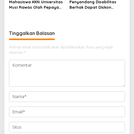
Mahasiswa KKN Universitas
Penyandang Disabilitas
Musi Rawas Olah Pepaya
Berhak Dapat Diskon
Menjadi Produk Bernilai
Minimal 20 Persen untuk
Jual Tinggi, Dorong UMKM
Biaya Sekolah dan Kuliah
Desa Air Satan
Tinggalkan Balasan
Alamat email Anda tidak akan dipublikasikan.
Ruas yang wajib
ditandai
*