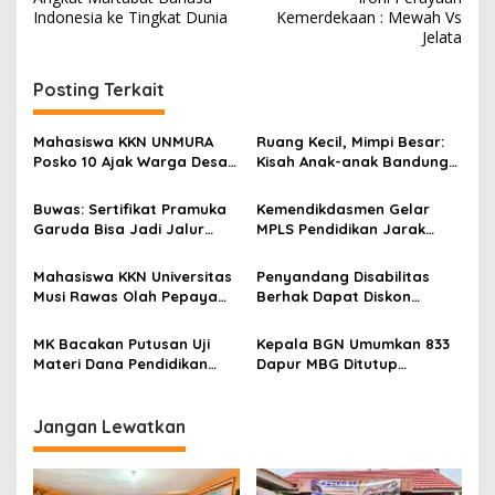
a
Indonesia ke Tingkat Dunia
Kemerdekaan : Mewah Vs
v
Jelata
i
Posting Terkait
g
a
Mahasiswa KKN UNMURA
Ruang Kecil, Mimpi Besar:
s
Posko 10 Ajak Warga Desa
Kisah Anak-anak Bandung
Pedang Bijak Bermedia
Ujung Menemukan Dunia
i
Digital
Lewat Literasi
Buwas: Sertifikat Pramuka
Kemendikdasmen Gelar
p
Garuda Bisa Jadi Jalur
MPLS Pendidikan Jarak
Khusus Masuk TNI, Polri,
Jauh, Bekali Murid Bangun
o
dan Perguruan Tinggi
Kemandirian Belajar
Mahasiswa KKN Universitas
Penyandang Disabilitas
s
Musi Rawas Olah Pepaya
Berhak Dapat Diskon
Menjadi Produk Bernilai
Minimal 20 Persen untuk
Jual Tinggi, Dorong UMKM
Biaya Sekolah dan Kuliah
MK Bacakan Putusan Uji
Kepala BGN Umumkan 833
Desa Air Satan
Materi Dana Pendidikan
Dapur MBG Ditutup
untuk MBG,
Permanen, Langgar Aturan
Kemendikdasmen Tunggu
Operasional
Implikasi Putusan
Jangan Lewatkan