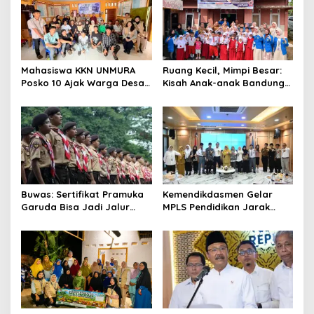
Mahasiswa KKN UNMURA
Ruang Kecil, Mimpi Besar:
Posko 10 Ajak Warga Desa
Kisah Anak-anak Bandung
Pedang Bijak Bermedia
Ujung Menemukan Dunia
Digital
Lewat Literasi
Buwas: Sertifikat Pramuka
Kemendikdasmen Gelar
Garuda Bisa Jadi Jalur
MPLS Pendidikan Jarak
Khusus Masuk TNI, Polri,
Jauh, Bekali Murid Bangun
dan Perguruan Tinggi
Kemandirian Belajar