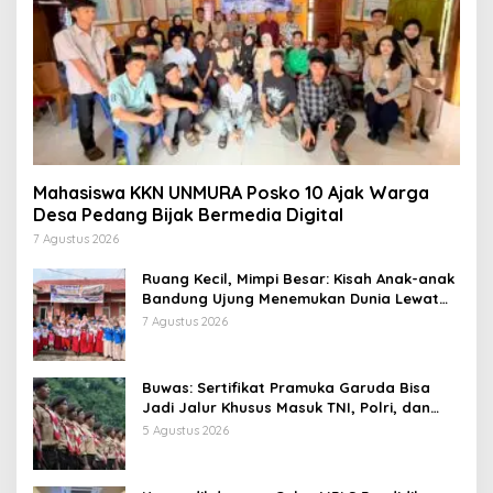
Mahasiswa KKN UNMURA Posko 10 Ajak Warga
Desa Pedang Bijak Bermedia Digital
7 Agustus 2026
Ruang Kecil, Mimpi Besar: Kisah Anak-anak
Bandung Ujung Menemukan Dunia Lewat
Literasi
7 Agustus 2026
Buwas: Sertifikat Pramuka Garuda Bisa
Jadi Jalur Khusus Masuk TNI, Polri, dan
Perguruan Tinggi
5 Agustus 2026