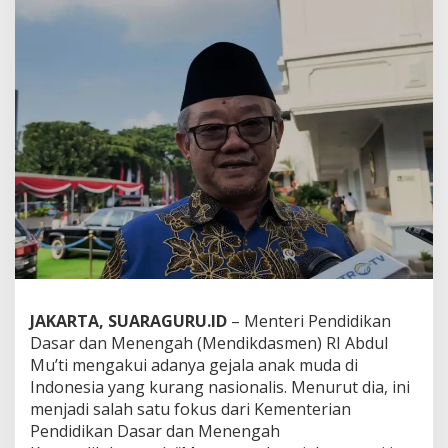
D
i
n
i
l
a
i
K
u
r
a
n
g
N
a
s
i
o
JAKARTA, SUARAGURU.ID
– Menteri Pendidikan
n
Dasar dan Menengah (Mendikdasmen) RI Abdul
a
Mu’ti mengakui adanya gejala anak muda di
l
Indonesia yang kurang nasionalis. Menurut dia, ini
i
s
menjadi salah satu fokus dari Kementerian
,
Pendidikan Dasar dan Menengah
P