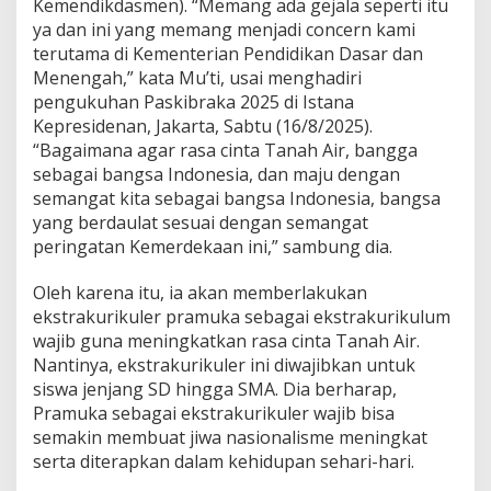
Kemendikdasmen). “Memang ada gejala seperti itu
r
ya dan ini yang memang menjadi concern kami
a
m
terutama di Kementerian Pendidikan Dasar dan
u
Menengah,” kata Mu’ti, usai menghadiri
k
pengukuhan Paskibraka 2025 di Istana
a
Kepresidenan, Jakarta, Sabtu (16/8/2025).
K
“Bagaimana agar rasa cinta Tanah Air, bangga
i
n
sebagai bangsa Indonesia, dan maju dengan
i
semangat kita sebagai bangsa Indonesia, bangsa
W
yang berdaulat sesuai dengan semangat
a
peringatan Kemerdekaan ini,” sambung dia.
j
i
b
Oleh karena itu, ia akan memberlakukan
ekstrakurikuler pramuka sebagai ekstrakurikulum
wajib guna meningkatkan rasa cinta Tanah Air.
Nantinya, ekstrakurikuler ini diwajibkan untuk
siswa jenjang SD hingga SMA. Dia berharap,
Pramuka sebagai ekstrakurikuler wajib bisa
semakin membuat jiwa nasionalisme meningkat
serta diterapkan dalam kehidupan sehari-hari.