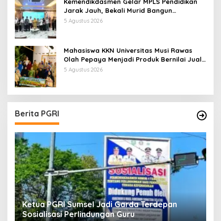
Kemendikdasmen Gelar MPLS Pendidikan
Jarak Jauh, Bekali Murid Bangun
Kemandirian Belajar
5 Agustus 2026
Mahasiswa KKN Universitas Musi Rawas
Olah Pepaya Menjadi Produk Bernilai Jual
Tinggi, Dorong UMKM Desa Air Satan
5 Agustus 2026
Berita PGRI
Ketua PGRI Sumsel Jadi Garda Terdepan
G
Sosialisasi Perlindungan Guru
L