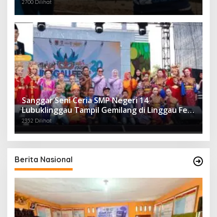
2700 Dilihat
Sanggar Seni Ceria SMP Negeri 14
Lubuklinggau Tampil Gemilang di Linggau Fest
2025
2352 Dilihat
Berita Nasional