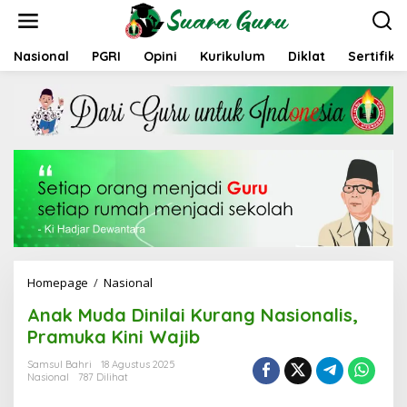
L
e
w
a
Nasional
PGRI
Opini
Kurikulum
Diklat
Sertifika
t
i
k
e
k
o
n
t
e
n
Homepage
/
Nasional
A
n
Anak Muda Dinilai Kurang Nasionalis,
a
k
Pramuka Kini Wajib
M
u
Samsul Bahri
18 Agustus 2025
Nasional
787 Dilihat
d
a