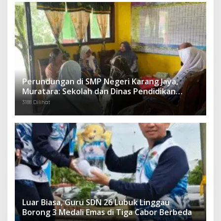
Perundungan di SMP Negeri Karang Jaya,
Muratara: Sekolah dan Dinas Pendidikan
Langsung Ambil Tindakan Tegas
3188 Dilihat
Luar Biasa, Guru SDN 26 Lubuk Linggau
Borong 3 Medali Emas di Tiga Cabor Berbeda