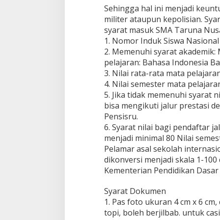
Sehingga hal ini menjadi keunt
militer ataupun kepolisian. S
syarat masuk SMA Taruna Nus
1. Nomor Induk Siswa Nasional
2. Memenuhi syarat akademik: M
pelajaran: Bahasa Indonesia B
3. Nilai rata-rata mata pelajara
4. Nilai semester mata pelajaran
5. Jika tidak memenuhi syarat ni
bisa mengikuti jalur prestasi 
Pensisru.
6. Syarat nilai bagi pendaftar ja
menjadi minimal 80 Nilai semes
Pelamar asal sekolah internasio
dikonversi menjadi skala 1-100
Kementerian Pendidikan Dasar
Syarat Dokumen
1. Pas foto ukuran 4 cm x 6 cm
topi, boleh berjilbab. untuk ca