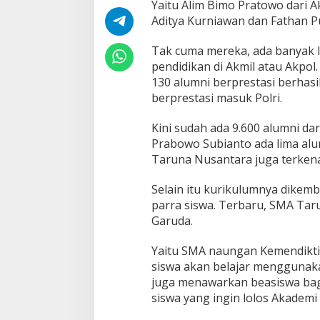
m
Yaitu Alim Bimo Pratowo dari 
a
Aditya Kurniawan dan Fathan Pu
A
k
Tak cuma mereka, ada banyak 
p
pendidikan di Akmil atau Akpol.
o
l
130 alumni berprestasi berhasil
a
berprestasi masuk Polri.
t
a
Kini sudah ada 9.600 alumni da
u
Prabowo Subianto ada lima alu
A
k
Taruna Nusantara juga terkenal
m
i
Selain itu kurikulumnya dike
l
parra siswa. Terbaru, SMA Ta
?
Garuda.
Yaitu SMA naungan Kemendikti 
siswa akan belajar menggunakan
juga menawarkan beasiswa bagic
siswa yang ingin lolos Akademi 