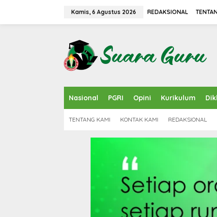
L
e
Kamis, 6 Agustus 2026
REDAKSIONAL
TENTAN
w
a
t
i
k
e
k
o
n
Nasional
PGRI
Opini
Kurikulum
Dik
t
e
n
TENTANG KAMI
KONTAK KAMI
REDAKSIONAL