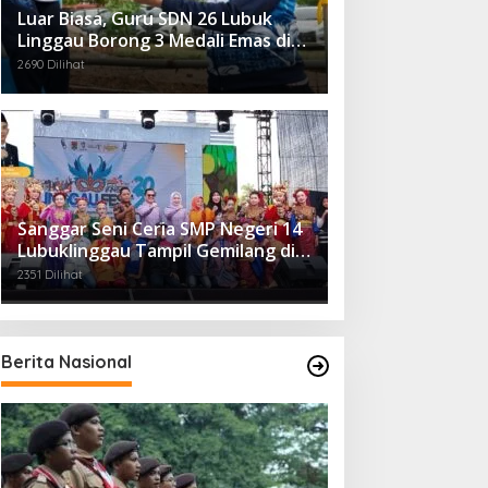
Luar Biasa, Guru SDN 26 Lubuk
Linggau Borong 3 Medali Emas di
Tiga Cabor Berbeda
2690 Dilihat
Sanggar Seni Ceria SMP Negeri 14
Lubuklinggau Tampil Gemilang di
Linggau Fest 2025
2351 Dilihat
Berita Nasional