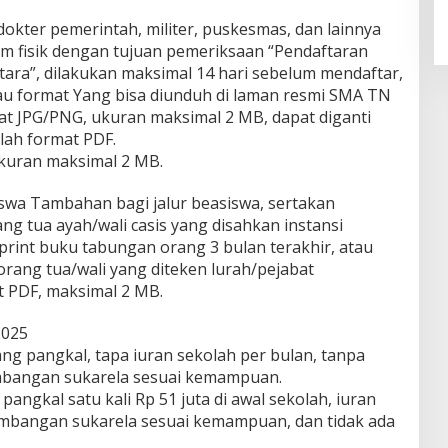
dokter pemerintah, militer, puskesmas, dan lainnya
 fisik dengan tujuan pemeriksaan “Pendaftaran
ra”, dilakukan maksimal 14 hari sebelum mendaftar,
tau format Yang bisa diunduh di laman resmi SMA TN
at JPG/PNG, ukuran maksimal 2 MB, dapat diganti
lah format PDF.
ukuran maksimal 2 MB.
iswa Tambahan bagi jalur beasiswa, sertakan
ang tua ayah/wali casis yang disahkan instansi
print buku tabungan orang 3 bulan terakhir, atau
rang tua/wali yang diteken lurah/pejabat
 PDF, maksimal 2 MB.
2025
ang pangkal, tapa iuran sekolah per bulan, tanpa
mbangan sukarela sesuai kemampuan.
g pangkal satu kali Rp 51 juta di awal sekolah, iuran
sumbangan sukarela sesuai kemampuan, dan tidak ada