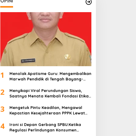
OPINI
1
Menolak Apatisme Guru: Mengembalikan
Marwah Pendidik di Tengah Bayang-
Bayang Kriminalisasi
2
Menyikapi Viral Perundungan Siswa,
Saatnya Menata Kembali Fondasi Etika
di Sekolah Kita
3
Mengetuk Pintu Keadilan, Mengawal
Kepastian Kesejahteraan PPPK Lewat
APBN
4
Ironi si Depan Gerbang SPBU:Ketika
Regulasi Perlindungan Konsumen
Membentur Perut Rakyat Miskin