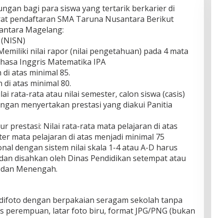
ungan bagi para siswa yang tertarik berkarier di
yarat pendaftaran SMA Taruna Nusantara Berikut
antara Magelang:
 (NISN)
emiliki nilai rapor (nilai pengetahuan) pada 4 mata
ahasa Inggris Matematika IPA
n di atas minimal 85.
 di atas minimal 80.
lai rata-rata atau nilai semester, calon siswa (casis)
dengan menyertakan prestasi yang diakui Panitia
lur prestasi: Nilai rata-rata mata pelajaran di atas
ter mata pelajaran di atas menjadi minimal 75
nal dengan sistem nilai skala 1-4 atau A-D harus
 dan disahkan oleh Dinas Pendidikan setempat atau
 dan Menengah.
, difoto dengan berpakaian seragam sekolah tanpa
sis perempuan, latar foto biru, format JPG/PNG (bukan