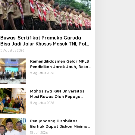
Buwas: Sertifikat Pramuka Garuda
Bisa Jadi Jalur Khusus Masuk TNI, Polri,
dan Perguruan Tinggi
5 Agustus 2026
Kemendikdasmen Gelar MPLS
Pendidikan Jarak Jauh, Bekali
Murid Bangun Kemandirian
5 Agustus 2026
Belajar
Mahasiswa KKN Universitas
Musi Rawas Olah Pepaya
Menjadi Produk Bernilai Jual
5 Agustus 2026
Tinggi, Dorong UMKM Desa Air
Satan
Penyandang Disabilitas
Berhak Dapat Diskon Minimal
20 Persen untuk Biaya
31 Juli 2026