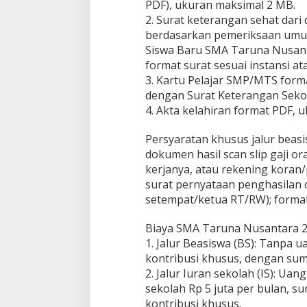
PDF), ukuran maksimal 2 MB.
2. Surat keterangan sehat dari 
berdasarkan pemeriksaan umum
Siswa Baru SMA Taruna Nusanta
format surat sesuai instansi a
3. Kartu Pelajar SMP/MTS form
dengan Surat Keterangan Seko
4. Akta kelahiran format PDF, 
Persyaratan khusus jalur beas
dokumen hasil scan slip gaji or
kerjanya, atau rekening koran/
surat pernyataan penghasilan o
setempat/ketua RT/RW); format
Biaya SMA Taruna Nusantara 
1. Jalur Beasiswa (BS): Tanpa u
kontribusi khusus, dengan su
2. Jalur Iuran sekolah (IS): Uan
sekolah Rp 5 juta per bulan, 
kontribusi khusus.