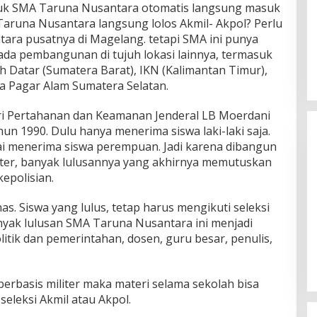
uk SMA Taruna Nusantara otomatis langsung masuk
aruna Nusantara langsung lolos Akmil- Akpol? Perlu
ra pusatnya di Magelang. tetapi SMA ini punya
ada pembangunan di tujuh lokasi lainnya, termasuk
h Datar (Sumatera Barat), IKN (Kalimantan Timur),
a Pagar Alam Sumatera Selatan.
ri Pertahanan dan Keamanan Jenderal LB Moerdani
hun 1990. Dulu hanya menerima siswa laki-laki saja.
ai menerima siswa perempuan. Jadi karena dibangun
iter, banyak lulusannya yang akhirnya memutuskan
kepolisian.
as. Siswa yang lulus, tetap harus mengikuti seleksi
Himpunan Wanita UNPARI Salurkan
anyak lulusan SMA Taruna Nusantara ini menjadi
Bantuan bagi Korban Kebakaran
litik dan pemerintahan, dosen, guru besar, penulis,
di Jawa Kanan SS
Di PGRI
|
27 Juli 2026
berbasis militer maka materi selama sekolah bisa
seleksi Akmil atau Akpol.