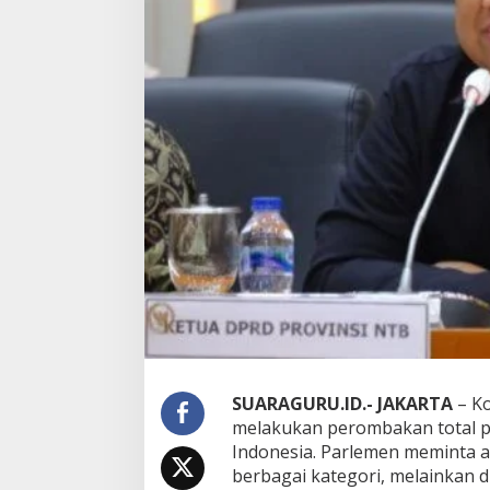
n
g
i
n
R
e
k
r
u
t
m
e
n
G
u
r
u
L
a
n
g
SUARAGURU.ID.-
JAKARTA
– Ko
s
melakukan perombakan total p
u
Indonesia. Parlemen meminta a
n
berbagai kategori, melainkan d
g