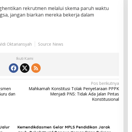
ghentikan rekrutmen melalui skema paruh waktu
ngsa, jangan biarkan mereka bekerja dalam
Widi Oktariansyah
Source News
Ikuti Kami
Pos berikutnya
asmen
Mahkamah Konstitusi Tolak Penyetaraan PPPK
Guru dan
Menjadi PNS: Tidak Ada Jalan Pintas
Konstitusional
Jalur
Kemendikdasmen Gelar MPLS Pendidikan Jarak