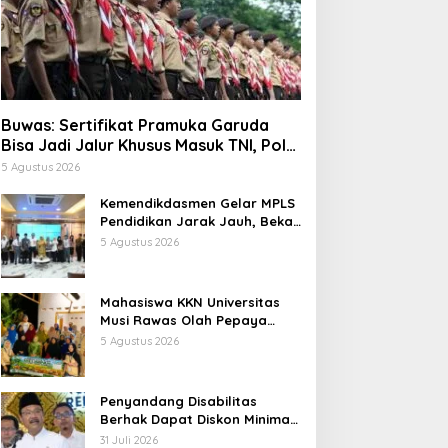
Buwas: Sertifikat Pramuka Garuda
Bisa Jadi Jalur Khusus Masuk TNI, Polri,
dan Perguruan Tinggi
5 Agustus 2026
Kemendikdasmen Gelar MPLS
Pendidikan Jarak Jauh, Bekali
Murid Bangun Kemandirian
5 Agustus 2026
Belajar
Mahasiswa KKN Universitas
Musi Rawas Olah Pepaya
Menjadi Produk Bernilai Jual
5 Agustus 2026
Tinggi, Dorong UMKM Desa Air
Satan
Penyandang Disabilitas
Berhak Dapat Diskon Minimal
20 Persen untuk Biaya
31 Juli 2026