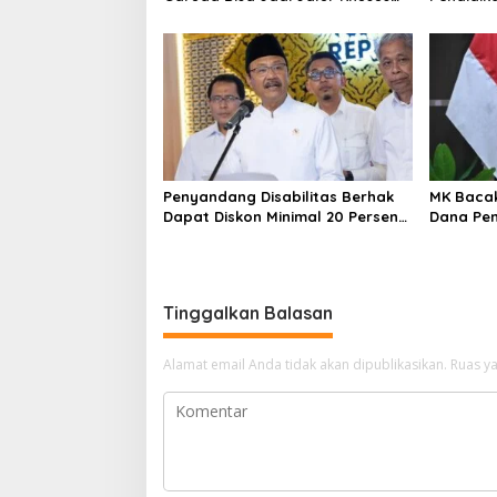
Masuk TNI, Polri, dan Perguruan
Murid Ba
Tinggi
Belajar
Penyandang Disabilitas Berhak
MK Bacak
Dapat Diskon Minimal 20 Persen
Dana Pen
untuk Biaya Sekolah dan Kuliah
Kemendi
Implikas
Tinggalkan Balasan
Alamat email Anda tidak akan dipublikasikan.
Ruas ya