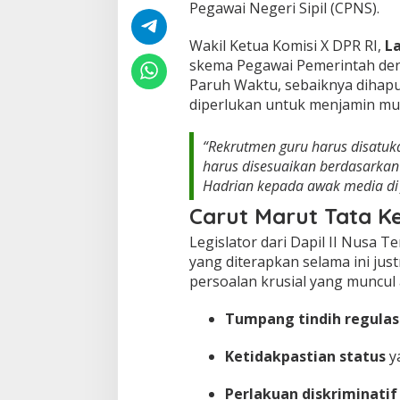
C
Pegawai Negeri Sipil (CPNS).
P
N
Wakil Ketua Komisi X DPR RI,
La
S
skema Pegawai Pemerintah deng
,
Paruh Waktu, sebaiknya dihapu
I
n
diperlukan untuk menjamin mut
i
A
“Rekrutmen guru harus disatukan
l
a
harus disesuaikan berdasarkan 
s
Hadrian kepada awak media di J
a
Carut Marut Tata Ke
n
n
Legislator dari Dapil II Nusa T
y
yang diterapkan selama ini ju
a
!
persoalan krusial yang muncul a
Tumpang tindih regulas
Ketidakpastian status
y
Perlakuan diskriminatif