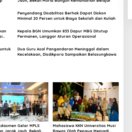
gi
Jauh, Bekali Murid Bangun Kemandirian Belajar
Penyandang Disabilitas Berhak Dapat Diskon
Minimal 20 Persen untuk Biaya Sekolah dan Kuliah
kan
Kepala BGN Umumkan 833 Dapur MBG Ditutup
si
Permanen, Langgar Aturan Operasional
untuk
Dua Guru Asal Pangandaran Meninggal dalam
Kecelakaan, Disdikpora Sampaikan Belasungkawa
kdasmen Gelar MPLS
Mahasiswa KKN Universitas Musi
an Jarak Jauh, Bekali
Rawas Olah Pepaya Menjadi