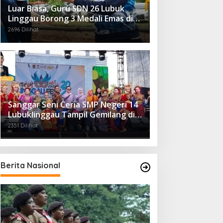
Luar Biasa, Guru SDN 26 Lubuk
Linggau Borong 3 Medali Emas di
Tiga Cabor Berbeda
2696 Dilihat
Sanggar Seni Ceria SMP Negeri 14
Lubuklinggau Tampil Gemilang di
Linggau Fest 2025
2351 Dilihat
Berita Nasional