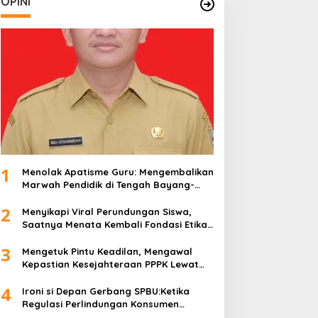
OPINI
1
Menolak Apatisme Guru: Mengembalikan
Marwah Pendidik di Tengah Bayang-
Bayang Kriminalisasi
2
Menyikapi Viral Perundungan Siswa,
Saatnya Menata Kembali Fondasi Etika
di Sekolah Kita
3
Mengetuk Pintu Keadilan, Mengawal
Kepastian Kesejahteraan PPPK Lewat
APBN
4
Ironi si Depan Gerbang SPBU:Ketika
Regulasi Perlindungan Konsumen
Membentur Perut Rakyat Miskin