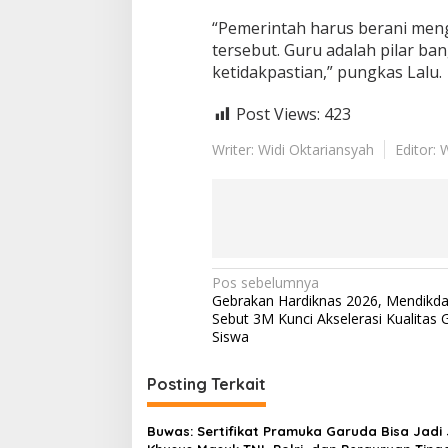
“Pemerintah harus berani men
tersebut. Guru adalah pilar ba
ketidakpastian,” pungkas Lalu.
Post Views:
423
Writer: Widi Oktariansyah
Editor: 
N
Pos sebelumnya
Gebrakan Hardiknas 2026, Mendikd
a
Sebut 3M Kunci Akselerasi Kualitas 
v
Siswa
i
Posting Terkait
g
a
Buwas: Sertifikat Pramuka Garuda Bisa Jadi 