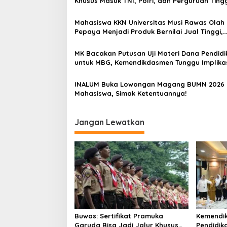
s
Khusus Masuk TNI, Polri, dan Perguruan Ting
i
Mahasiswa KKN Universitas Musi Rawas Olah
p
Pepaya Menjadi Produk Bernilai Jual Tinggi,
Dorong UMKM Desa Air Satan
o
MK Bacakan Putusan Uji Materi Dana Pendidi
s
untuk MBG, Kemendikdasmen Tunggu Implika
Putusan
INALUM Buka Lowongan Magang BUMN 2026 
Mahasiswa, Simak Ketentuannya!
Jangan Lewatkan
Buwas: Sertifikat Pramuka
Kemendi
Garuda Bisa Jadi Jalur Khusus
Pendidik