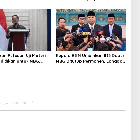
ngun Kemandirian
Produk Bernilai Jual Tinggi,
Dorong UMKM Desa Air Satan
an Putusan Uji Materi
Kepala BGN Umumkan 833 Dapur
didikan untuk MBG,
MBG Ditutup Permanen, Langgar
kdasmen Tunggu
Aturan Operasional
i Putusan
ng wajib ditandai
*