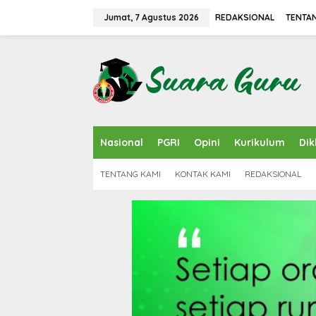
L
e
Jumat, 7 Agustus 2026
REDAKSIONAL
TENTA
w
a
t
i
k
e
k
o
n
Nasional
PGRI
Opini
Kurikulum
Dik
t
e
n
TENTANG KAMI
KONTAK KAMI
REDAKSIONAL