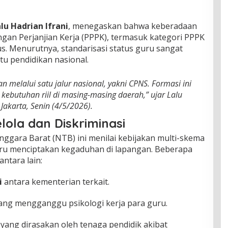
lu Hadrian Ifrani
, menegaskan bahwa keberadaan
an Perjanjian Kerja (PPPK), termasuk kategori PPPK
s. Menurutnya, standarisasi status guru sangat
u pendidikan nasional.
 melalui satu jalur nasional, yakni CPNS. Formasi ini
kebutuhan riil di masing-masing daerah,” ujar Lalu
akarta, Senin (4/5/2026).
lola dan Diskriminasi
enggara Barat (NTB) ini menilai kebijakan multi-skema
stru menciptakan kegaduhan di lapangan. Beberapa
ntara lain:
i
antara kementerian terkait.
ang mengganggu psikologi kerja para guru.
yang dirasakan oleh tenaga pendidik akibat