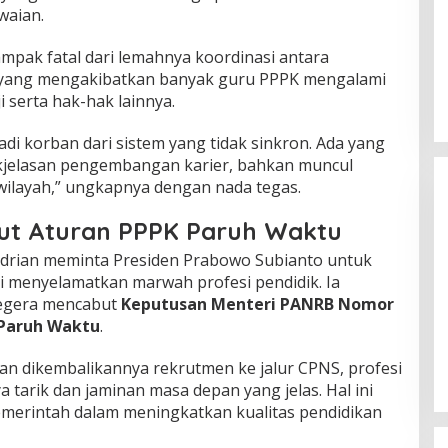
waian.
mpak fatal dari lemahnya koordinasi antara
 yang mengakibatkan banyak guru PPPK mengalami
 serta hak-hak lainnya.
di korban dari sistem yang tidak sinkron. Ada yang
dakjelasan pengembangan karier, bahkan muncul
rwilayah,” ungkapnya dengan nada tegas.
but Aturan PPPK Paruh Waktu
adrian meminta Presiden Prabowo Subianto untuk
 menyelamatkan marwah profesi pendidik. Ia
egera mencabut
Keputusan Menteri PANRB Nomor
Himpunan Wanita UNPARI Salurkan
 Paruh Waktu
.
Bantuan bagi Korban Kebakaran
di Jawa Kanan SS
Di PGRI
|
27 Juli 2026
an dikembalikannya rekrutmen ke jalur CPNS, profesi
 tarik dan jaminan masa depan yang jelas. Hal ini
pemerintah dalam meningkatkan kualitas pendidikan