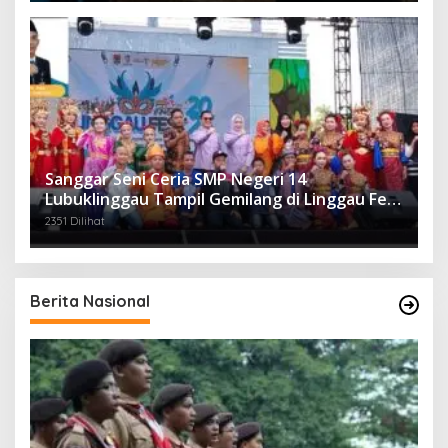
Sanggar Seni Ceria SMP Negeri 14
Lubuklinggau Tampil Gemilang di Linggau Fest
2025
2351 Dilihat
Berita Nasional