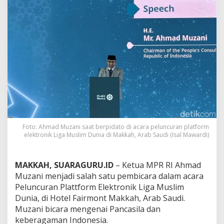
s
l
i
m
D
u
n
i
a
,
M
u
z
a
Foto: Ahmad Muzani saat berpidato di acara peluncuran platform
n
elektronik Liga Muslim Dunia di Makkah, Arab Saudi (Isal Mawardi)
i
B
i
MAKKAH, SUARAGURU.ID
– Ketua MPR RI Ahmad
c
a
Muzani menjadi salah satu pembicara dalam acara
r
Peluncuran Plattform Elektronik Liga Muslim
a
Dunia, di Hotel Fairmont Makkah, Arab Saudi.
s
Muzani bicara mengenai Pancasila dan
o
keberagaman Indonesia.
a