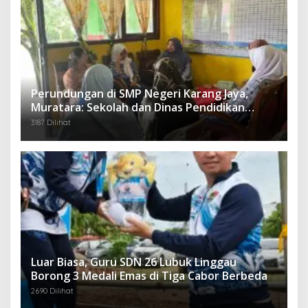
Perundungan di SMP Negeri Karang Jaya,
Muratara: Sekolah dan Dinas Pendidikan
Langsung Ambil Tindakan Tegas
3187 Dilihat
Luar Biasa, Guru SDN 26 Lubuk Linggau
Borong 3 Medali Emas di Tiga Cabor Berbeda
2690 Dilihat