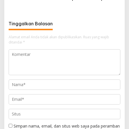
untuk MBG,
Permanen, Langgar Aturan
Kemendikdasmen Tunggu
Operasional
Implikasi Putusan
Tinggalkan Balasan
Alamat email Anda tidak akan dipublikasikan.
Ruas yang wajib
ditandai
*
Simpan nama, email, dan situs web saya pada peramban