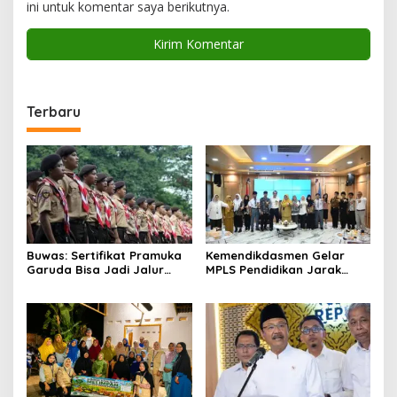
ini untuk komentar saya berikutnya.
Terbaru
Buwas: Sertifikat Pramuka
Kemendikdasmen Gelar
Garuda Bisa Jadi Jalur
MPLS Pendidikan Jarak
Khusus Masuk TNI, Polri,
Jauh, Bekali Murid Bangun
dan Perguruan Tinggi
Kemandirian Belajar