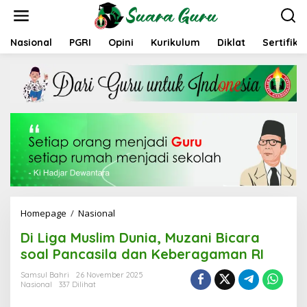
L
e
w
a
Nasional
PGRI
Opini
Kurikulum
Diklat
Sertifika
t
i
k
e
k
o
n
t
e
n
Homepage
/
Nasional
D
i
Di Liga Muslim Dunia, Muzani Bicara
L
i
soal Pancasila dan Keberagaman RI
g
a
Samsul Bahri
26 November 2025
Nasional
337 Dilihat
M
u