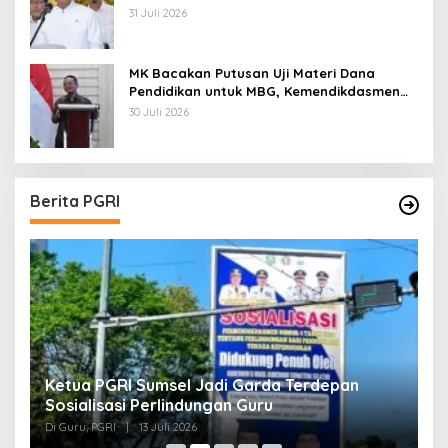
Sekolah dan Kuliah
31 Juli 2026
MK Bacakan Putusan Uji Materi Dana
Pendidikan untuk MBG, Kemendikdasmen
Tunggu Implikasi Putusan
30 Juli 2026
Berita PGRI
Ketua PGRI Sumsel Jadi Garda Terdepan
G
Sosialisasi Perlindungan Guru
L
J
Di Guru, PGRI
|
13 Juli 2026
Di
O