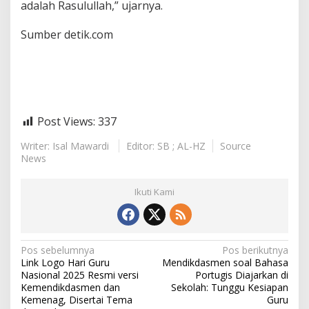
adalah Rasulullah,” ujarnya.
Sumber detik.com
Post Views:
337
Writer: Isal Mawardi
Editor: SB ; AL-HZ
Source
News
Ikuti Kami
N
Pos sebelumnya
Pos berikutnya
Link Logo Hari Guru
Mendikdasmen soal Bahasa
a
Nasional 2025 Resmi versi
Portugis Diajarkan di
v
Kemendikdasmen dan
Sekolah: Tunggu Kesiapan
Kemenag, Disertai Tema
Guru