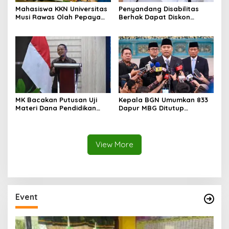
Mahasiswa KKN Universitas
Penyandang Disabilitas
Musi Rawas Olah Pepaya
Berhak Dapat Diskon
Menjadi Produk Bernilai
Minimal 20 Persen untuk
Jual Tinggi, Dorong UMKM
Biaya Sekolah dan Kuliah
Desa Air Satan
MK Bacakan Putusan Uji
Kepala BGN Umumkan 833
Materi Dana Pendidikan
Dapur MBG Ditutup
untuk MBG,
Permanen, Langgar Aturan
Kemendikdasmen Tunggu
Operasional
Implikasi Putusan
View More
Event