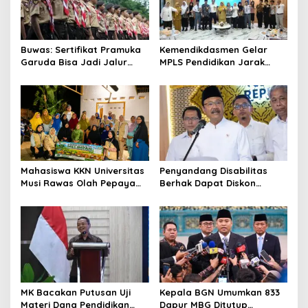
Buwas: Sertifikat Pramuka
Kemendikdasmen Gelar
Garuda Bisa Jadi Jalur
MPLS Pendidikan Jarak
Khusus Masuk TNI, Polri,
Jauh, Bekali Murid Bangun
dan Perguruan Tinggi
Kemandirian Belajar
Mahasiswa KKN Universitas
Penyandang Disabilitas
Musi Rawas Olah Pepaya
Berhak Dapat Diskon
Menjadi Produk Bernilai
Minimal 20 Persen untuk
Jual Tinggi, Dorong UMKM
Biaya Sekolah dan Kuliah
Desa Air Satan
MK Bacakan Putusan Uji
Kepala BGN Umumkan 833
Materi Dana Pendidikan
Dapur MBG Ditutup