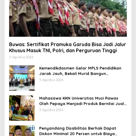
Buwas: Sertifikat Pramuka Garuda Bisa Jadi Jalur
Khusus Masuk TNI, Polri, dan Perguruan Tinggi
5 Agustus 2026
Kemendikdasmen Gelar MPLS Pendidikan
Jarak Jauh, Bekali Murid Bangun
Kemandirian Belajar
5 Agustus 2026
Mahasiswa KKN Universitas Musi Rawas
Olah Pepaya Menjadi Produk Bernilai Jual
Tinggi, Dorong UMKM Desa Air Satan
5 Agustus 2026
Penyandang Disabilitas Berhak Dapat
Diskon Minimal 20 Persen untuk Biaya