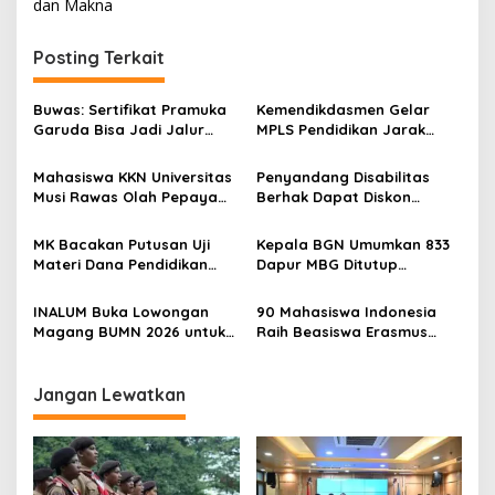
i
dan Makna
g
Posting Terkait
a
s
Buwas: Sertifikat Pramuka
Kemendikdasmen Gelar
i
Garuda Bisa Jadi Jalur
MPLS Pendidikan Jarak
p
Khusus Masuk TNI, Polri,
Jauh, Bekali Murid Bangun
dan Perguruan Tinggi
Kemandirian Belajar
Mahasiswa KKN Universitas
Penyandang Disabilitas
o
Musi Rawas Olah Pepaya
Berhak Dapat Diskon
s
Menjadi Produk Bernilai
Minimal 20 Persen untuk
Jual Tinggi, Dorong UMKM
Biaya Sekolah dan Kuliah
MK Bacakan Putusan Uji
Kepala BGN Umumkan 833
Desa Air Satan
Materi Dana Pendidikan
Dapur MBG Ditutup
untuk MBG,
Permanen, Langgar Aturan
Kemendikdasmen Tunggu
Operasional
INALUM Buka Lowongan
90 Mahasiswa Indonesia
Implikasi Putusan
Magang BUMN 2026 untuk
Raih Beasiswa Erasmus
Mahasiswa, Simak
Mundus, Siap Tempuh Studi
Ketentuannya!
S2 Gratis di Eropa
Jangan Lewatkan