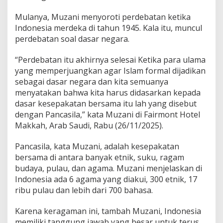
l
P
Mulanya, Muzani menyoroti perdebatan ketika
a
Indonesia merdeka di tahun 1945. Kala itu, muncul
n
perdebatan soal dasar negara.
c
a
s
“Perdebatan itu akhirnya selesai Ketika para ulama
i
yang memperjuangkan agar Islam formal dijadikan
l
sebagai dasar negara dan kita semuanya
a
menyatakan bahwa kita harus didasarkan kepada
d
dasar kesepakatan bersama itu lah yang disebut
a
n
dengan Pancasila,” kata Muzani di Fairmont Hotel
K
Makkah, Arab Saudi, Rabu (26/11/2025).
e
b
Pancasila, kata Muzani, adalah kesepakatan
e
bersama di antara banyak etnik, suku, ragam
r
a
budaya, pulau, dan agama. Muzani menjelaskan di
g
Indonesia ada 6 agama yang diakui, 300 etnik, 17
a
ribu pulau dan lebih dari 700 bahasa.
m
a
Karena keragaman ini, tambah Muzani, Indonesia
n
R
memiliki tanggung jawab yang besar untuk terus