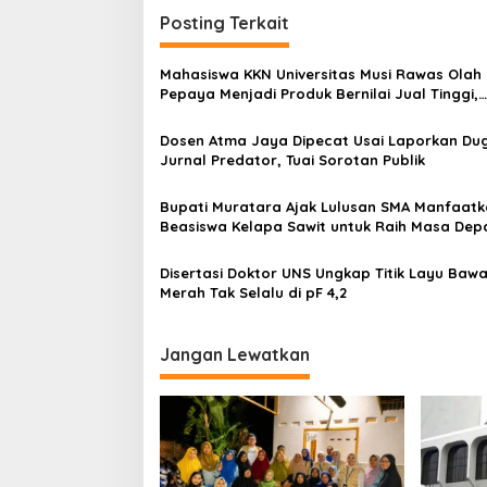
i
Posting Terkait
g
Mahasiswa KKN Universitas Musi Rawas Olah
a
Pepaya Menjadi Produk Bernilai Jual Tinggi,
s
Dorong UMKM Desa Air Satan
Dosen Atma Jaya Dipecat Usai Laporkan Du
i
Jurnal Predator, Tuai Sorotan Publik
p
o
Bupati Muratara Ajak Lulusan SMA Manfaat
Beasiswa Kelapa Sawit untuk Raih Masa Dep
s
Gemilang
Disertasi Doktor UNS Ungkap Titik Layu Baw
Merah Tak Selalu di pF 4,2
Jangan Lewatkan