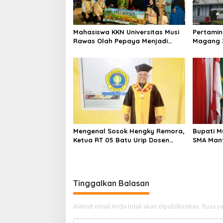
Mahasiswa KKN Universitas Musi
Pertami
Rawas Olah Pepaya Menjadi
Magang 2
Produk Bernilai Jual Tinggi,
dari 400 
Dorong UMKM Desa Air Satan
Graduat
Mengenal Sosok Hengky Remora,
Bupati M
Ketua RT 05 Batu Urip Dosen
SMA Man
yang Enerjik dan Dekat dengan
Kelapa S
Warga
Depan G
Tinggalkan Balasan
Alamat email Anda tidak akan dipublikasikan.
Ruas ya