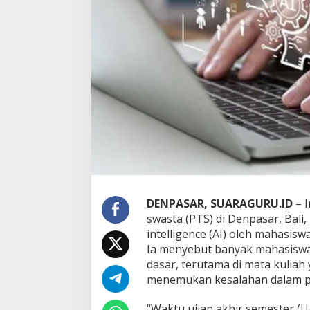
k
a
r
e
n
a
M
a
h
a
s
i
s
w
a
D
i
DENPASAR, SUARAGURU.ID
– I
a
swasta (PTS) di Denpasar, Bali,
n
intelligence (AI) oleh mahasisw
g
Ia menyebut banyak mahasisw
g
a
dasar, terutama di mata kuli
p
menemukan kesalahan dalam pr
T
e
“Waktu ujian akhir semester (UA