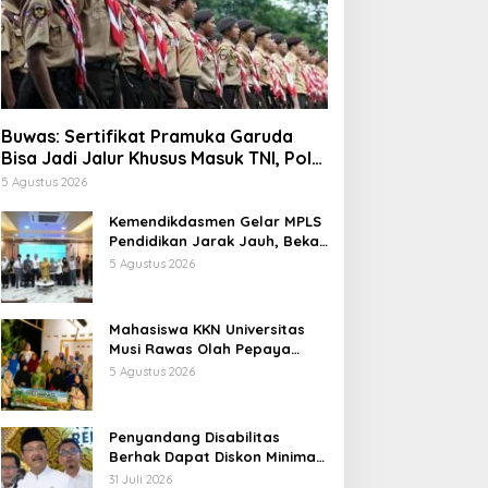
Buwas: Sertifikat Pramuka Garuda
Bisa Jadi Jalur Khusus Masuk TNI, Polri,
dan Perguruan Tinggi
5 Agustus 2026
Kemendikdasmen Gelar MPLS
Pendidikan Jarak Jauh, Bekali
Murid Bangun Kemandirian
5 Agustus 2026
Belajar
Mahasiswa KKN Universitas
Musi Rawas Olah Pepaya
Menjadi Produk Bernilai Jual
5 Agustus 2026
Tinggi, Dorong UMKM Desa Air
Satan
Penyandang Disabilitas
Berhak Dapat Diskon Minimal
20 Persen untuk Biaya
31 Juli 2026