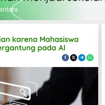
jian karena Mahasiswa
ergantung pada AI