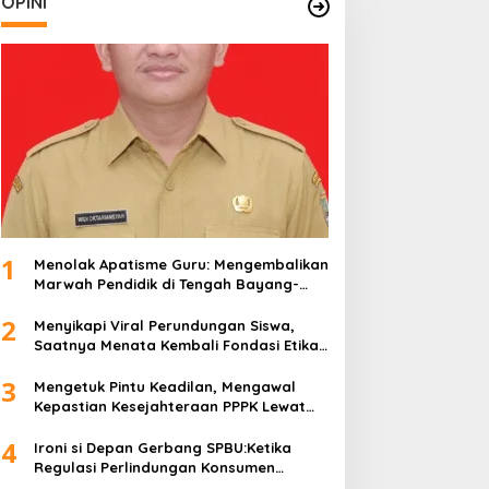
OPINI
1
Menolak Apatisme Guru: Mengembalikan
Marwah Pendidik di Tengah Bayang-
Bayang Kriminalisasi
2
Menyikapi Viral Perundungan Siswa,
Saatnya Menata Kembali Fondasi Etika
di Sekolah Kita
3
Mengetuk Pintu Keadilan, Mengawal
Kepastian Kesejahteraan PPPK Lewat
APBN
4
Ironi si Depan Gerbang SPBU:Ketika
Regulasi Perlindungan Konsumen
Membentur Perut Rakyat Miskin