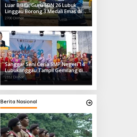
Luar Biasa, Guru SDN 26 Lubuk
Linggau Borong 3 Medali Emas di
Tiga Cabor Berbeda
2700 Dilihat
Sanggar Seni Ceria SMP Negeri 14
Lubuklinggau Tampil Gemilang di
Linggau Fest 2025
2352 Dilihat
Berita Nasional