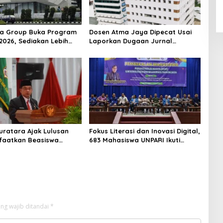
na Group Buka Program
Dosen Atma Jaya Dipecat Usai
026, Sediakan Lebih
Laporkan Dugaan Jurnal
Posisi bagi Fresh
Predator, Tuai Sorotan Publik
e
uratara Ajak Lulusan
Fokus Literasi dan Inovasi Digital,
faatkan Beasiswa
683 Mahasiswa UNPARI Ikuti
awit untuk Raih Masa
Pembekalan KKN 2026
emilang
ng wajib ditandai
*