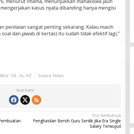
ini, menurut Imama, menunjukkan mahasiswa jauh
ta mengerjakan kasus nyata dibanding hanya mengisi
an penilaian sangat penting sekarang. Kalau masih
oal dan jawab di kertas) itu sudah tidak efektif lagi,”
ditor: SB ; AL-HZ
Source News
Ikuti Kami
Himpunan Wanita UNPARI Salurkan
Bantuan bagi Korban Kebakaran
di Jawa Kanan SS
Di PGRI
|
27 Juli 2026
Pos berikutnya
 Pembuatan
Penghasilan Bersih Guru Serdik Jika Era Single
Salary Terwujud