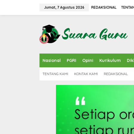
L
e
Jumat, 7 Agustus 2026
REDAKSIONAL
TENTA
w
a
t
i
k
e
k
o
n
Nasional
PGRI
Opini
Kurikulum
Dik
t
e
n
TENTANG KAMI
KONTAK KAMI
REDAKSIONAL