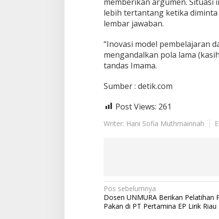
memberikan argumen. Situasi 
lebih tertantang ketika dimin
lembar jawaban.
“Inovasi model pembelajaran d
mengandalkan pola lama (kasih s
tandas Imama.
Sumber : detik.com
Post Views:
261
Writer: Hani Sofia Muthmainnah
E
N
Pos sebelumnya
Dosen UNMURA Berikan Pelatihan
a
Pakan di PT Pertamina EP Lirik Riau
v