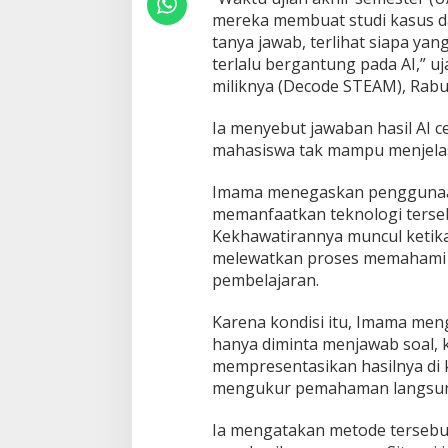
r
mereka membuat studi kasus da
l
a
tanya jawab, terlihat siapa y
l
terlalu bergantung pada AI,” u
u
miliknya (Decode STEAM), Rabu 
B
e
Ia menyebut jawaban hasil AI c
r
g
mahasiswa tak mampu menjelas
a
n
Imama menegaskan penggunaan A
t
memanfaatkan teknologi terseb
u
Kekhawatirannya muncul ketik
n
g
melewatkan proses memahami da
p
pembelajaran.
a
d
Karena kondisi itu, Imama men
a
hanya diminta menjawab soal, 
A
I
mempresentasikan hasilnya di ke
mengukur pemahaman langsun
Ia mengatakan metode tersebu