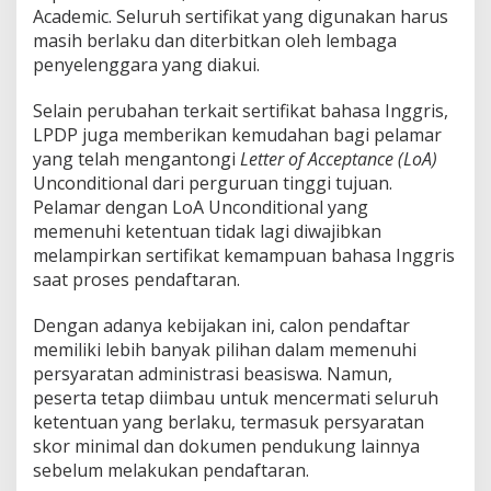
n
Academic. Seluruh sertifikat yang digunakan harus
i
masih berlaku dan diterbitkan oleh lembaga
P
penyelenggara yang diakui.
u
n
Selain perubahan terkait sertifikat bahasa Inggris,
y
a
LPDP juga memberikan kemudahan bagi pelamar
L
yang telah mengantongi
Letter of Acceptance (LoA)
e
Unconditional dari perguruan tinggi tujuan.
b
Pelamar dengan LoA Unconditional yang
i
memenuhi ketentuan tidak lagi diwajibkan
h
B
melampirkan sertifikat kemampuan bahasa Inggris
a
saat proses pendaftaran.
n
y
Dengan adanya kebijakan ini, calon pendaftar
a
memiliki lebih banyak pilihan dalam memenuhi
k
P
persyaratan administrasi beasiswa. Namun,
i
peserta tetap diimbau untuk mencermati seluruh
l
ketentuan yang berlaku, termasuk persyaratan
i
skor minimal dan dokumen pendukung lainnya
h
a
sebelum melakukan pendaftaran.
n