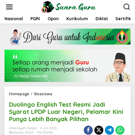
L
e
w
a
Nasional
PGRI
Opini
Kurikulum
Diklat
Sertifika
t
i
k
e
k
o
n
t
e
n
Homepage
/
Beasiswa
D
u
Duolingo English Test Resmi Jadi
o
l
Syarat LPDP Luar Negeri, Pelamar Kini
i
Punya Lebih Banyak Pilihan
n
g
Alfiansyah Hasan
4 Juli 2026
o
Beasiswa
,
Event
146 Dilihat