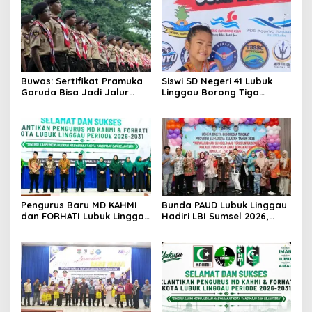
Buwas: Sertifikat Pramuka
Siswi SD Negeri 41 Lubuk
Garuda Bisa Jadi Jalur
Linggau Borong Tiga
Khusus Masuk TNI, Polri,
Medali Perunggu di
dan Perguruan Tinggi
Kejuaraan Akuatik
Indonesia Palembang
Pengurus Baru MD KAHMI
Bunda PAUD Lubuk Linggau
dan FORHATI Lubuk Linggau
Hadiri LBI Sumsel 2026,
Resmi Dilantik, Siap
Dorong Inovasi dan Peran
Bersinergi Bangun Daerah
Keluarga dalam Tumbuh
Kembang Anak