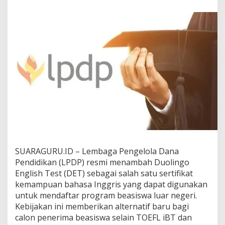
E
n
g
l
i
s
h
T
e
s
t
R
e
s
m
i
J
SUARAGURU.ID – Lembaga Pengelola Dana
a
Pendidikan (LPDP) resmi menambah Duolingo
d
English Test (DET) sebagai salah satu sertifikat
i
kemampuan bahasa Inggris yang dapat digunakan
S
y
untuk mendaftar program beasiswa luar negeri.
a
Kebijakan ini memberikan alternatif baru bagi
r
calon penerima beasiswa selain TOEFL iBT dan
a