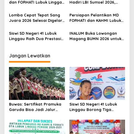
o
dan FORHATI Lubuk Linggau
Hadiri LBI Sumsel 2026,
s
Resmi Dilantik, Siap
Dorong Inovasi dan Peran
Bersinergi Bangun Daerah
Keluarga dalam Tumbuh
Lomba Cepat Tepat Sang
Persiapan Pelantikan MD
Kembang Anak
Juara 2026 Selesai Digelar,
FORHATI dan KAHMI Lubuk
Ini Daftar Juara dan
Linggau Rampung, Digelar
Penerima Penghargaan
di Aula Embun Semimbar
Siswi SD Negeri 41 Lubuk
INALUM Buka Lowongan
Spesial
UNPARI
Linggau Raih Dua Prestasi
Magang BUMN 2026 untuk
pada Kejuaraan Karate
Mahasiswa, Simak
Open di Tanjung Enim
Ketentuannya!
Jangan Lewatkan
Buwas: Sertifikat Pramuka
Siswi SD Negeri 41 Lubuk
Garuda Bisa Jadi Jalur
Linggau Borong Tiga
Khusus Masuk TNI, Polri,
Medali Perunggu di
dan Perguruan Tinggi
Kejuaraan Akuatik
Indonesia Palembang