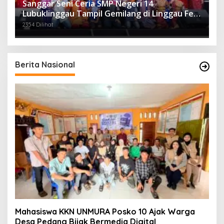
Sanggar Seni Ceria SMP Negeri 14
Lubuklinggau Tampil Gemilang di Linggau Fest
2025
2354 Dilihat
Berita Nasional
Mahasiswa KKN UNMURA Posko 10 Ajak Warga
Desa Pedang Bijak Bermedia Digital