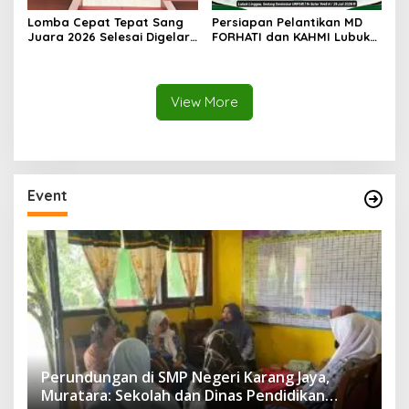
Lomba Cepat Tepat Sang
Persiapan Pelantikan MD
Juara 2026 Selesai Digelar,
FORHATI dan KAHMI Lubuk
Ini Daftar Juara dan
Linggau Rampung, Digelar
Penerima Penghargaan
di Aula Embun Semimbar
Spesial
UNPARI
View More
Event
Perundungan di SMP Negeri Karang Jaya,
Muratara: Sekolah dan Dinas Pendidikan