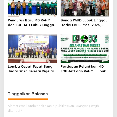
Pengurus Baru MD KAHMI
Bunda PAUD Lubuk Linggau
dan FORHATI Lubuk Linggau
Hadiri LBI Sumsel 2026,
Resmi Dilantik, Siap
Dorong Inovasi dan Peran
Bersinergi Bangun Daerah
Keluarga dalam Tumbuh
Kembang Anak
Lomba Cepat Tepat Sang
Persiapan Pelantikan MD
Juara 2026 Selesai Digelar,
FORHATI dan KAHMI Lubuk
Ini Daftar Juara dan
Linggau Rampung, Digelar
Penerima Penghargaan
di Aula Embun Semimbar
Spesial
UNPARI
Tinggalkan Balasan
Alamat email Anda tidak akan dipublikasikan.
Ruas yang wajib
ditandai
*