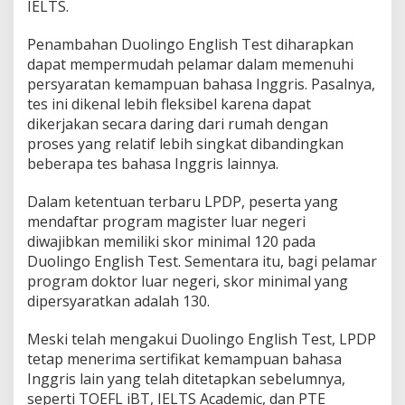
IELTS.
t
L
P
Penambahan Duolingo English Test diharapkan
D
dapat mempermudah pelamar dalam memenuhi
P
persyaratan kemampuan bahasa Inggris. Pasalnya,
L
tes ini dikenal lebih fleksibel karena dapat
u
dikerjakan secara daring dari rumah dengan
a
r
proses yang relatif lebih singkat dibandingkan
N
beberapa tes bahasa Inggris lainnya.
e
g
Dalam ketentuan terbaru LPDP, peserta yang
e
mendaftar program magister luar negeri
r
i
diwajibkan memiliki skor minimal 120 pada
,
Duolingo English Test. Sementara itu, bagi pelamar
P
program doktor luar negeri, skor minimal yang
e
dipersyaratkan adalah 130.
l
a
m
Meski telah mengakui Duolingo English Test, LPDP
a
tetap menerima sertifikat kemampuan bahasa
r
Inggris lain yang telah ditetapkan sebelumnya,
K
seperti TOEFL iBT, IELTS Academic, dan PTE
i