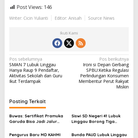
Post Views:
146
Writer: Cicin Yulianti
Editor: Anisah
Source News
Ikuti Kami
N
Pos sebelumnya
Pos berikutnya
SMAN 7 Lubuk Linggau
Ironi si Depan Gerbang
a
Hanya Raup 9 Pendaftar,
SPBU:Ketika Regulasi
v
Aktivitas Sekolah dan Guru
Perlindungan Konsumen
Ikut Terdampak
Membentur Perut Rakyat
i
Miskin
g
Posting Terkait
a
s
Buwas: Sertifikat Pramuka
Siswi SD Negeri 41 Lubuk
i
Garuda Bisa Jadi Jalur
Linggau Borong Tiga
p
Khusus Masuk TNI, Polri,
Medali Perunggu di
dan Perguruan Tinggi
Kejuaraan Akuatik
Pengurus Baru MD KAHMI
Bunda PAUD Lubuk Linggau
Indonesia Palembang