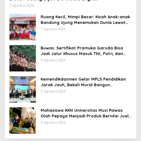
7 Agustus 2026
Ruang Kecil, Mimpi Besar: Kisah Anak-anak
Bandung Ujung Menemukan Dunia Lewat
Literasi
7 Agustus 2026
Buwas: Sertifikat Pramuka Garuda Bisa
Jadi Jalur Khusus Masuk TNI, Polri, dan
Perguruan Tinggi
5 Agustus 2026
Kemendikdasmen Gelar MPLS Pendidikan
Jarak Jauh, Bekali Murid Bangun
Kemandirian Belajar
5 Agustus 2026
Mahasiswa KKN Universitas Musi Rawas
Olah Pepaya Menjadi Produk Bernilai Jual
Tinggi, Dorong UMKM Desa Air Satan
5 Agustus 2026