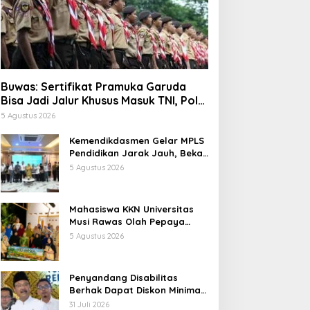
Buwas: Sertifikat Pramuka Garuda
Bisa Jadi Jalur Khusus Masuk TNI, Polri,
dan Perguruan Tinggi
5 Agustus 2026
Kemendikdasmen Gelar MPLS
Pendidikan Jarak Jauh, Bekali
Murid Bangun Kemandirian
5 Agustus 2026
Belajar
Mahasiswa KKN Universitas
Musi Rawas Olah Pepaya
Menjadi Produk Bernilai Jual
5 Agustus 2026
Tinggi, Dorong UMKM Desa Air
Satan
Penyandang Disabilitas
Berhak Dapat Diskon Minimal
20 Persen untuk Biaya
31 Juli 2026