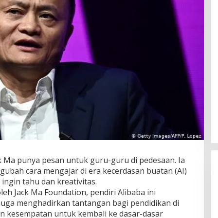
k Ma punya pesan untuk guru-guru di pedesaan. Ia
ubah cara mengajar di era kecerdasan buatan (AI)
ngin tahu dan kreativitas.
leh Jack Ma Foundation, pendiri Alibaba ini
juga menghadirkan tantangan bagi pendidikan di
an kesempatan untuk kembali ke dasar-dasar