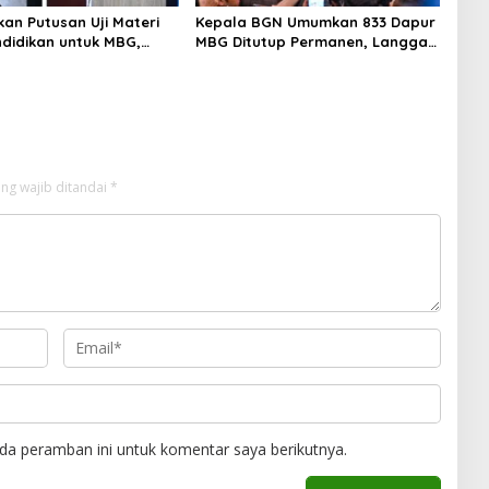
an Putusan Uji Materi
Kepala BGN Umumkan 833 Dapur
didikan untuk MBG,
MBG Ditutup Permanen, Langgar
kdasmen Tunggu
Aturan Operasional
i Putusan
ng wajib ditandai
*
da peramban ini untuk komentar saya berikutnya.