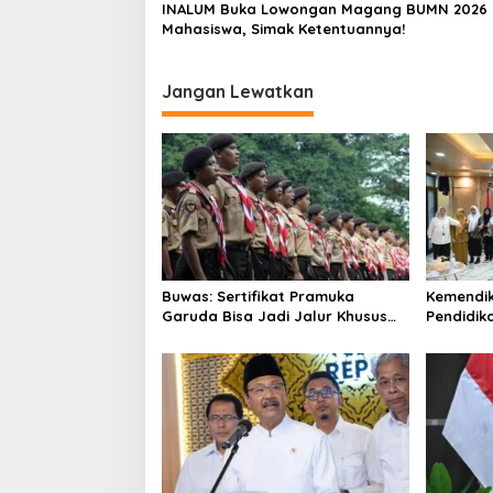
INALUM Buka Lowongan Magang BUMN 2026 
Mahasiswa, Simak Ketentuannya!
Jangan Lewatkan
Buwas: Sertifikat Pramuka
Kemendi
Garuda Bisa Jadi Jalur Khusus
Pendidik
Masuk TNI, Polri, dan Perguruan
Murid Ba
Tinggi
Belajar