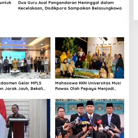
untuk
Dua Guru Asal Pangandaran Meninggal dalam
Kecelakaan, Disdikpora Sampaikan Belasungkawa
kdasmen Gelar MPLS
Mahasiswa KKN Universitas Musi
an Jarak Jauh, Bekali
Rawas Olah Pepaya Menjadi
ngun Kemandirian
Produk Bernilai Jual Tinggi,
Dorong UMKM Desa Air Satan