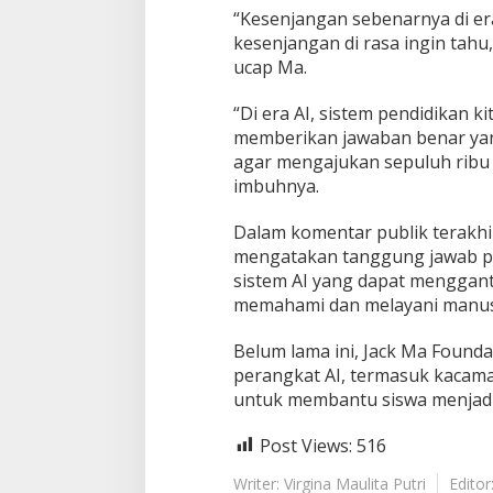
k
“Kesenjangan sebenarnya di er
a
kesenjangan di rasa ingin tahu, 
d
ucap Ma.
a
r
H
“Di era AI, sistem pendidikan ki
a
memberikan jawaban benar yan
f
agar mengajukan sepuluh ribu 
a
imbuhnya.
l
a
n
Dalam komentar publik terakhir
.
mengatakan tanggung jawab p
"
sistem AI yang dapat menggan
memahami dan melayani manusi
Belum lama ini, Jack Ma Foun
perangkat AI, termasuk kacamat
untuk membantu siswa menjadi l
Post Views:
516
Writer: Virgina Maulita Putri
Editor