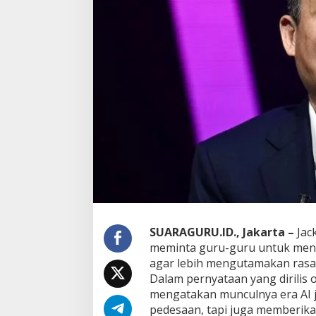
M
a
D
o
r
o
n
g
G
u
r
u
F
o
k
u
s
A
j
SUARAGURU.ID., Jakarta –
Jac
a
meminta guru-guru untuk meng
r
agar lebih mengutamakan rasa i
k
Dalam pernyataan yang dirilis o
a
mengatakan munculnya era AI 
n
N
pedesaan, tapi juga memberik