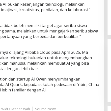
a AI bukan kesenjangan teknologi, melainkan
imajinasi, kreativitas, penilaian, dan kolaborasi,”
ta tidak boleh memiliki target agar seribu siswa
g sama, melainkan untuk mengajarkan seribu siswa
pertanyaan yang berbeda dan berkualitas,”
nya di ajang Alibaba Cloud pada April 2025, Ma
akar teknologi bukanlah untuk mengembangkan
tikan manusia, melainkan membuat AI yang bisa
a dengan lebih baik.
Himpunan Wanita UNPARI Salurkan
dation dan startup AI Qwen menyumbangkan
Bantuan bagi Korban Kebakaran
a AI Quark, kepada sekolah pedesaan di Yibin, China
di Jawa Kanan SS
Di PGRI
|
27 Juli 2026
ebih familiar dengan AI.
: Widi Oktariansyah
Source News