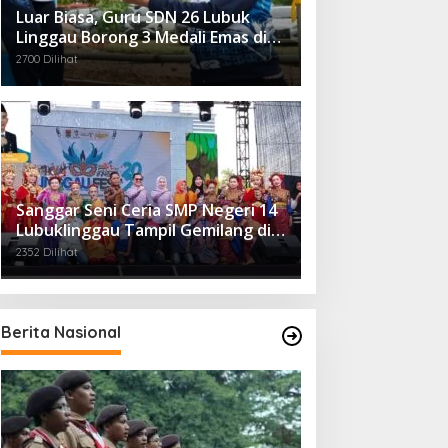
Luar Biasa, Guru SDN 26 Lubuk
Linggau Borong 3 Medali Emas di
Tiga Cabor Berbeda
2700 Dilihat
Sanggar Seni Ceria SMP Negeri 14
Lubuklinggau Tampil Gemilang di
Linggau Fest 2025
2352 Dilihat
Berita Nasional