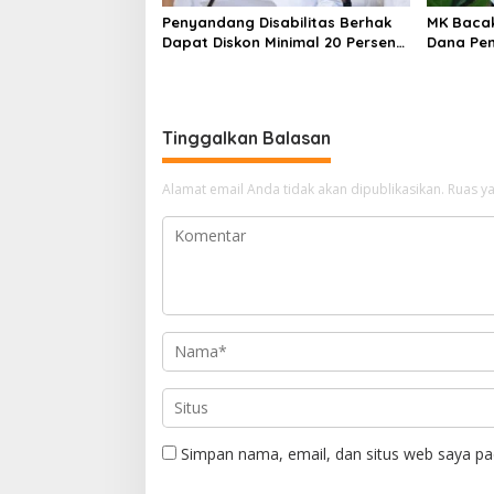
Penyandang Disabilitas Berhak
MK Bacak
Dapat Diskon Minimal 20 Persen
Dana Pen
untuk Biaya Sekolah dan Kuliah
Kemendi
Implikas
Tinggalkan Balasan
Alamat email Anda tidak akan dipublikasikan.
Ruas ya
Simpan nama, email, dan situs web saya pa