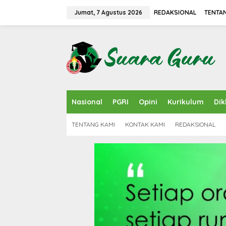
L
e
Jumat, 7 Agustus 2026
REDAKSIONAL
TENTA
w
a
t
i
k
e
k
o
n
Nasional
PGRI
Opini
Kurikulum
Dik
t
e
n
TENTANG KAMI
KONTAK KAMI
REDAKSIONAL