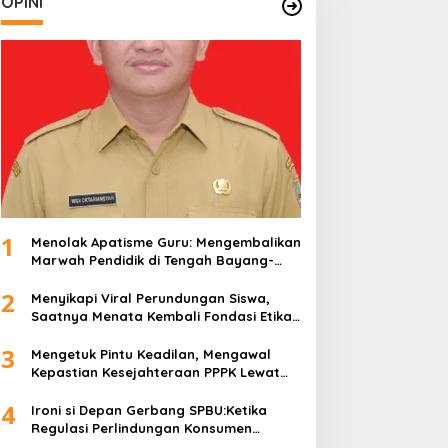
OPINI
1
Menolak Apatisme Guru: Mengembalikan
Marwah Pendidik di Tengah Bayang-
Bayang Kriminalisasi
2
Menyikapi Viral Perundungan Siswa,
Saatnya Menata Kembali Fondasi Etika
di Sekolah Kita
3
Mengetuk Pintu Keadilan, Mengawal
Kepastian Kesejahteraan PPPK Lewat
APBN
4
Ironi si Depan Gerbang SPBU:Ketika
Regulasi Perlindungan Konsumen
Membentur Perut Rakyat Miskin