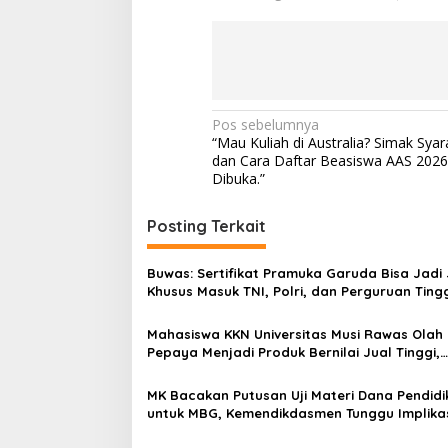
N
Pos sebelumnya
“Mau Kuliah di Australia? Simak Sya
a
dan Cara Daftar Beasiswa AAS 2026
v
Dibuka.”
i
Posting Terkait
g
a
Buwas: Sertifikat Pramuka Garuda Bisa Jadi 
s
Khusus Masuk TNI, Polri, dan Perguruan Ting
i
Mahasiswa KKN Universitas Musi Rawas Olah
p
Pepaya Menjadi Produk Bernilai Jual Tinggi,
Dorong UMKM Desa Air Satan
o
MK Bacakan Putusan Uji Materi Dana Pendidi
s
untuk MBG, Kemendikdasmen Tunggu Implika
Putusan