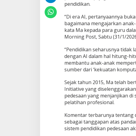
i
pendidikan.
l
a
“Di era AI, pertanyaannya buka
i
bagaimana mengajarkan anak-a
K
e
kata Ma kepada para guru dalam
m
Morning Post, Sabtu (31/1/2026
a
n
“Pendidikan seharusnya tidak 
u
dengan AI dalam hal hitung-hit
s
i
membantu anak-anak mempertah
a
sumber dari ‘kekuatan komput
a
n
Sejak tahun 2015, Ma telah be
d
Initiative yang diselenggaraka
a
r
pedesaan yang menjanjikan di 
i
pelatihan profesional.
p
a
Komentar terbarunya tentang 
d
sebagai tanggapan atas panda
a
S
sistem pendidikan pedesaan akan
e