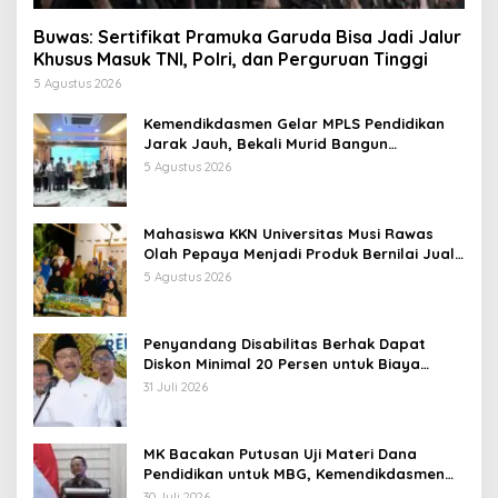
Buwas: Sertifikat Pramuka Garuda Bisa Jadi Jalur
Khusus Masuk TNI, Polri, dan Perguruan Tinggi
5 Agustus 2026
Kemendikdasmen Gelar MPLS Pendidikan
Jarak Jauh, Bekali Murid Bangun
Kemandirian Belajar
5 Agustus 2026
Mahasiswa KKN Universitas Musi Rawas
Olah Pepaya Menjadi Produk Bernilai Jual
Tinggi, Dorong UMKM Desa Air Satan
5 Agustus 2026
Penyandang Disabilitas Berhak Dapat
Diskon Minimal 20 Persen untuk Biaya
Sekolah dan Kuliah
31 Juli 2026
MK Bacakan Putusan Uji Materi Dana
Pendidikan untuk MBG, Kemendikdasmen
Tunggu Implikasi Putusan
30 Juli 2026