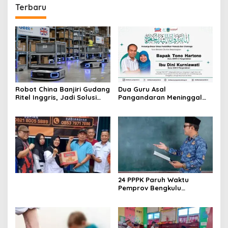
Terbaru
Robot China Banjiri Gudang
Dua Guru Asal
Ritel Inggris, Jadi Solusi
Pangandaran Meninggal
Krisis Tenaga Kerja
dalam Kecelakaan,
Disdikpora Sampaikan
Belasungkawa
24 PPPK Paruh Waktu
Pemprov Bengkulu
Mengundurkan Diri, BKD
Sebut Diterima di Instansi
Lain