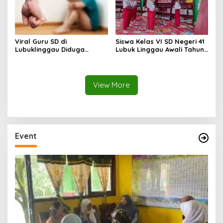
Viral Guru SD di
Siswa Kelas VI SD Negeri 41
Lubuklinggau Diduga
Lubuk Linggau Awali Tahun
Aniaya Murid, Polisi
Ajaran dengan Sholat Duha
Lakukan Penyelidikan
Bersama
View More
Event