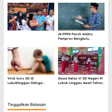
Disdikpora Sampaikan
Belasungkawa
24 PPPK Paruh Waktu
Pemprov Bengkulu
Mengundurkan Diri, BKD
Sebut Diterima di Instansi
Lain
Viral Guru SD di
Siswa Kelas VI SD Negeri 41
Lubuklinggau Diduga
Lubuk Linggau Awali Tahun
Aniaya Murid, Polisi
Ajaran dengan Sholat Duha
Lakukan Penyelidikan
Bersama
Tinggalkan Balasan