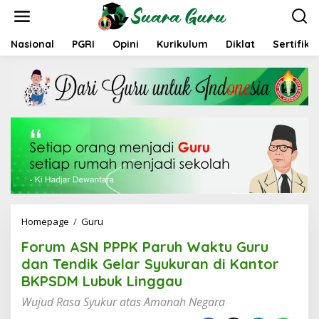
L
e
w
a
Nasional
PGRI
Opini
Kurikulum
Diklat
Sertifika
t
i
k
e
k
o
n
t
e
n
Homepage
/
Guru
F
o
Forum ASN PPPK Paruh Waktu Guru
r
u
dan Tendik Gelar Syukuran di Kantor
m
BKPSDM Lubuk Linggau
A
S
Wujud Rasa Syukur atas Amanah Negara
N