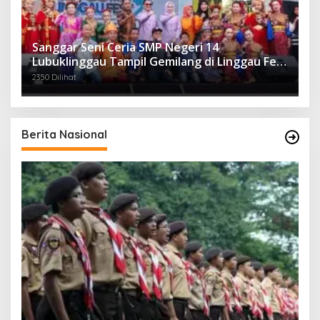
Sanggar Seni Ceria SMP Negeri 14
Lubuklinggau Tampil Gemilang di Linggau Fest
2025
2350 Dilihat
Berita Nasional