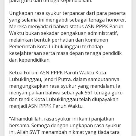
para guru dan tenaga kependidikan.
P
S
Ungkapan rasa syukur terpancar dari para peserta
D
yang selama ini mengabdi sebagai tenaga honorer.
M
L
Mereka menyadari bahwa status ASN PPPK Paruh
u
Waktu bukan sekadar pengakuan administratif,
b
melainkan bentuk perhatian dan komitmen
u
Pemerintah Kota Lubuklinggau terhadap
k
kesejahteraan serta masa depan tenaga pendidik
L
i
dan kependidikan.
n
g
Ketua Forum ASN PPPK Paruh Waktu Kota
g
Lubuklinggau, Jendri Putra, dalam sambutannya
a
mengungkapkan rasa syukur yang mendalam. Ia
u
menyampaikan bahwa sebanyak 561 tenaga guru
dan tendik Kota Lubuklinggau telah diupayakan
menjadi ASN PPPK Paruh Waktu.
“Alhamdulillah, rasa syukur ini kami panjatkan
bersama. Semoga dengan ungkapan rasa syukur
ini, Allah SWT menambah nikmat yang tiada tara