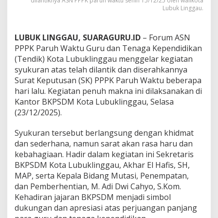
dilantiknya ASN PPPK paruh waktu senin 15/12/25 oleh walikota
i
Lubuk Linggau.
k
G
e
LUBUK LINGGAU, SUARAGURU.ID
– Forum ASN
l
PPPK Paruh Waktu Guru dan Tenaga Kependidikan
a
r
(Tendik) Kota Lubuklinggau menggelar kegiatan
S
syukuran atas telah dilantik dan diserahkannya
y
Surat Keputusan (SK) PPPK Paruh Waktu beberapa
u
hari lalu. Kegiatan penuh makna ini dilaksanakan di
k
Kantor BKPSDM Kota Lubuklinggau, Selasa
u
r
(23/12/2025).
a
n
Syukuran tersebut berlangsung dengan khidmat
d
dan sederhana, namun sarat akan rasa haru dan
i
kebahagiaan. Hadir dalam kegiatan ini Sekretaris
K
a
BKPSDM Kota Lubuklinggau, Akhar El Hafis, SH,
n
MAP, serta Kepala Bidang Mutasi, Penempatan,
t
dan Pemberhentian, M. Adi Dwi Cahyo, S.Kom.
o
Kehadiran jajaran BKPSDM menjadi simbol
r
B
dukungan dan apresiasi atas perjuangan panjang
K