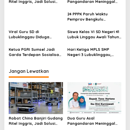
s
Ritel Inggris, Jadi Solusi
Pangandaran Meninggal
Krisis Tenaga Kerja
dalam Kecelakaan,
i
Disdikpora Sampaikan
24 PPPK Paruh Waktu
p
Belasungkawa
Pemprov Bengkulu
Mengundurkan Diri, BKD
o
Sebut Diterima di Instansi
Viral Guru SD di
Siswa Kelas VI SD Negeri 41
s
Lain
Lubuklinggau Diduga
Lubuk Linggau Awali Tahun
Aniaya Murid, Polisi
Ajaran dengan Sholat Duha
Lakukan Penyelidikan
Bersama
Ketua PGRI Sumsel Jadi
Hari Ketiga MPLS SMP
Garda Terdepan Sosialisasi
Negeri 3 Lubuklinggau,
Perlindungan Guru
Siswa Baru Dibekali Edukasi
Bahaya Narkoba dan Guru
Ikuti Sosialisasi Kurikulum
Jangan Lewatkan
IKAN
Robot China Banjiri Gudang
Dua Guru Asal
Ritel Inggris, Jadi Solusi
Pangandaran Meninggal
Krisis Tenaga Kerja
dalam Kecelakaan,