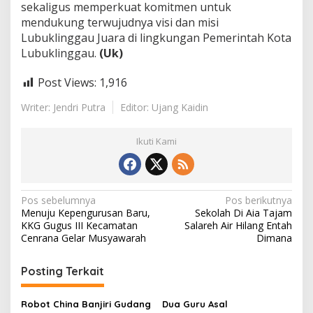
sekaligus memperkuat komitmen untuk
mendukung terwujudnya visi dan misi
Lubuklinggau Juara di lingkungan Pemerintah Kota
Lubuklinggau.
(Uk)
Post Views:
1,916
Writer: Jendri Putra
Editor: Ujang Kaidin
Ikuti Kami
N
Pos sebelumnya
Pos berikutnya
Menuju Kepengurusan Baru,
Sekolah Di Aia Tajam
a
KKG Gugus III Kecamatan
Salareh Air Hilang Entah
v
Cenrana Gelar Musyawarah
Dimana
i
Posting Terkait
g
a
Robot China Banjiri Gudang
Dua Guru Asal