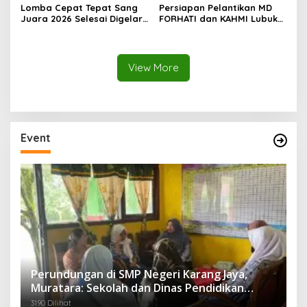
Lomba Cepat Tepat Sang
Persiapan Pelantikan MD
Juara 2026 Selesai Digelar,
FORHATI dan KAHMI Lubuk
Ini Daftar Juara dan
Linggau Rampung, Digelar
Penerima Penghargaan
di Aula Embun Semimbar
Spesial
UNPARI
View More
Event
Perundungan di SMP Negeri Karang Jaya,
Muratara: Sekolah dan Dinas Pendidikan
Langsung Ambil Tindakan Tegas
3190 Dilihat