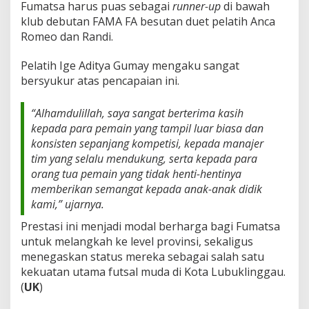
Fumatsa harus puas sebagai
runner-up
di bawah
g
klub debutan FAMA FA besutan duet pelatih Anca
a
A
Romeo dan Randi.
A
F
Pelatih Ige Aditya Gumay mengaku sangat
I
bersyukur atas pencapaian ini.
U
s
i
“Alhamdulillah, saya sangat berterima kasih
a
kepada para pemain yang tampil luar biasa dan
1
konsisten sepanjang kompetisi, kepada manajer
6
tim yang selalu mendukung, serta kepada para
T
a
orang tua pemain yang tidak henti-hentinya
h
memberikan semangat kepada anak-anak didik
u
kami,” ujarnya.
n
Prestasi ini menjadi modal berharga bagi Fumatsa
untuk melangkah ke level provinsi, sekaligus
menegaskan status mereka sebagai salah satu
kekuatan utama futsal muda di Kota Lubuklinggau.
(
UK
)