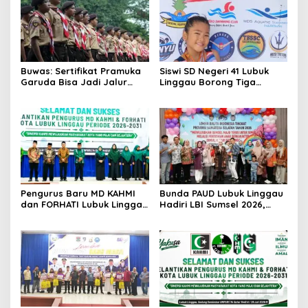
Buwas: Sertifikat Pramuka
Siswi SD Negeri 41 Lubuk
Garuda Bisa Jadi Jalur
Linggau Borong Tiga
Khusus Masuk TNI, Polri,
Medali Perunggu di
dan Perguruan Tinggi
Kejuaraan Akuatik
Indonesia Palembang
Pengurus Baru MD KAHMI
Bunda PAUD Lubuk Linggau
dan FORHATI Lubuk Linggau
Hadiri LBI Sumsel 2026,
Resmi Dilantik, Siap
Dorong Inovasi dan Peran
Bersinergi Bangun Daerah
Keluarga dalam Tumbuh
Kembang Anak