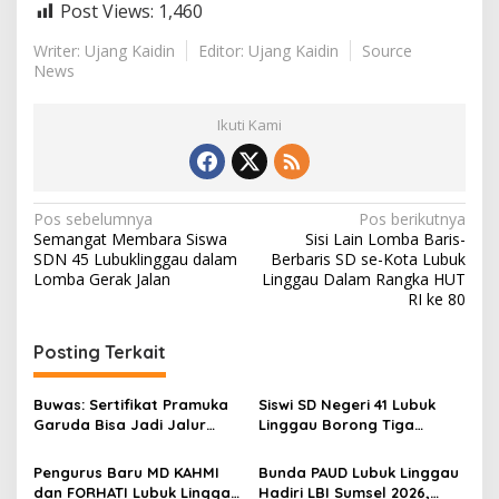
Post Views:
1,460
Writer: Ujang Kaidin
Editor: Ujang Kaidin
Source
News
Ikuti Kami
N
Pos sebelumnya
Pos berikutnya
Semangat Membara Siswa
Sisi Lain Lomba Baris-
a
SDN 45 Lubuklinggau dalam
Berbaris SD se-Kota Lubuk
v
Lomba Gerak Jalan
Linggau Dalam Rangka HUT
RI ke 80
i
g
Posting Terkait
a
s
Buwas: Sertifikat Pramuka
Siswi SD Negeri 41 Lubuk
Garuda Bisa Jadi Jalur
Linggau Borong Tiga
i
Khusus Masuk TNI, Polri,
Medali Perunggu di
p
dan Perguruan Tinggi
Kejuaraan Akuatik
Pengurus Baru MD KAHMI
Bunda PAUD Lubuk Linggau
Indonesia Palembang
dan FORHATI Lubuk Linggau
Hadiri LBI Sumsel 2026,