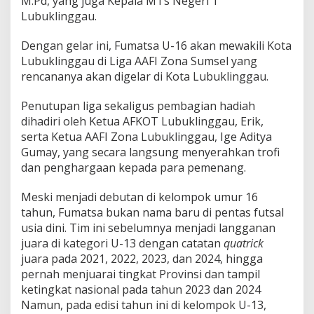
M.Pd, yang juga Kepala MTs Negeri 1
t
Lubuklinggau.
e
l
Dengan gelar ini, Fumatsa U-16 akan mewakili Kota
a
h
Lubuklinggau di Liga AAFI Zona Sumsel yang
S
rencananya akan digelar di Kota Lubuklinggau.
u
k
Penutupan liga sekaligus pembagian hadiah
s
dihadiri oleh Ketua AFKOT Lubuklinggau, Erik,
e
s
serta Ketua AAFI Zona Lubuklinggau, Ige Aditya
M
Gumay, yang secara langsung menyerahkan trofi
e
dan penghargaan kepada para pemenang.
n
j
Meski menjadi debutan di kelompok umur 16
a
d
tahun, Fumatsa bukan nama baru di pentas futsal
i
usia dini. Tim ini sebelumnya menjadi langganan
J
juara di kategori U-13 dengan catatan
quatrick
u
juara pada 2021, 2022, 2023, dan 2024, hingga
a
pernah menjuarai tingkat Provinsi dan tampil
r
a
ketingkat nasional pada tahun 2023 dan 2024
L
Namun, pada edisi tahun ini di kelompok U-13,
i