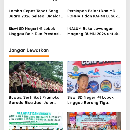
o
Resmi Dilantik, Siap
Dorong Inovasi dan Peran
s
Bersinergi Bangun Daerah
Keluarga dalam Tumbuh
Lomba Cepat Tepat Sang
Persiapan Pelantikan MD
Kembang Anak
Juara 2026 Selesai Digelar,
FORHATI dan KAHMI Lubuk
Ini Daftar Juara dan
Linggau Rampung, Digelar
Penerima Penghargaan
di Aula Embun Semimbar
Siswi SD Negeri 41 Lubuk
INALUM Buka Lowongan
Spesial
UNPARI
Linggau Raih Dua Prestasi
Magang BUMN 2026 untuk
pada Kejuaraan Karate
Mahasiswa, Simak
Open di Tanjung Enim
Ketentuannya!
Jangan Lewatkan
Buwas: Sertifikat Pramuka
Siswi SD Negeri 41 Lubuk
Garuda Bisa Jadi Jalur
Linggau Borong Tiga
Khusus Masuk TNI, Polri,
Medali Perunggu di
dan Perguruan Tinggi
Kejuaraan Akuatik
Indonesia Palembang