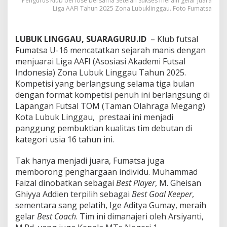
Pengurus Klub berfose bersama Setelah Sukses meraih gelar juara
A
Liga AAFI Tahun 2025 Zona Lubuklinggau. Foto Fumatsa
F
I
Z
LUBUK LINGGAU, SUARAGURU.ID
– Klub futsal
o
Fumatsa U-16 mencatatkan sejarah manis dengan
n
a
menjuarai Liga AAFI (Asosiasi Akademi Futsal
L
Indonesia) Zona Lubuk Linggau Tahun 2025.
u
Kompetisi yang berlangsung selama tiga bulan
b
dengan format kompetisi penuh ini berlangsung di
u
Lapangan Futsal TOM (Taman Olahraga Megang)
k
L
Kota Lubuk Linggau, prestaai ini menjadi
i
panggung pembuktian kualitas tim debutan di
n
kategori usia 16 tahun ini.
g
g
Tak hanya menjadi juara, Fumatsa juga
a
u
memborong penghargaan individu. Muhammad
2
Faizal dinobatkan sebagai
Best Player
, M. Gheisan
0
Ghiyya Addien terpilih sebagai
Best Goal Keeper
,
2
sementara sang pelatih, Ige Aditya Gumay, meraih
5
S
gelar
Best Coach
. Tim ini dimanajeri oleh Arsiyanti,
e