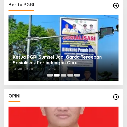
Berita PGRI
Ketua PGRI Sumsel Jadi Garda Terdepan
G
Sosialisasi Perlindungan Guru
L
J
Di Guru, PGRI
|
13 Juli 2026
Di
O
OPINI