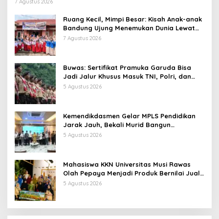
7 Agustus 2026
Ruang Kecil, Mimpi Besar: Kisah Anak-anak
Bandung Ujung Menemukan Dunia Lewat
Literasi
7 Agustus 2026
Buwas: Sertifikat Pramuka Garuda Bisa
Jadi Jalur Khusus Masuk TNI, Polri, dan
Perguruan Tinggi
5 Agustus 2026
Kemendikdasmen Gelar MPLS Pendidikan
Jarak Jauh, Bekali Murid Bangun
Kemandirian Belajar
5 Agustus 2026
Mahasiswa KKN Universitas Musi Rawas
Olah Pepaya Menjadi Produk Bernilai Jual
Tinggi, Dorong UMKM Desa Air Satan
5 Agustus 2026