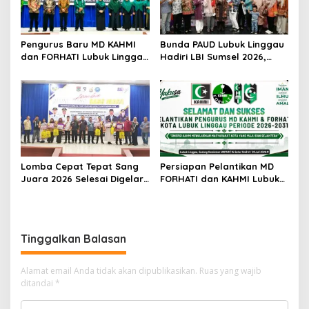
Pengurus Baru MD KAHMI
Bunda PAUD Lubuk Linggau
dan FORHATI Lubuk Linggau
Hadiri LBI Sumsel 2026,
Resmi Dilantik, Siap
Dorong Inovasi dan Peran
Bersinergi Bangun Daerah
Keluarga dalam Tumbuh
Kembang Anak
Lomba Cepat Tepat Sang
Persiapan Pelantikan MD
Juara 2026 Selesai Digelar,
FORHATI dan KAHMI Lubuk
Ini Daftar Juara dan
Linggau Rampung, Digelar
Penerima Penghargaan
di Aula Embun Semimbar
Spesial
UNPARI
Tinggalkan Balasan
Alamat email Anda tidak akan dipublikasikan.
Ruas yang wajib
ditandai
*