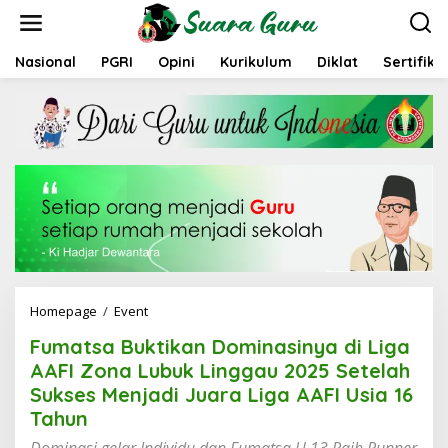
L
e
w
a
Nasional
PGRI
Opini
Kurikulum
Diklat
Sertifika
t
i
k
e
k
o
n
t
e
n
Homepage
/
Event
F
u
Fumatsa Buktikan Dominasinya di Liga
m
a
AAFI Zona Lubuk Linggau 2025 Setelah
t
Sukses Menjadi Juara Liga AAFI Usia 16
s
Tahun
a
B