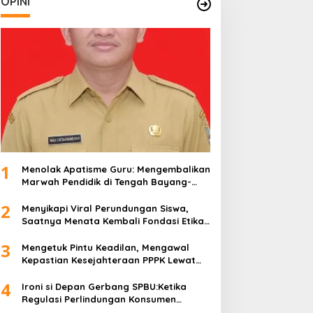
OPINI
1
Menolak Apatisme Guru: Mengembalikan
Marwah Pendidik di Tengah Bayang-
Bayang Kriminalisasi
2
Menyikapi Viral Perundungan Siswa,
Saatnya Menata Kembali Fondasi Etika
di Sekolah Kita
3
Mengetuk Pintu Keadilan, Mengawal
Kepastian Kesejahteraan PPPK Lewat
APBN
4
Ironi si Depan Gerbang SPBU:Ketika
Regulasi Perlindungan Konsumen
Membentur Perut Rakyat Miskin