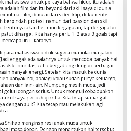
ak mahasiswa untuk percaya bahwa hidup itu adalah
ya adalah film dan itu beyond dari skill saya di dunia
membuat film, dimulai dari video klip, dokumenter
ah berpindah profesi, namun dari passion dan skill
. Tentunya akan bertemu kegagalan, tapi kegagalan
patut dihargai. Kita hanya perlu 1, 2 atau 3 goals tapi
mencapai itu,” katanya.
ak para mahasiswa untuk segera memulai menjalani
 “Jadi enggak ada salahnya untuk mencoba banyak hal
suk komunitas, coba bergabung dengan berbagai
sih banyak energi. Setelah kita masuk ke dunia
 oleh banyak hal, apalagi kalau sudah punya keluarga,
sahaan dan lain-lain. Mumpung masih muda, jadi
pi geluti dengan serius. Untuk menguji coba apakah
nurut saya perlu diuji coba. Kita tetap semangat
a dengan sulit? Kita tetap mau melakukan lagi
tra.
wa Shihab menginspirasi anak muda untuk
bagi masa depan. Dengan menentukan hal tersebut,