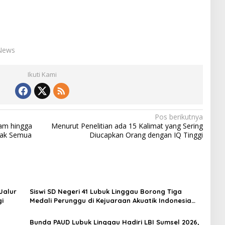
News
Ikuti Kami
Pos berikutnya
am hingga
Menurut Penelitian ada 15 Kalimat yang Sering
dak Semua
Diucapkan Orang dengan IQ Tinggi
Jalur
Siswi SD Negeri 41 Lubuk Linggau Borong Tiga
gi
Medali Perunggu di Kejuaraan Akuatik Indonesia
Palembang
Bunda PAUD Lubuk Linggau Hadiri LBI Sumsel 2026,