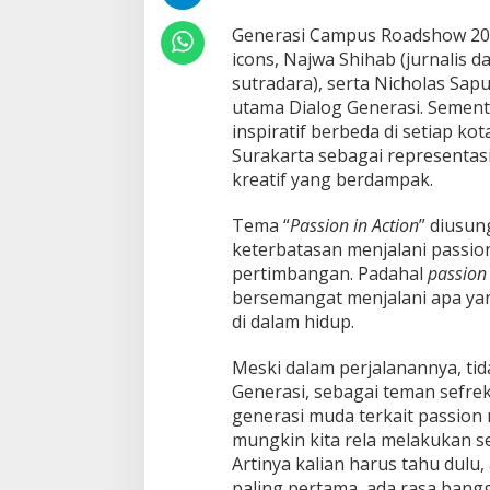
s
s
Generasi Campus Roadshow 2025
i
icons, Najwa Shihab (jurnalis da
o
sutradara), serta Nicholas Saput
n
i
utama Dialog Generasi. Sementar
n
inspiratif berbeda di setiap kota
Q
Surakarta sebagai representas
u
kreatif yang berdampak.
e
s
t
Tema “
Passion in Action
” diusu
i
keterbatasan menjalani passi
o
pertimbangan. Padahal
passion
n
bersemangat menjalani apa yan
j
a
di dalam hidup.
d
i
Meski dalam perjalanannya, ti
P
Generasi, sebagai teman sefre
a
generasi muda terkait passion 
s
s
mungkin kita rela melakukan s
i
Artinya kalian harus tahu dulu
o
paling pertama, ada rasa bang