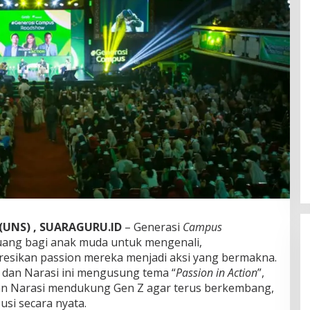
(UNS) , SUARAGURU.ID
– Generasi
Campus
uang bagi anak muda untuk mengenali,
sikan passion mereka menjadi aksi yang bermakna.
ab dan Narasi ini mengusung tema “
Passion in Action
”,
n Narasi mendukung Gen Z agar terus berkembang,
si secara nyata.