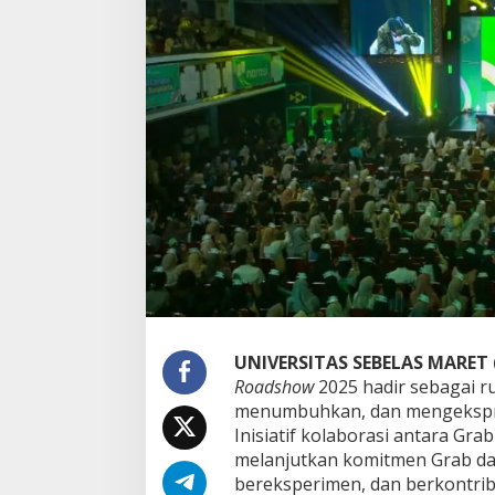
s
h
o
w
2
0
2
5
:
D
u
k
u
n
g
G
e
n
Z
UNIVERSITAS SEBELAS MARET 
U
Roadshow
2025 hadir sebagai r
b
menumbuhkan, dan mengekspre
a
Inisiatif kolaborasi antara Gr
h
melanjutkan komitmen Grab da
P
a
bereksperimen, dan berkontribu