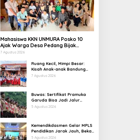
Mahasiswa KKN UNMURA Posko 10
Ajak Warga Desa Pedang Bijak
Bermedia Digital
7 Agustus 2026
Ruang Kecil, Mimpi Besar:
Kisah Anak-anak Bandung
Ujung Menemukan Dunia
7 Agustus 2026
Lewat Literasi
Buwas: Sertifikat Pramuka
Garuda Bisa Jadi Jalur
Khusus Masuk TNI, Polri, dan
5 Agustus 2026
Perguruan Tinggi
Kemendikdasmen Gelar MPLS
Pendidikan Jarak Jauh, Bekali
Murid Bangun Kemandirian
5 Agustus 2026