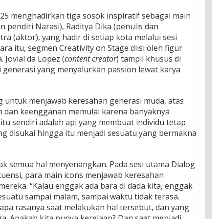
 menghadirkan tiga sosok inspiratif sebagai main
n pendiri Narasi), Raditya Dika (penulis dan
ra (aktor), yang hadir di setiap kota melalui sesi
a itu, segmen Creativity on Stage diisi oleh figur
. Jovial da Lopez (
content creator
) tampil khusus di
i generasi yang menyalurkan passion lewat karya
ng untuk menjawab keresahan generasi muda, atas
on dan keengganan memulai karena banyaknya
itu sendiri adalah api yang membuat individu tetap
g disukai hingga itu menjadi sesuatu yang bermakna
dak semua hal menyenangkan. Pada sesi utama Dialog
kuensi, para main icons menjawab keresahan
mereka. “Kalau enggak ada bara di dada kita, enggak
esuatu sampai malam, sampai waktu tidak terasa.
, apa rasanya saat melakukan hal tersebut, dan yang
ga. Apakah kita punya kerelaan? Dan saat menjadi