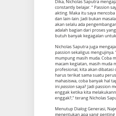
Dika, Nicholas Saputra mengaj
constantly belajar. “ Passion sa
akting. Maka itu saya mencoba 
dan lain-lain. Jadi bukan masal
akan selalu ada pengembangan
adalah bagian dari proses yang 
butuh banyak kegagalan untuk 
Nicholas Saputra juga mengaj
passion sekaligus mengujinya.
mumpung masih muda. Coba ma
macam kegiatan, masih muda ma
profesional, kita akan dibatasi
harus terikat sama suatu peru
mahasiswa, coba banyak hal ta
ini
passion
saya? Jadi passion me
enggak ketika kita melakukanny
enggak?,” terang Nicholas Sapu
Menutup Dialog Generasi, Naj
menentukan apa yang penting 