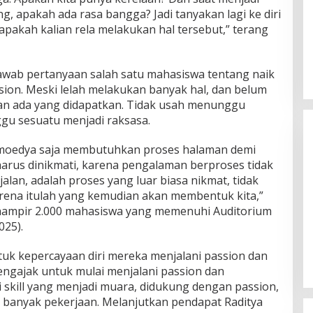
g, apakah ada rasa bangga? Jadi tanyakan lagi ke diri
 apakah kalian rela melakukan hal tersebut,” terang
wab pertanyaan salah satu mahasiswa tentang naik
sion. Meski lelah melakukan banyak hal, dan belum
kan ada yang didapatkan. Tidak usah menunggu
gu sesuatu menjadi raksasa.
ramoedya saja membutuhkan proses halaman demi
harus dinikmati, karena pengalaman berproses tidak
alan, adalah proses yang luar biasa nikmat, tidak
rena itulah yang kemudian akan membentuk kita,”
 hampir 2.000 mahasiswa yang memenuhi Auditorium
Himpunan Wanita UNPARI Salurkan
025).
Bantuan bagi Korban Kebakaran
di Jawa Kanan SS
Di PGRI
|
27 Juli 2026
k kepercayaan diri mereka menjalani passion dan
engajak untuk mulai menjalani passion dan
ri skill yang menjadi muara, didukung dengan passion,
 banyak pekerjaan. Melanjutkan pendapat Raditya