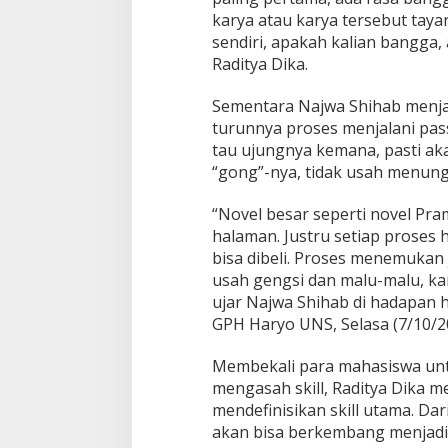
n
karya atau karya tersebut tayan
i
sendiri, apakah kalian bangga,
n
A
Raditya Dika.
c
t
Sementara Najwa Shihab menja
i
turunnya proses menjalani pas
o
tau ujungnya kemana, pasti a
n
“gong”-nya, tidak usah menung
“Novel besar seperti novel P
halaman. Justru setiap proses 
bisa dibeli. Proses menemukan j
usah gengsi dan malu-malu, ka
ujar Najwa Shihab di hadapan
GPH Haryo UNS, Selasa (7/10/2
Membekali para mahasiswa untu
mengasah skill, Raditya Dika m
mendefinisikan skill utama. Da
akan bisa berkembang menjadi