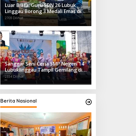
Luar Biasa, Guru SDN 26 Lubuk
Linggau Borong 3 Medali Emas di
Tiga Cabor Berbeda
2703 Dilihat
Sanggar Seni Ceria SMP Negeri 14
Lubuklinggau Tampil Gemilang di
Linggau Fest 2025
2354 Dilihat
Berita Nasional