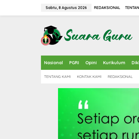
L
e
Sabtu, 8 Agustus 2026
REDAKSIONAL
TENTAN
w
a
t
i
k
e
k
o
n
Nasional
PGRI
Opini
Kurikulum
Dik
t
e
n
TENTANG KAMI
KONTAK KAMI
REDAKSIONAL