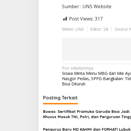
Sumber : UNS Website
Post Views:
317
Writer: UNS
Editor: SB
Source 
N
Pos sebelumnya
Siswa Minta Menu MBG dari Mie Ay
a
Nasgor Pedas, SPPG Bangkalan: Ti
v
Bisa Dituruti
i
Posting Terkait
g
a
Buwas: Sertifikat Pramuka Garuda Bisa Jadi 
s
Khusus Masuk TNI, Polri, dan Perguruan Ting
i
Pengurus Baru MD KAHMI dan FORHATI Lubuk