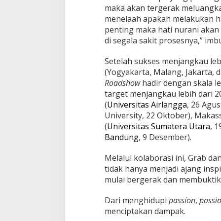
maka akan tergerak meluangkan
menelaah apakah melakukan hal 
penting maka hati nurani akan
di segala sakit prosesnya,” im
Setelah sukses menjangkau lebi
(Yogyakarta, Malang, Jakarta, 
Roadshow
hadir dengan skala le
target menjangkau lebih dari 
(
Universitas Airlangga
, 26 Agus
University, 22 Oktober), Makass
(
Universitas Sumatera Utara
, 
Bandung
, 9 Desember).
Melalui kolaborasi ini, Grab d
tidak hanya menjadi ajang inspi
mulai bergerak dan membukti
Dari menghidupi
passion
,
passi
menciptakan dampak.