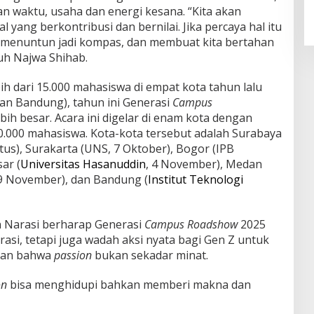
 waktu, usaha dan energi kesana. “Kita akan
yang berkontribusi dan bernilai. Jika percaya hal itu
 menuntun jadi kompas, dan membuat kita bertahan
buh Najwa Shihab.
h dari 15.000 mahasiswa di empat kota tahun lalu
dan Bandung), tahun ini Generasi
Campus
bih besar. Acara ini digelar di enam kota dengan
20.000 mahasiswa. Kota-kota tersebut adalah Surabaya
tus), Surakarta (UNS, 7 Oktober), Bogor (IPB
ar (
Universitas Hasanuddin
, 4 November), Medan
19 November), dan Bandung (
Institut Teknologi
an Narasi berharap Generasi
Campus Roadshow
2025
rasi, tetapi juga wadah aksi nyata bagi Gen Z untuk
kan bahwa
passion
bukan sekadar minat.
on
bisa menghidupi bahkan memberi makna dan