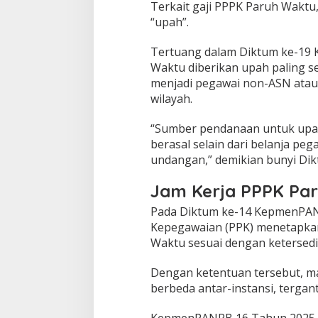
Terkait gaji PPPK Paruh Wakt
“upah”.
Tertuang dalam Diktum ke-19
Waktu diberikan upah paling se
menjadi pegawai non-ASN atau
wilayah.
“Sumber pendanaan untuk upa
berasal selain dari belanja p
undangan,” demikian bunyi D
Jam Kerja PPPK Pa
Pada Diktum ke-14 KepmenPANR
Kepegawaian (PPK) menetapkan
Waktu sesuai dengan ketersedi
Dengan ketentuan tersebut, m
berbeda antar-instansi, tergan
KepmenPANRB 16 Tahun 2025 j