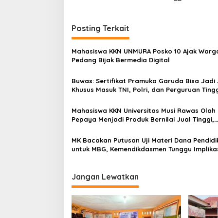
v
i
Posting Terkait
g
a
Mahasiswa KKN UNMURA Posko 10 Ajak Warg
s
Pedang Bijak Bermedia Digital
i
Buwas: Sertifikat Pramuka Garuda Bisa Jadi 
p
Khusus Masuk TNI, Polri, dan Perguruan Ting
o
Mahasiswa KKN Universitas Musi Rawas Olah
s
Pepaya Menjadi Produk Bernilai Jual Tinggi,
Dorong UMKM Desa Air Satan
MK Bacakan Putusan Uji Materi Dana Pendidi
untuk MBG, Kemendikdasmen Tunggu Implika
Putusan
Jangan Lewatkan