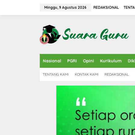
L
e
Minggu, 9 Agustus 2026
REDAKSIONAL
TENTA
w
a
t
i
k
e
k
o
n
Nasional
PGRI
Opini
Kurikulum
Dik
t
e
n
TENTANG KAMI
KONTAK KAMI
REDAKSIONAL