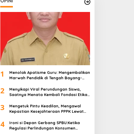
OPINI
1
Menolak Apatisme Guru: Mengembalikan
Marwah Pendidik di Tengah Bayang-
Bayang Kriminalisasi
2
Menyikapi Viral Perundungan Siswa,
Saatnya Menata Kembali Fondasi Etika
di Sekolah Kita
3
Mengetuk Pintu Keadilan, Mengawal
Kepastian Kesejahteraan PPPK Lewat
APBN
4
Ironi si Depan Gerbang SPBU:Ketika
Regulasi Perlindungan Konsumen
Membentur Perut Rakyat Miskin