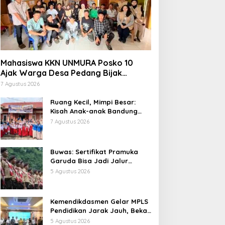
Mahasiswa KKN UNMURA Posko 10
Ajak Warga Desa Pedang Bijak
Bermedia Digital
7 Agustus 2026
Ruang Kecil, Mimpi Besar:
Kisah Anak-anak Bandung
Ujung Menemukan Dunia
7 Agustus 2026
Lewat Literasi
Buwas: Sertifikat Pramuka
Garuda Bisa Jadi Jalur
Khusus Masuk TNI, Polri, dan
5 Agustus 2026
Perguruan Tinggi
Kemendikdasmen Gelar MPLS
Pendidikan Jarak Jauh, Bekali
Murid Bangun Kemandirian
5 Agustus 2026