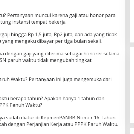
tu? Pertanyaan muncul karena gaji atau honor para
ung instansi tempat bekerja.
ji hingga Rp 1,5 juta, Rp2 juta, dan ada yang tidak
 yang mengaku dibayar per tiga bulan sekali.
ma dengan gaji yang diterima sebagai honorer selama
 ASN paruh waktu tidak mengubah tingkat
aruh Waktu? Pertanyaan ini juga mengemuka dari
Himpunan Wanita UNPARI Salurkan
aktu berapa tahun? Apakah hanya 1 tahun dan
Bantuan bagi Korban Kebakaran
 PPPK Penuh Waktu?
di Jawa Kanan SS
Di PGRI
|
27 Juli 2026
nya sudah diatur di KepmenPANRB Nomor 16 Tahun
ah dengan Perjanjian Kerja atau PPPK Paruh Waktu.