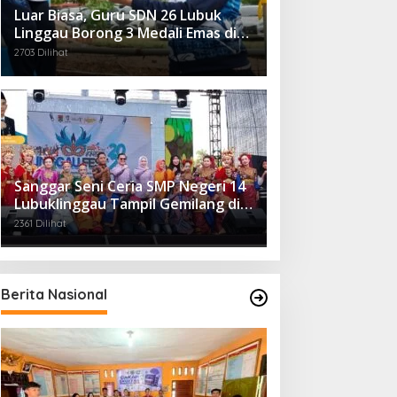
Luar Biasa, Guru SDN 26 Lubuk
Linggau Borong 3 Medali Emas di
Tiga Cabor Berbeda
2703 Dilihat
Sanggar Seni Ceria SMP Negeri 14
Lubuklinggau Tampil Gemilang di
Linggau Fest 2025
2361 Dilihat
Berita Nasional