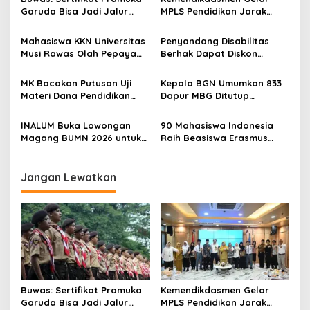
s
Garuda Bisa Jadi Jalur
MPLS Pendidikan Jarak
i
Khusus Masuk TNI, Polri,
Jauh, Bekali Murid Bangun
p
dan Perguruan Tinggi
Kemandirian Belajar
Mahasiswa KKN Universitas
Penyandang Disabilitas
Musi Rawas Olah Pepaya
Berhak Dapat Diskon
o
Menjadi Produk Bernilai
Minimal 20 Persen untuk
s
Jual Tinggi, Dorong UMKM
Biaya Sekolah dan Kuliah
MK Bacakan Putusan Uji
Kepala BGN Umumkan 833
Desa Air Satan
Materi Dana Pendidikan
Dapur MBG Ditutup
untuk MBG,
Permanen, Langgar Aturan
Kemendikdasmen Tunggu
Operasional
INALUM Buka Lowongan
90 Mahasiswa Indonesia
Implikasi Putusan
Magang BUMN 2026 untuk
Raih Beasiswa Erasmus
Mahasiswa, Simak
Mundus, Siap Tempuh Studi
Ketentuannya!
S2 Gratis di Eropa
Jangan Lewatkan
Buwas: Sertifikat Pramuka
Kemendikdasmen Gelar
Garuda Bisa Jadi Jalur
MPLS Pendidikan Jarak