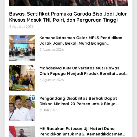
Buwas: Sertifikat Pramuka Garuda Bisa Jadi Jalur
Khusus Masuk TNI, Polri, dan Perguruan Tinggi
5 Agustus 2026
Kemendikdasmen Gelar MPLS Pendidikan
Jarak Jauh, Bekali Murid Bangun
Kemandirian Belajar
5 Agustus 2026
Mahasiswa KKN Universitas Musi Rawas
Olah Pepaya Menjadi Produk Bernilai Jual
Tinggi, Dorong UMKM Desa Air Satan
5 Agustus 2026
Penyandang Disabilitas Berhak Dapat
Diskon Minimal 20 Persen untuk Biaya
Sekolah dan Kuliah
31 Juli 2026
MK Bacakan Putusan Uji Materi Dana
Pendidikan untuk MBG, Kemendikdasmen