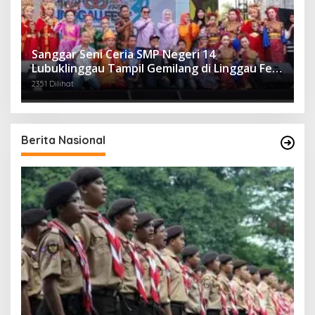
Sanggar Seni Ceria SMP Negeri 14
Lubuklinggau Tampil Gemilang di Linggau Fest
2025
2351 Dilihat
Berita Nasional