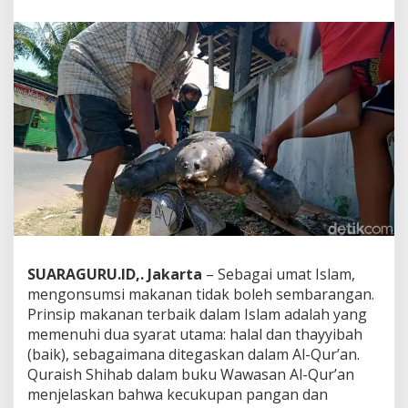
a
n
L
a
b
i
-
l
a
b
i
a
t
a
u
B
u
SUARAGURU.ID,. Jakarta
– Sebagai umat Islam,
l
mengonsumsi makanan tidak boleh sembarangan.
u
Prinsip makanan terbaik dalam Islam adalah yang
s
memenuhi dua syarat utama: halal dan thayyibah
d
a
(baik), sebagaimana ditegaskan dalam Al-Qur’an.
l
Quraish Shihab dalam buku Wawasan Al-Qur’an
a
menjelaskan bahwa kecukupan pangan dan
m