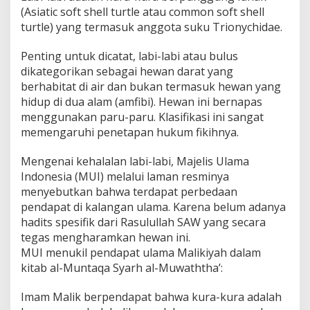
e
(Asiatic soft shell turtle atau common soft shell
n
turtle) yang termasuk anggota suku Trionychidae.
j
e
Penting untuk dicatat, labi-labi atau bulus
l
dikategorikan sebagai hewan darat yang
a
s
berhabitat di air dan bukan termasuk hewan yang
a
hidup di dua alam (amfibi). Hewan ini bernapas
n
menggunakan paru-paru. Klasifikasi ini sangat
L
memengaruhi penetapan hukum fikihnya.
e
n
g
Mengenai kehalalan labi-labi, Majelis Ulama
k
Indonesia (MUI) melalui laman resminya
a
menyebutkan bahwa terdapat perbedaan
p
pendapat di kalangan ulama. Karena belum adanya
n
y
hadits spesifik dari Rasulullah SAW yang secara
a
tegas mengharamkan hewan ini.
MUI menukil pendapat ulama Malikiyah dalam
kitab al-Muntaqa Syarh al-Muwaththa’:
Imam Malik berpendapat bahwa kura-kura adalah