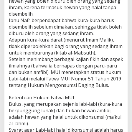
hewan yang boleh diburu oleh orang yang sedang
ihram, karena termasuk hewan yang halal tanpa
disembelih.
Ibnu Nafi’ berpendapat bahwa kura-kura harus
disembelih sebelum dimakan, sehingga tidak boleh
diburu oleh orang yang sedang ihram.
Adapun kura-kura darat (menurut Imam Malik),
tidak diperbolehkan bagi orang yang sedang ihram
untuk memburunya (kitab al-Mabsuth).
Setelah menimbang berbagai kajian fikih dan aspek
ilmiahnya (bahwa ia bernapas dengan paru-paru
dan bukan amfibi). MUI menetapkan status hukum
Labi-labi melalui Fatwa MUI Nomor 51 Tahun 2019
tentang Hukum Mengonsumsi Daging Bulus.
Ketentuan Hukum Fatwa MUI:
Bulus, yang merupakan sejenis labi-labi (kura-kura
berpunggung lunak) dan bukan hewan amfibi,
adalah hewan yang halal untuk dikonsumsi (ma’kul
al-lahmi).
Syarat agar Labi-labi halal dikonsumsi adalah harus