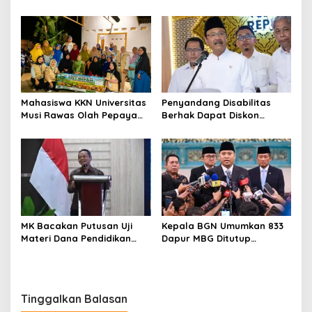
Khusus Masuk TNI, Polri,
Jauh, Bekali Murid Bangun
dan Perguruan Tinggi
Kemandirian Belajar
Mahasiswa KKN Universitas
Penyandang Disabilitas
Musi Rawas Olah Pepaya
Berhak Dapat Diskon
Menjadi Produk Bernilai
Minimal 20 Persen untuk
Jual Tinggi, Dorong UMKM
Biaya Sekolah dan Kuliah
Desa Air Satan
MK Bacakan Putusan Uji
Kepala BGN Umumkan 833
Materi Dana Pendidikan
Dapur MBG Ditutup
untuk MBG,
Permanen, Langgar Aturan
Kemendikdasmen Tunggu
Operasional
Implikasi Putusan
Tinggalkan Balasan