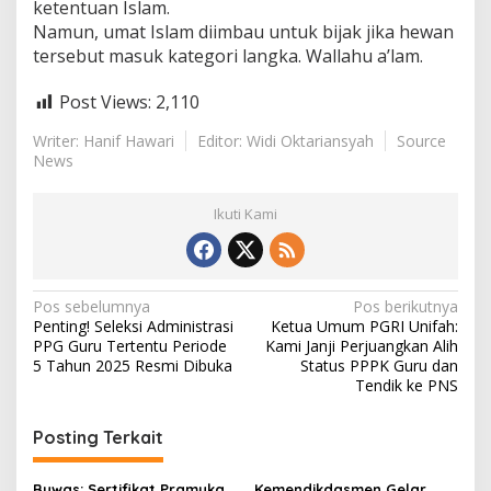
ketentuan Islam.
Namun, umat Islam diimbau untuk bijak jika hewan
tersebut masuk kategori langka. Wallahu a’lam.
Post Views:
2,110
Writer: Hanif Hawari
Editor: Widi Oktariansyah
Source
News
Ikuti Kami
N
Pos sebelumnya
Pos berikutnya
Penting! Seleksi Administrasi
Ketua Umum PGRI Unifah:
a
PPG Guru Tertentu Periode
Kami Janji Perjuangkan Alih
v
5 Tahun 2025 Resmi Dibuka
Status PPPK Guru dan
Tendik ke PNS
i
g
Posting Terkait
a
Buwas: Sertifikat Pramuka
Kemendikdasmen Gelar