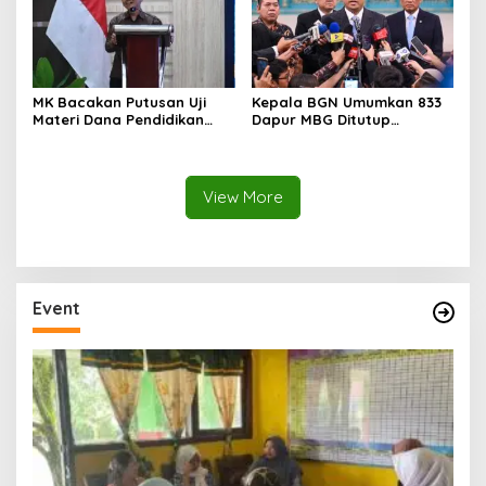
MK Bacakan Putusan Uji
Kepala BGN Umumkan 833
Materi Dana Pendidikan
Dapur MBG Ditutup
untuk MBG,
Permanen, Langgar Aturan
Kemendikdasmen Tunggu
Operasional
Implikasi Putusan
View More
Event