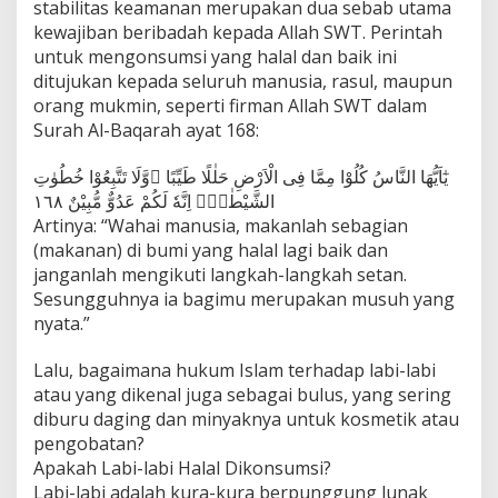
stabilitas keamanan merupakan dua sebab utama
I
kewajiban beribadah kepada Allah SWT. Perintah
s
l
untuk mengonsumsi yang halal dan baik ini
a
ditujukan kepada seluruh manusia, rasul, maupun
m
orang mukmin, seperti firman Allah SWT dalam
:
Surah Al-Baqarah ayat 168:
H
a
l
يٰٓاَيُّهَا النَّاسُ كُلُوْا مِمَّا فِى الْاَرْضِ حَلٰلًا طَيِّبًا ۖوَّلَا تَتَّبِعُوْا خُطُوٰتِ
a
الشَّيْطٰنِۗ اِنَّهٗ لَكُمْ عَدُوٌّ مُّبِيْنٌ ١٦٨
l
Artinya: “Wahai manusia, makanlah sebagian
a
(makanan) di bumi yang halal lagi baik dan
t
a
janganlah mengikuti langkah-langkah setan.
u
Sesungguhnya ia bagimu merupakan musuh yang
H
nyata.”
a
r
Lalu, bagaimana hukum Islam terhadap labi-labi
a
m
atau yang dikenal juga sebagai bulus, yang sering
?
diburu daging dan minyaknya untuk kosmetik atau
I
pengobatan?
n
Apakah Labi-labi Halal Dikonsumsi?
i
Labi-labi adalah kura-kura berpunggung lunak
P