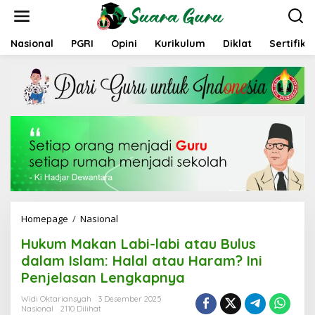
L
e
w
a
Nasional
PGRI
Opini
Kurikulum
Diklat
Sertifika
t
i
k
e
k
o
n
t
e
n
Homepage
/
Nasional
H
u
Hukum Makan Labi-labi atau Bulus
k
u
dalam Islam: Halal atau Haram? Ini
m
Penjelasan Lengkapnya
M
a
Widi Oktariansyah
3 Desember 2025
k
Nasional
2110 Dilihat