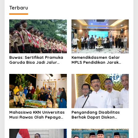
Terbaru
Buwas: Sertifikat Pramuka
Kemendikdasmen Gelar
Garuda Bisa Jadi Jalur
MPLS Pendidikan Jarak
Khusus Masuk TNI, Polri,
Jauh, Bekali Murid Bangun
dan Perguruan Tinggi
Kemandirian Belajar
Mahasiswa KKN Universitas
Penyandang Disabilitas
Musi Rawas Olah Pepaya
Berhak Dapat Diskon
Menjadi Produk Bernilai
Minimal 20 Persen untuk
Jual Tinggi, Dorong UMKM
Biaya Sekolah dan Kuliah
Desa Air Satan