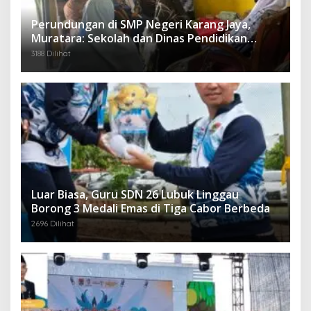
Perundungan di SMP Negeri Karang Jaya,
Muratara: Sekolah dan Dinas Pendidikan
Langsung Ambil Tindakan Tegas
3188 Dilihat
Luar Biasa, Guru SDN 26 Lubuk Linggau
Borong 3 Medali Emas di Tiga Cabor Berbeda
2696 Dilihat