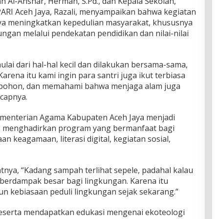
 Al-Anshar, Herman, S.Pd., dan Kepala Sekolah,
IPARI Aceh Jaya, Razali, menyampaikan bahwa kegiatan
aya meningkatkan kepedulian masyarakat, khususnya
ngan melalui pendekatan pendidikan dan nilai-nilai
lai dari hal-hal kecil dan dilakukan bersama-sama,
rena itu kami ingin para santri juga ikut terbiasa
 pohon, dan memahami bahwa menjaga alam juga
ucapnya.
menterian Agama Kabupaten Aceh Jaya menjadi
us menghadirkan program yang bermanfaat bagi
n keagamaan, literasi digital, kegiatan sosial,
ya, “Kadang sampah terlihat sepele, padahal kalau
a berdampak besar bagi lingkungan. Karena itu
 kebiasaan peduli lingkungan sejak sekarang.”
peserta mendapatkan edukasi mengenai ekoteologi