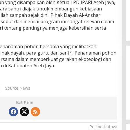
 yang disampaikan oleh Ketua I PD IPARI Aceh Jaya,
 para santri diajak untuk membangun kebiasaan
lah sampah sejak dini. Pihak Dayah Al-Anshar
sebut dan menilai program ini sangat relevan dalam
 tentang pentingnya menjaga kebersihan serta
 penanaman pohon bersama yang melibatkan
pihak dayah, para guru, dan santri. Penanaman pohon
bersama dalam memperkuat gerakan ekoteologi dan
 di Kabupaten Aceh Jaya.
Source News
Himpunan Wanita UNPARI Salurkan
Bantuan bagi Korban Kebakaran
di Jawa Kanan SS
Ikuti Kami
Di PGRI
|
27 Juli 2026
Pos berikutnya