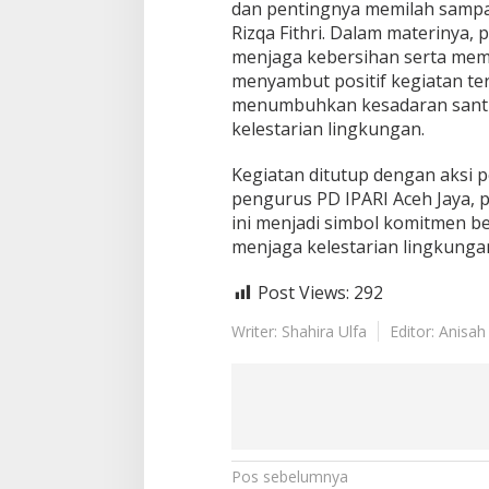
dan pentingnya memilah sampah
Rizqa Fithri. Dalam materinya,
menjaga kebersihan serta memi
menyambut positif kegiatan ter
menumbuhkan kesadaran santri
kelestarian lingkungan.
Kegiatan ditutup dengan aksi
pengurus PD IPARI Aceh Jaya, 
ini menjadi simbol komitmen 
menjaga kelestarian lingkungan
Post Views:
292
Writer: Shahira Ulfa
Editor: Anisah
N
Pos sebelumnya