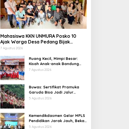
Mahasiswa KKN UNMURA Posko 10
Ajak Warga Desa Pedang Bijak
Bermedia Digital
7 Agustus 2026
Ruang Kecil, Mimpi Besar:
Kisah Anak-anak Bandung
Ujung Menemukan Dunia
7 Agustus 2026
Lewat Literasi
Buwas: Sertifikat Pramuka
Garuda Bisa Jadi Jalur
Khusus Masuk TNI, Polri, dan
5 Agustus 2026
Perguruan Tinggi
Kemendikdasmen Gelar MPLS
Pendidikan Jarak Jauh, Bekali
Murid Bangun Kemandirian
5 Agustus 2026