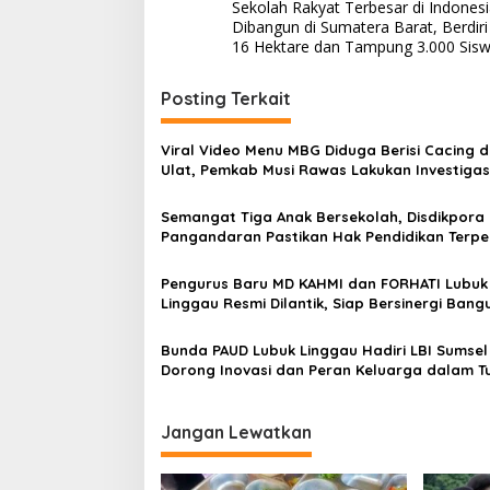
Sekolah Rakyat Terbesar di Indones
a
Dibangun di Sumatera Barat, Berdiri
v
16 Hektare dan Tampung 3.000 Sis
i
Posting Terkait
g
a
Viral Video Menu MBG Diduga Berisi Cacing 
s
Ulat, Pemkab Musi Rawas Lakukan Investigas
i
Semangat Tiga Anak Bersekolah, Disdikpora
p
Pangandaran Pastikan Hak Pendidikan Terpe
o
Pengurus Baru MD KAHMI dan FORHATI Lubuk
s
Linggau Resmi Dilantik, Siap Bersinergi Bang
Daerah
Bunda PAUD Lubuk Linggau Hadiri LBI Sumsel
Dorong Inovasi dan Peran Keluarga dalam 
Kembang Anak
Jangan Lewatkan