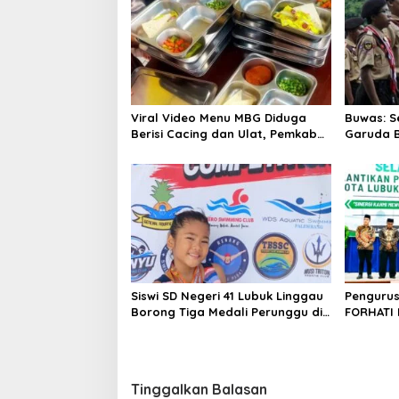
Viral Video Menu MBG Diduga
Buwas: S
Berisi Cacing dan Ulat, Pemkab
Garuda B
Musi Rawas Lakukan Investigasi
Masuk TN
Tinggi
Siswi SD Negeri 41 Lubuk Linggau
Pengurus
Borong Tiga Medali Perunggu di
FORHATI 
Kejuaraan Akuatik Indonesia
Dilantik,
Palembang
Daerah
Tinggalkan Balasan