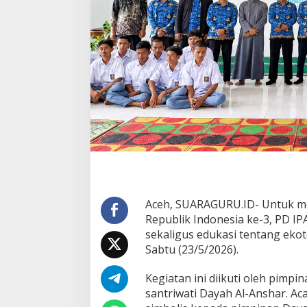
P
o
h
o
n
,
G
a
u
n
g
k
a
n
E
k
o
Aceh, SUARAGURU.ID- Untuk me
t
Republik Indonesia ke-3, PD I
e
sekaligus edukasi tentang eko
o
l
Sabtu (23/5/2026).
o
g
Kegiatan ini diikuti oleh pimpi
i
santriwati Dayah Al-Anshar. A
d