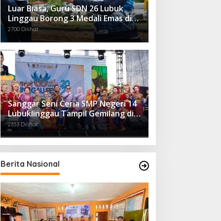
Luar Biasa, Guru SDN 26 Lubuk
Linggau Borong 3 Medali Emas di
Tiga Cabor Berbeda
2700 Dilihat
Sanggar Seni Ceria SMP Negeri 14
Lubuklinggau Tampil Gemilang di
Linggau Fest 2025
2353 Dilihat
Berita Nasional