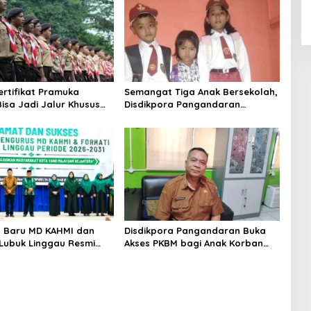
ertifikat Pramuka
Semangat Tiga Anak Bersekolah,
isa Jadi Jalur Khusus
Disdikpora Pangandaran
I, Polri, dan Perguruan
Pastikan Hak Pendidikan
Terpenuhi
 Baru MD KAHMI dan
Disdikpora Pangandaran Buka
Lubuk Linggau Resmi
Akses PKBM bagi Anak Korban
 Siap Bersinergi Bangun
Kekerasan Seksual