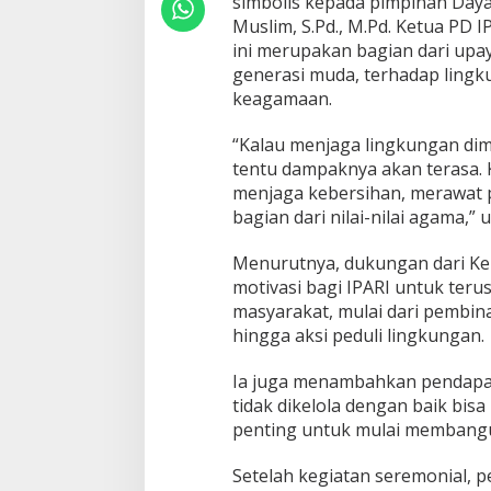
simbolis kepada pimpinan Dayah
i
D
Muslim, S.Pd., M.Pd. Ketua PD 
a
ini merupakan bagian dari up
y
generasi muda, terhadap lingku
a
keagamaan.
h
A
l
“Kalau menjaga lingkungan dimu
-
tentu dampaknya akan terasa. Ka
A
menjaga kebersihan, merawat
n
bagian dari nilai-nilai agama,” 
s
h
a
Menurutnya, dukungan dari Ke
r
motivasi bagi IPARI untuk ter
masyarakat, mulai dari pembinaa
hingga aksi peduli lingkungan.
Ia juga menambahkan pendapatn
tidak dikelola dengan baik bis
penting untuk mulai membangun
Setelah kegiatan seremonial, 