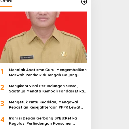
OPINI
1
Menolak Apatisme Guru: Mengembalikan
Marwah Pendidik di Tengah Bayang-
Bayang Kriminalisasi
2
Menyikapi Viral Perundungan Siswa,
Saatnya Menata Kembali Fondasi Etika
di Sekolah Kita
3
Mengetuk Pintu Keadilan, Mengawal
Kepastian Kesejahteraan PPPK Lewat
APBN
4
Ironi si Depan Gerbang SPBU:Ketika
Regulasi Perlindungan Konsumen
Membentur Perut Rakyat Miskin