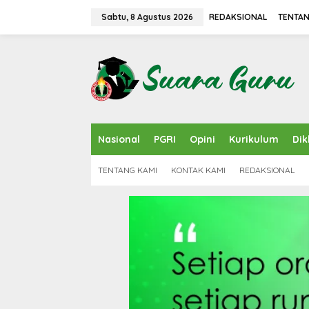
L
e
Sabtu, 8 Agustus 2026
REDAKSIONAL
TENTAN
w
a
t
i
k
e
k
o
n
Nasional
PGRI
Opini
Kurikulum
Dik
t
e
n
TENTANG KAMI
KONTAK KAMI
REDAKSIONAL