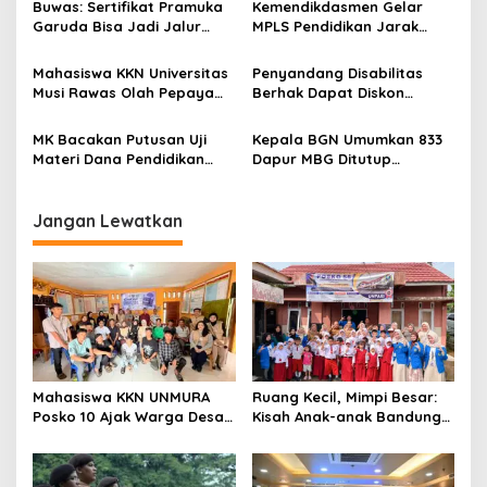
s
Buwas: Sertifikat Pramuka
Kemendikdasmen Gelar
Garuda Bisa Jadi Jalur
MPLS Pendidikan Jarak
Khusus Masuk TNI, Polri,
Jauh, Bekali Murid Bangun
dan Perguruan Tinggi
Kemandirian Belajar
Mahasiswa KKN Universitas
Penyandang Disabilitas
Musi Rawas Olah Pepaya
Berhak Dapat Diskon
Menjadi Produk Bernilai
Minimal 20 Persen untuk
Jual Tinggi, Dorong UMKM
Biaya Sekolah dan Kuliah
MK Bacakan Putusan Uji
Kepala BGN Umumkan 833
Desa Air Satan
Materi Dana Pendidikan
Dapur MBG Ditutup
untuk MBG,
Permanen, Langgar Aturan
Kemendikdasmen Tunggu
Operasional
Implikasi Putusan
Jangan Lewatkan
Mahasiswa KKN UNMURA
Ruang Kecil, Mimpi Besar:
Posko 10 Ajak Warga Desa
Kisah Anak-anak Bandung
Pedang Bijak Bermedia
Ujung Menemukan Dunia
Digital
Lewat Literasi