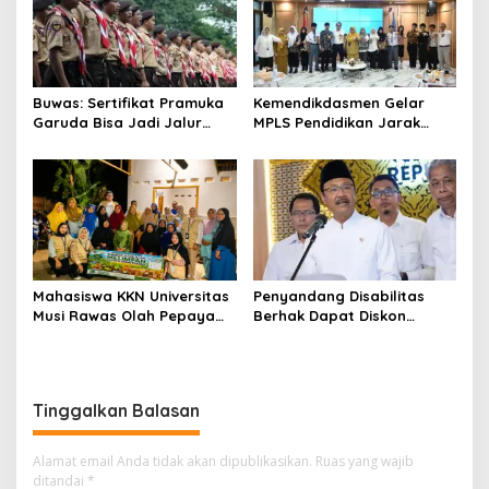
Buwas: Sertifikat Pramuka
Kemendikdasmen Gelar
Garuda Bisa Jadi Jalur
MPLS Pendidikan Jarak
Khusus Masuk TNI, Polri,
Jauh, Bekali Murid Bangun
dan Perguruan Tinggi
Kemandirian Belajar
Mahasiswa KKN Universitas
Penyandang Disabilitas
Musi Rawas Olah Pepaya
Berhak Dapat Diskon
Menjadi Produk Bernilai
Minimal 20 Persen untuk
Jual Tinggi, Dorong UMKM
Biaya Sekolah dan Kuliah
Desa Air Satan
Tinggalkan Balasan
Alamat email Anda tidak akan dipublikasikan.
Ruas yang wajib
ditandai
*