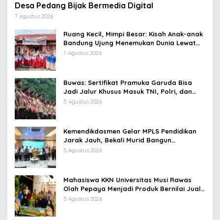
Desa Pedang Bijak Bermedia Digital
7 Agustus 2026
Ruang Kecil, Mimpi Besar: Kisah Anak-anak
Bandung Ujung Menemukan Dunia Lewat
Literasi
7 Agustus 2026
Buwas: Sertifikat Pramuka Garuda Bisa
Jadi Jalur Khusus Masuk TNI, Polri, dan
Perguruan Tinggi
5 Agustus 2026
Kemendikdasmen Gelar MPLS Pendidikan
Jarak Jauh, Bekali Murid Bangun
Kemandirian Belajar
5 Agustus 2026
Mahasiswa KKN Universitas Musi Rawas
Olah Pepaya Menjadi Produk Bernilai Jual
Tinggi, Dorong UMKM Desa Air Satan
5 Agustus 2026