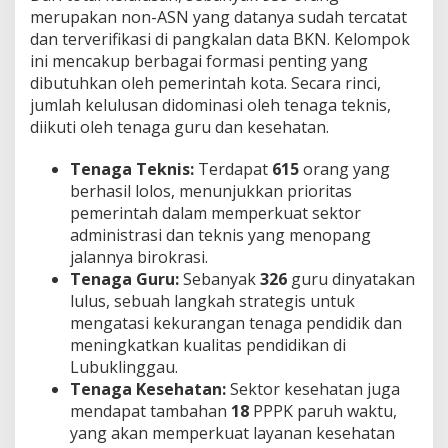
W
merupakan non-ASN yang datanya sudah tercatat
a
dan terverifikasi di pangkalan data BKN. Kelompok
k
ini mencakup berbagai formasi penting yang
t
dibutuhkan oleh pemerintah kota. Secara rinci,
u
jumlah kelulusan didominasi oleh tenaga teknis,
diikuti oleh tenaga guru dan kesehatan.
Tenaga Teknis:
Terdapat
615
orang yang
berhasil lolos, menunjukkan prioritas
pemerintah dalam memperkuat sektor
administrasi dan teknis yang menopang
jalannya birokrasi.
Tenaga Guru:
Sebanyak
326
guru dinyatakan
lulus, sebuah langkah strategis untuk
mengatasi kekurangan tenaga pendidik dan
meningkatkan kualitas pendidikan di
Lubuklinggau.
Tenaga Kesehatan:
Sektor kesehatan juga
mendapat tambahan
18
PPPK paruh waktu,
yang akan memperkuat layanan kesehatan