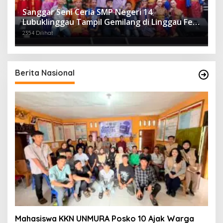
Sanggar Seni Ceria SMP Negeri 14
Lubuklinggau Tampil Gemilang di Linggau Fest
2025
2354 Dilihat
Berita Nasional
Mahasiswa KKN UNMURA Posko 10 Ajak Warga