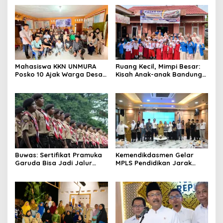
Mahasiswa KKN UNMURA
Ruang Kecil, Mimpi Besar:
Posko 10 Ajak Warga Desa
Kisah Anak-anak Bandung
Pedang Bijak Bermedia
Ujung Menemukan Dunia
Digital
Lewat Literasi
Buwas: Sertifikat Pramuka
Kemendikdasmen Gelar
Garuda Bisa Jadi Jalur
MPLS Pendidikan Jarak
Khusus Masuk TNI, Polri,
Jauh, Bekali Murid Bangun
dan Perguruan Tinggi
Kemandirian Belajar