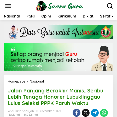
L
e
w
a
Nasional
PGRI
Opini
Kurikulum
Diklat
Sertifika
t
i
k
e
k
o
n
t
e
n
Homepage
/
Nasional
J
a
Jalan Panjang Berakhir Manis, Seribu
l
a
Lebih Tenaga Honorer Lubuklinggau
n
Lulus Seleksi PPPK Paruh Waktu
P
a
Widi Oktariansyah
8 September 2025
n
Nasional
1660 Dilihat