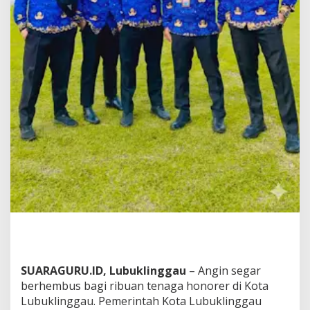
e
b
i
h
T
e
n
a
g
a
H
o
n
o
r
e
r
L
u
b
u
k
SUARAGURU.ID, Lubuklinggau
– Angin segar
l
berhembus bagi ribuan tenaga honorer di Kota
i
Lubuklinggau. Pemerintah Kota Lubuklinggau
n