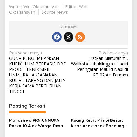
Writer: Widi Oktariansyah
Editor: Widi
Oktariansyah
Source News
Ikuti Kami
N
Pos sebelumnya
Pos berikutnya
GUNA PENGEMBANGAN
Eratkan Silaturahmi,
a
KURIKULUM BERBASIS OBE
Walikota Lubuklinggau Hadiri
v
PRODI TEKNIK SIPIL
Peringatan Maulid Nabi di
UNMURA LAKSANAKAN
RT 02 Air Temam
i
KULIAH LAPANG DAN JALIN
KERJA SAMA PERGURUAN
g
TINGGI
a
s
Posting Terkait
i
p
Mahasiswa KKN UNMURA
Ruang Kecil, Mimpi Besar:
Posko 10 Ajak Warga Desa
Kisah Anak-anak Bandung
o
Pedang Bijak Bermedia
Ujung Menemukan Dunia
Digital
Lewat Literasi