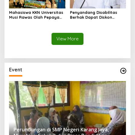
Mahasiswa KKN Universitas
Penyandang Disabilitas
Musi Rawas Olah Pepaya
Berhak Dapat Diskon
Menjadi Produk Bernilai
Minimal 20 Persen untuk
Jual Tinggi, Dorong UMKM
Biaya Sekolah dan Kuliah
Desa Air Satan
View More
Event
Perundungan di SMP Negeri Karang Jaya,