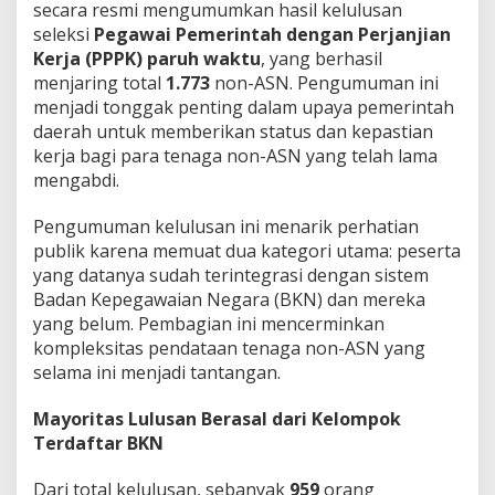
secara resmi mengumumkan hasil kelulusan
g
seleksi
Pegawai Pemerintah dengan Perjanjian
g
a
Kerja (PPPK) paruh waktu
, yang berhasil
u
menjaring total
1.773
non-ASN. Pengumuman ini
L
menjadi tonggak penting dalam upaya pemerintah
u
daerah untuk memberikan status dan kepastian
l
u
kerja bagi para tenaga non-ASN yang telah lama
s
mengabdi.
S
e
Pengumuman kelulusan ini menarik perhatian
l
publik karena memuat dua kategori utama: peserta
e
k
yang datanya sudah terintegrasi dengan sistem
s
Badan Kepegawaian Negara (BKN) dan mereka
i
yang belum. Pembagian ini mencerminkan
P
kompleksitas pendataan tenaga non-ASN yang
P
selama ini menjadi tantangan.
P
K
P
Mayoritas Lulusan Berasal dari Kelompok
a
Terdaftar BKN
r
u
Dari total kelulusan, sebanyak
959
orang
h