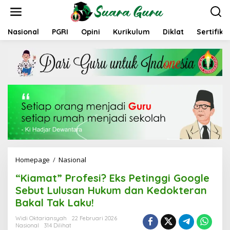
L
e
w
a
Nasional
PGRI
Opini
Kurikulum
Diklat
Sertifika
t
i
k
e
k
o
n
t
e
n
Homepage
/
Nasional
"
K
“Kiamat” Profesi? Eks Petinggi Google
i
a
Sebut Lulusan Hukum dan Kedokteran
m
Bakal Tak Laku!
a
t
Widi Oktariansyah
22 Februari 2026
"
Nasional
314 Dilihat