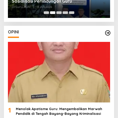
Sosialisasi Perlindungan Guru
L
J
Di Guru, PGRI
|
13 Juli 2026
Di
O
OPINI
1
Menolak Apatisme Guru: Mengembalikan Marwah
Pendidik di Tengah Bayang-Bayang Kriminalisasi