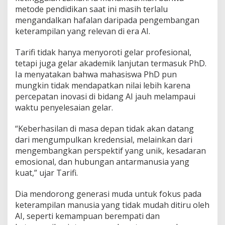
t
metode pendidikan saat ini masih terlalu
e
mengandalkan hafalan daripada pengembangan
r
keterampilan yang relevan di era AI.
a
n
B
Tarifi tidak hanya menyoroti gelar profesional,
a
tetapi juga gelar akademik lanjutan termasuk PhD.
k
Ia menyatakan bahwa mahasiswa PhD pun
a
mungkin tidak mendapatkan nilai lebih karena
l
percepatan inovasi di bidang AI jauh melampaui
T
a
waktu penyelesaian gelar.
k
L
“Keberhasilan di masa depan tidak akan datang
a
dari mengumpulkan kredensial, melainkan dari
k
mengembangkan perspektif yang unik, kesadaran
u
!
emosional, dan hubungan antarmanusia yang
kuat,” ujar Tarifi.
Dia mendorong generasi muda untuk fokus pada
keterampilan manusia yang tidak mudah ditiru oleh
AI, seperti kemampuan berempati dan