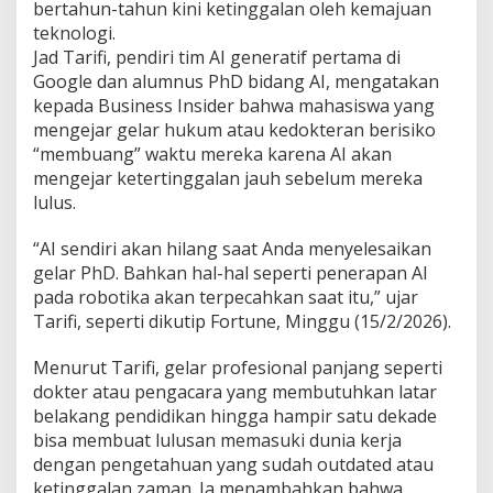
bertahun-tahun kini ketinggalan oleh kemajuan
S
e
teknologi.
b
Jad Tarifi, pendiri tim AI generatif pertama di
u
Google dan alumnus PhD bidang AI, mengatakan
t
kepada Business Insider bahwa mahasiswa yang
L
mengejar gelar hukum atau kedokteran berisiko
u
l
“membuang” waktu mereka karena AI akan
u
mengejar ketertinggalan jauh sebelum mereka
s
lulus.
a
n
“AI sendiri akan hilang saat Anda menyelesaikan
H
u
gelar PhD. Bahkan hal-hal seperti penerapan AI
k
pada robotika akan terpecahkan saat itu,” ujar
u
Tarifi, seperti dikutip Fortune, Minggu (15/2/2026).
m
d
Menurut Tarifi, gelar profesional panjang seperti
a
n
dokter atau pengacara yang membutuhkan latar
K
belakang pendidikan hingga hampir satu dekade
e
bisa membuat lulusan memasuki dunia kerja
d
dengan pengetahuan yang sudah outdated atau
o
k
ketinggalan zaman. Ia menambahkan bahwa