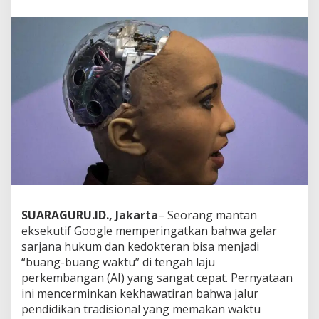
P
r
o
f
e
s
i
?
E
k
s
P
e
t
i
n
g
SUARAGURU.ID., Jakarta
– Seorang mantan
g
eksekutif Google memperingatkan bahwa gelar
i
sarjana hukum dan kedokteran bisa menjadi
G
“buang-buang waktu” di tengah laju
o
o
perkembangan (AI) yang sangat cepat. Pernyataan
g
ini mencerminkan kekhawatiran bahwa jalur
l
pendidikan tradisional yang memakan waktu
e