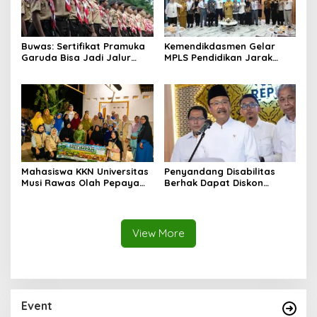
Buwas: Sertifikat Pramuka
Kemendikdasmen Gelar
Garuda Bisa Jadi Jalur
MPLS Pendidikan Jarak
Khusus Masuk TNI, Polri,
Jauh, Bekali Murid Bangun
dan Perguruan Tinggi
Kemandirian Belajar
Mahasiswa KKN Universitas
Penyandang Disabilitas
Musi Rawas Olah Pepaya
Berhak Dapat Diskon
Menjadi Produk Bernilai
Minimal 20 Persen untuk
Jual Tinggi, Dorong UMKM
Biaya Sekolah dan Kuliah
Desa Air Satan
View More
Event