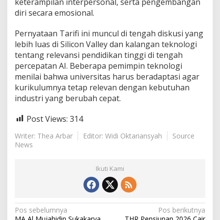
keterampilan interpersonal, serta pengembangan
diri secara emosional.
Pernyataan Tarifi ini muncul di tengah diskusi yang
lebih luas di Silicon Valley dan kalangan teknologi
tentang relevansi pendidikan tinggi di tengah
percepatan AI. Beberapa pemimpin teknologi
menilai bahwa universitas harus beradaptasi agar
kurikulumnya tetap relevan dengan kebutuhan
industri yang berubah cepat.
Post Views:
314
Writer: Thea Arbar
Editor: Widi Oktariansyah
Source
News
Ikuti Kami
N
Pos sebelumnya
Pos berikutnya
MA Al Mujahidin Sukakarya
THR Pensiunan 2026 Cair