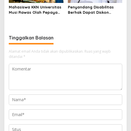
Mahasiswa KKN Universitas
Penyandang Disabilitas
Musi Rawas Olah Pepaya
Berhak Dapat Diskon
Menjadi Produk Bernilai
Minimal 20 Persen untuk
Jual Tinggi, Dorong UMKM
Biaya Sekolah dan Kuliah
Desa Air Satan
Tinggalkan Balasan
Alamat email Anda tidak akan dipublikasikan.
Ruas yang wajib
ditandai
*