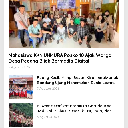
Mahasiswa KKN UNMURA Posko 10 Ajak Warga
Desa Pedang Bijak Bermedia Digital
7 Agustus 2026
Ruang Kecil, Mimpi Besar: Kisah Anak-anak
Bandung Ujung Menemukan Dunia Lewat
Literasi
7 Agustus 2026
Buwas: Sertifikat Pramuka Garuda Bisa
Jadi Jalur Khusus Masuk TNI, Polri, dan
Perguruan Tinggi
5 Agustus 2026