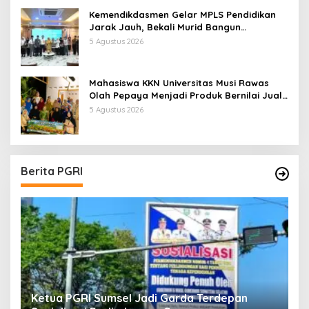
Kemendikdasmen Gelar MPLS Pendidikan
Jarak Jauh, Bekali Murid Bangun
Kemandirian Belajar
5 Agustus 2026
Mahasiswa KKN Universitas Musi Rawas
Olah Pepaya Menjadi Produk Bernilai Jual
Tinggi, Dorong UMKM Desa Air Satan
5 Agustus 2026
Berita PGRI
Ketua PGRI Sumsel Jadi Garda Terdepan
G