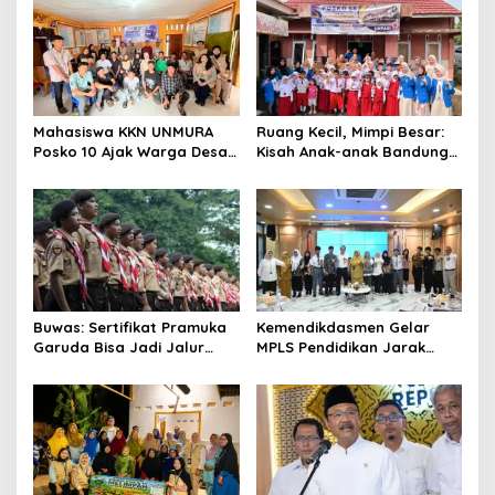
Mahasiswa KKN UNMURA
Ruang Kecil, Mimpi Besar:
Posko 10 Ajak Warga Desa
Kisah Anak-anak Bandung
Pedang Bijak Bermedia
Ujung Menemukan Dunia
Digital
Lewat Literasi
Buwas: Sertifikat Pramuka
Kemendikdasmen Gelar
Garuda Bisa Jadi Jalur
MPLS Pendidikan Jarak
Khusus Masuk TNI, Polri,
Jauh, Bekali Murid Bangun
dan Perguruan Tinggi
Kemandirian Belajar