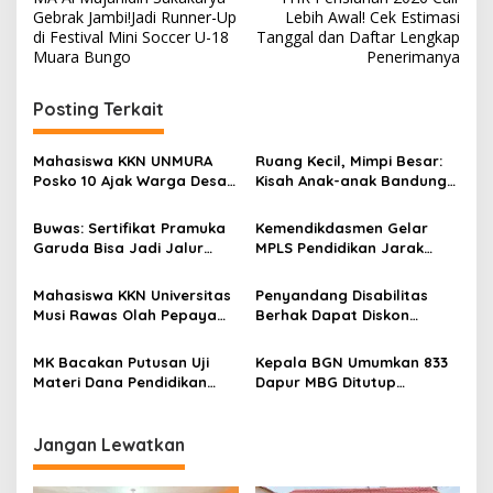
a
Gebrak Jambi!Jadi Runner-Up
Lebih Awal! Cek Estimasi
v
di Festival Mini Soccer U-18
Tanggal dan Daftar Lengkap
Muara Bungo
Penerimanya
i
g
Posting Terkait
a
s
Mahasiswa KKN UNMURA
Ruang Kecil, Mimpi Besar:
Posko 10 Ajak Warga Desa
Kisah Anak-anak Bandung
i
Pedang Bijak Bermedia
Ujung Menemukan Dunia
p
Digital
Lewat Literasi
Buwas: Sertifikat Pramuka
Kemendikdasmen Gelar
Garuda Bisa Jadi Jalur
MPLS Pendidikan Jarak
o
Khusus Masuk TNI, Polri,
Jauh, Bekali Murid Bangun
s
dan Perguruan Tinggi
Kemandirian Belajar
Mahasiswa KKN Universitas
Penyandang Disabilitas
Musi Rawas Olah Pepaya
Berhak Dapat Diskon
Menjadi Produk Bernilai
Minimal 20 Persen untuk
Jual Tinggi, Dorong UMKM
Biaya Sekolah dan Kuliah
MK Bacakan Putusan Uji
Kepala BGN Umumkan 833
Desa Air Satan
Materi Dana Pendidikan
Dapur MBG Ditutup
untuk MBG,
Permanen, Langgar Aturan
Kemendikdasmen Tunggu
Operasional
Implikasi Putusan
Jangan Lewatkan