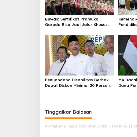
Buwas: Sertifikat Pramuka
Kemendi
Garuda Bisa Jadi Jalur Khusus
Pendidik
Masuk TNI, Polri, dan Perguruan
Murid Ba
Tinggi
Belajar
Penyandang Disabilitas Berhak
MK Bacak
Dapat Diskon Minimal 20 Persen
Dana Pen
untuk Biaya Sekolah dan Kuliah
Kemendi
Implikas
Tinggalkan Balasan
Alamat email Anda tidak akan dipublikasikan.
Ruas ya