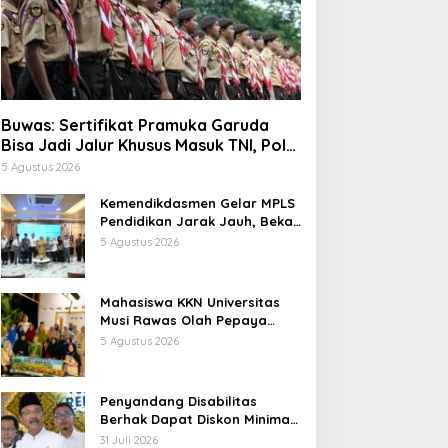
Buwas: Sertifikat Pramuka Garuda
Bisa Jadi Jalur Khusus Masuk TNI, Polri,
dan Perguruan Tinggi
5 Agustus 2026
Kemendikdasmen Gelar MPLS
Pendidikan Jarak Jauh, Bekali
Murid Bangun Kemandirian
5 Agustus 2026
Belajar
Mahasiswa KKN Universitas
Musi Rawas Olah Pepaya
Menjadi Produk Bernilai Jual
5 Agustus 2026
Tinggi, Dorong UMKM Desa Air
Satan
Penyandang Disabilitas
Berhak Dapat Diskon Minimal
20 Persen untuk Biaya
31 Juli 2026