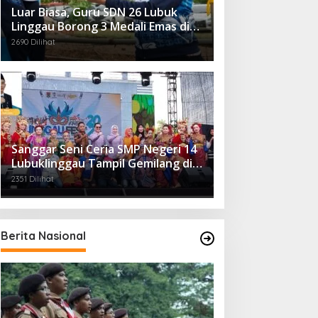
Luar Biasa, Guru SDN 26 Lubuk
Linggau Borong 3 Medali Emas di
Tiga Cabor Berbeda
2690 Dilihat
Sanggar Seni Ceria SMP Negeri 14
Lubuklinggau Tampil Gemilang di
Linggau Fest 2025
2351 Dilihat
Berita Nasional