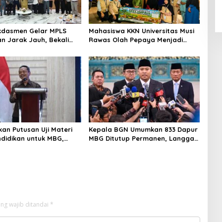
kdasmen Gelar MPLS
Mahasiswa KKN Universitas Musi
an Jarak Jauh, Bekali
Rawas Olah Pepaya Menjadi
ngun Kemandirian
Produk Bernilai Jual Tinggi,
Dorong UMKM Desa Air Satan
an Putusan Uji Materi
Kepala BGN Umumkan 833 Dapur
didikan untuk MBG,
MBG Ditutup Permanen, Langgar
kdasmen Tunggu
Aturan Operasional
i Putusan
ng wajib ditandai
*