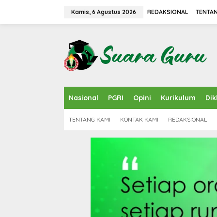
L
e
Kamis, 6 Agustus 2026
REDAKSIONAL
TENTAN
w
a
t
i
k
e
k
o
n
Nasional
PGRI
Opini
Kurikulum
Dik
t
e
n
TENTANG KAMI
KONTAK KAMI
REDAKSIONAL