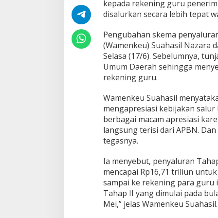
a
kepada rekening guru penerima
r
disalurkan secara lebih tepat w
i
A
Pengubahan skema penyaluran 
P
(Wamenkeu) Suahasil Nazara da
B
N
Selasa (17/6). Sebelumnya, tu
Umum Daerah sehingga menyeb
rekening guru.
Wamenkeu Suahasil menyatakan
mengapresiasi kebijakan salur
berbagai macam apresiasi kare
langsung terisi dari APBN. Dan 
tegasnya.
Ia menyebut, penyaluran Taha
mencapai Rp16,71 triliun untuk 
sampai ke rekening para guru 
Tahap II yang dimulai pada bula
Mei,” jelas Wamenkeu Suahasil.