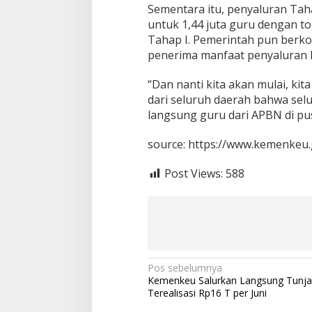
Sementara itu, penyaluran Taha
untuk 1,44 juta guru dengan tot
Tahap I. Pemerintah pun ber
penerima manfaat penyaluran 
“Dan nanti kita akan mulai, kit
dari seluruh daerah bahwa se
langsung guru dari APBN di pus
source: https://www.kemenkeu.
Post Views:
588
N
Pos sebelumnya
Kemenkeu Salurkan Langsung Tunja
a
Terealisasi Rp16 T per Juni
v