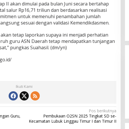
p II akan dimulai pada bulan Juni secara bertahap
al salur Rp16,71 triliun dan berdasarkan realisasi
komitmen untuk memenuhi penambahan jumlah
langsung sesuai dengan validasi Kemendikdasmen.
a akan tetap laporkan supaya ini menjadi perhatian
luruh guru ASN Daerah tetap mendapatkan tunjangan
at,” pungkas Suahasil. (dm/yn)
go.id/
Ikuti Kami
Himpunan Wanita UNPARI Salurkan
Bantuan bagi Korban Kebakaran
di Jawa Kanan SS
Di PGRI
|
27 Juli 2026
Pos berikutnya
ngan Guru,
Pembukaan O2SN 2025 Tingkat SD se-
Kecamatan Lubuk Linggau Timur I dan Timur II