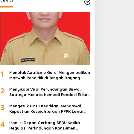
OPINI
1
Menolak Apatisme Guru: Mengembalikan
Marwah Pendidik di Tengah Bayang-
Bayang Kriminalisasi
2
Menyikapi Viral Perundungan Siswa,
Saatnya Menata Kembali Fondasi Etika
di Sekolah Kita
3
Mengetuk Pintu Keadilan, Mengawal
Kepastian Kesejahteraan PPPK Lewat
APBN
4
Ironi si Depan Gerbang SPBU:Ketika
Regulasi Perlindungan Konsumen
Membentur Perut Rakyat Miskin