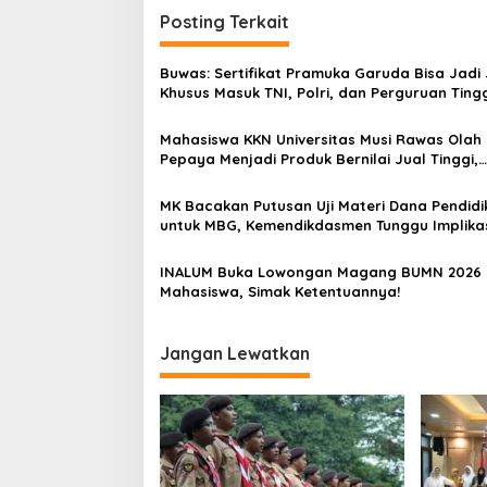
i
Posting Terkait
g
Buwas: Sertifikat Pramuka Garuda Bisa Jadi 
a
Khusus Masuk TNI, Polri, dan Perguruan Ting
s
Mahasiswa KKN Universitas Musi Rawas Olah
i
Pepaya Menjadi Produk Bernilai Jual Tinggi,
p
Dorong UMKM Desa Air Satan
o
MK Bacakan Putusan Uji Materi Dana Pendidi
untuk MBG, Kemendikdasmen Tunggu Implika
s
Putusan
INALUM Buka Lowongan Magang BUMN 2026 
Mahasiswa, Simak Ketentuannya!
Jangan Lewatkan