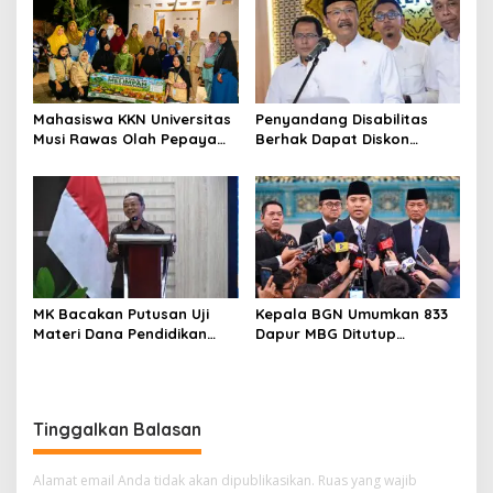
Mahasiswa KKN Universitas
Penyandang Disabilitas
Musi Rawas Olah Pepaya
Berhak Dapat Diskon
Menjadi Produk Bernilai
Minimal 20 Persen untuk
Jual Tinggi, Dorong UMKM
Biaya Sekolah dan Kuliah
Desa Air Satan
MK Bacakan Putusan Uji
Kepala BGN Umumkan 833
Materi Dana Pendidikan
Dapur MBG Ditutup
untuk MBG,
Permanen, Langgar Aturan
Kemendikdasmen Tunggu
Operasional
Implikasi Putusan
Tinggalkan Balasan
Alamat email Anda tidak akan dipublikasikan.
Ruas yang wajib