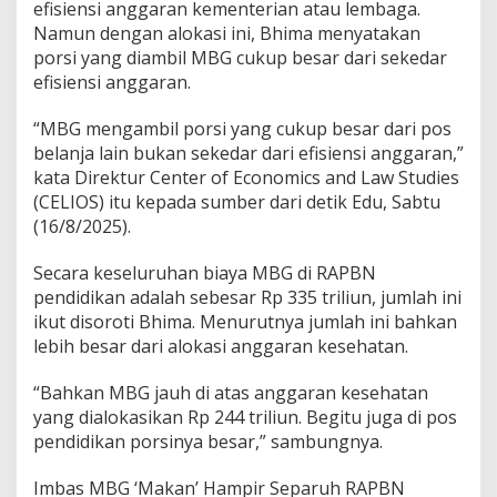
efisiensi anggaran kementerian atau lembaga.
a
m
Namun dengan alokasi ini, Bhima menyatakan
p
porsi yang diambil MBG cukup besar dari sekedar
i
efisiensi anggaran.
r
S
“MBG mengambil porsi yang cukup besar dari pos
e
p
belanja lain bukan sekedar dari efisiensi anggaran,”
a
kata Direktur Center of Economics and Law Studies
r
(CELIOS) itu kepada sumber dari detik Edu, Sabtu
u
(16/8/2025).
h
A
n
Secara keseluruhan biaya MBG di RAPBN
g
pendidikan adalah sebesar Rp 335 triliun, jumlah ini
g
ikut disoroti Bhima. Menurutnya jumlah ini bahkan
a
lebih besar dari alokasi anggaran kesehatan.
r
a
n
“Bahkan MBG jauh di atas anggaran kesehatan
P
yang dialokasikan Rp 244 triliun. Begitu juga di pos
e
pendidikan porsinya besar,” sambungnya.
n
d
Imbas MBG ‘Makan’ Hampir Separuh RAPBN
i