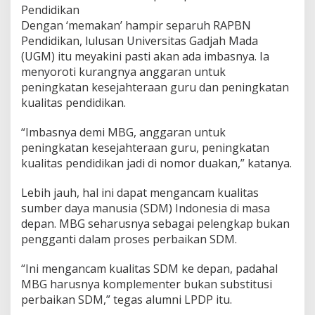
d
Pendidikan
i
Dengan ‘memakan’ hampir separuh RAPBN
k
Pendidikan, lulusan Universitas Gadjah Mada
a
(UGM) itu meyakini pasti akan ada imbasnya. Ia
n
menyoroti kurangnya anggaran untuk
,
P
peningkatan kesejahteraan guru dan peningkatan
e
kualitas pendidikan.
n
g
“Imbasnya demi MBG, anggaran untuk
a
peningkatan kesejahteraan guru, peningkatan
m
a
kualitas pendidikan jadi di nomor duakan,” katanya.
t
:
Lebih jauh, hal ini dapat mengancam kualitas
P
sumber daya manusia (SDM) Indonesia di masa
e
depan. MBG seharusnya sebagai pelengkap bukan
n
d
pengganti dalam proses perbaikan SDM.
i
d
“Ini mengancam kualitas SDM ke depan, padahal
i
MBG harusnya komplementer bukan substitusi
k
perbaikan SDM,” tegas alumni LPDP itu.
a
n