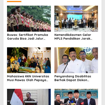
Buwas: Sertifikat Pramuka
Kemendikdasmen Gelar
Garuda Bisa Jadi Jalur
MPLS Pendidikan Jarak
Khusus Masuk TNI, Polri,
Jauh, Bekali Murid Bangun
dan Perguruan Tinggi
Kemandirian Belajar
Mahasiswa KKN Universitas
Penyandang Disabilitas
Musi Rawas Olah Pepaya
Berhak Dapat Diskon
Menjadi Produk Bernilai
Minimal 20 Persen untuk
Jual Tinggi, Dorong UMKM
Biaya Sekolah dan Kuliah
Desa Air Satan