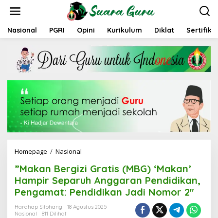
L
e
w
a
Nasional
PGRI
Opini
Kurikulum
Diklat
Sertifika
t
i
k
e
k
o
n
t
e
n
Homepage
/
Nasional
'
'
”Makan Bergizi Gratis (MBG) ‘Makan’
M
a
Hampir Separuh Anggaran Pendidikan,
k
Pengamat: Pendidikan Jadi Nomor 2″
a
n
Harahap Sitohang
18 Agustus 2025
B
Nasional
811 Dilihat