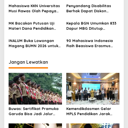
o
dan Perguruan Tinggi
Kemandirian Belajar
Mahasiswa KKN Universitas
Penyandang Disabilitas
s
Musi Rawas Olah Pepaya
Berhak Dapat Diskon
Menjadi Produk Bernilai
Minimal 20 Persen untuk
Jual Tinggi, Dorong UMKM
Biaya Sekolah dan Kuliah
MK Bacakan Putusan Uji
Kepala BGN Umumkan 833
Desa Air Satan
Materi Dana Pendidikan
Dapur MBG Ditutup
untuk MBG,
Permanen, Langgar Aturan
Kemendikdasmen Tunggu
Operasional
INALUM Buka Lowongan
90 Mahasiswa Indonesia
Implikasi Putusan
Magang BUMN 2026 untuk
Raih Beasiswa Erasmus
Mahasiswa, Simak
Mundus, Siap Tempuh Studi
Ketentuannya!
S2 Gratis di Eropa
Jangan Lewatkan
Buwas: Sertifikat Pramuka
Kemendikdasmen Gelar
Garuda Bisa Jadi Jalur
MPLS Pendidikan Jarak
Khusus Masuk TNI, Polri,
Jauh, Bekali Murid Bangun
dan Perguruan Tinggi
Kemandirian Belajar