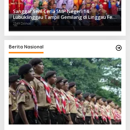
Sanggar Seni Ceria SMP Negeri 14
Lubuklinggau Tampil Gemilang di Linggau Fest
2025
2349 Dilihat
Berita Nasional