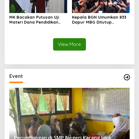
MK Bacakan Putusan Uji
Kepala BGN Umumkan 833
Materi Dana Pendidikan
Dapur MBG Ditutup
untuk MBG,
Permanen, Langgar Aturan
Kemendikdasmen Tunggu
Operasional
Implikasi Putusan
View More
Event
Perundungan di SMP Negeri Karang Jaya,