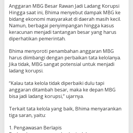
J
Anggaran MBG Besar Rawan Jadi Ladang Korupsi
a
Hingga saat ini, Bhima menyebut dampak MBG ke
d
bidang ekonomi masyarakat di daerah masih kecil.
i
Namun, berbagai penyimpangan hingga kasus
N
o
keracunan menjadi tantangan besar yang harus
m
diperhatikan pemerintah.
o
r
Bhima menyoroti penambahan anggaran MBG
2
harus diimbangi dengan perbaikan tata kelolanya.
"
Jika tidak, MBG sangat potensial untuk menjadi
ladang korupsi.
“Kalau tata kelola tidak diperbaiki dulu tapi
anggaran ditambah besar, maka ke depan MBG
bisa jadi ladang korupsi,” ujarnya.
Terkait tata kelola yang baik, Bhima menyarankan
tiga saran, yaitu:
1. Pengawasan Berlapis