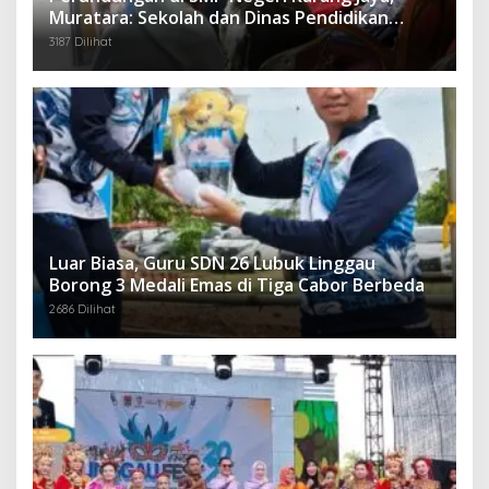
Muratara: Sekolah dan Dinas Pendidikan
Langsung Ambil Tindakan Tegas
3187 Dilihat
Luar Biasa, Guru SDN 26 Lubuk Linggau
Borong 3 Medali Emas di Tiga Cabor Berbeda
2686 Dilihat