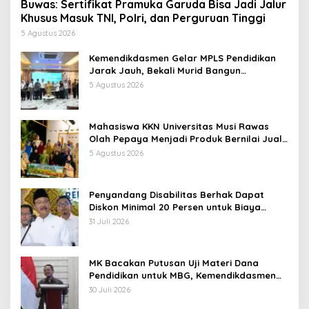
Buwas: Sertifikat Pramuka Garuda Bisa Jadi Jalur
Khusus Masuk TNI, Polri, dan Perguruan Tinggi
5 Agustus 2026
Kemendikdasmen Gelar MPLS Pendidikan
Jarak Jauh, Bekali Murid Bangun
Kemandirian Belajar
5 Agustus 2026
Mahasiswa KKN Universitas Musi Rawas
Olah Pepaya Menjadi Produk Bernilai Jual
Tinggi, Dorong UMKM Desa Air Satan
5 Agustus 2026
Penyandang Disabilitas Berhak Dapat
Diskon Minimal 20 Persen untuk Biaya
Sekolah dan Kuliah
31 Juli 2026
MK Bacakan Putusan Uji Materi Dana
Pendidikan untuk MBG, Kemendikdasmen
Tunggu Implikasi Putusan
30 Juli 2026