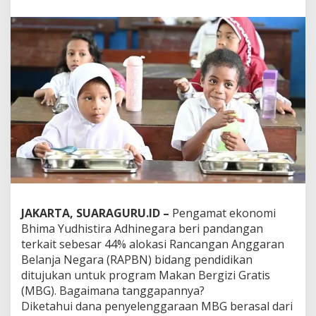
e
r
g
i
z
i
G
r
a
t
i
s
(
M
B
G
)
JAKARTA, SUARAGURU.ID –
Pengamat ekonomi
'
Bhima Yudhistira Adhinegara beri pandangan
M
terkait sebesar 44% alokasi Rancangan Anggaran
a
Belanja Negara (RAPBN) bidang pendidikan
k
a
ditujukan untuk program Makan Bergizi Gratis
n
(MBG). Bagaimana tanggapannya?
'
Diketahui dana penyelenggaraan MBG berasal dari
H