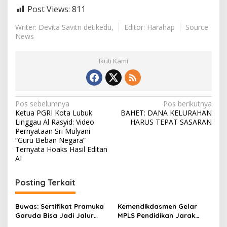
Post Views:
811
Writer: Devita Savitri detikedu,
Editor: Harahap
Source
News
Ikuti Kami
N
Pos sebelumnya
Pos berikutnya
Ketua PGRI Kota Lubuk
BAHET: DANA KELURAHAN
a
Linggau Al Rasyid: Video
HARUS TEPAT SASARAN
v
Pernyataan Sri Mulyani
“Guru Beban Negara”
i
Ternyata Hoaks Hasil Editan
AI
g
a
Posting Terkait
s
i
Buwas: Sertifikat Pramuka
Kemendikdasmen Gelar
p
Garuda Bisa Jadi Jalur
MPLS Pendidikan Jarak
Khusus Masuk TNI, Polri,
Jauh, Bekali Murid Bangun