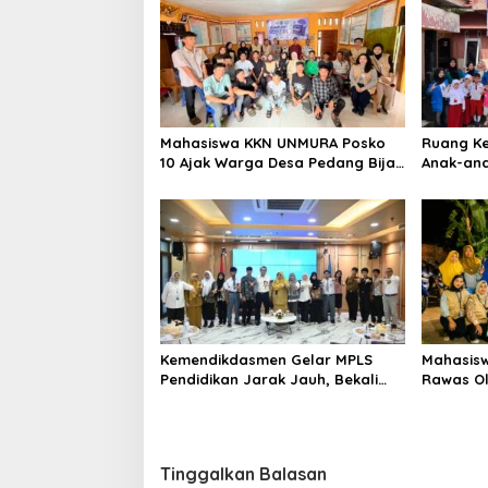
Mahasiswa KKN UNMURA Posko
Ruang Kec
10 Ajak Warga Desa Pedang Bijak
Anak-an
Bermedia Digital
Menemuka
Kemendikdasmen Gelar MPLS
Mahasisw
Pendidikan Jarak Jauh, Bekali
Rawas Ol
Murid Bangun Kemandirian
Produk Be
Belajar
Dorong U
Tinggalkan Balasan