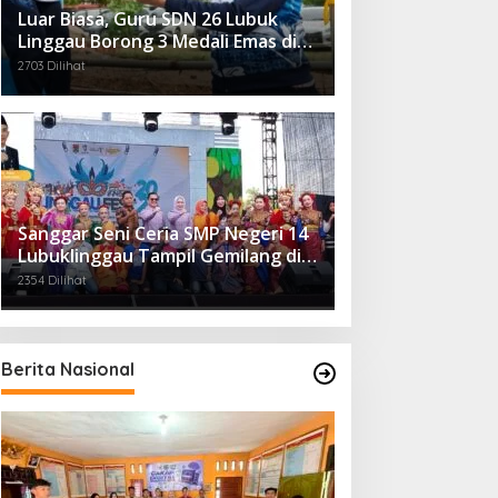
Luar Biasa, Guru SDN 26 Lubuk
Linggau Borong 3 Medali Emas di
Tiga Cabor Berbeda
2703 Dilihat
Sanggar Seni Ceria SMP Negeri 14
Lubuklinggau Tampil Gemilang di
Linggau Fest 2025
2354 Dilihat
Berita Nasional