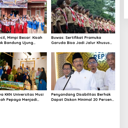
il, Mimpi Besar: Kisah
Buwas: Sertifikat Pramuka
ak Bandung Ujung
Garuda Bisa Jadi Jalur Khusus
n Dunia Lewat Literasi
Masuk TNI, Polri, dan Perguruan
Tinggi
a KKN Universitas Musi
Penyandang Disabilitas Berhak
ah Pepaya Menjadi
Dapat Diskon Minimal 20 Persen
rnilai Jual Tinggi,
untuk Biaya Sekolah dan Kuliah
MKM Desa Air Satan