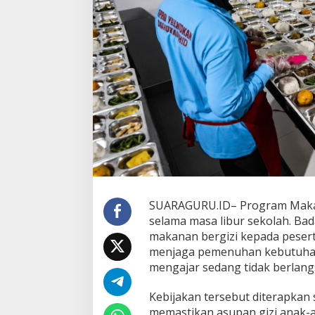
S
a
a
t
L
i
b
u
r
S
e
k
o
l
a
h
,
SUARAGURU.ID– Program Makan B
B
selama masa libur sekolah. Ba
G
makanan bergizi kepada pesert
N
menjaga pemenuhan kebutuhan 
S
mengajar sedang tidak berlang
i
a
p
Kebijakan tersebut diterapka
k
memastikan asupan gizi anak-an