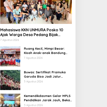
Mahasiswa KKN UNMURA Posko 10
Ajak Warga Desa Pedang Bijak
Bermedia Digital
7 Agustus 2026
Ruang Kecil, Mimpi Besar:
Kisah Anak-anak Bandung
Ujung Menemukan Dunia
7 Agustus 2026
Lewat Literasi
Buwas: Sertifikat Pramuka
Garuda Bisa Jadi Jalur
Khusus Masuk TNI, Polri, dan
5 Agustus 2026
Perguruan Tinggi
Kemendikdasmen Gelar MPLS
Pendidikan Jarak Jauh, Bekali
Murid Bangun Kemandirian
5 Agustus 2026