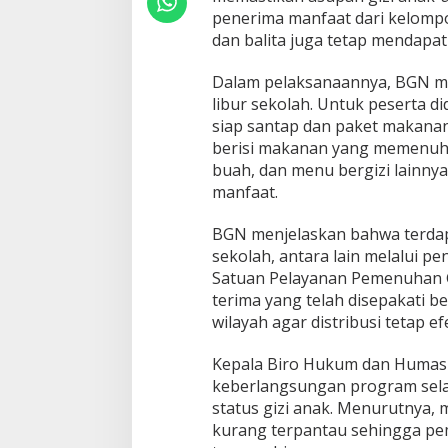
a
penerima manfaat dari kelompok
n
dan balita juga tetap mendapa
S
k
e
Dalam pelaksanaannya, BGN me
m
libur sekolah. Untuk peserta d
a
siap santap dan paket makanan
K
berisi makanan yang memenuhi s
h
u
buah, dan menu bergizi lainny
s
manfaat.
u
s
BGN menjelaskan bahwa terdapa
u
sekolah, antara lain melalui p
n
t
Satuan Pelayanan Pemenuhan Giz
u
terima yang telah disepakati b
k
wilayah agar distribusi tetap efe
S
i
Kepala Biro Hukum dan Humas 
s
w
keberlangsungan program sela
a
status gizi anak. Menurutnya,
kurang terpantau sehingga pem