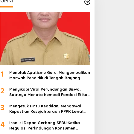
OPINI
1
Menolak Apatisme Guru: Mengembalikan
Marwah Pendidik di Tengah Bayang-
Bayang Kriminalisasi
2
Menyikapi Viral Perundungan Siswa,
Saatnya Menata Kembali Fondasi Etika
di Sekolah Kita
3
Mengetuk Pintu Keadilan, Mengawal
Kepastian Kesejahteraan PPPK Lewat
APBN
4
Ironi si Depan Gerbang SPBU:Ketika
Regulasi Perlindungan Konsumen
Membentur Perut Rakyat Miskin