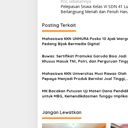
N
Pos sebelumnya
Pelepasan Siswa Kelas VI SDN 41 L
a
Berlangsung Meriah dan Penuh Har
v
i
Posting Terkait
g
Mahasiswa KKN UNMURA Posko 10 Ajak Warg
a
Pedang Bijak Bermedia Digital
s
Buwas: Sertifikat Pramuka Garuda Bisa Jadi 
i
Khusus Masuk TNI, Polri, dan Perguruan Ting
p
o
Mahasiswa KKN Universitas Musi Rawas Olah
Pepaya Menjadi Produk Bernilai Jual Tinggi,
s
Dorong UMKM Desa Air Satan
MK Bacakan Putusan Uji Materi Dana Pendidi
untuk MBG, Kemendikdasmen Tunggu Implika
Putusan
Jangan Lewatkan