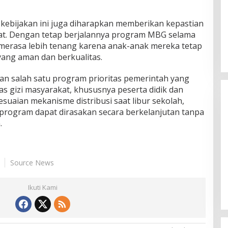
 kebijakan ini juga diharapkan memberikan kepastian
at. Dengan tetap berjalannya program MBG selama
t merasa lebih tenang karena anak-anak mereka tetap
ang aman dan berkualitas.
n salah satu program prioritas pemerintah yang
s gizi masyarakat, khususnya peserta didik dan
suaian mekanisme distribusi saat libur sekolah,
program dapat dirasakan secara berkelanjutan tanpa
.
Himpunan Wanita UNPARI Salurkan
Source News
Bantuan bagi Korban Kebakaran
di Jawa Kanan SS
Di PGRI
|
27 Juli 2026
Ikuti Kami