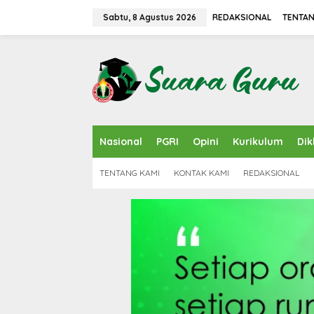
L
e
Sabtu, 8 Agustus 2026
REDAKSIONAL
TENTAN
w
a
t
i
k
e
k
o
n
Nasional
PGRI
Opini
Kurikulum
Dik
t
e
n
TENTANG KAMI
KONTAK KAMI
REDAKSIONAL