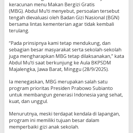
a
keracunan menu Makan Bergizi Gratis
n
(MBG). Abdul Mu’ti menyebut, persoalan tersebut
B
tengah dievaluasi oleh Badan Gizi Nasional (BGN)
e
bersama lintas kementerian agar tidak kembali
s
a
terulang.
r
M
“Pada prinsipnya kami tetap mendukung, dan
a
sebagian besar masyarakat serta sekolah-sekolah
s
juga mengharapkan MBG tetap dilaksanakan,” kata
y
a
Abdul Mu’ti saat berkunjung ke Aula BKPSDM
r
Majalengka, Jawa Barat, Minggu (28/9/2025).
a
k
Ia menegaskan, MBG merupakan salah satu
a
program prioritas Presiden Prabowo Subianto
t
-
untuk membangun generasi Indonesia yang sehat,
S
kuat, dan unggul.
e
k
Menurutnya, meski terdapat kendala di lapangan,
o
program ini memiliki tujuan besar dalam
l
a
memperbaiki gizi anak sekolah.
h