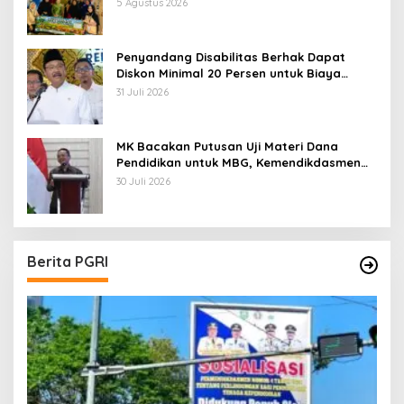
5 Agustus 2026
Penyandang Disabilitas Berhak Dapat
Diskon Minimal 20 Persen untuk Biaya
Sekolah dan Kuliah
31 Juli 2026
MK Bacakan Putusan Uji Materi Dana
Pendidikan untuk MBG, Kemendikdasmen
Tunggu Implikasi Putusan
30 Juli 2026
Berita PGRI