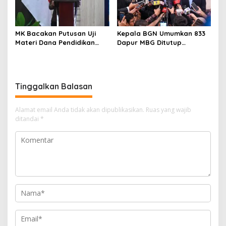
MK Bacakan Putusan Uji
Kepala BGN Umumkan 833
Materi Dana Pendidikan
Dapur MBG Ditutup
untuk MBG,
Permanen, Langgar Aturan
Kemendikdasmen Tunggu
Operasional
Implikasi Putusan
Tinggalkan Balasan
Alamat email Anda tidak akan dipublikasikan.
Ruas yang wajib
ditandai
*