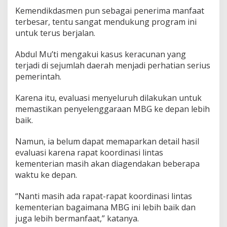
B
Kemendikdasmen pun sebagai penerima manfaat
e
terbesar, tentu sangat mendukung program ini
r
untuk terus berjalan.
h
a
r
Abdul Mu’ti mengakui kasus keracunan yang
a
terjadi di sejumlah daerah menjadi perhatian serius
p
pemerintah.
M
B
Karena itu, evaluasi menyeluruh dilakukan untuk
G
T
memastikan penyelenggaraan MBG ke depan lebih
e
baik.
t
a
Namun, ia belum dapat memaparkan detail hasil
p
evaluasi karena rapat koordinasi lintas
D
i
kementerian masih akan diagendakan beberapa
l
waktu ke depan.
a
k
“Nanti masih ada rapat-rapat koordinasi lintas
s
kementerian bagaimana MBG ini lebih baik dan
a
n
juga lebih bermanfaat,” katanya.
a