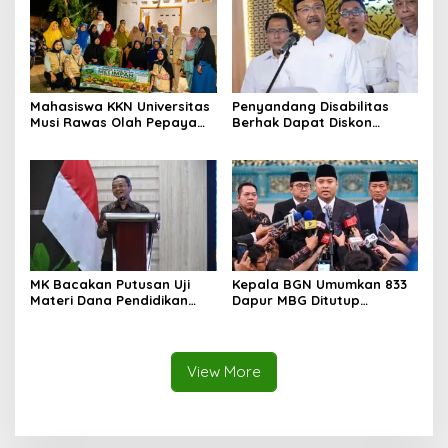
Mahasiswa KKN Universitas
Penyandang Disabilitas
Musi Rawas Olah Pepaya
Berhak Dapat Diskon
Menjadi Produk Bernilai
Minimal 20 Persen untuk
Jual Tinggi, Dorong UMKM
Biaya Sekolah dan Kuliah
Desa Air Satan
MK Bacakan Putusan Uji
Kepala BGN Umumkan 833
Materi Dana Pendidikan
Dapur MBG Ditutup
untuk MBG,
Permanen, Langgar Aturan
Kemendikdasmen Tunggu
Operasional
Implikasi Putusan
View More