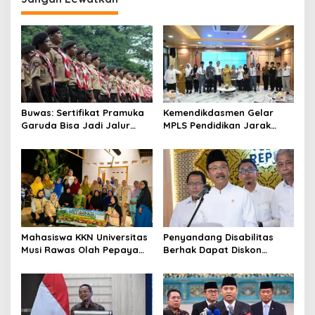
Buwas: Sertifikat Pramuka
Kemendikdasmen Gelar
Garuda Bisa Jadi Jalur
MPLS Pendidikan Jarak
Khusus Masuk TNI, Polri,
Jauh, Bekali Murid Bangun
dan Perguruan Tinggi
Kemandirian Belajar
Mahasiswa KKN Universitas
Penyandang Disabilitas
Musi Rawas Olah Pepaya
Berhak Dapat Diskon
Menjadi Produk Bernilai
Minimal 20 Persen untuk
Jual Tinggi, Dorong UMKM
Biaya Sekolah dan Kuliah
Desa Air Satan