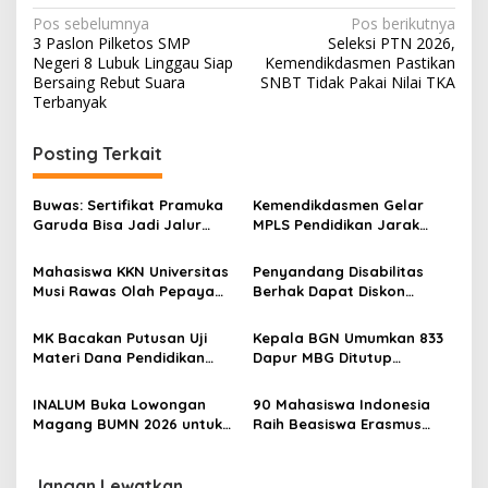
N
Pos sebelumnya
Pos berikutnya
3 Paslon Pilketos SMP
Seleksi PTN 2026,
a
Negeri 8 Lubuk Linggau Siap
Kemendikdasmen Pastikan
v
Bersaing Rebut Suara
SNBT Tidak Pakai Nilai TKA
Terbanyak
i
g
Posting Terkait
a
s
Buwas: Sertifikat Pramuka
Kemendikdasmen Gelar
Garuda Bisa Jadi Jalur
MPLS Pendidikan Jarak
i
Khusus Masuk TNI, Polri,
Jauh, Bekali Murid Bangun
p
dan Perguruan Tinggi
Kemandirian Belajar
Mahasiswa KKN Universitas
Penyandang Disabilitas
Musi Rawas Olah Pepaya
Berhak Dapat Diskon
o
Menjadi Produk Bernilai
Minimal 20 Persen untuk
s
Jual Tinggi, Dorong UMKM
Biaya Sekolah dan Kuliah
MK Bacakan Putusan Uji
Kepala BGN Umumkan 833
Desa Air Satan
Materi Dana Pendidikan
Dapur MBG Ditutup
untuk MBG,
Permanen, Langgar Aturan
Kemendikdasmen Tunggu
Operasional
INALUM Buka Lowongan
90 Mahasiswa Indonesia
Implikasi Putusan
Magang BUMN 2026 untuk
Raih Beasiswa Erasmus
Mahasiswa, Simak
Mundus, Siap Tempuh Studi
Ketentuannya!
S2 Gratis di Eropa
Jangan Lewatkan