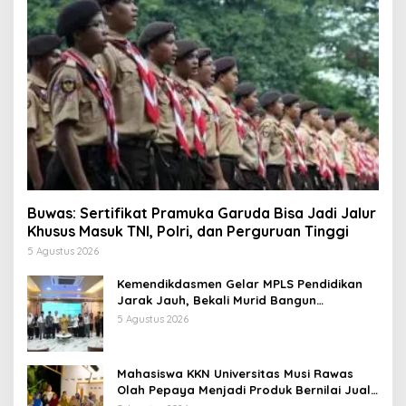
Buwas: Sertifikat Pramuka Garuda Bisa Jadi Jalur
Khusus Masuk TNI, Polri, dan Perguruan Tinggi
5 Agustus 2026
Kemendikdasmen Gelar MPLS Pendidikan
Jarak Jauh, Bekali Murid Bangun
Kemandirian Belajar
5 Agustus 2026
Mahasiswa KKN Universitas Musi Rawas
Olah Pepaya Menjadi Produk Bernilai Jual
Tinggi, Dorong UMKM Desa Air Satan