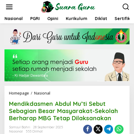
L
e
w
a
Nasional
PGRI
Opini
Kurikulum
Diklat
Sertifika
t
i
k
e
k
o
n
t
e
n
Homepage
/
Nasional
M
e
Mendikdasmen Abdul Mu’ti Sebut
n
d
Sebagian Besar Masyarakat-Sekolah
i
Berharap MBG Tetap Dilaksanakan
k
d
Samsul Bahri
28 September 2025
a
Nasional
553 Dilihat