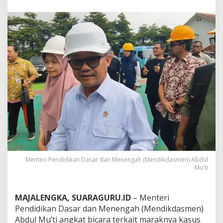
s
m
e
n
A
b
d
u
l
M
u
’
t
i
S
e
b
u
Menteri Pendidikan Dasar dan Menengah (Mendikdasmen) Abdul
t
Mu'ti
S
e
b
MAJALENGKA, SUARAGURU.ID
– Menteri
a
Pendidikan Dasar dan Menengah (Mendikdasmen)
g
Abdul Mu’ti angkat bicara terkait maraknya kasus
i