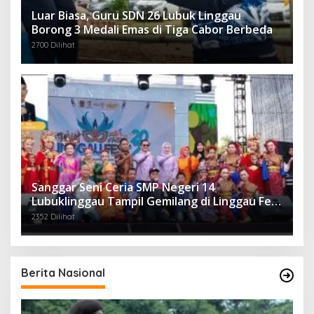
Luar Biasa, Guru SDN 26 Lubuk Linggau
Borong 3 Medali Emas di Tiga Cabor Berbeda
2700 Dilihat
Sanggar Seni Ceria SMP Negeri 14
Lubuklinggau Tampil Gemilang di Linggau Fest
2025
2352 Dilihat
Berita Nasional