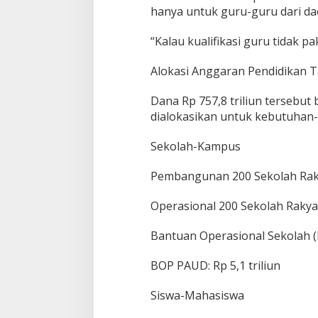
7
hanya untuk guru-guru dari daer
,
8
“Kalau kualifikasi guru tidak pak
T
d
i
Alokasi Anggaran Pendidikan 
R
A
Dana Rp 757,8 triliun tersebut
P
dialokasikan untuk kebutuhan-
B
N
2
Sekolah-Kampus
0
2
Pembangunan 200 Sekolah Rakya
6
Operasional 200 Sekolah Rakyat:
Bantuan Operasional Sekolah (B
BOP PAUD: Rp 5,1 triliun
Siswa-Mahasiswa