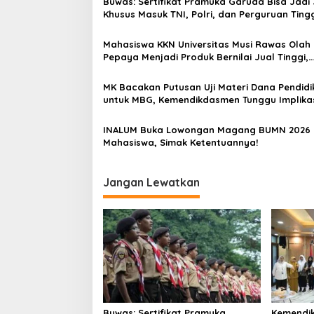
Buwas: Sertifikat Pramuka Garuda Bisa Jadi 
a
Khusus Masuk TNI, Polri, dan Perguruan Ting
s
Mahasiswa KKN Universitas Musi Rawas Olah
i
Pepaya Menjadi Produk Bernilai Jual Tinggi,
p
Dorong UMKM Desa Air Satan
o
MK Bacakan Putusan Uji Materi Dana Pendidi
untuk MBG, Kemendikdasmen Tunggu Implika
s
Putusan
INALUM Buka Lowongan Magang BUMN 2026 
Mahasiswa, Simak Ketentuannya!
Jangan Lewatkan
Buwas: Sertifikat Pramuka
Kemendi