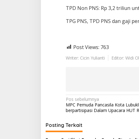
TPD Non PNS: Rp 3,2 triliun un
TPG PNS, TPD PNS dan gaji pend
Post Views:
763
Writer: Cicin Yulianti
Editor: Widi 
N
Pos sebelumnya
‎MPC Pemuda Pancasila Kota Lubukl
a
berpartisipasi Dalam Upacara HUT RI
v
i
Posting Terkait
g