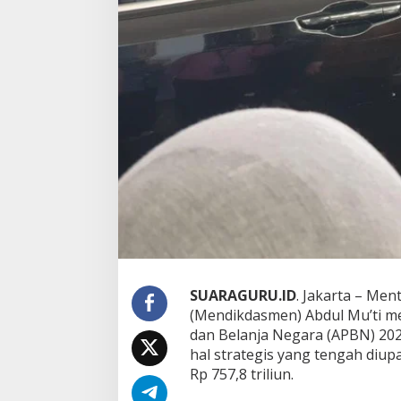
P
e
n
i
n
g
k
a
t
a
n
K
u
a
l
i
t
a
s
SUARAGURU.ID
. Jakarta – Me
G
(Mendikdasmen) Abdul Mu’ti 
u
dan Belanja Negara (APBN) 202
r
hal strategis yang tengah diup
u
L
Rp 757,8 triliun.
e