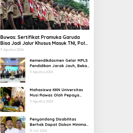
Buwas: Sertifikat Pramuka Garuda
Bisa Jadi Jalur Khusus Masuk TNI, Polri,
dan Perguruan Tinggi
5 Agustus 2026
Kemendikdasmen Gelar MPLS
Pendidikan Jarak Jauh, Bekali
Murid Bangun Kemandirian
5 Agustus 2026
Belajar
Mahasiswa KKN Universitas
Musi Rawas Olah Pepaya
Menjadi Produk Bernilai Jual
5 Agustus 2026
Tinggi, Dorong UMKM Desa Air
Satan
Penyandang Disabilitas
Berhak Dapat Diskon Minimal
20 Persen untuk Biaya
31 Juli 2026