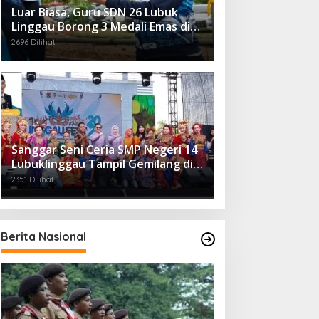
Luar Biasa, Guru SDN 26 Lubuk
Linggau Borong 3 Medali Emas di
Tiga Cabor Berbeda
2696 Dilihat
Sanggar Seni Ceria SMP Negeri 14
Lubuklinggau Tampil Gemilang di
Linggau Fest 2025
2351 Dilihat
Berita Nasional