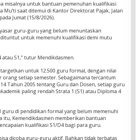
apa misalnya untuk bantuan pemenuhan kualifikasi
a Mu’ti saat ditemui di Kantor Direktorat Pajak, Jalan
pada Jumat (15/8/2026).
nyasar guru-guru yang belum menuntaskan
 dituntut untuk memenuhi kualifikasi demi mutu
 atau S1,” tutur Mendikdasmen.
itargetkan untuk 12.500 guru formal, dengan nilai
er orang setiap semester. Sebagaimana tercantum
4 Tahun 2005 tentang Guru dan Dosen, setiap guru
 akademik paling rendah Strata 1 (S1) atau Diploma 4
3 guru di pendidikan formal yang belum memenuhi
rena itu, Kemendikdasmen memberikan bantuan
capaian kualifikasi S1/D4 bagi para guru.
sa dicoba guru-guru aktif. Bahkan tidak terbatas