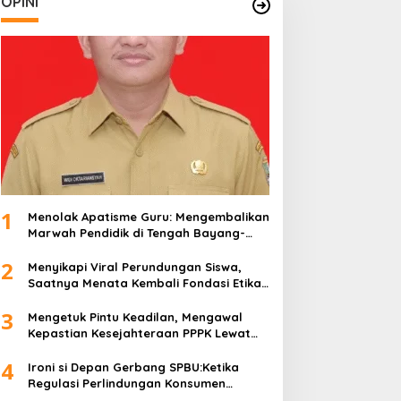
OPINI
1
Menolak Apatisme Guru: Mengembalikan
Marwah Pendidik di Tengah Bayang-
Bayang Kriminalisasi
2
Menyikapi Viral Perundungan Siswa,
Saatnya Menata Kembali Fondasi Etika
di Sekolah Kita
3
Mengetuk Pintu Keadilan, Mengawal
Kepastian Kesejahteraan PPPK Lewat
APBN
4
Ironi si Depan Gerbang SPBU:Ketika
Regulasi Perlindungan Konsumen
Membentur Perut Rakyat Miskin