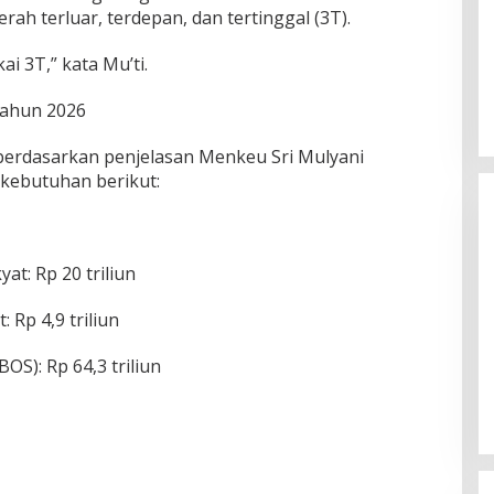
ah terluar, terdepan, dan tertinggal (3T).
ai 3T,” kata Mu’ti.
Tahun 2026
 berdasarkan penjelasan Menkeu Sri Mulyani
kebutuhan berikut:
t: Rp 20 triliun
 Rp 4,9 triliun
Himpunan Wanita UNPARI Salurkan
OS): Rp 64,3 triliun
Bantuan bagi Korban Kebakaran
di Jawa Kanan SS
Di PGRI
|
27 Juli 2026