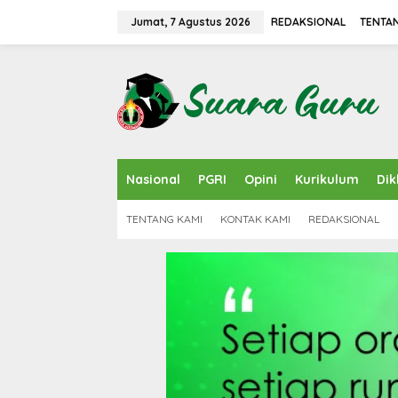
L
e
Jumat, 7 Agustus 2026
REDAKSIONAL
TENTA
w
a
t
i
k
e
k
o
n
Nasional
PGRI
Opini
Kurikulum
Dik
t
e
n
TENTANG KAMI
KONTAK KAMI
REDAKSIONAL