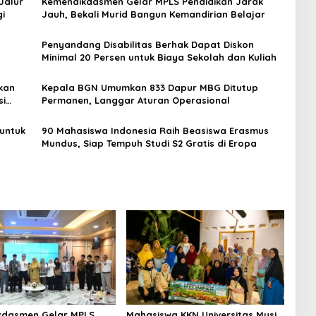
Jalur
Kemendikdasmen Gelar MPLS Pendidikan Jarak
gi
Jauh, Bekali Murid Bangun Kemandirian Belajar
Penyandang Disabilitas Berhak Dapat Diskon
Minimal 20 Persen untuk Biaya Sekolah dan Kuliah
kan
Kepala BGN Umumkan 833 Dapur MBG Ditutup
si
Permanen, Langgar Aturan Operasional
untuk
90 Mahasiswa Indonesia Raih Beasiswa Erasmus
Mundus, Siap Tempuh Studi S2 Gratis di Eropa
kdasmen Gelar MPLS
Mahasiswa KKN Universitas Musi