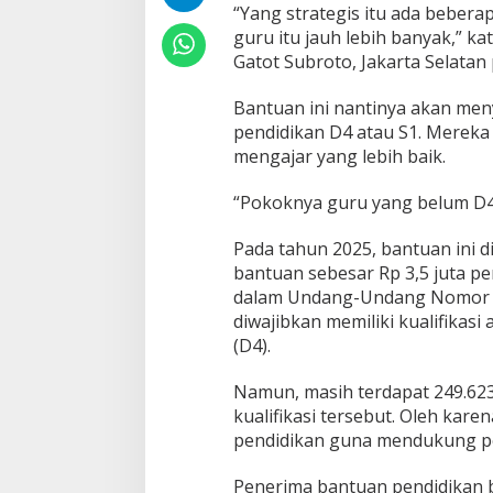
w
“Yang strategis itu ada beber
a
guru itu jauh lebih banyak,” kat
t
Gatot Subroto, Jakarta Selatan 
A
n
g
Bantuan ini nantinya akan me
g
pendidikan D4 atau S1. Mereka
a
mengajar yang lebih baik.
r
a
“Pokoknya guru yang belum D4
n
P
e
Pada tahun 2025, bantuan ini d
n
bantuan sebesar Rp 3,5 juta p
d
dalam Undang-Undang Nomor 1
i
diwajibkan memiliki kualifikasi
d
i
(D4).
k
a
Namun, masih terdapat 249.62
n
kualifikasi tersebut. Oleh ka
R
pendidikan guna mendukung pen
p
7
5
Penerima bantuan pendidikan bi