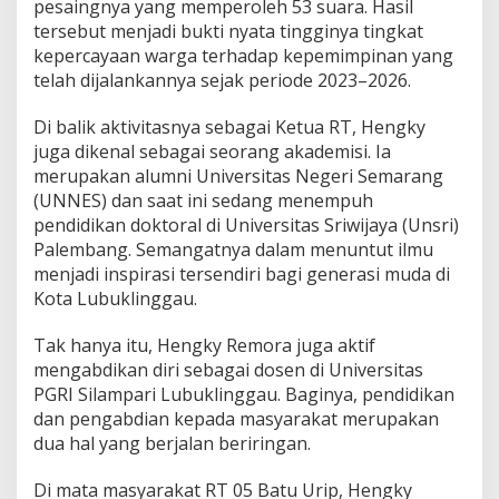
pesaingnya yang memperoleh 53 suara. Hasil
k
tersebut menjadi bukti nyata tingginya tingkat
d
a
kepercayaan warga terhadap kepemimpinan yang
n
telah dijalankannya sejak periode 2023–2026.
D
e
Di balik aktivitasnya sebagai Ketua RT, Hengky
k
juga dikenal sebagai seorang akademisi. Ia
a
t
merupakan alumni Universitas Negeri Semarang
d
(UNNES) dan saat ini sedang menempuh
e
pendidikan doktoral di Universitas Sriwijaya (Unsri)
n
Palembang. Semangatnya dalam menuntut ilmu
g
menjadi inspirasi tersendiri bagi generasi muda di
a
n
Kota Lubuklinggau.
W
a
Tak hanya itu, Hengky Remora juga aktif
r
mengabdikan diri sebagai dosen di Universitas
g
PGRI Silampari Lubuklinggau. Baginya, pendidikan
a
dan pengabdian kepada masyarakat merupakan
dua hal yang berjalan beriringan.
Di mata masyarakat RT 05 Batu Urip, Hengky