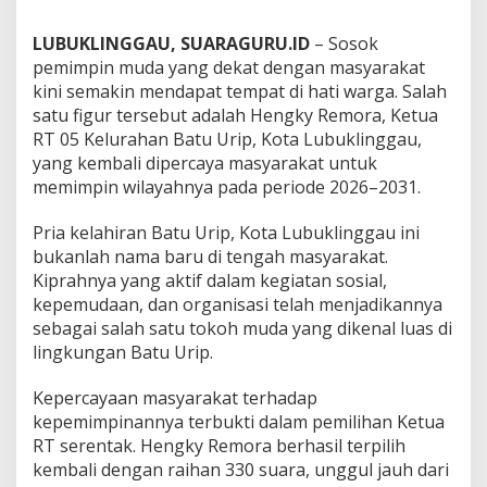
0
5
LUBUKLINGGAU, SUARAGURU.ID
– Sosok
B
pemimpin muda yang dekat dengan masyarakat
a
t
kini semakin mendapat tempat di hati warga. Salah
u
satu figur tersebut adalah Hengky Remora, Ketua
U
RT 05 Kelurahan Batu Urip, Kota Lubuklinggau,
r
yang kembali dipercaya masyarakat untuk
i
memimpin wilayahnya pada periode 2026–2031.
p
D
o
Pria kelahiran Batu Urip, Kota Lubuklinggau ini
s
bukanlah nama baru di tengah masyarakat.
e
Kiprahnya yang aktif dalam kegiatan sosial,
n
kepemudaan, dan organisasi telah menjadikannya
y
a
sebagai salah satu tokoh muda yang dikenal luas di
n
lingkungan Batu Urip.
g
E
Kepercayaan masyarakat terhadap
n
kepemimpinannya terbukti dalam pemilihan Ketua
e
r
RT serentak. Hengky Remora berhasil terpilih
j
kembali dengan raihan 330 suara, unggul jauh dari
i