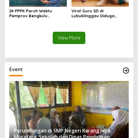
24 PPPK Paruh Waktu
Viral Guru SD di
Pemprov Bengkulu
Lubuklinggau Diduga
Mengundurkan Diri, BKD
Aniaya Murid, Polisi
Sebut Diterima di Instansi
Lakukan Penyelidikan
Lain
View More
Event
Perundungan di SMP Negeri Karang Jaya,
Muratara: Sekolah dan Dinas Pendidikan