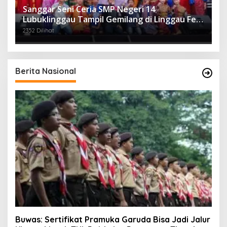
Sanggar Seni Ceria SMP Negeri 14
Lubuklinggau Tampil Gemilang di Linggau Fest
2025
2352 Dilihat
Berita Nasional
Buwas: Sertifikat Pramuka Garuda Bisa Jadi Jalur