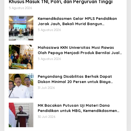
Khusus Masuk TNI, Polri, dan Perguruan Tinggi
5 Agustus 2026
Kemendikdasmen Gelar MPLS Pendidikan
Jarak Jauh, Bekali Murid Bangun
Kemandirian Belajar
5 Agustus 2026
Mahasiswa KKN Universitas Musi Rawas
Olah Pepaya Menjadi Produk Bernilai Jual
Tinggi, Dorong UMKM Desa Air Satan
5 Agustus 2026
Penyandang Disabilitas Berhak Dapat
Diskon Minimal 20 Persen untuk Biaya
Sekolah dan Kuliah
31 Juli 2026
MK Bacakan Putusan Uji Materi Dana
Pendidikan untuk MBG, Kemendikdasmen
Tunggu Implikasi Putusan
30 Juli 2026