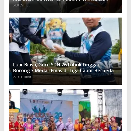
Langsung Ambil Tindakan Tegas
3188 Dilihat
Luar Biasa, Guru SDN 26 Lubuk Linggau
Borong 3 Medali Emas di Tiga Cabor Berbeda
2700 Dilihat