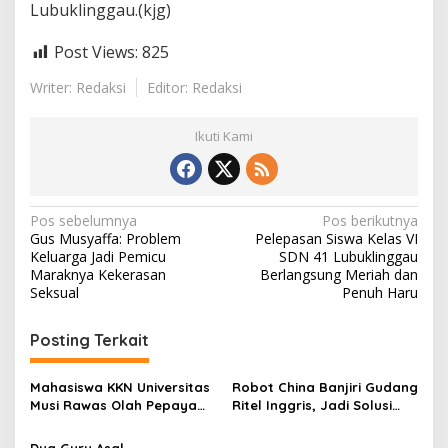
Lubuklinggau.(kjg)
Post Views:
825
Writer: Redaksi
Editor: Redaksi
Ikuti Kami
N
Pos sebelumnya
Pos berikutnya
Gus Musyaffa: Problem
Pelepasan Siswa Kelas VI
a
Keluarga Jadi Pemicu
SDN 41 Lubuklinggau
v
Maraknya Kekerasan
Berlangsung Meriah dan
Seksual
Penuh Haru
i
g
Posting Terkait
a
s
Mahasiswa KKN Universitas
Robot China Banjiri Gudang
Musi Rawas Olah Pepaya
Ritel Inggris, Jadi Solusi
i
Menjadi Produk Bernilai
Krisis Tenaga Kerja
Jual Tinggi, Dorong UMKM
Dua Guru Asal