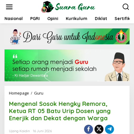
L
e
w
a
Nasional
PGRI
Opini
Kurikulum
Diklat
Sertifika
t
i
k
e
k
o
n
t
e
n
Homepage
/
Guru
M
e
Mengenal Sosok Hengky Remora,
n
g
Ketua RT 05 Batu Urip Dosen yang
e
Enerjik dan Dekat dengan Warga
n
a
l
Ujang Kaidin
16 Juni 2026