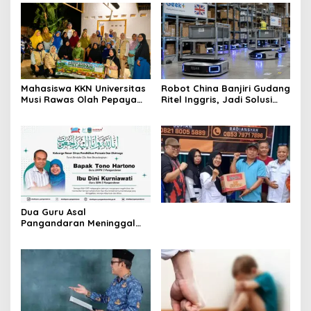
Mahasiswa KKN Universitas
Robot China Banjiri Gudang
Musi Rawas Olah Pepaya
Ritel Inggris, Jadi Solusi
Menjadi Produk Bernilai
Krisis Tenaga Kerja
Jual Tinggi, Dorong UMKM
Desa Air Satan
Dua Guru Asal
Pangandaran Meninggal
dalam Kecelakaan,
Disdikpora Sampaikan
Belasungkawa