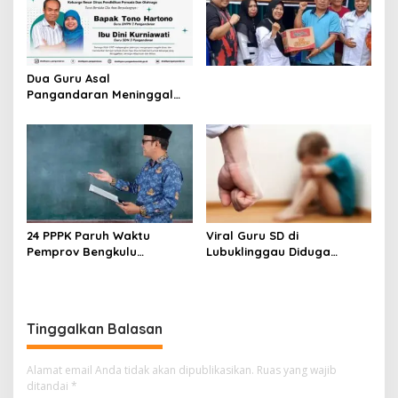
Dua Guru Asal
Pangandaran Meninggal
dalam Kecelakaan,
Disdikpora Sampaikan
Belasungkawa
24 PPPK Paruh Waktu
Viral Guru SD di
Pemprov Bengkulu
Lubuklinggau Diduga
Mengundurkan Diri, BKD
Aniaya Murid, Polisi
Sebut Diterima di Instansi
Lakukan Penyelidikan
Lain
Tinggalkan Balasan
Alamat email Anda tidak akan dipublikasikan.
Ruas yang wajib
ditandai
*