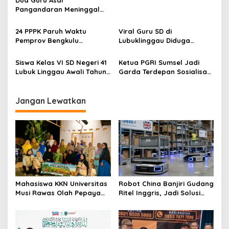
p
Desa Air Satan
Pangandaran Meninggal
o
dalam Kecelakaan,
s
Disdikpora Sampaikan
24 PPPK Paruh Waktu
Viral Guru SD di
Belasungkawa
Pemprov Bengkulu
Lubuklinggau Diduga
Mengundurkan Diri, BKD
Aniaya Murid, Polisi
Sebut Diterima di Instansi
Lakukan Penyelidikan
Siswa Kelas VI SD Negeri 41
Ketua PGRI Sumsel Jadi
Lain
Lubuk Linggau Awali Tahun
Garda Terdepan Sosialisasi
Ajaran dengan Sholat Duha
Perlindungan Guru
Bersama
Jangan Lewatkan
Mahasiswa KKN Universitas
Robot China Banjiri Gudang
Musi Rawas Olah Pepaya
Ritel Inggris, Jadi Solusi
Menjadi Produk Bernilai
Krisis Tenaga Kerja
Jual Tinggi, Dorong UMKM
Desa Air Satan