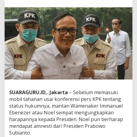
n
e
s
t
i
d
i
T
e
n
g
a
h
B
a
d
a
SUARAGURU.ID,. Jakarta
– Sebelum memasuki
i
mobil tahanan usai konferensi pers KPK tentang
K
status hukumnya, mantan Wamenaker Immanuel
o
Ebenezer atau Noel sempat mengungkapkan
r
u
harapannya kepada Presiden. Noel pun berharap
p
mendapat amnesti dari Presiden Prabowo
s
Subianto.
i