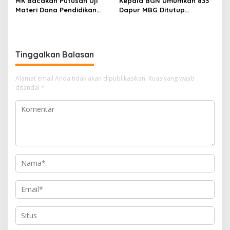
MK Bacakan Putusan Uji
Kepala BGN Umumkan 833
Materi Dana Pendidikan
Dapur MBG Ditutup
untuk MBG,
Permanen, Langgar Aturan
Kemendikdasmen Tunggu
Operasional
Implikasi Putusan
Tinggalkan Balasan
Alamat email Anda tidak akan dipublikasikan.
Ruas yang wajib
ditandai
*