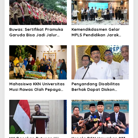
Buwas: Sertifikat Pramuka
Kemendikdasmen Gelar
Garuda Bisa Jadi Jalur
MPLS Pendidikan Jarak
Khusus Masuk TNI, Polri,
Jauh, Bekali Murid Bangun
dan Perguruan Tinggi
Kemandirian Belajar
Mahasiswa KKN Universitas
Penyandang Disabilitas
Musi Rawas Olah Pepaya
Berhak Dapat Diskon
Menjadi Produk Bernilai
Minimal 20 Persen untuk
Jual Tinggi, Dorong UMKM
Biaya Sekolah dan Kuliah
Desa Air Satan