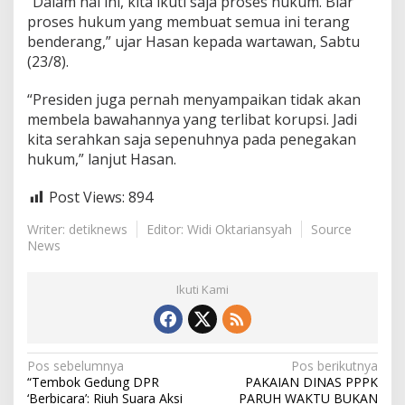
“Dalam hal ini, kita ikuti saja proses hukum. Biar
proses hukum yang membuat semua ini terang
benderang,” ujar Hasan kepada wartawan, Sabtu
(23/8).
“Presiden juga pernah menyampaikan tidak akan
membela bawahannya yang terlibat korupsi. Jadi
kita serahkan saja sepenuhnya pada penegakan
hukum,” lanjut Hasan.
Post Views:
894
Writer: detiknews
Editor: Widi Oktariansyah
Source
News
Ikuti Kami
N
Pos sebelumnya
Pos berikutnya
“Tembok Gedung DPR
PAKAIAN DINAS PPPK
a
‘Berbicara’: Riuh Suara Aksi
PARUH WAKTU BUKAN