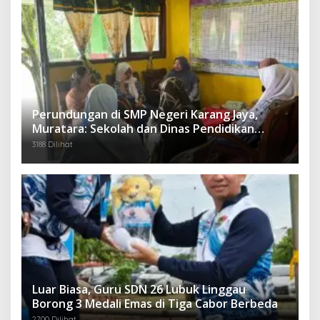
Perundungan di SMP Negeri Karang Jaya,
Muratara: Sekolah dan Dinas Pendidikan
Langsung Ambil Tindakan Tegas
3188 Dilihat
Luar Biasa, Guru SDN 26 Lubuk Linggau
Borong 3 Medali Emas di Tiga Cabor Berbeda
2700 Dilihat