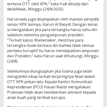
E
terkena OTT oleh KPK,” kata Yudi dikutip dari
b
detikNews, Minggu (24/8/2025).
e
n
Hal senada juga disampaikan oleh mantan penyidik
e
senior KPK lainnya, Harun Al Rasyid. Dengan keras
z
e
ia mengatakan jika para tersangka harus tahu diri
r
sebelum meminta pengampunan presiden.
"
“Terkait kasus Wamenaker, mestinya para
tersangka mulai berkaca diri bahwa tidak semua
perilaku koruptif itu harus mendapatkan ampunan
dari Presiden,” kata Harun saat dihubungi, Minggu
(24/8).
Sebelumnya diungkapkan jika Istana juga telah
mengambil sikap terkait terjaringnya Noel dalam
OTT KPK pekan lalu. Kepala Kantor Komunikasi
Kepresidenan (PCO) Hasan Nasbi mengatakan
Prabowo tidak akan memberikan amnesti kepada
anak buah yang terlibat korupsi.