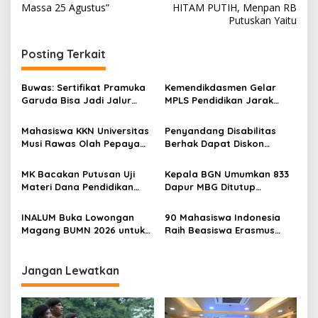
v
Massa 25 Agustus”
HITAM PUTIH, Menpan RB
Putuskan Yaitu
i
g
Posting Terkait
a
s
Buwas: Sertifikat Pramuka
Kemendikdasmen Gelar
Garuda Bisa Jadi Jalur
MPLS Pendidikan Jarak
i
Khusus Masuk TNI, Polri,
Jauh, Bekali Murid Bangun
p
dan Perguruan Tinggi
Kemandirian Belajar
Mahasiswa KKN Universitas
Penyandang Disabilitas
Musi Rawas Olah Pepaya
Berhak Dapat Diskon
o
Menjadi Produk Bernilai
Minimal 20 Persen untuk
s
Jual Tinggi, Dorong UMKM
Biaya Sekolah dan Kuliah
MK Bacakan Putusan Uji
Kepala BGN Umumkan 833
Desa Air Satan
Materi Dana Pendidikan
Dapur MBG Ditutup
untuk MBG,
Permanen, Langgar Aturan
Kemendikdasmen Tunggu
Operasional
INALUM Buka Lowongan
90 Mahasiswa Indonesia
Implikasi Putusan
Magang BUMN 2026 untuk
Raih Beasiswa Erasmus
Mahasiswa, Simak
Mundus, Siap Tempuh Studi
Ketentuannya!
S2 Gratis di Eropa
Jangan Lewatkan