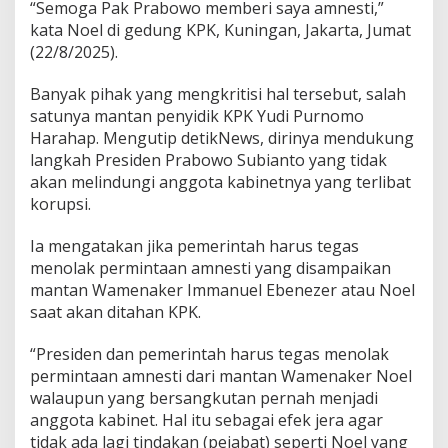
“Semoga Pak Prabowo memberi saya amnesti,”
:
P
kata Noel di gedung KPK, Kuningan, Jakarta, Jumat
u
(22/8/2025).
n
c
Banyak pihak yang mengkritisi hal tersebut, salah
a
satunya mantan penyidik KPK Yudi Purnomo
k
'
Harahap. Mengutip detikNews, dirinya mendukung
T
langkah Presiden Prabowo Subianto yang tidak
e
akan melindungi anggota kabinetnya yang terlibat
n
korupsi.
g
a
d
Ia mengatakan jika pemerintah harus tegas
a
menolak permintaan amnesti yang disampaikan
h
mantan Wamenaker Immanuel Ebenezer atau Noel
'
saat akan ditahan KPK.
I
m
m
“Presiden dan pemerintah harus tegas menolak
a
permintaan amnesti dari mantan Wamenaker Noel
n
walaupun yang bersangkutan pernah menjadi
u
anggota kabinet. Hal itu sebagai efek jera agar
e
tidak ada lagi tindakan (pejabat) seperti Noel yang
l