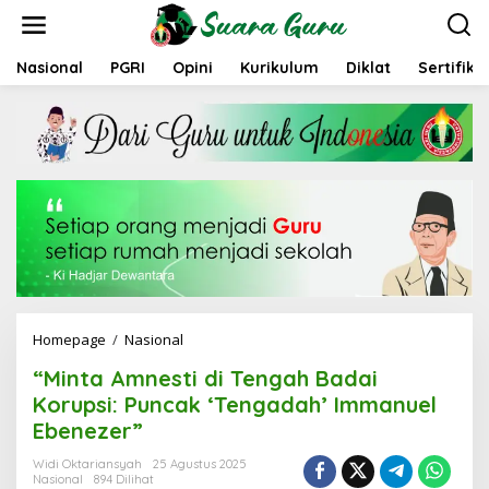
L
e
w
a
Nasional
PGRI
Opini
Kurikulum
Diklat
Sertifika
t
i
k
e
k
o
n
t
e
n
Homepage
/
Nasional
"
M
“Minta Amnesti di Tengah Badai
i
n
Korupsi: Puncak ‘Tengadah’ Immanuel
t
Ebenezer”
a
A
Widi Oktariansyah
25 Agustus 2025
m
Nasional
894 Dilihat