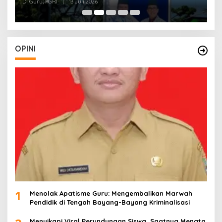
J
Di Guru, PGRI
|
13 Juli 2026
Di
O
OPINI
1
Menolak Apatisme Guru: Mengembalikan Marwah
Pendidik di Tengah Bayang-Bayang Kriminalisasi
Menyikapi Viral Perundungan Siswa, Saatnya Menata