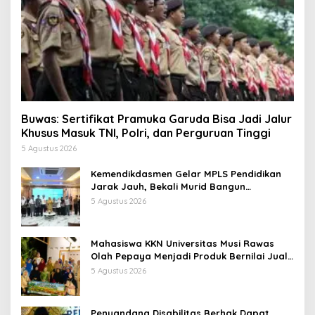
Buwas: Sertifikat Pramuka Garuda Bisa Jadi Jalur
Khusus Masuk TNI, Polri, dan Perguruan Tinggi
5 Agustus 2026
Kemendikdasmen Gelar MPLS Pendidikan
Jarak Jauh, Bekali Murid Bangun
Kemandirian Belajar
5 Agustus 2026
Mahasiswa KKN Universitas Musi Rawas
Olah Pepaya Menjadi Produk Bernilai Jual
Tinggi, Dorong UMKM Desa Air Satan
5 Agustus 2026
Penyandang Disabilitas Berhak Dapat