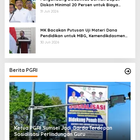
Diskon Minimal 20 Persen untuk Biaya
Sekolah dan Kuliah
31 Juli 2026
MK Bacakan Putusan Uji Materi Dana
Pendidikan untuk MBG, Kemendikdasmen
Tunggu Implikasi Putusan
30 Juli 2026
Berita PGRI
Ketua PGRI Sumsel Jadi Garda Terdepan
G
Sosialisasi Perlindungan Guru
L