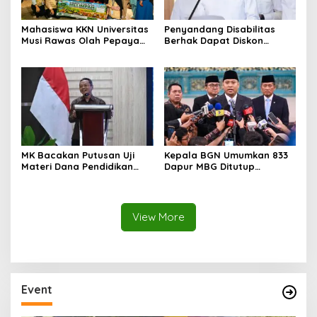
Mahasiswa KKN Universitas
Penyandang Disabilitas
Musi Rawas Olah Pepaya
Berhak Dapat Diskon
Menjadi Produk Bernilai
Minimal 20 Persen untuk
Jual Tinggi, Dorong UMKM
Biaya Sekolah dan Kuliah
Desa Air Satan
MK Bacakan Putusan Uji
Kepala BGN Umumkan 833
Materi Dana Pendidikan
Dapur MBG Ditutup
untuk MBG,
Permanen, Langgar Aturan
Kemendikdasmen Tunggu
Operasional
Implikasi Putusan
View More
Event