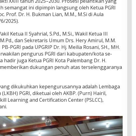
ti XXIII tahun 2025–2030. Prosesi pelantikan yang
 semangat ini dipimpin langsung oleh Ketua PGRI
c. Prof. Dr. H. Bukman Lian, M.M., M.Si di Aula
6/2025).
il Ketua II Syahrial, S.Pd., M.Si., Wakil Ketua III
, M.Pd., dan Sekretaris Umum Drs. Hery Amirul, M.M.
H PB-PGRI pada UPGRIP Dr. Hj. Meilia Rosani, SH., MH.
erwakilan pengurus PGRI dari kabupaten/kota se-
a hadir juga Ketua PGRI Kota Palembang Dr. H.
g memberikan dukungan penuh atas terselenggaranya
 yang dikukuhkan kepengurusannya adalah Lembaga
LKBH) PGRI, diketuai oleh AKBP. (Purn) Hairil,
kill Learning and Certification Center (PSLCC),
ni.