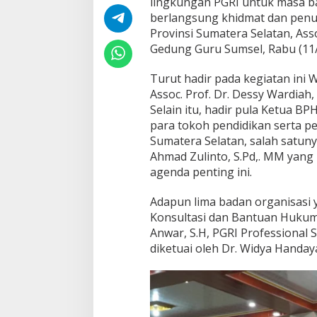
lingkungan PGRI untuk masa bak
L
i
berlangsung khidmat dan penuh
m
Provinsi Sumatera Selatan, Asso
a
Gedung Guru Sumsel, Rabu (11/
B
a
Turut hadir pada kegiatan ini Wak
d
a
Assoc. Prof. Dr. Dessy Wardiah
n
Selain itu, hadir pula Ketua BP
O
para tokoh pendidikan serta p
r
Sumatera Selatan, salah satuny
g
Ahmad Zulinto, S.Pd,. MM yan
a
n
agenda penting ini.
i
s
Adapun lima badan organisasi
a
Konsultasi dan Bantuan Hukum (
s
Anwar, S.H, PGRI Professional S
i
M
diketuai oleh Dr. Widya Handaya
a
s
a
B
a