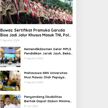
Buwas: Sertifikat Pramuka Garuda
Bisa Jadi Jalur Khusus Masuk TNI, Polri,
dan Perguruan Tinggi
5 Agustus 2026
Kemendikdasmen Gelar MPLS
Pendidikan Jarak Jauh, Bekali
Murid Bangun Kemandirian
5 Agustus 2026
Belajar
Mahasiswa KKN Universitas
Musi Rawas Olah Pepaya
Menjadi Produk Bernilai Jual
5 Agustus 2026
Tinggi, Dorong UMKM Desa Air
Satan
Penyandang Disabilitas
Berhak Dapat Diskon Minimal
20 Persen untuk Biaya
31 Juli 2026