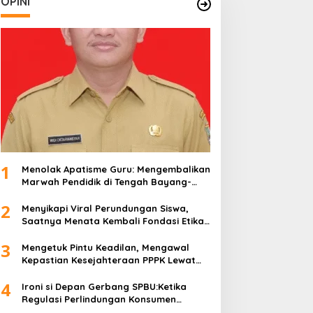
OPINI
1
Menolak Apatisme Guru: Mengembalikan
Marwah Pendidik di Tengah Bayang-
Bayang Kriminalisasi
2
Menyikapi Viral Perundungan Siswa,
Saatnya Menata Kembali Fondasi Etika
di Sekolah Kita
3
Mengetuk Pintu Keadilan, Mengawal
Kepastian Kesejahteraan PPPK Lewat
APBN
4
Ironi si Depan Gerbang SPBU:Ketika
Regulasi Perlindungan Konsumen
Membentur Perut Rakyat Miskin