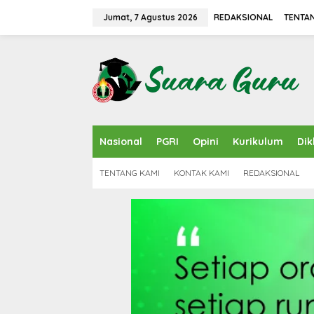
L
e
Jumat, 7 Agustus 2026
REDAKSIONAL
TENTA
w
a
t
i
k
e
k
o
n
Nasional
PGRI
Opini
Kurikulum
Dik
t
e
n
TENTANG KAMI
KONTAK KAMI
REDAKSIONAL