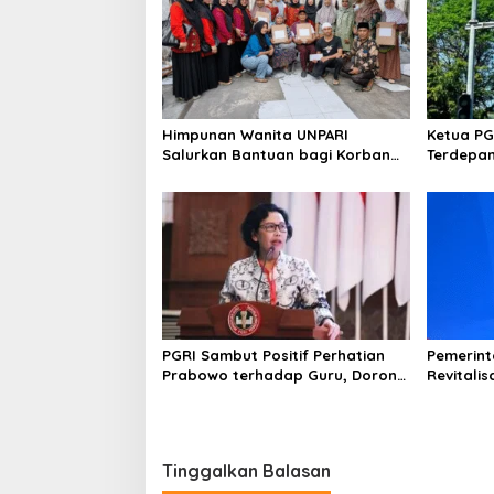
Himpunan Wanita UNPARI
Ketua PG
Salurkan Bantuan bagi Korban
Terdepan
Kebakaran di Jawa Kanan SS
Perlindu
PGRI Sambut Positif Perhatian
Pemerint
Prabowo terhadap Guru, Dorong
Revitalis
Kenaikan Kesejahteraan
2026, Ser
Tenaga K
Tinggalkan Balasan