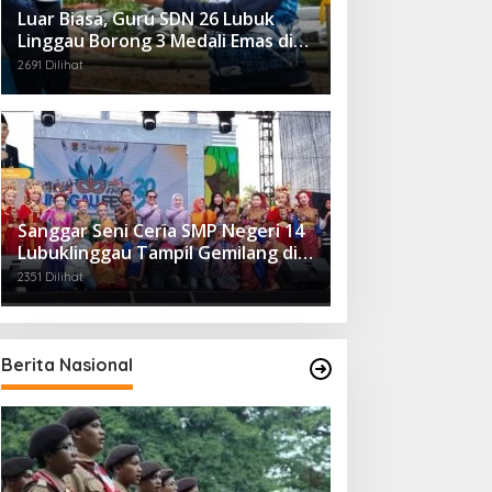
Luar Biasa, Guru SDN 26 Lubuk
Linggau Borong 3 Medali Emas di
Tiga Cabor Berbeda
2691 Dilihat
Sanggar Seni Ceria SMP Negeri 14
Lubuklinggau Tampil Gemilang di
Linggau Fest 2025
2351 Dilihat
Berita Nasional