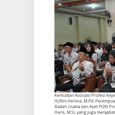
k
t
i
2
0
2
5
-
2
0
3
0
Kemudian Asosiasi Profesi Kepe
Hj.Rini Herlina, M.Pd, Perempua
Badan Usaha dan Aset PGRI Prov
Haris, M.Si, yang juga menjabat