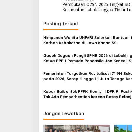
N
Pembukaan O2SN 2025 Tingkat SD 
a
Kecamatan Lubuk Linggau Timur I da
v
i
Posting Terkait
g
Himpunan Wanita UNPARI Salurkan Bantuan 
a
Korban Kebakaran di Jawa Kanan SS
s
Gaduh Dugaan Pungli SPMB 2026 di Lubuklin
i
Ketua BPPH Pemuda Pancasila Jon Kenedi, S
p
Angkat Bicara: “Hukum Harus Objektif, Jang
Menghakimi”
o
Pemerintah Targetkan Revitalisasi 71.744 Sek
pada 2026, Serap Hingga 1,1 Juta Tenaga Ker
s
Kabar Baik untuk PPPK, Komisi II DPR RI Pasti
Tak Ada Pemberhentian karena Batas Belanj
Pegawai
Jangan Lewatkan