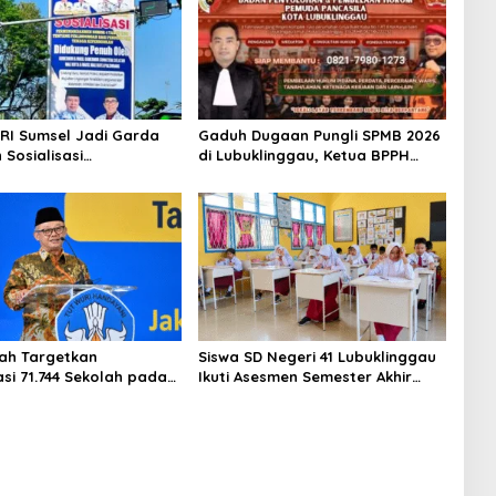
RI Sumsel Jadi Garda
Gaduh Dugaan Pungli SPMB 2026
 Sosialisasi
di Lubuklinggau, Ketua BPPH
ngan Guru
Pemuda Pancasila Jon Kenedi,
S.H Angkat Bicara: “Hukum Harus
Objektif, Jangan Menghakimi”
ah Targetkan
Siswa SD Negeri 41 Lubuklinggau
asi 71.744 Sekolah pada
Ikuti Asesmen Semester Akhir
ap Hingga 1,1 Juta
dengan Lancar
erja