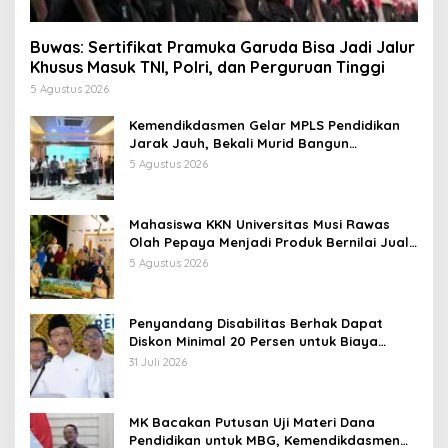
Buwas: Sertifikat Pramuka Garuda Bisa Jadi Jalur
Khusus Masuk TNI, Polri, dan Perguruan Tinggi
5 Agustus 2026
Kemendikdasmen Gelar MPLS Pendidikan
Jarak Jauh, Bekali Murid Bangun
Kemandirian Belajar
5 Agustus 2026
Mahasiswa KKN Universitas Musi Rawas
Olah Pepaya Menjadi Produk Bernilai Jual
Tinggi, Dorong UMKM Desa Air Satan
5 Agustus 2026
Penyandang Disabilitas Berhak Dapat
Diskon Minimal 20 Persen untuk Biaya
Sekolah dan Kuliah
31 Juli 2026
MK Bacakan Putusan Uji Materi Dana
Pendidikan untuk MBG, Kemendikdasmen