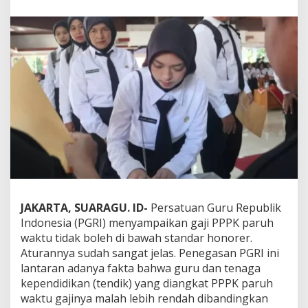
i
P
P
P
K
P
a
r
u
h
W
a
k
t
u
T
i
JAKARTA, SUARAGU. ID-
Persatuan Guru Republik
d
Indonesia (PGRI) menyampaikan gaji PPPK paruh
a
waktu tidak boleh di bawah standar honorer.
k
Aturannya sudah sangat jelas. Penegasan PGRI ini
B
o
lantaran adanya fakta bahwa guru dan tenaga
l
kependidikan (tendik) yang diangkat PPPK paruh
e
waktu gajinya malah lebih rendah dibandingkan
h