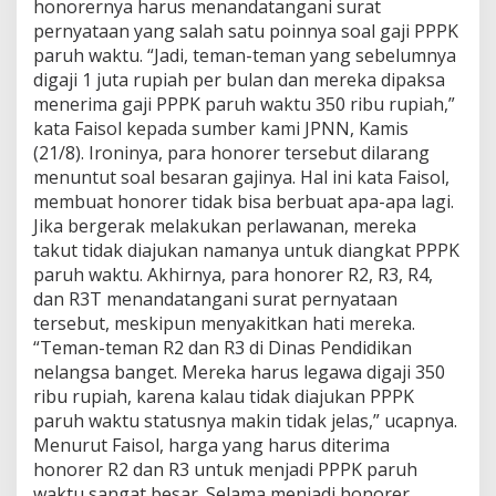
honorernya harus menandatangani surat
pernyataan yang salah satu poinnya soal gaji PPPK
paruh waktu. “Jadi, teman-teman yang sebelumnya
digaji 1 juta rupiah per bulan dan mereka dipaksa
menerima gaji PPPK paruh waktu 350 ribu rupiah,”
kata Faisol kepada sumber kami JPNN, Kamis
(21/8). Ironinya, para honorer tersebut dilarang
menuntut soal besaran gajinya. Hal ini kata Faisol,
membuat honorer tidak bisa berbuat apa-apa lagi.
Jika bergerak melakukan perlawanan, mereka
takut tidak diajukan namanya untuk diangkat PPPK
paruh waktu. Akhirnya, para honorer R2, R3, R4,
dan R3T menandatangani surat pernyataan
tersebut, meskipun menyakitkan hati mereka.
“Teman-teman R2 dan R3 di Dinas Pendidikan
nelangsa banget. Mereka harus legawa digaji 350
ribu rupiah, karena kalau tidak diajukan PPPK
paruh waktu statusnya makin tidak jelas,” ucapnya.
Menurut Faisol, harga yang harus diterima
honorer R2 dan R3 untuk menjadi PPPK paruh
waktu sangat besar. Selama menjadi honorer