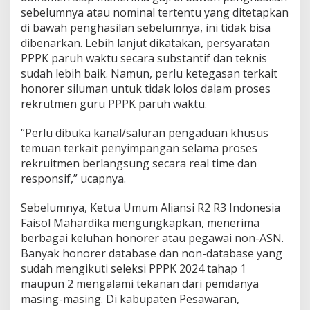
n
sebelumnya atau nominal tertentu yang ditetapkan
I
di bawah penghasilan sebelumnya, ini tidak bisa
n
dibenarkan. Lebih lanjut dikatakan, persyaratan
t
PPPK paruh waktu secara substantif dan teknis
i
m
sudah lebih baik. Namun, perlu ketegasan terkait
i
honorer siluman untuk tidak lolos dalam proses
d
rekrutmen guru PPPK paruh waktu.
a
t
“Perlu dibuka kanal/saluran pengaduan khusus
i
f
temuan terkait penyimpangan selama proses
rekruitmen berlangsung secara real time dan
responsif,” ucapnya.
Sebelumnya, Ketua Umum Aliansi R2 R3 Indonesia
Faisol Mahardika mengungkapkan, menerima
berbagai keluhan honorer atau pegawai non-ASN.
Banyak honorer database dan non-database yang
sudah mengikuti seleksi PPPK 2024 tahap 1
maupun 2 mengalami tekanan dari pemdanya
masing-masing. Di kabupaten Pesawaran,