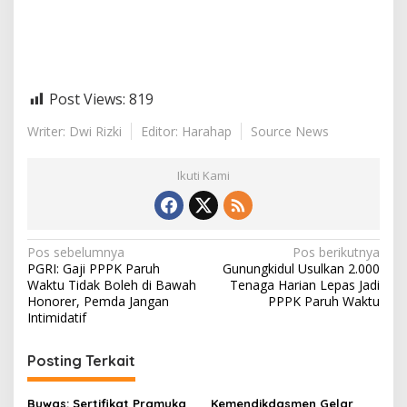
Post Views:
819
Writer: Dwi Rizki
Editor: Harahap
Source News
Ikuti Kami
N
Pos sebelumnya
Pos berikutnya
PGRI: Gaji PPPK Paruh
Gunungkidul Usulkan 2.000
a
Waktu Tidak Boleh di Bawah
Tenaga Harian Lepas Jadi
v
Honorer, Pemda Jangan
PPPK Paruh Waktu
Intimidatif
i
g
Posting Terkait
a
Buwas: Sertifikat Pramuka
Kemendikdasmen Gelar