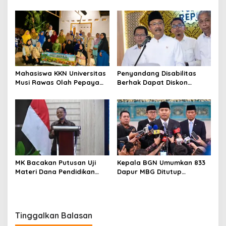
Khusus Masuk TNI, Polri,
Jauh, Bekali Murid Bangun
dan Perguruan Tinggi
Kemandirian Belajar
Mahasiswa KKN Universitas
Penyandang Disabilitas
Musi Rawas Olah Pepaya
Berhak Dapat Diskon
Menjadi Produk Bernilai
Minimal 20 Persen untuk
Jual Tinggi, Dorong UMKM
Biaya Sekolah dan Kuliah
Desa Air Satan
MK Bacakan Putusan Uji
Kepala BGN Umumkan 833
Materi Dana Pendidikan
Dapur MBG Ditutup
untuk MBG,
Permanen, Langgar Aturan
Kemendikdasmen Tunggu
Operasional
Implikasi Putusan
Tinggalkan Balasan