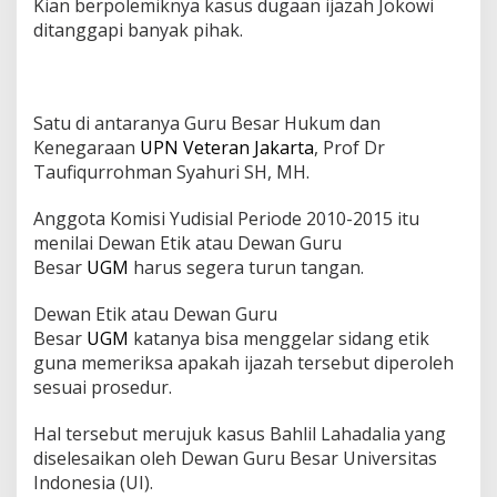
Kian berpolemiknya kasus dugaan ijazah Jokowi
s
ditanggapi banyak pihak.
a
r
U
P
N
Satu di antaranya Guru Besar Hukum dan
I
Kenegaraan
UPN Veteran Jakarta
, Prof Dr
n
Taufiqurrohman Syahuri SH, MH.
g
a
t
Anggota Komisi Yudisial Periode 2010-2015 itu
k
menilai Dewan Etik atau Dewan Guru
a
Besar
UGM
harus segera turun tangan.
n
K
Dewan Etik atau Dewan Guru
a
s
Besar
UGM
katanya bisa menggelar sidang etik
u
guna memeriksa apakah ijazah tersebut diperoleh
s
sesuai prosedur.
B
a
Hal tersebut merujuk kasus Bahlil Lahadalia yang
h
l
diselesaikan oleh Dewan Guru Besar Universitas
i
Indonesia (UI).
l