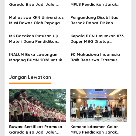
s
Garuda Bisa Jadi Jalur
MPLS Pendidikan Jarak
i
Khusus Masuk TNI, Polri,
Jauh, Bekali Murid Bangun
p
dan Perguruan Tinggi
Kemandirian Belajar
Mahasiswa KKN Universitas
Penyandang Disabilitas
Musi Rawas Olah Pepaya
Berhak Dapat Diskon
o
Menjadi Produk Bernilai
Minimal 20 Persen untuk
s
Jual Tinggi, Dorong UMKM
Biaya Sekolah dan Kuliah
MK Bacakan Putusan Uji
Kepala BGN Umumkan 833
Desa Air Satan
Materi Dana Pendidikan
Dapur MBG Ditutup
untuk MBG,
Permanen, Langgar Aturan
Kemendikdasmen Tunggu
Operasional
INALUM Buka Lowongan
90 Mahasiswa Indonesia
Implikasi Putusan
Magang BUMN 2026 untuk
Raih Beasiswa Erasmus
Mahasiswa, Simak
Mundus, Siap Tempuh Studi
Ketentuannya!
S2 Gratis di Eropa
Jangan Lewatkan
Buwas: Sertifikat Pramuka
Kemendikdasmen Gelar
Garuda Bisa Jadi Jalur
MPLS Pendidikan Jarak