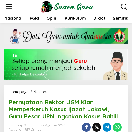
L
e
w
a
Nasional
PGRI
Opini
Kurikulum
Diklat
Sertifika
t
i
k
e
k
o
n
t
e
n
Homepage
/
Nasional
P
e
Pernyataan Rektor UGM Kian
r
n
Memperkeruh Kasus Ijazah Jokowi,
y
Guru Besar UPN Ingatkan Kasus Bahlil
a
t
Harahap Sitohang
27 Agustus 2025
a
Nasional
819 Dilihat