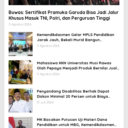
Buwas: Sertifikat Pramuka Garuda Bisa Jadi Jalur
Khusus Masuk TNI, Polri, dan Perguruan Tinggi
5 Agustus 2026
Kemendikdasmen Gelar MPLS Pendidikan
Jarak Jauh, Bekali Murid Bangun
Kemandirian Belajar
5 Agustus 2026
Mahasiswa KKN Universitas Musi Rawas
Olah Pepaya Menjadi Produk Bernilai Jual
Tinggi, Dorong UMKM Desa Air Satan
5 Agustus 2026
Penyandang Disabilitas Berhak Dapat
Diskon Minimal 20 Persen untuk Biaya
Sekolah dan Kuliah
31 Juli 2026
MK Bacakan Putusan Uji Materi Dana
Pendidikan untuk MBG, Kemendikdasmen