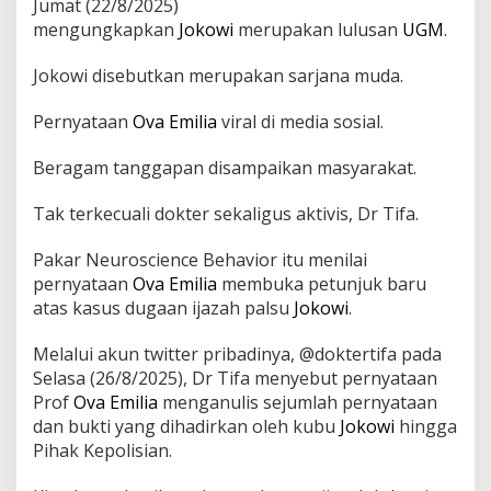
Jumat (22/8/2025)
h
mengungkapkan
Jokowi
merupakan lulusan
UGM
.
K
a
s
Jokowi disebutkan merupakan sarjana muda.
u
s
Pernyataan
Ova Emilia
viral di media sosial.
I
j
Beragam tanggapan disampaikan masyarakat.
a
z
a
Tak terkecuali dokter sekaligus aktivis, Dr Tifa.
h
J
Pakar Neuroscience Behavior itu menilai
o
pernyataan
Ova Emilia
membuka petunjuk baru
k
atas kasus dugaan ijazah palsu
Jokowi
.
o
w
i
Melalui akun twitter pribadinya, @doktertifa pada
,
Selasa (26/8/2025), Dr Tifa menyebut pernyataan
G
Prof
Ova Emilia
menganulis sejumlah pernyataan
u
dan bukti yang dihadirkan oleh kubu
Jokowi
hingga
r
u
Pihak Kepolisian.
B
e