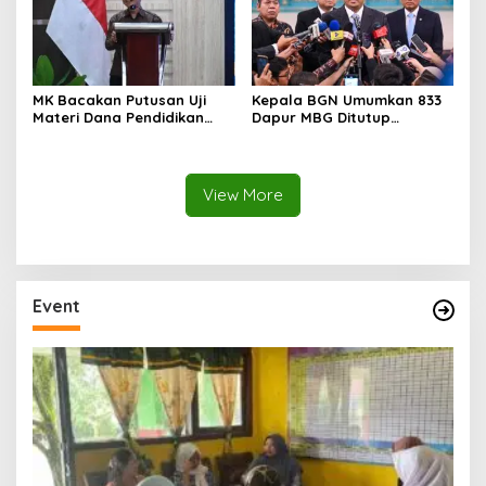
MK Bacakan Putusan Uji
Kepala BGN Umumkan 833
Materi Dana Pendidikan
Dapur MBG Ditutup
untuk MBG,
Permanen, Langgar Aturan
Kemendikdasmen Tunggu
Operasional
Implikasi Putusan
View More
Event