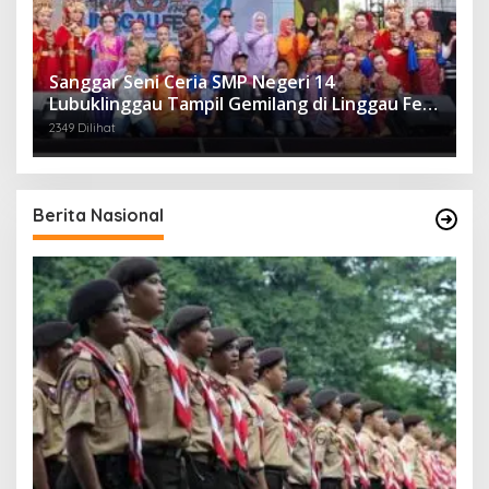
Sanggar Seni Ceria SMP Negeri 14
Lubuklinggau Tampil Gemilang di Linggau Fest
2025
2349 Dilihat
Berita Nasional