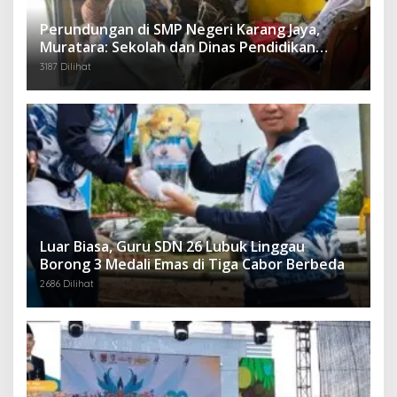
Perundungan di SMP Negeri Karang Jaya,
Muratara: Sekolah dan Dinas Pendidikan
Langsung Ambil Tindakan Tegas
3187 Dilihat
Luar Biasa, Guru SDN 26 Lubuk Linggau
Borong 3 Medali Emas di Tiga Cabor Berbeda
2686 Dilihat