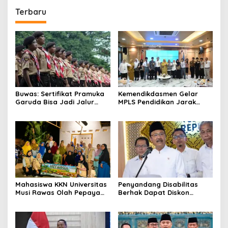
Terbaru
Buwas: Sertifikat Pramuka
Kemendikdasmen Gelar
Garuda Bisa Jadi Jalur
MPLS Pendidikan Jarak
Khusus Masuk TNI, Polri,
Jauh, Bekali Murid Bangun
dan Perguruan Tinggi
Kemandirian Belajar
Mahasiswa KKN Universitas
Penyandang Disabilitas
Musi Rawas Olah Pepaya
Berhak Dapat Diskon
Menjadi Produk Bernilai
Minimal 20 Persen untuk
Jual Tinggi, Dorong UMKM
Biaya Sekolah dan Kuliah
Desa Air Satan