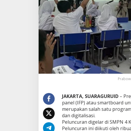
k
a
n
S
m
a
r
t
b
o
a
r
d
u
n
Prabowo
t
u
k
P
JAKARTA, SUARAGURUID
– Pre
r
panel (IFP) atau smartboard un
o
merupakan salah satu program 
s
dan digitalisasi.
e
Peluncuran digelar di SMPN 4 Ko
s
B
Peluncuran ini diikuti oleh ribu