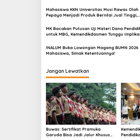
i
p
Mahasiswa KKN Universitas Musi Rawas Olah
Pepaya Menjadi Produk Bernilai Jual Tinggi,
o
Dorong UMKM Desa Air Satan
s
MK Bacakan Putusan Uji Materi Dana Pendidi
untuk MBG, Kemendikdasmen Tunggu Implika
Putusan
INALUM Buka Lowongan Magang BUMN 2026 
Mahasiswa, Simak Ketentuannya!
Jangan Lewatkan
Buwas: Sertifikat Pramuka
Kemendi
Garuda Bisa Jadi Jalur Khusus
Pendidik