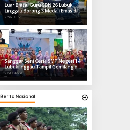
Luar Biasa, Guru SDN 26 Lubuk
Linggau Borong 3 Medali Emas di
Tiga Cabor Berbeda
2696 Dilihat
Sanggar Seni Ceria SMP Negeri 14
Lubuklinggau Tampil Gemilang di
Linggau Fest 2025
2351 Dilihat
Berita Nasional