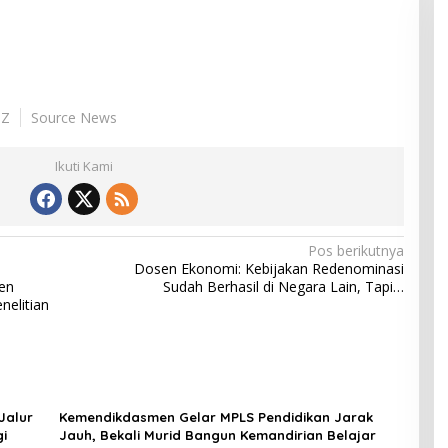
HZ
Source News
Ikuti Kami
Pos berikutnya
Dosen Ekonomi: Kebijakan Redenominasi
en
Sudah Berhasil di Negara Lain, Tapi…
nelitian
Jalur
Kemendikdasmen Gelar MPLS Pendidikan Jarak
gi
Jauh, Bekali Murid Bangun Kemandirian Belajar