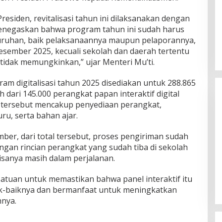
esiden, revitalisasi tahun ini dilaksanakan dengan
menegaskan bahwa program tahun ini sudah harus
luruhan, baik pelaksanaannya maupun pelaporannya,
sember 2025, kecuali sekolah dan daerah tertentu
idak memungkinkan,” ujar Menteri Mu’ti.
am digitalisasi tahun 2025 disediakan untuk 288.865
 dari 145.000 perangkat papan interaktif digital
m tersebut mencakup penyediaan perangkat,
ru, serta bahan ajar.
ber, dari total tersebut, proses pengiriman sudah
ngan rincian perangkat yang sudah tiba di sekolah
Himpunan Wanita UNPARI Salurkan
isanya masih dalam perjalanan.
Bantuan bagi Korban Kebakaran
di Jawa Kanan SS
Di PGRI
|
27 Juli 2026
atuan untuk memastikan bahwa panel interaktif itu
k-baiknya dan bermanfaat untuk meningkatkan
hnya.