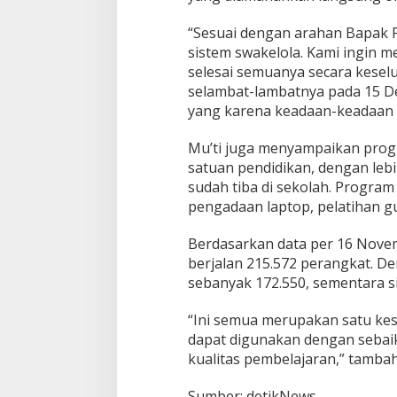
“Sesuai dengan arahan Bapak Pr
sistem swakelola. Kami ingin 
selesai semuanya secara kese
selambat-lambatnya pada 15 De
yang karena keadaan-keadaan t
Mu’ti juga menyampaikan progr
satuan pendidikan, dengan lebih
sudah tiba di sekolah. Progra
pengadaan laptop, pelatihan gu
Berdasarkan data per 16 Novem
berjalan 215.572 perangkat. De
sebanyak 172.550, sementara s
“Ini semua merupakan satu kes
dapat digunakan dengan sebai
kualitas pembelajaran,” tamba
Sumber: detikNews