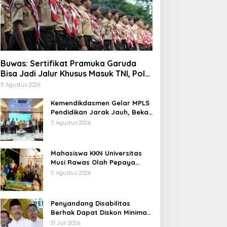
Buwas: Sertifikat Pramuka Garuda
Bisa Jadi Jalur Khusus Masuk TNI, Polri,
dan Perguruan Tinggi
5 Agustus 2026
Kemendikdasmen Gelar MPLS
Pendidikan Jarak Jauh, Bekali
Murid Bangun Kemandirian
5 Agustus 2026
Belajar
Mahasiswa KKN Universitas
Musi Rawas Olah Pepaya
Menjadi Produk Bernilai Jual
5 Agustus 2026
Tinggi, Dorong UMKM Desa Air
Satan
Penyandang Disabilitas
Berhak Dapat Diskon Minimal
20 Persen untuk Biaya
31 Juli 2026