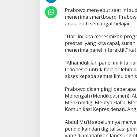
e
l
Prabowo menyebut saat ini sud
a
menerima smartboard. Prabowo
j
anak lebih semangat belajar.
a
r
d
“Hari ini kita meresmikan prog
i
prestasi yang kita capai, suda
S
menerima panel interaktif,” ka
e
k
o
“Alhamdulillah panel ini kita 
l
Indonesia untuk belajar lebih b
a
akses kepada semua ilmu dan s
h
Prabowo didampingi beberapa 
Menengah (Mendikdasmen), Abdu
Menkomdigi Meutya Hafid, Men
Komunikasi Kepresidenan, Ang
Abdul Mu’ti sebelumnya menya
pendidikan dan digitalisasi pe
yang diamanahkan langsung o