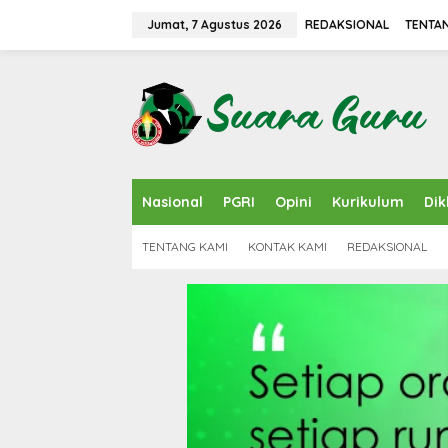
L
e
Jumat, 7 Agustus 2026
REDAKSIONAL
TENTA
w
a
t
i
k
e
k
o
n
Nasional
PGRI
Opini
Kurikulum
Dik
t
e
n
TENTANG KAMI
KONTAK KAMI
REDAKSIONAL