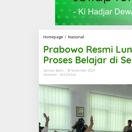
Homepage
/
Nasional
P
r
Prabowo Resmi Lun
a
b
Proses Belajar di S
o
w
o
Samsul Bahri
18 November 2025
R
Nasional
424 Dilihat
e
s
m
i
L
u
n
c
u
r