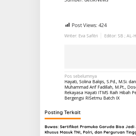
Post Views:
424
Writer: Eva Safitri
Editor: SB ; AL-
N
Pos sebelumnya
Hayati, Solina Balqis, S.Pd., M.Si. dan
a
Muhammad Arif Fadillah, M.Pt., Dos
v
Rekayasa Hayati ITMS Raih Hibah Pe
Bergengsi RISetmu Batch IX
i
g
Posting Terkait
a
s
Buwas: Sertifikat Pramuka Garuda Bisa Jadi 
Khusus Masuk TNI, Polri, dan Perguruan Ting