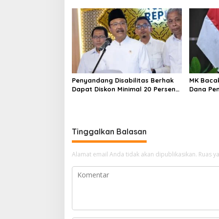
Masuk TNI, Polri, dan Perguruan
Murid Ba
Tinggi
Belajar
Penyandang Disabilitas Berhak
MK Bacak
Dapat Diskon Minimal 20 Persen
Dana Pen
untuk Biaya Sekolah dan Kuliah
Kemendi
Implikas
Tinggalkan Balasan
Alamat email Anda tidak akan dipublikasikan.
Ruas ya