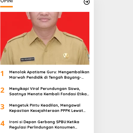
OPINI
1
Menolak Apatisme Guru: Mengembalikan
Marwah Pendidik di Tengah Bayang-
Bayang Kriminalisasi
2
Menyikapi Viral Perundungan Siswa,
Saatnya Menata Kembali Fondasi Etika
di Sekolah Kita
3
Mengetuk Pintu Keadilan, Mengawal
Kepastian Kesejahteraan PPPK Lewat
APBN
4
Ironi si Depan Gerbang SPBU:Ketika
Regulasi Perlindungan Konsumen
Membentur Perut Rakyat Miskin