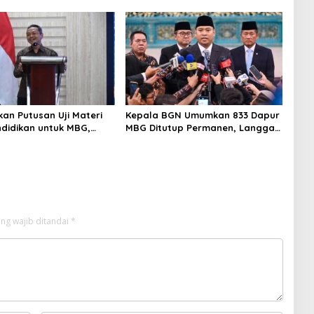
ngun Kemandirian
Produk Bernilai Jual Tinggi,
Dorong UMKM Desa Air Satan
an Putusan Uji Materi
Kepala BGN Umumkan 833 Dapur
didikan untuk MBG,
MBG Ditutup Permanen, Langgar
kdasmen Tunggu
Aturan Operasional
i Putusan
ng wajib ditandai
*