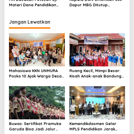
Desa Air Satan
Materi Dana Pendidikan
Dapur MBG Ditutup
untuk MBG,
Permanen, Langgar Aturan
Kemendikdasmen Tunggu
Operasional
Implikasi Putusan
Jangan Lewatkan
Mahasiswa KKN UNMURA
Ruang Kecil, Mimpi Besar:
Posko 10 Ajak Warga Desa
Kisah Anak-anak Bandung
Pedang Bijak Bermedia
Ujung Menemukan Dunia
Digital
Lewat Literasi
Buwas: Sertifikat Pramuka
Kemendikdasmen Gelar
Garuda Bisa Jadi Jalur
MPLS Pendidikan Jarak