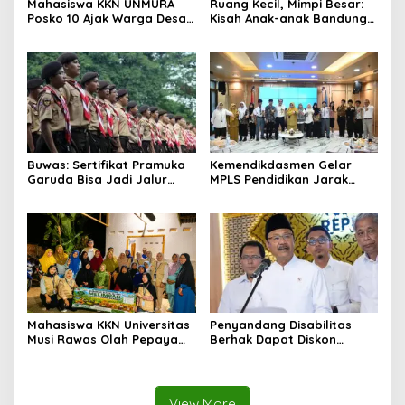
Mahasiswa KKN UNMURA
Ruang Kecil, Mimpi Besar:
Posko 10 Ajak Warga Desa
Kisah Anak-anak Bandung
Pedang Bijak Bermedia
Ujung Menemukan Dunia
Digital
Lewat Literasi
Buwas: Sertifikat Pramuka
Kemendikdasmen Gelar
Garuda Bisa Jadi Jalur
MPLS Pendidikan Jarak
Khusus Masuk TNI, Polri,
Jauh, Bekali Murid Bangun
dan Perguruan Tinggi
Kemandirian Belajar
Mahasiswa KKN Universitas
Penyandang Disabilitas
Musi Rawas Olah Pepaya
Berhak Dapat Diskon
Menjadi Produk Bernilai
Minimal 20 Persen untuk
Jual Tinggi, Dorong UMKM
Biaya Sekolah dan Kuliah
Desa Air Satan
View More