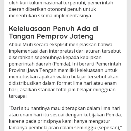
oleh kurikulum nasional terpenuhi, pemerintah
l
daerah diberikan otonomi penuh untuk
M
u
menentukan skema implementasinya.
t
i
Keleluasaan Penuh Ada di
T
Tangan Pemprov Jateng
e
g
Abdul Muti secara eksplisit menjelaskan bahwa
a
implementasi dan interpretasi dari aturan tersebut
s
k
diserahkan sepenuhnya kepada kebijakan
a
pemerintah daerah (Pemda). Ini berarti Pemerintah
n
Provinsi Jawa Tengah memiliki keleluasaan untuk
F
memutuskan apakah waktu belajar tersebut akan
l
e
didistribusikan dalam format lima hari atau enam
k
hari, asalkan standar total jam belajar mingguan
s
tercapai.
i
b
“Dari situ nantinya mau diterapkan dalam lima hari
i
l
atau enam hari itu sesuai dengan kebijakan Pemda,
i
karena pada prinsipnya kami hanya mengatur
t
lamanya pembelajaran dalam seminggu (sepekan),”
a