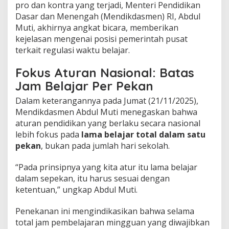
pro dan kontra yang terjadi, Menteri Pendidikan
d
i
Dasar dan Menengah (Mendikdasmen) RI, Abdul
J
Muti, akhirnya angkat bicara, memberikan
a
kejelasan mengenai posisi pemerintah pusat
t
terkait regulasi waktu belajar.
e
n
g
Fokus Aturan Nasional: Batas
:
Jam Belajar Per Pekan
M
e
Dalam keterangannya pada Jumat (21/11/2025),
n
Mendikdasmen Abdul Muti menegaskan bahwa
d
aturan pendidikan yang berlaku secara nasional
i
lebih fokus pada
lama belajar total dalam satu
k
d
pekan
, bukan pada jumlah hari sekolah.
a
s
“Pada prinsipnya yang kita atur itu lama belajar
m
dalam sepekan, itu harus sesuai dengan
e
ketentuan,” ungkap Abdul Muti.
n
A
b
Penekanan ini mengindikasikan bahwa selama
d
total jam pembelajaran mingguan yang diwajibkan
u