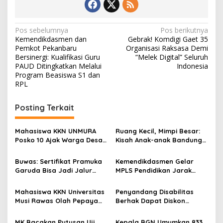
N
Pos sebelumnya
Pos berikutnya
Kemendikdasmen dan
Gebrak! Komdigi Gaet 35
a
Pemkot Pekanbaru
Organisasi Raksasa Demi
v
Bersinergi: Kualifikasi Guru
“Melek Digital” Seluruh
PAUD Ditingkatkan Melalui
Indonesia
i
Program Beasiswa S1 dan
RPL
g
a
Posting Terkait
s
i
Mahasiswa KKN UNMURA
Ruang Kecil, Mimpi Besar:
p
Posko 10 Ajak Warga Desa
Kisah Anak-anak Bandung
Pedang Bijak Bermedia
Ujung Menemukan Dunia
o
Digital
Lewat Literasi
Buwas: Sertifikat Pramuka
Kemendikdasmen Gelar
s
Garuda Bisa Jadi Jalur
MPLS Pendidikan Jarak
Khusus Masuk TNI, Polri,
Jauh, Bekali Murid Bangun
dan Perguruan Tinggi
Kemandirian Belajar
Mahasiswa KKN Universitas
Penyandang Disabilitas
Musi Rawas Olah Pepaya
Berhak Dapat Diskon
Menjadi Produk Bernilai
Minimal 20 Persen untuk
Jual Tinggi, Dorong UMKM
Biaya Sekolah dan Kuliah
MK Bacakan Putusan Uji
Kepala BGN Umumkan 833