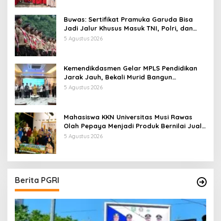
Buwas: Sertifikat Pramuka Garuda Bisa
Jadi Jalur Khusus Masuk TNI, Polri, dan
Perguruan Tinggi
5 Agustus 2026
Kemendikdasmen Gelar MPLS Pendidikan
Jarak Jauh, Bekali Murid Bangun
Kemandirian Belajar
5 Agustus 2026
Mahasiswa KKN Universitas Musi Rawas
Olah Pepaya Menjadi Produk Bernilai Jual
Tinggi, Dorong UMKM Desa Air Satan
5 Agustus 2026
Berita PGRI