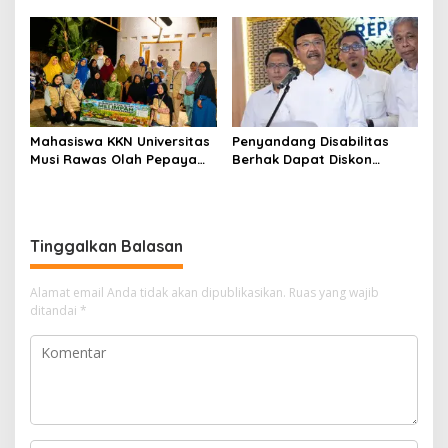
Khusus Masuk TNI, Polri,
Jauh, Bekali Murid Bangun
dan Perguruan Tinggi
Kemandirian Belajar
Mahasiswa KKN Universitas
Penyandang Disabilitas
Musi Rawas Olah Pepaya
Berhak Dapat Diskon
Menjadi Produk Bernilai
Minimal 20 Persen untuk
Jual Tinggi, Dorong UMKM
Biaya Sekolah dan Kuliah
Desa Air Satan
Tinggalkan Balasan
Alamat email Anda tidak akan dipublikasikan.
Ruas yang wajib
ditandai
*