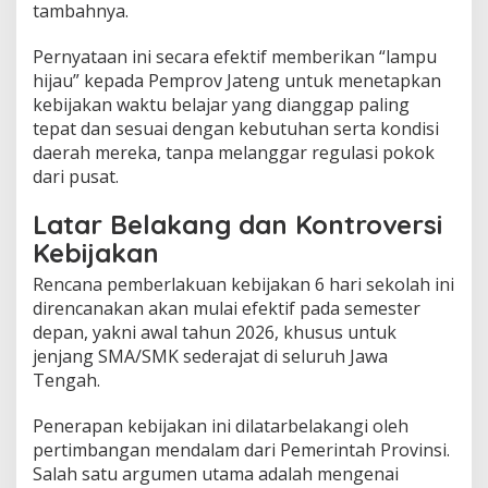
tambahnya.
s
A
d
Pernyataan ini secara efektif memberikan “lampu
a
hijau” kepada Pemprov Jateng untuk menetapkan
d
kebijakan waktu belajar yang dianggap paling
i
tepat dan sesuai dengan kebutuhan serta kondisi
T
daerah mereka, tanpa melanggar regulasi pokok
a
n
dari pusat.
g
a
Latar Belakang dan Kontroversi
n
Kebijakan
D
a
Rencana pemberlakuan kebijakan 6 hari sekolah ini
e
direncanakan akan mulai efektif pada semester
r
a
depan, yakni awal tahun 2026, khusus untuk
h
jenjang SMA/SMK sederajat di seluruh Jawa
Tengah.
Penerapan kebijakan ini dilatarbelakangi oleh
pertimbangan mendalam dari Pemerintah Provinsi.
Salah satu argumen utama adalah mengenai