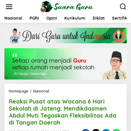
L
e
w
a
Nasional
PGRI
Opini
Kurikulum
Diklat
Sertifika
t
i
k
e
k
o
n
t
e
n
Homepage
/
Nasional
R
e
Reaksi Pusat atas Wacana 6 Hari
a
k
Sekolah di Jateng: Mendikdasmen
s
Abdul Muti Tegaskan Fleksibilitas Ada
i
di Tangan Daerah
P
u