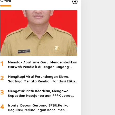
OPINI
1
Menolak Apatisme Guru: Mengembalikan
Marwah Pendidik di Tengah Bayang-
Bayang Kriminalisasi
2
Menyikapi Viral Perundungan Siswa,
Saatnya Menata Kembali Fondasi Etika
di Sekolah Kita
3
Mengetuk Pintu Keadilan, Mengawal
Kepastian Kesejahteraan PPPK Lewat
APBN
4
Ironi si Depan Gerbang SPBU:Ketika
Regulasi Perlindungan Konsumen
Membentur Perut Rakyat Miskin