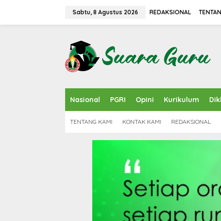
L
e
Sabtu, 8 Agustus 2026
REDAKSIONAL
TENTAN
w
a
t
i
k
e
k
o
n
Nasional
PGRI
Opini
Kurikulum
Dik
t
e
n
TENTANG KAMI
KONTAK KAMI
REDAKSIONAL