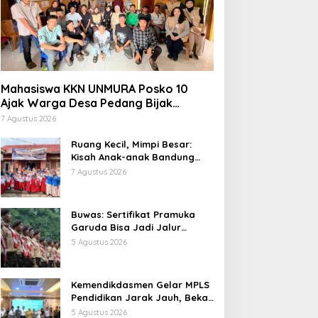
Mahasiswa KKN UNMURA Posko 10
Ajak Warga Desa Pedang Bijak
Bermedia Digital
7 Agustus 2026
Ruang Kecil, Mimpi Besar:
Kisah Anak-anak Bandung
Ujung Menemukan Dunia
7 Agustus 2026
Lewat Literasi
Buwas: Sertifikat Pramuka
Garuda Bisa Jadi Jalur
Khusus Masuk TNI, Polri, dan
5 Agustus 2026
Perguruan Tinggi
Kemendikdasmen Gelar MPLS
Pendidikan Jarak Jauh, Bekali
Murid Bangun Kemandirian
5 Agustus 2026