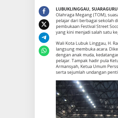
i
P
LUBUKLINGGAU, SUARAGURU.
e
Olahraga Megang (TOM), suasa
m
b
pelajar dari berbagai sekolah
u
pembukaan Festival Street Socc
k
yang kini menjadi salah satu ke
a
a
Wali Kota Lubuk Linggau, H. Ra
n
F
langsung membuka acara. Dike
e
dengan anak muda, kedatangan
s
pelajar. Tampak hadir pula Ketu
t
Armansyah, Ketua Umum Persso
i
serta sejumlah undangan penti
v
a
l
S
t
r
e
e
t
S