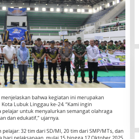
Himpunan Wanita UNPARI Salurkan
a menjelaskan bahwa kegiatan ini merupakan
Bantuan bagi Korban Kebakaran
 Kota Lubuk Linggau ke-24. “Kami ingin
di Jawa Kanan SS
 pelajar untuk menyalurkan semangat olahraga
Di PGRI
|
27 Juli 2026
 dan edukatif,” ujarnya.
tim pelajar: 32 tim dari SD/MI, 20 tim dari SMP/MTs, dan
a hari pelaksanaan, mulai 15 hingga 17 Oktober 2025,