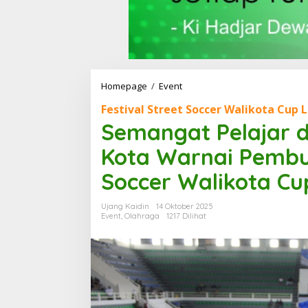
Homepage
/
Event
S
e
Festival Street Soccer Walikota Cup 
m
a
Semangat Pelajar 
n
g
Kota Warnai Pembuk
a
t
Soccer Walikota Cu
P
e
Ujang Kaidin
14 Oktober 2025
l
Event
,
Olahraga
1217 Dilihat
a
j
a
r
d
a
n