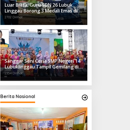
Luar Biasa, Guru SDN 26 Lubuk
Linggau Borong 3 Medali Emas di
Tiga Cabor Berbeda
2702 Dilihat
Sanggar Seni Ceria SMP Negeri 14
Lubuklinggau Tampil Gemilang di
Linggau Fest 2025
2354 Dilihat
Berita Nasional