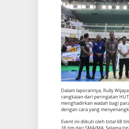
o
c
c
e
r
W
a
l
i
k
o
t
a
C
u
p
2
0
Dalam laporannya, Rully Wijay
2
rangkaian dari peringatan HUT
5
menghadirkan wadah bagi para
dengan cara yang menyenangkan
Event ini diikuti oleh total 68 
16 tim dari SMA/MA. Selama tig