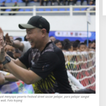
t menyapa peserta Festival street soccer pelajar, para pelajar sangat
wali. Foto kojang