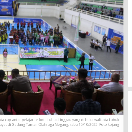
ta cup antar pelajar se kota Lubuk Linggau yang di buka walikota Lubuk
ayat di Gedung Taman Olahraga Megang, rabu 15/10/2025. Foto kojang