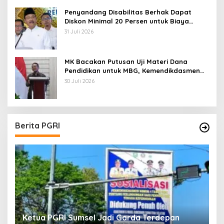
Penyandang Disabilitas Berhak Dapat
Diskon Minimal 20 Persen untuk Biaya
Sekolah dan Kuliah
31 Juli 2026
MK Bacakan Putusan Uji Materi Dana
Pendidikan untuk MBG, Kemendikdasmen
Tunggu Implikasi Putusan
30 Juli 2026
Berita PGRI
Ketua PGRI Sumsel Jadi Garda Terdepan
G