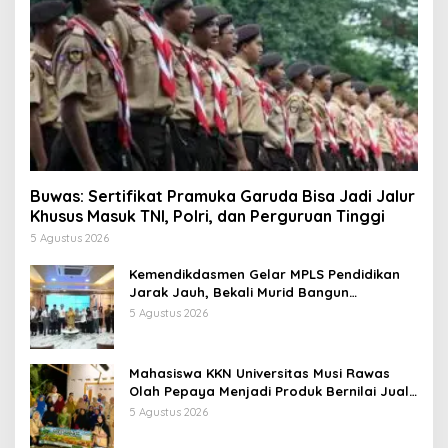
Buwas: Sertifikat Pramuka Garuda Bisa Jadi Jalur
Khusus Masuk TNI, Polri, dan Perguruan Tinggi
5 Agustus 2026
Kemendikdasmen Gelar MPLS Pendidikan
Jarak Jauh, Bekali Murid Bangun
Kemandirian Belajar
5 Agustus 2026
Mahasiswa KKN Universitas Musi Rawas
Olah Pepaya Menjadi Produk Bernilai Jual
Tinggi, Dorong UMKM Desa Air Satan
5 Agustus 2026