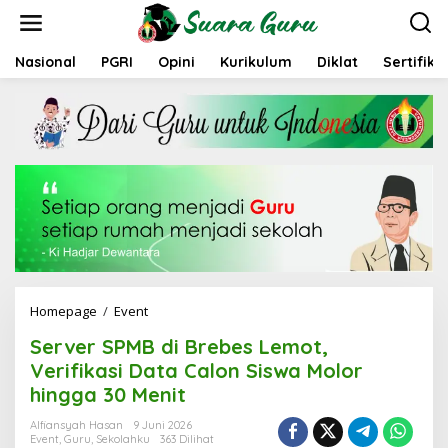
L
e
w
a
Nasional
PGRI
Opini
Kurikulum
Diklat
Sertifika
t
i
k
e
k
o
n
t
e
n
Homepage
/
Event
S
e
Server SPMB di Brebes Lemot,
r
v
Verifikasi Data Calon Siswa Molor
e
hingga 30 Menit
r
S
Alfiansyah Hasan
9 Juni 2026
P
Event
,
Guru
,
Sekolahku
363 Dilihat