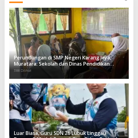
Perundungan di SMP Negeri Karang Jaya,
Muratara: Sekolah dan Dinas Pendidikan
Langsung Ambil Tindakan Tegas
3188 Dilihat
Luar Biasa, Guru SDN 26 Lubuk Linggau