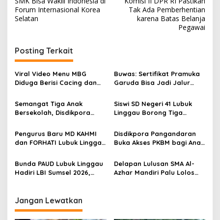
SMK Bisa Wakili Indonesia di
Komisi II DPR RI Pastikan
v
Forum Internasional Korea
Tak Ada Pemberhentian
Selatan
karena Batas Belanja
i
Pegawai
g
Posting Terkait
a
s
Viral Video Menu MBG
Buwas: Sertifikat Pramuka
i
Diduga Berisi Cacing dan
Garuda Bisa Jadi Jalur
p
Ulat, Pemkab Musi Rawas
Khusus Masuk TNI, Polri,
Lakukan Investigasi
dan Perguruan Tinggi
Semangat Tiga Anak
Siswi SD Negeri 41 Lubuk
o
Bersekolah, Disdikpora
Linggau Borong Tiga
s
Pangandaran Pastikan Hak
Medali Perunggu di
Pendidikan Terpenuhi
Kejuaraan Akuatik
Pengurus Baru MD KAHMI
Disdikpora Pangandaran
Indonesia Palembang
dan FORHATI Lubuk Linggau
Buka Akses PKBM bagi Anak
Resmi Dilantik, Siap
Korban Kekerasan Seksual
Bersinergi Bangun Daerah
Bunda PAUD Lubuk Linggau
Delapan Lulusan SMA Al-
Hadiri LBI Sumsel 2026,
Azhar Mandiri Palu Lolos
Dorong Inovasi dan Peran
PTN Kedinasan dan Kampus
Keluarga dalam Tumbuh
Favorit
Kembang Anak
Jangan Lewatkan