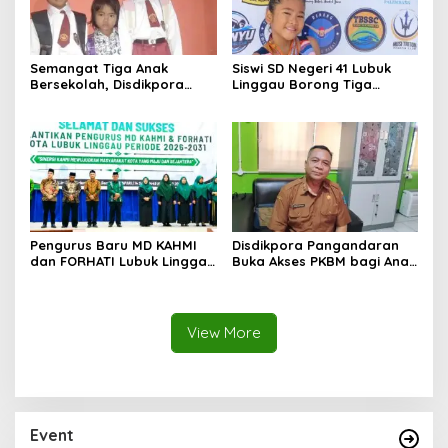
Semangat Tiga Anak
Siswi SD Negeri 41 Lubuk
Bersekolah, Disdikpora
Linggau Borong Tiga
Pangandaran Pastikan Hak
Medali Perunggu di
Pendidikan Terpenuhi
Kejuaraan Akuatik
Indonesia Palembang
Pengurus Baru MD KAHMI
Disdikpora Pangandaran
dan FORHATI Lubuk Linggau
Buka Akses PKBM bagi Anak
Resmi Dilantik, Siap
Korban Kekerasan Seksual
Bersinergi Bangun Daerah
View More
Event