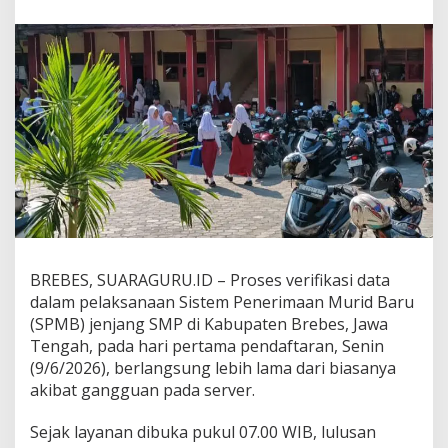
M
B
d
i
B
r
e
b
e
s
L
e
m
o
t
,
BREBES, SUARAGURU.ID – Proses verifikasi data
V
dalam pelaksanaan Sistem Penerimaan Murid Baru
e
(SPMB) jenjang SMP di Kabupaten Brebes, Jawa
r
Tengah, pada hari pertama pendaftaran, Senin
i
(9/6/2026), berlangsung lebih lama dari biasanya
f
i
akibat gangguan pada server.
k
a
Sejak layanan dibuka pukul 07.00 WIB, lulusan
s