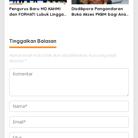
Pengurus Baru MD KAHMI
Disdikpora Pangandaran
dan FORHATI Lubuk Linggau
Buka Akses PKBM bagi Anak
Resmi Dilantik, Siap
Korban Kekerasan Seksual
Bersinergi Bangun Daerah
Tinggalkan Balasan
Alamat email Anda tidak akan dipublikasikan.
Ruas yang wajib
ditandai
*