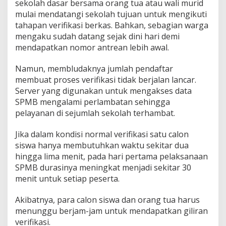
sekolah dasar bersama orang tua atau wali murid
i
mulai mendatangi sekolah tujuan untuk mengikuti
D
a
tahapan verifikasi berkas. Bahkan, sebagian warga
t
mengaku sudah datang sejak dini hari demi
a
mendapatkan nomor antrean lebih awal.
C
a
Namun, membludaknya jumlah pendaftar
l
o
membuat proses verifikasi tidak berjalan lancar.
n
Server yang digunakan untuk mengakses data
S
SPMB mengalami perlambatan sehingga
i
pelayanan di sejumlah sekolah terhambat.
s
w
a
Jika dalam kondisi normal verifikasi satu calon
M
siswa hanya membutuhkan waktu sekitar dua
o
hingga lima menit, pada hari pertama pelaksanaan
l
SPMB durasinya meningkat menjadi sekitar 30
o
r
menit untuk setiap peserta.
h
i
Akibatnya, para calon siswa dan orang tua harus
n
menunggu berjam-jam untuk mendapatkan giliran
g
verifikasi.
g