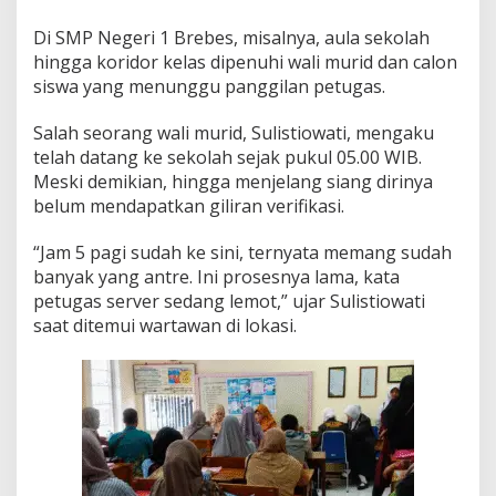
a
3
Di SMP Negeri 1 Brebes, misalnya, aula sekolah
0
hingga koridor kelas dipenuhi wali murid dan calon
M
siswa yang menunggu panggilan petugas.
e
n
Salah seorang wali murid, Sulistiowati, mengaku
i
t
telah datang ke sekolah sejak pukul 05.00 WIB.
Meski demikian, hingga menjelang siang dirinya
belum mendapatkan giliran verifikasi.
“Jam 5 pagi sudah ke sini, ternyata memang sudah
banyak yang antre. Ini prosesnya lama, kata
petugas server sedang lemot,” ujar Sulistiowati
saat ditemui wartawan di lokasi.