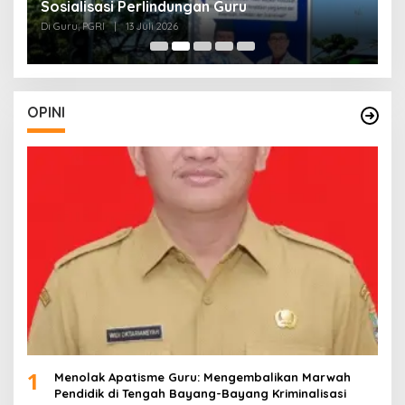
Sosialisasi Perlindungan Guru
L
J
Di Guru, PGRI
|
13 Juli 2026
Di
O
OPINI
1
Menolak Apatisme Guru: Mengembalikan Marwah
Pendidik di Tengah Bayang-Bayang Kriminalisasi