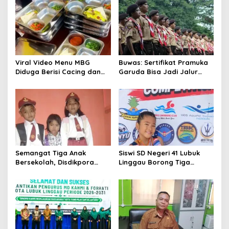
Viral Video Menu MBG
Buwas: Sertifikat Pramuka
Diduga Berisi Cacing dan
Garuda Bisa Jadi Jalur
Ulat, Pemkab Musi Rawas
Khusus Masuk TNI, Polri,
Lakukan Investigasi
dan Perguruan Tinggi
Semangat Tiga Anak
Siswi SD Negeri 41 Lubuk
Bersekolah, Disdikpora
Linggau Borong Tiga
Pangandaran Pastikan Hak
Medali Perunggu di
Pendidikan Terpenuhi
Kejuaraan Akuatik
Indonesia Palembang