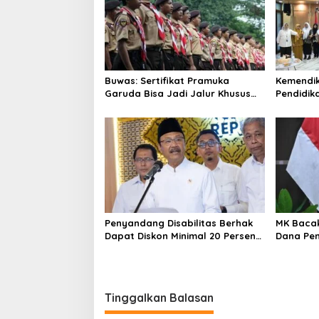
Buwas: Sertifikat Pramuka
Kemendi
Garuda Bisa Jadi Jalur Khusus
Pendidik
Masuk TNI, Polri, dan Perguruan
Murid Ba
Tinggi
Belajar
Penyandang Disabilitas Berhak
MK Bacak
Dapat Diskon Minimal 20 Persen
Dana Pen
untuk Biaya Sekolah dan Kuliah
Kemendi
Implikas
Tinggalkan Balasan