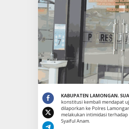
s
i
s
o
a
l
B
e
r
i
t
a
D
u
g
a
a
n
K
KABUPATEN LAMONGAN. SUA
o
konstitusi kembali mendapat uj
r
dilaporkan ke Polres Lamongan
u
melakukan intimidasi terhada
p
s
Syaiful Anam.
i