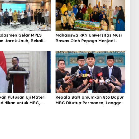
kdasmen Gelar MPLS
Mahasiswa KKN Universitas Musi
an Jarak Jauh, Bekali
Rawas Olah Pepaya Menjadi
ngun Kemandirian
Produk Bernilai Jual Tinggi,
Dorong UMKM Desa Air Satan
an Putusan Uji Materi
Kepala BGN Umumkan 833 Dapur
didikan untuk MBG,
MBG Ditutup Permanen, Langgar
kdasmen Tunggu
Aturan Operasional
i Putusan