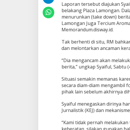
C
Laporan tersebut diajukan Syaif
r
belakang Plaza Lamongan. Dal
o
menurunkan (take down) berit
m
b
Lamongan Juga Tercium Aroma D
o
Memorandum.disway.id.
o
k
Tak berhenti di situ, RM bahk
,
dan melontarkan ancaman kera
K
e
b
“Dia mengancam akan melakukan
e
berita,” ungkap Syaiful, Sabtu (
b
a
Situasi semakin memanas karen
s
a
secara diam-diam mengambil f
n
pihak lain sebelum akhirnya di
P
e
Syaiful menegaskan dirinya han
r
Jurnalistik (KEJ) dan mekanis
s
d
i
“Kami tidak pernah melakukan t
L
keberatan, silakan gunakan h