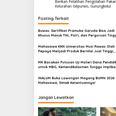
a
Berikan Pelatihan Pengolahan Pakan
v
Kelurahan Gilipurwo, Gunungkidul
i
Posting Terkait
g
a
Buwas: Sertifikat Pramuka Garuda Bisa Jadi 
s
Khusus Masuk TNI, Polri, dan Perguruan Ting
i
Mahasiswa KKN Universitas Musi Rawas Olah
p
Pepaya Menjadi Produk Bernilai Jual Tinggi,
Dorong UMKM Desa Air Satan
o
MK Bacakan Putusan Uji Materi Dana Pendidi
s
untuk MBG, Kemendikdasmen Tunggu Implika
Putusan
INALUM Buka Lowongan Magang BUMN 2026 
Mahasiswa, Simak Ketentuannya!
Jangan Lewatkan