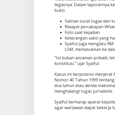
a
tegasnya. Dalam laporannya ke
m
bukti:
o
n
g
Salinan surat tugas dan k
a
Riwayat percakapan Wha
n
Foto saat kejadian
T
Keterangan saksi yang ha
e
r
Syaiful juga mengaku RM
a
LSM, memasukkan ke dalam
n
c
“Ini bukan ancaman pribadi, te
a
konstitusi,” ujar Syaiful.
m
Kasus ini berpotensi menjerat
Nomor 40 Tahun 1999 tentang 
dua tahun atau denda maksimal
menghalangi tugas jurnalistik.
Syaiful berharap aparat kepoli
agar wartawan dapat bekerja 