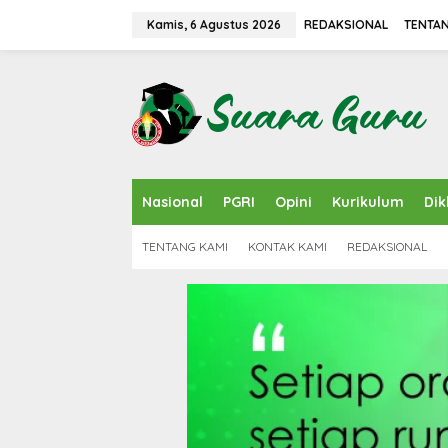
L
e
Kamis, 6 Agustus 2026
REDAKSIONAL
TENTAN
w
a
t
i
k
e
k
o
n
Nasional
PGRI
Opini
Kurikulum
Dik
t
e
n
TENTANG KAMI
KONTAK KAMI
REDAKSIONAL