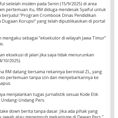
ul setelah insiden pada Senin (15/9/2025) di area
am pertemuan itu, RM diduga mendesak Syaiful untuk
a berjudul “Program Crombook Dinas Pendidikan
ugaan Korupsi” yang telah dipublikasikan di portal
an mengaku sebagai “eksekutor di wilayah Jawa Timur”
s.
 eksekusi di jalan jika saya tidak menurunkan
4/10/2025).
a RM datang bersama rekannya berinisial ZL, yang
oto pertemuan tanpa izin dan menyebarkannya ke
hapus.
ya menjalankan tugas jurnalistik sesuai Kode Etik
me Undang-Undang Pers.
ake down berita tanpa dasar. Jika ada pihak yang
ak jawab atau menempuh mekanisme di Dewan Pers,”