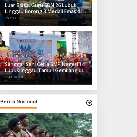
Luar Biasa, Guru SDN 26 Lubuk
Linggau Borong 3 Medali Emas di
Tiga Cabor Berbeda
2685 Dilihat
Sanggar Seni Ceria SMP Negeri 14
Lubuklinggau Tampil Gemilang di
Linggau Fest 2025
2348 Dilihat
Berita Nasional