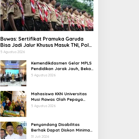
Buwas: Sertifikat Pramuka Garuda
Bisa Jadi Jalur Khusus Masuk TNI, Polri,
dan Perguruan Tinggi
5 Agustus 2026
Kemendikdasmen Gelar MPLS
Pendidikan Jarak Jauh, Bekali
Murid Bangun Kemandirian
5 Agustus 2026
Belajar
Mahasiswa KKN Universitas
Musi Rawas Olah Pepaya
Menjadi Produk Bernilai Jual
5 Agustus 2026
Tinggi, Dorong UMKM Desa Air
Satan
Penyandang Disabilitas
Berhak Dapat Diskon Minimal
20 Persen untuk Biaya
31 Juli 2026