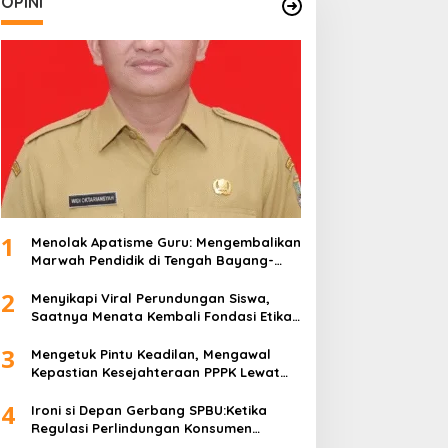
OPINI
1
Menolak Apatisme Guru: Mengembalikan
Marwah Pendidik di Tengah Bayang-
Bayang Kriminalisasi
2
Menyikapi Viral Perundungan Siswa,
Saatnya Menata Kembali Fondasi Etika
di Sekolah Kita
3
Mengetuk Pintu Keadilan, Mengawal
Kepastian Kesejahteraan PPPK Lewat
APBN
4
Ironi si Depan Gerbang SPBU:Ketika
Regulasi Perlindungan Konsumen
Membentur Perut Rakyat Miskin