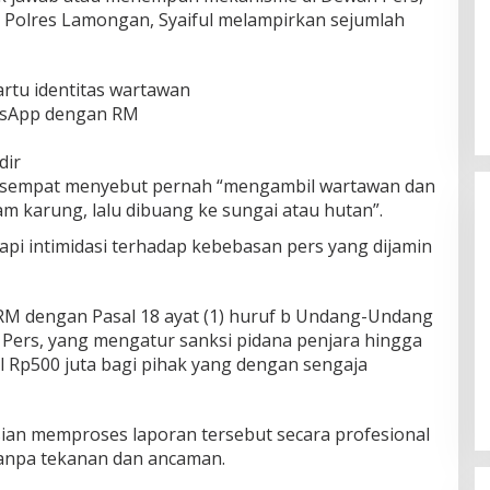
 Polres Lamongan, Syaiful melampirkan sejumlah
artu identitas wartawan
tsApp dengan RM
dir
 sempat menyebut pernah “mengambil wartawan dan
 karung, lalu dibuang ke sungai atau hutan”.
tapi intimidasi terhadap kebebasan pers yang dijamin
 RM dengan Pasal 18 ayat (1) huruf b Undang-Undang
Pers, yang mengatur sanksi pidana penjara hingga
Himpunan Wanita UNPARI Salurkan
 Rp500 juta bagi pihak yang dengan sengaja
Bantuan bagi Korban Kebakaran
di Jawa Kanan SS
Di PGRI
|
27 Juli 2026
sian memproses laporan tersebut secara profesional
tanpa tekanan dan ancaman.