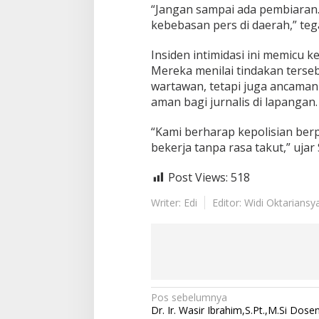
“Jangan sampai ada pembiaran. 
kebebasan pers di daerah,” teg
Insiden intimidasi ini memicu 
Mereka menilai tindakan terse
wartawan, tetapi juga ancaman 
aman bagi jurnalis di lapangan.
“Kami berharap kepolisian ber
bekerja tanpa rasa takut,” ujar 
Post Views:
518
Writer: Edi
Editor: Widi Oktariansy
N
Pos sebelumnya
Dr. Ir. Wasir Ibrahim,S.Pt.,M.Si D