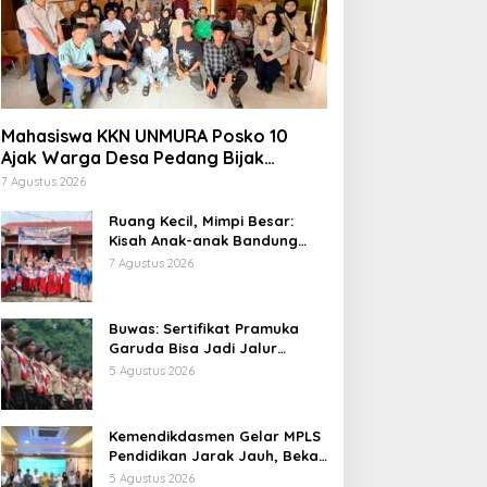
Mahasiswa KKN UNMURA Posko 10
Ajak Warga Desa Pedang Bijak
Bermedia Digital
7 Agustus 2026
Ruang Kecil, Mimpi Besar:
Kisah Anak-anak Bandung
Ujung Menemukan Dunia
7 Agustus 2026
Lewat Literasi
Buwas: Sertifikat Pramuka
Garuda Bisa Jadi Jalur
Khusus Masuk TNI, Polri, dan
5 Agustus 2026
Perguruan Tinggi
Kemendikdasmen Gelar MPLS
Pendidikan Jarak Jauh, Bekali
Murid Bangun Kemandirian
5 Agustus 2026