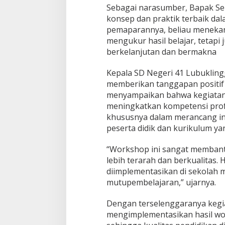
G
Sebagai narasumber, Bapak Se
u
konsep dan praktik terbaik d
g
pemaparannya, beliau menekan
u
s
mengukur hasil belajar, teta
I
berkelanjutan dan bermakna
X
Kepala SD Negeri 41 Lubuklingg
memberikan tanggapan positif 
menyampaikan bahwa kegiatan 
meningkatkan kompetensi prof
khususnya dalam merancang i
peserta didik dan kurikulum ya
“Workshop ini sangat memban
lebih terarah dan berkualitas.
diimplementasikan di sekolah
mutupembelajaran,” ujarnya.
Dengan terselenggaranya kegia
mengimplementasikan hasil wor