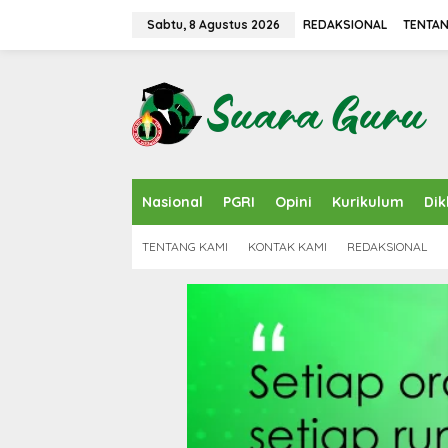
L
e
Sabtu, 8 Agustus 2026
REDAKSIONAL
TENTAN
w
a
t
i
k
e
k
o
n
Nasional
PGRI
Opini
Kurikulum
Dik
t
e
n
TENTANG KAMI
KONTAK KAMI
REDAKSIONAL