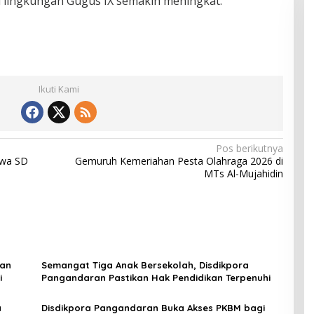
di lingkungan Gugus IX semakin meningkat.
Ikuti Kami
Pos berikutnya
swa SD
Gemuruh Kemeriahan Pesta Olahraga 2026 di
MTs Al-Mujahidin
dan
Semangat Tiga Anak Bersekolah, Disdikpora
i
Pangandaran Pastikan Hak Pendidikan Terpenuhi
a
Disdikpora Pangandaran Buka Akses PKBM bagi