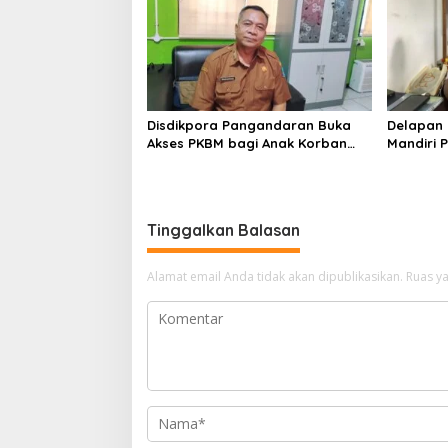
Disdikpora Pangandaran Buka
Delapan 
Akses PKBM bagi Anak Korban
Mandiri 
Kekerasan Seksual
Kedinasa
Tinggalkan Balasan
Alamat email Anda tidak akan dipublikasikan.
Ruas ya