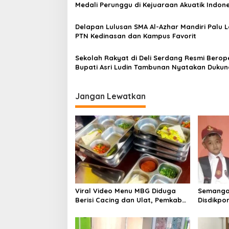
Medali Perunggu di Kejuaraan Akuatik Indone
o
Palembang
s
Delapan Lulusan SMA Al-Azhar Mandiri Palu L
PTN Kedinasan dan Kampus Favorit
Sekolah Rakyat di Deli Serdang Resmi Berope
Bupati Asri Ludin Tambunan Nyatakan Duku
Penuh
Jangan Lewatkan
Viral Video Menu MBG Diduga
Semangat
Berisi Cacing dan Ulat, Pemkab
Disdikpo
Musi Rawas Lakukan Investigasi
Pastikan
Terpenuh