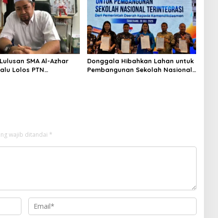
Lulusan SMA Al-Azhar
Donggala Hibahkan Lahan untuk
Palu Lolos PTN
Pembangunan Sekolah Nasional
n dan Kampus Favorit
Terintegrasi
ng wajib ditandai
*