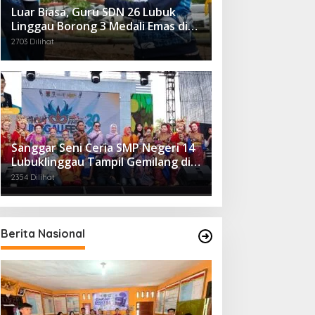
Luar Biasa, Guru SDN 26 Lubuk
Linggau Borong 3 Medali Emas di
Tiga Cabor Berbeda
2703 Dilihat
Sanggar Seni Ceria SMP Negeri 14
Lubuklinggau Tampil Gemilang di
Linggau Fest 2025
2354 Dilihat
Berita Nasional