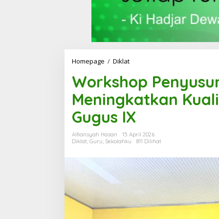
Homepage
/
Diklat
W
o
Workshop Penyusu
r
k
Meningkatkan Kuali
s
h
Gugus IX
o
p
P
Alfiansyah Hasan
15 April 2026
e
Diklat
,
Guru
,
Sekolahku
811 Dilihat
n
y
u
s
u
n
a
n