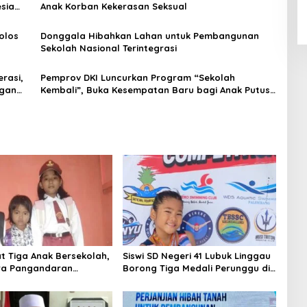
sia
Anak Korban Kekerasan Seksual
olos
Donggala Hibahkan Lahan untuk Pembangunan
Sekolah Nasional Terintegrasi
rasi,
Pemprov DKI Luncurkan Program “Sekolah
ngan
Kembali”, Buka Kesempatan Baru bagi Anak Putus
Sekolah
 Tiga Anak Bersekolah,
Siswi SD Negeri 41 Lubuk Linggau
ra Pangandaran
Borong Tiga Medali Perunggu di
 Hak Pendidikan
Kejuaraan Akuatik Indonesia
i
Palembang