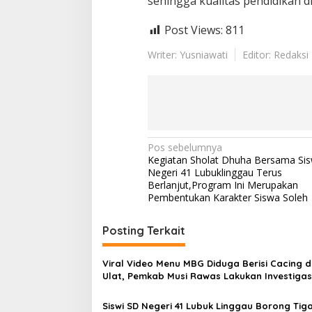
sehingga kualitas pendidikan 
Post Views:
811
Writer: Yusniawati
Editor: Redaksi
N
Pos sebelumnya
Kegiatan Sholat Dhuha Bersama Si
a
Negeri 41 Lubuklinggau Terus
v
Berlanjut,Program Ini Merupakan
Pembentukan Karakter Siswa Soleh
i
g
Posting Terkait
a
s
Viral Video Menu MBG Diduga Berisi Cacing 
Ulat, Pemkab Musi Rawas Lakukan Investigas
i
p
Siswi SD Negeri 41 Lubuk Linggau Borong Tig