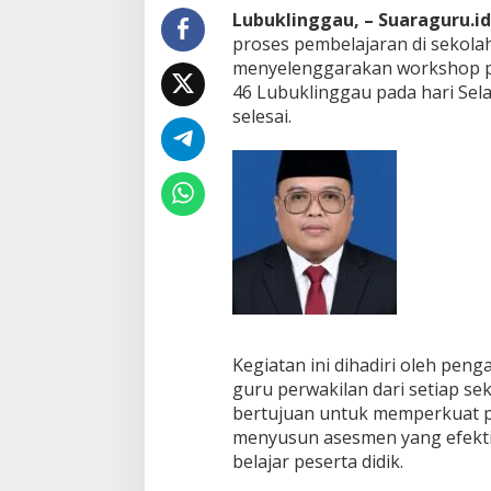
u
Lubuklinggau, – Suaraguru.id
a
proses pembelajaran di sekola
l
i
menyelenggarakan workshop p
t
46 Lubuklinggau pada hari Sela
a
selesai.
s
P
r
o
s
e
s
P
e
m
b
e
l
Kegiatan ini dihadiri oleh pen
a
guru perwakilan dari setiap s
j
bertujuan untuk memperkuat 
a
menyusun asesmen yang efektif,
r
a
belajar peserta didik.
n