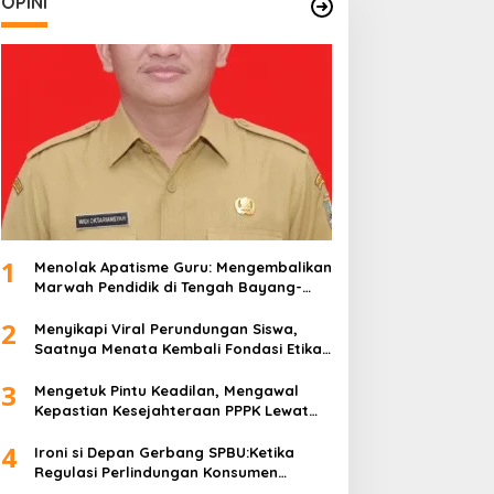
OPINI
1
Menolak Apatisme Guru: Mengembalikan
Marwah Pendidik di Tengah Bayang-
Bayang Kriminalisasi
2
Menyikapi Viral Perundungan Siswa,
Saatnya Menata Kembali Fondasi Etika
di Sekolah Kita
3
Mengetuk Pintu Keadilan, Mengawal
Kepastian Kesejahteraan PPPK Lewat
APBN
4
Ironi si Depan Gerbang SPBU:Ketika
Regulasi Perlindungan Konsumen
Membentur Perut Rakyat Miskin