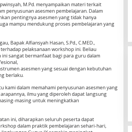
pwinsyah, M.Pd. menyampaikan materi terkait
alam penyusunan asesmen pembelajaran. Dalam
kan pentingnya asesmen yang tidak hanya
pi juga mampu mendukung proses pembelajaran yang
au, Bapak Alfiansyah Hasan, S.Pd., C.MED.,
terhadap pelaksanaan workshop ini. Beliau
ini sangat bermanfaat bagi para guru dalam
esional,
nstrumen asesmen yang sesuai dengan kebutuhan
ng berlaku.
tu kami dalam memahami penyusunan asesmen yang
Himpunan Wanita UNPARI Salurkan
 Harapannya, ilmu yang diperoleh dapat langsung
Bantuan bagi Korban Kebakaran
 masing-masing untuk meningkatkan
di Jawa Kanan SS
Di PGRI
|
27 Juli 2026
tan ini, diharapkan seluruh peserta dapat
kshop dalam praktik pembelajaran sehari-hari,