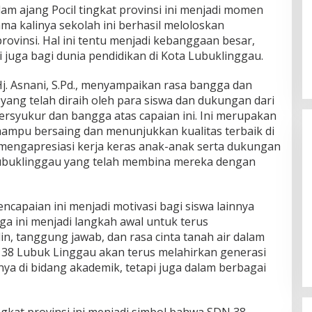
am ajang Pocil tingkat provinsi ini menjadi momen
ma kalinya sekolah ini berhasil meloloskan
rovinsi. Hal ini tentu menjadi kebanggaan besar,
i juga bagi dunia pendidikan di Kota Lubuklinggau.
j. Asnani, S.Pd., menyampaikan rasa bangga dan
 yang telah diraih oleh para siswa dan dukungan dari
ersyukur dan bangga atas capaian ini. Ini merupakan
mampu bersaing dan menunjukkan kualitas terbaik di
i mengapresiasi kerja keras anak-anak serta dukungan
 Lubuklinggau yang telah membina mereka dengan
encapaian ini menjadi motivasi bagi siswa lainnya
Himpunan Wanita UNPARI Salurkan
ga ini menjadi langkah awal untuk terus
Bantuan bagi Korban Kebakaran
, tanggung jawab, dan rasa cinta tanah air dalam
di Jawa Kanan SS
Di PGRI
|
27 Juli 2026
N 38 Lubuk Linggau akan terus melahirkan generasi
a di bidang akademik, tetapi juga dalam berbagai
ingkat provinsi ini menjadi simbol bahwa SDN 38