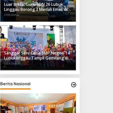
Luar Biasa, Guru SDN 26 Lubuk
Linggau Borong 3 Medali Emas di
Tiga Cabor Berbeda
2703 Dilihat
Sanggar Seni Ceria SMP Negeri 14
Lubuklinggau Tampil Gemilang di
Linggau Fest 2025
2354 Dilihat
Berita Nasional