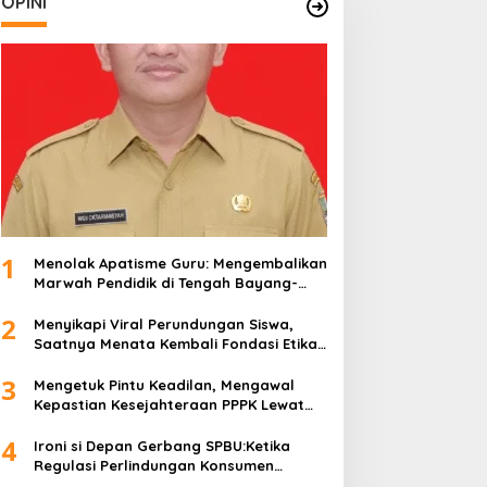
OPINI
1
Menolak Apatisme Guru: Mengembalikan
Marwah Pendidik di Tengah Bayang-
Bayang Kriminalisasi
2
Menyikapi Viral Perundungan Siswa,
Saatnya Menata Kembali Fondasi Etika
di Sekolah Kita
3
Mengetuk Pintu Keadilan, Mengawal
Kepastian Kesejahteraan PPPK Lewat
APBN
4
Ironi si Depan Gerbang SPBU:Ketika
Regulasi Perlindungan Konsumen
Membentur Perut Rakyat Miskin