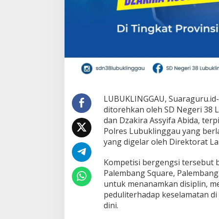
o
n
t
i
n
g
e
n
P
o
c
LUBUKLINGGAU, Suaraguru.id- 
i
l
ditorehkan oleh SD Negeri 38 L
K
dan Dzakira Assyifa Abida, terpi
o
Polres Lubuklinggau yang berla
t
yang digelar oleh Direktorat La
a
L
u
Kompetisi bergengsi tersebut b
b
Palembang Square, Palembang.
u
untuk menanamkan disiplin, m
k
peduliterhadap keselamatan di 
l
i
dini.
n