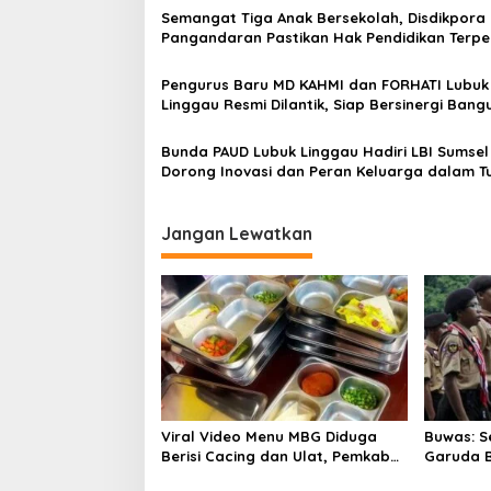
i
Semangat Tiga Anak Bersekolah, Disdikpora
p
Pangandaran Pastikan Hak Pendidikan Terpe
o
Pengurus Baru MD KAHMI dan FORHATI Lubuk
s
Linggau Resmi Dilantik, Siap Bersinergi Bang
Daerah
Bunda PAUD Lubuk Linggau Hadiri LBI Sumsel
Dorong Inovasi dan Peran Keluarga dalam 
Kembang Anak
Jangan Lewatkan
Viral Video Menu MBG Diduga
Buwas: S
Berisi Cacing dan Ulat, Pemkab
Garuda B
Musi Rawas Lakukan Investigasi
Masuk TN