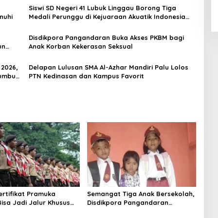
Siswi SD Negeri 41 Lubuk Linggau Borong Tiga
nuhi
Medali Perunggu di Kejuaraan Akuatik Indonesia
Palembang
Disdikpora Pangandaran Buka Akses PKBM bagi
un
Anak Korban Kekerasan Seksual
 2026,
Delapan Lulusan SMA Al-Azhar Mandiri Palu Lolos
Tumbuh
PTN Kedinasan dan Kampus Favorit
ertifikat Pramuka
Semangat Tiga Anak Bersekolah,
isa Jadi Jalur Khusus
Disdikpora Pangandaran
I, Polri, dan Perguruan
Pastikan Hak Pendidikan