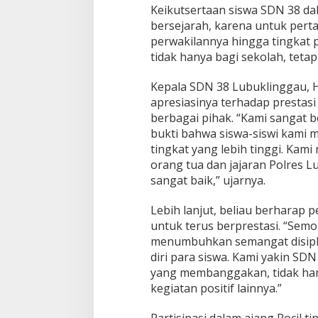
g
Keikutsertaan siswa SDN 38 dal
g
bersejarah, karena untuk perta
a
perwakilannya hingga tingkat p
u
d
tidak hanya bagi sekolah, tetap
i
P
Kepala SDN 38 Lubuklinggau, H
a
apresiasinya terhadap prestasi
l
berbagai pihak. “Kami sangat b
e
m
bukti bahwa siswa-siswi kami 
b
tingkat yang lebih tinggi. Kam
a
orang tua dan jajaran Polres
n
sangat baik,” ujarnya.
g
Lebih lanjut, beliau berharap p
untuk terus berprestasi. “Semo
menumbuhkan semangat disiplin
diri para siswa. Kami yakin SD
yang membanggakan, tidak hany
kegiatan positif lainnya.”
Partisipasi dalam ajang Pocil t