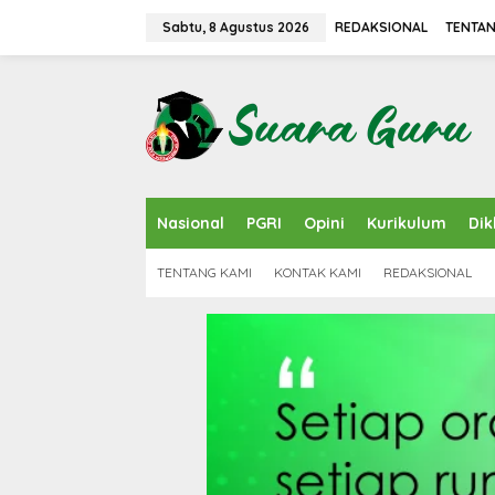
L
e
Sabtu, 8 Agustus 2026
REDAKSIONAL
TENTAN
w
a
t
i
k
e
k
o
n
Nasional
PGRI
Opini
Kurikulum
Dik
t
e
n
TENTANG KAMI
KONTAK KAMI
REDAKSIONAL