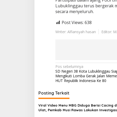
Lubuklinggau terus bergerak m
secara menyeluruh.
Post Views:
638
Writer: Alfiansyah hasan
Editor: M
N
Pos sebelumnya
SD Negeri 38 Kota Lubuklinggau Sia
a
Mengikuti Lomba Gerak Jalan Meme
v
HUT Republik Indonesia Ke 80
i
Posting Terkait
g
a
Viral Video Menu MBG Diduga Berisi Cacing 
s
Ulat, Pemkab Musi Rawas Lakukan Investigas