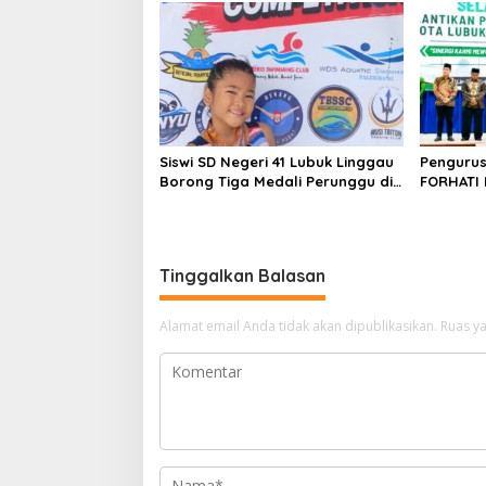
Tinggi
Siswi SD Negeri 41 Lubuk Linggau
Pengurus
Borong Tiga Medali Perunggu di
FORHATI 
Kejuaraan Akuatik Indonesia
Dilantik,
Palembang
Daerah
Tinggalkan Balasan
Alamat email Anda tidak akan dipublikasikan.
Ruas ya