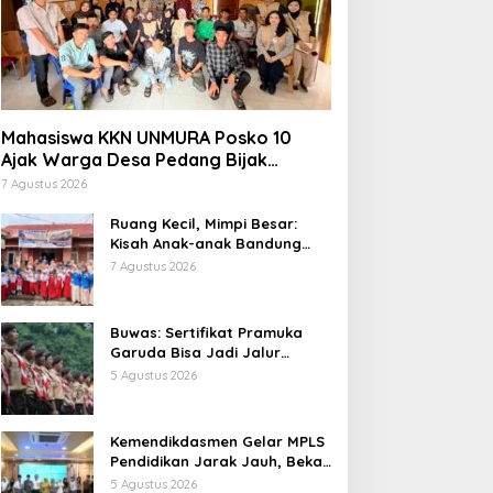
Mahasiswa KKN UNMURA Posko 10
Ajak Warga Desa Pedang Bijak
Bermedia Digital
7 Agustus 2026
Ruang Kecil, Mimpi Besar:
Kisah Anak-anak Bandung
Ujung Menemukan Dunia
7 Agustus 2026
Lewat Literasi
Buwas: Sertifikat Pramuka
Garuda Bisa Jadi Jalur
Khusus Masuk TNI, Polri, dan
5 Agustus 2026
Perguruan Tinggi
Kemendikdasmen Gelar MPLS
Pendidikan Jarak Jauh, Bekali
Murid Bangun Kemandirian
5 Agustus 2026