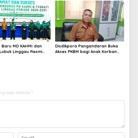
Terpenuhi
 Baru MD KAHMI dan
Disdikpora Pangandaran Buka
Lubuk Linggau Resmi
Akses PKBM bagi Anak Korban
 Siap Bersinergi Bangun
Kekerasan Seksual
ng wajib ditandai
*