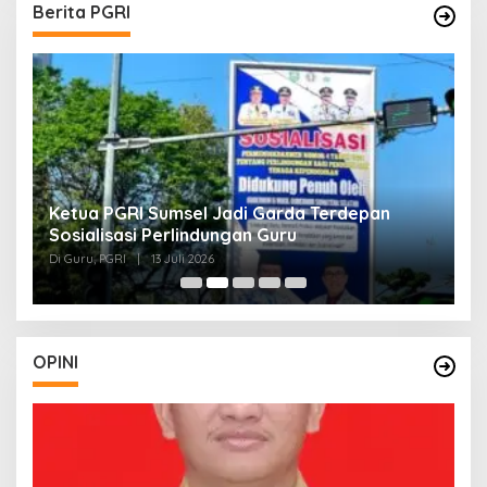
Berita PGRI
Ketua PGRI Sumsel Jadi Garda Terdepan
G
Sosialisasi Perlindungan Guru
L
J
Di Guru, PGRI
|
13 Juli 2026
Di
O
OPINI