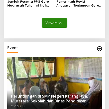
Jumlah Peserta PPG Guru
Pemerintah Revisi
Madrasah Tahun ini Naik
Anggaran Tunjangan Guru-
794%
Dosen, Berapa
Besarannya?
View More
Event
Perundungan di SMP Negeri Karang Jaya,
Muratara: Sekolah dan Dinas Pendidikan
Langsung Ambil Tindakan Tegas
3190 Dilihat