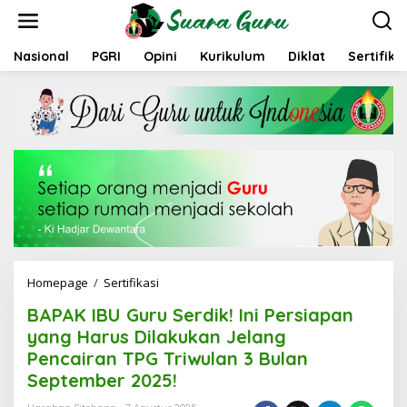
L
e
w
a
Nasional
PGRI
Opini
Kurikulum
Diklat
Sertifika
t
i
k
e
k
o
n
t
e
n
Homepage
/
Sertifikasi
B
A
BAPAK IBU Guru Serdik! Ini Persiapan
P
A
yang Harus Dilakukan Jelang
K
Pencairan TPG Triwulan 3 Bulan
I
September 2025!
B
U