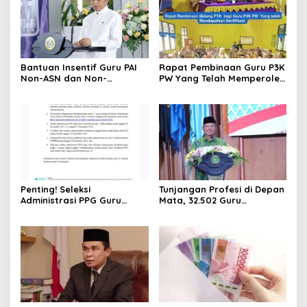
Bantuan Insentif Guru PAI
Rapat Pembinaan Guru P3K
Non-ASN dan Non-
PW Yang Telah Memperoleh
Sertifikasi Tahap II Resmi
Sertifikasi Pendidik
Cair
Dilaksanakan Sebagai
Upaya Penguatan
Profesionalisme Guru
Penting! Seleksi
Tunjangan Profesi di Depan
Administrasi PPG Guru
Mata, 32.502 Guru
Tertentu Periode 5 Tahun
Madrasah Ikuti Uji Kinerja
2025 Resmi Dibuka
PPG