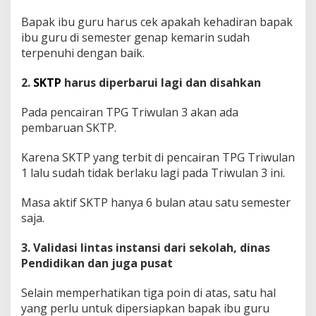
c
Bapak ibu guru harus cek apakah kehadiran bapak
a
i
ibu guru di semester genap kemarin sudah
r
terpenuhi dengan baik.
a
n
2.
SKTP
harus diperbarui lagi dan disahkan
T
P
G
Pada pencairan TPG Triwulan 3 akan ada
T
pembaruan SKTP.
r
i
Karena SKTP yang terbit di pencairan TPG Triwulan
w
1 lalu sudah tidak berlaku lagi pada Triwulan 3 ini.
u
l
a
Masa aktif SKTP hanya 6 bulan atau satu semester
n
saja.
3
B
3. Validasi lintas instansi dari sekolah, dinas
u
Pendidikan dan juga pusat
l
a
n
Selain memperhatikan tiga poin di atas, satu hal
S
yang perlu untuk dipersiapkan bapak ibu guru
e