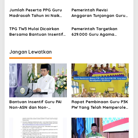
Tertentu Periode 5 Tahun
Madrasah Ikuti Uji Kinerja
2025 Resmi Dibuka
PPG
Jumlah Peserta PPG Guru
Pemerintah Revisi
Madrasah Tahun ini Naik
Anggaran Tunjangan Guru-
794%
Dosen, Berapa
Besarannya?
TPG TW3 Mulai Dicairkan
Pemerintah Targetkan
Bersama Bantuan Insentif
629.000 Guru Agama
Rp2,1 Juta, Begini Cara Cek
Tersertifikasi di 2027
di Info GTK
Jangan Lewatkan
Bantuan Insentif Guru PAI
Rapat Pembinaan Guru P3K
Non-ASN dan Non-
PW Yang Telah Memperoleh
Sertifikasi Tahap II Resmi
Sertifikasi Pendidik
Cair
Dilaksanakan Sebagai
Upaya Penguatan
Profesionalisme Guru