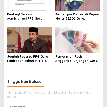
Penting! Seleksi
Tunjangan Profesi di Depan
Administrasi PPG Guru
Mata, 32.502 Guru
Tertentu Periode 5 Tahun
Madrasah Ikuti Uji Kinerja
2025 Resmi Dibuka
PPG
Jumlah Peserta PPG Guru
Pemerintah Revisi
Madrasah Tahun ini Naik
Anggaran Tunjangan Guru-
794%
Dosen, Berapa
Besarannya?
Tinggalkan Balasan
Alamat email Anda tidak akan dipublikasikan.
Ruas yang wajib
ditandai
*