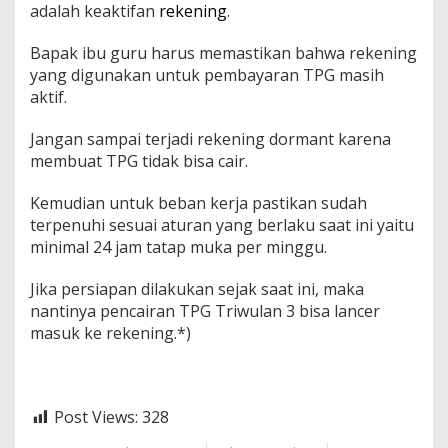
adalah keaktifan
rekening
.
p
t
e
Bapak ibu guru harus memastikan bahwa rekening
m
yang digunakan untuk pembayaran TPG masih
b
aktif.
e
r
Jangan sampai terjadi rekening dormant karena
2
0
membuat TPG tidak bisa cair.
2
5
Kemudian untuk beban kerja pastikan sudah
!
terpenuhi sesuai aturan yang berlaku saat ini yaitu
minimal 24 jam tatap muka per minggu.
Jika persiapan dilakukan sejak saat ini, maka
nantinya pencairan TPG Triwulan 3 bisa lancer
masuk ke rekening.*)
Post Views:
328