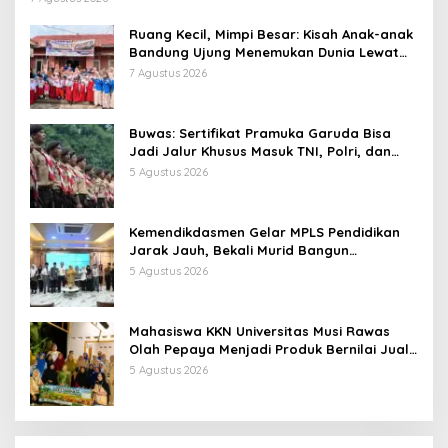
Ruang Kecil, Mimpi Besar: Kisah Anak-anak
Bandung Ujung Menemukan Dunia Lewat
Literasi
7 Agustus 2026
Buwas: Sertifikat Pramuka Garuda Bisa
Jadi Jalur Khusus Masuk TNI, Polri, dan
Perguruan Tinggi
5 Agustus 2026
Kemendikdasmen Gelar MPLS Pendidikan
Jarak Jauh, Bekali Murid Bangun
Kemandirian Belajar
5 Agustus 2026
Mahasiswa KKN Universitas Musi Rawas
Olah Pepaya Menjadi Produk Bernilai Jual
Tinggi, Dorong UMKM Desa Air Satan
5 Agustus 2026