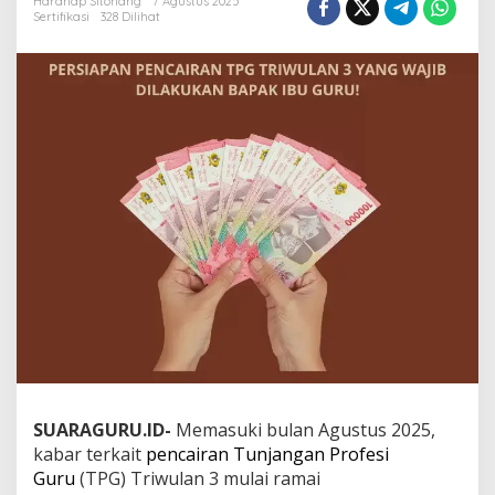
Harahap Sitohang
7 Agustus 2025
G
Sertifikasi
328 Dilihat
u
r
u
S
e
r
d
i
k
!
I
n
i
P
e
r
s
i
a
p
a
SUARAGURU.ID-
Memasuki bulan Agustus 2025,
n
kabar terkait
pencairan Tunjangan Profesi
y
Guru
(TPG) Triwulan 3 mulai ramai
a