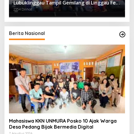
Lubuklinggau Tampil Gemilang di Linggau Fest
2025
2354 Dilihat
Berita Nasional
Mahasiswa KKN UNMURA Posko 10 Ajak Warga
Desa Pedang Bijak Bermedia Digital
7 Agustus 2026