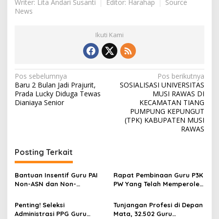
Writer: Lita Andari Susanti
Editor: Harahap
Source
News
Ikuti Kami
N
Pos sebelumnya
Pos berikutnya
Baru 2 Bulan Jadi Prajurit,
SOSIALISASI UNIVERSITAS
a
Prada Lucky Diduga Tewas
MUSI RAWAS DI
v
Dianiaya Senior
KECAMATAN TIANG
PUMPUNG KEPUNGUT
i
(TPK) KABUPATEN MUSI
RAWAS
g
a
Posting Terkait
s
i
Bantuan Insentif Guru PAI
Rapat Pembinaan Guru P3K
p
Non-ASN dan Non-
PW Yang Telah Memperoleh
Sertifikasi Tahap II Resmi
Sertifikasi Pendidik
o
Cair
Dilaksanakan Sebagai
Penting! Seleksi
Tunjangan Profesi di Depan
Upaya Penguatan
s
Administrasi PPG Guru
Mata, 32.502 Guru
Profesionalisme Guru