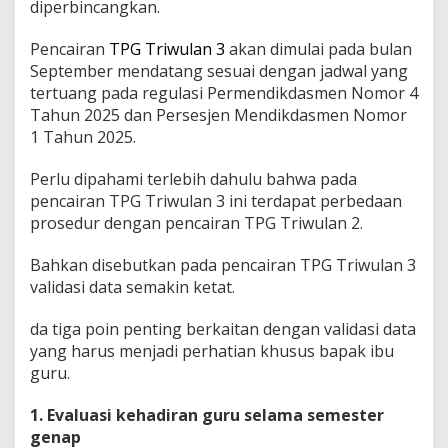
diperbincangkan.
n
g
H
Pencairan
TPG Triwulan 3
akan dimulai pada bulan
a
September mendatang sesuai dengan jadwal yang
r
tertuang pada regulasi Permendikdasmen Nomor 4
u
Tahun 2025 dan Persesjen Mendikdasmen Nomor
s
1 Tahun 2025.
D
i
l
Perlu dipahami terlebih dahulu bahwa pada
a
pencairan TPG Triwulan 3 ini terdapat perbedaan
k
prosedur dengan pencairan TPG Triwulan 2.
u
k
a
Bahkan disebutkan pada pencairan TPG Triwulan 3
n
validasi data semakin ketat.
J
e
da tiga poin penting berkaitan dengan validasi data
l
yang harus menjadi perhatian khusus bapak ibu
a
n
guru.
g
P
1. Evaluasi kehadiran guru selama semester
e
genap
n