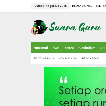
L
e
Jumat, 7 Agustus 2026
REDAKSIONAL
TENTA
w
a
t
i
k
e
k
o
n
Nasional
PGRI
Opini
Kurikulum
Dik
t
e
n
TENTANG KAMI
KONTAK KAMI
REDAKSIONAL