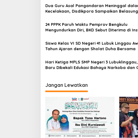
g
Dua Guru Asal Pangandaran Meninggal dal
a
Kecelakaan, Disdikpora Sampaikan Belasun
s
24 PPPK Paruh Waktu Pemprov Bengkulu
i
Mengundurkan Diri, BKD Sebut Diterima di Ins
p
Lain
o
Siswa Kelas VI SD Negeri 41 Lubuk Linggau Aw
Tahun Ajaran dengan Sholat Duha Bersama
s
Hari Ketiga MPLS SMP Negeri 3 Lubuklinggau,
Baru Dibekali Edukasi Bahaya Narkoba dan 
Ikuti Sosialisasi Kurikulum IKAN
Jangan Lewatkan