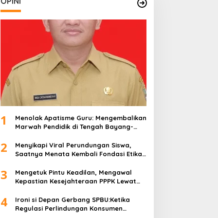
OPINI
1
Menolak Apatisme Guru: Mengembalikan
Marwah Pendidik di Tengah Bayang-
Bayang Kriminalisasi
2
Menyikapi Viral Perundungan Siswa,
Saatnya Menata Kembali Fondasi Etika
di Sekolah Kita
3
Mengetuk Pintu Keadilan, Mengawal
Kepastian Kesejahteraan PPPK Lewat
APBN
4
Ironi si Depan Gerbang SPBU:Ketika
Regulasi Perlindungan Konsumen
Membentur Perut Rakyat Miskin