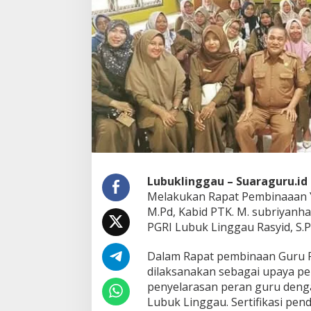
e
r
t
i
f
i
k
a
s
i
P
e
n
d
i
Lubuklinggau – Suaraguru.id 
d
Melakukan Rapat Pembinaaan Yan
i
M.Pd, Kabid PTK. M. subriyanha
k
PGRI Lubuk Linggau Rasyid, S.P
D
i
l
Dalam Rapat pembinaan Guru P3
a
dilaksanakan sebagai upaya pe
k
penyelarasan peran guru deng
s
Lubuk Linggau. Sertifikasi pe
a