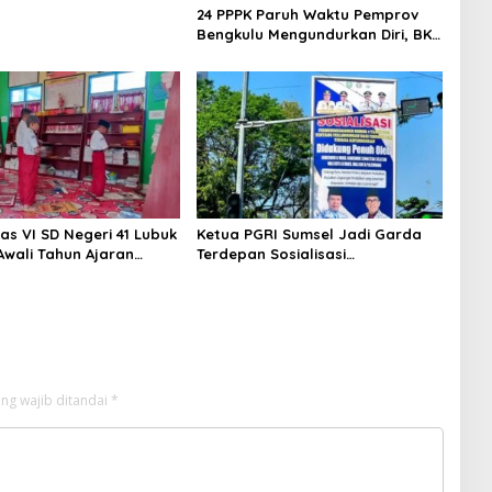
24 PPPK Paruh Waktu Pemprov
Bengkulu Mengundurkan Diri, BKD
Sebut Diterima di Instansi Lain
as VI SD Negeri 41 Lubuk
Ketua PGRI Sumsel Jadi Garda
Awali Tahun Ajaran
Terdepan Sosialisasi
Sholat Duha Bersama
Perlindungan Guru
ng wajib ditandai
*