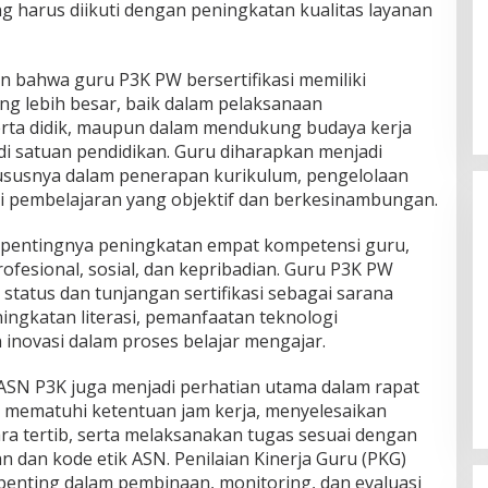
g harus diikuti dengan peningkatan kualitas layanan
n bahwa guru P3K PW bersertifikasi memiliki
ng lebih besar, baik dalam pelaksanaan
rta didik, maupun dalam mendukung budaya kerja
s di satuan pendidikan. Guru diharapkan menjadi
hususnya dalam penerapan kurikulum, pengelolaan
si pembelajaran yang objektif dan berkesinambungan.
pentingnya peningkatan empat kompetensi guru,
ofesional, sosial, dan kepribadian. Guru P3K PW
tatus dan tunjangan sertifikasi sebagai sarana
ingkatan literasi, pemanfaatan teknologi
inovasi dalam proses belajar mengajar.
Himpunan Wanita UNPARI Salurkan
Bantuan bagi Korban Kebakaran
di Jawa Kanan SS
 ASN P3K juga menjadi perhatian utama dalam rapat
Di PGRI
|
27 Juli 2026
n mematuhi ketentuan jam kerja, menyelesaikan
ra tertib, serta melaksanakan tugas sesuai dengan
dan kode etik ASN. Penilaian Kinerja Guru (PKG)
penting dalam pembinaan, monitoring, dan evaluasi