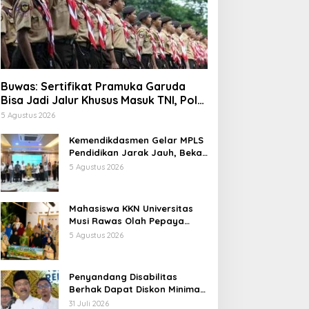
Buwas: Sertifikat Pramuka Garuda
Bisa Jadi Jalur Khusus Masuk TNI, Polri,
dan Perguruan Tinggi
5 Agustus 2026
Kemendikdasmen Gelar MPLS
Pendidikan Jarak Jauh, Bekali
Murid Bangun Kemandirian
5 Agustus 2026
Belajar
Mahasiswa KKN Universitas
Musi Rawas Olah Pepaya
Menjadi Produk Bernilai Jual
5 Agustus 2026
Tinggi, Dorong UMKM Desa Air
Satan
Penyandang Disabilitas
Berhak Dapat Diskon Minimal
20 Persen untuk Biaya
31 Juli 2026