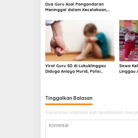
Dua Guru Asal Pangandaran
Meninggal dalam Kecelakaan,
Disdikpora Sampaikan
Belasungkawa
Viral Guru SD di Lubuklinggau
Siswa Kel
Diduga Aniaya Murid, Polisi
Linggau 
Lakukan Penyelidikan
dengan 
Tinggalkan Balasan
Alamat email Anda tidak akan dipublikasikan.
Ruas ya