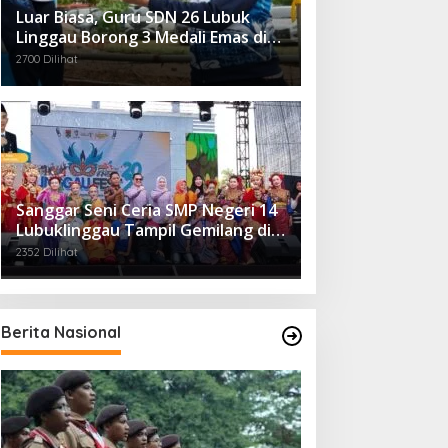
Luar Biasa, Guru SDN 26 Lubuk
Linggau Borong 3 Medali Emas di
Tiga Cabor Berbeda
2700 Dilihat
Sanggar Seni Ceria SMP Negeri 14
Lubuklinggau Tampil Gemilang di
Linggau Fest 2025
2352 Dilihat
Berita Nasional