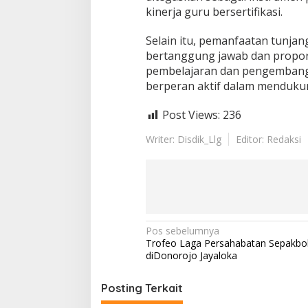
n
kinerja guru bersertifikasi.
P
r
Selain itu, pemanfaatan tunjan
o
bertanggung jawab dan propo
f
e
pembelajaran dan pengembanga
s
berperan aktif dalam mendukun
i
o
Post Views:
236
n
a
Writer: Disdik_Llg
Editor: Redaksi
l
i
s
m
e
G
u
r
N
Pos sebelumnya
u
Trofeo Laga Persahabatan Sepakbo
a
diDonorojo Jayaloka
v
i
Posting Terkait