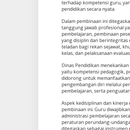
n
terhadap kompetensi guru, yan
a
pendidikan secara nyata.
k
a
Dalam pembinaan ini ditegaska
n
tanggung jawab profesional ya
S
e
pembelajaran, pembinaan pese
b
yang disiplin dan berintegrita
a
teladan bagi rekan sejawat, k
g
kelas, dan pelaksanaan evalua
a
i
U
Dinas Pendidikan menekankan 
p
yaitu kompetensi pedagogik, pr
a
didorong untuk memanfaatkan s
y
pengembangan diri melalui pen
a
pembelajaran, serta penguatan 
P
e
n
Aspek kedisiplinan dan kinerja
g
pembinaan ini. Guru diwajibka
u
administrasi pembelajaran seca
a
peraturan perundang-undangan 
t
a
ditegaskan sebagai instrumen 