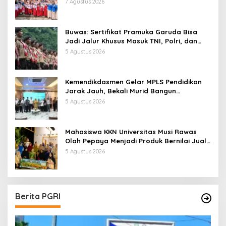
Literasi
7 Agustus 2026
Buwas: Sertifikat Pramuka Garuda Bisa
Jadi Jalur Khusus Masuk TNI, Polri, dan
Perguruan Tinggi
5 Agustus 2026
Kemendikdasmen Gelar MPLS Pendidikan
Jarak Jauh, Bekali Murid Bangun
Kemandirian Belajar
5 Agustus 2026
Mahasiswa KKN Universitas Musi Rawas
Olah Pepaya Menjadi Produk Bernilai Jual
Tinggi, Dorong UMKM Desa Air Satan
5 Agustus 2026
Berita PGRI