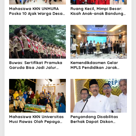
Mahasiswa KKN UNMURA
Ruang Kecil, Mimpi Besar:
Posko 10 Ajak Warga Desa
Kisah Anak-anak Bandung
Pedang Bijak Bermedia
Ujung Menemukan Dunia
Digital
Lewat Literasi
Buwas: Sertifikat Pramuka
Kemendikdasmen Gelar
Garuda Bisa Jadi Jalur
MPLS Pendidikan Jarak
Khusus Masuk TNI, Polri,
Jauh, Bekali Murid Bangun
dan Perguruan Tinggi
Kemandirian Belajar
Mahasiswa KKN Universitas
Penyandang Disabilitas
Musi Rawas Olah Pepaya
Berhak Dapat Diskon
Menjadi Produk Bernilai
Minimal 20 Persen untuk
Jual Tinggi, Dorong UMKM
Biaya Sekolah dan Kuliah
Desa Air Satan