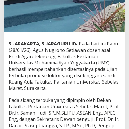
e
r
k
u
a
t
S
u
SUARAKARTA, SUARAGURU.ID-
Pada hari ini Rabu
m
b
(28/01/26), Agus Nugroho Setiawan dosen asal
e
Prodi Agaroteknologi, Fakultas Pertanian
r
Universitas Muhammadiyah Yogyakarta (UMY)
d
berhasil mempertahankan disertasinya pada ujian
a
terbuka promosi doktor yang diselenggarakan di
y
a
Ruang Aula Fakultas Partanian Universitas Sebelas
A
Maret, Surakarta.
k
a
Pada sidang terbuka yang dipimpin oleh Dekan
d
Fakultas Pertanian Universitas Sebelas Maret, Prof.
e
m
Dr.Ir. Saman Hudi, SP.,M.Si.,IPU.,ASEAN Eng., APEC
i
Eng, dengan Sekretaris Dewan penguji : Prof. Dr. Ir.
k
Danar Prasepttiangga, S.TP., M.Sc., Ph.D, Penguji