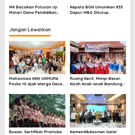
Jual Tinggi, Dorong UMKM
Biaya Sekolah dan Kuliah
MK Bacakan Putusan Uji
Kepala BGN Umumkan 833
Desa Air Satan
Materi Dana Pendidikan
Dapur MBG Ditutup
untuk MBG,
Permanen, Langgar Aturan
Kemendikdasmen Tunggu
Operasional
Implikasi Putusan
Jangan Lewatkan
Mahasiswa KKN UNMURA
Ruang Kecil, Mimpi Besar:
Posko 10 Ajak Warga Desa
Kisah Anak-anak Bandung
Pedang Bijak Bermedia
Ujung Menemukan Dunia
Digital
Lewat Literasi
Buwas: Sertifikat Pramuka
Kemendikdasmen Gelar