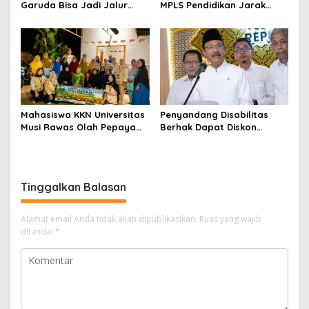
Garuda Bisa Jadi Jalur
MPLS Pendidikan Jarak
Khusus Masuk TNI, Polri,
Jauh, Bekali Murid Bangun
dan Perguruan Tinggi
Kemandirian Belajar
Mahasiswa KKN Universitas
Penyandang Disabilitas
Musi Rawas Olah Pepaya
Berhak Dapat Diskon
Menjadi Produk Bernilai
Minimal 20 Persen untuk
Jual Tinggi, Dorong UMKM
Biaya Sekolah dan Kuliah
Desa Air Satan
Tinggalkan Balasan
Alamat email Anda tidak akan dipublikasikan.
Ruas yang wajib
ditandai
*