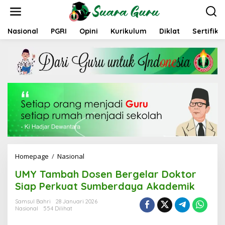
L
e
w
a
Nasional
PGRI
Opini
Kurikulum
Diklat
Sertifika
t
i
k
e
k
o
n
t
e
n
Homepage
/
Nasional
U
M
UMY Tambah Dosen Bergelar Doktor
Y
T
Siap Perkuat Sumberdaya Akademik
a
m
Samsul Bahri
28 Januari 2026
Nasional
554 Dilihat
b
a