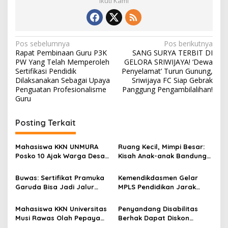
Ikuti Kami
N
Pos sebelumnya
Pos berikutnya
Rapat Pembinaan Guru P3K
SANG SURYA TERBIT DI
a
PW Yang Telah Memperoleh
GELORA SRIWIJAYA! ‘Dewa
v
Sertifikasi Pendidik
Penyelamat’ Turun Gunung,
Dilaksanakan Sebagai Upaya
Sriwijaya FC Siap Gebrak
i
Penguatan Profesionalisme
Panggung Pengambilalihan!
Guru
g
a
Posting Terkait
s
i
Mahasiswa KKN UNMURA
Ruang Kecil, Mimpi Besar:
p
Posko 10 Ajak Warga Desa
Kisah Anak-anak Bandung
Pedang Bijak Bermedia
Ujung Menemukan Dunia
o
Digital
Lewat Literasi
Buwas: Sertifikat Pramuka
Kemendikdasmen Gelar
s
Garuda Bisa Jadi Jalur
MPLS Pendidikan Jarak
Khusus Masuk TNI, Polri,
Jauh, Bekali Murid Bangun
dan Perguruan Tinggi
Kemandirian Belajar
Mahasiswa KKN Universitas
Penyandang Disabilitas
Musi Rawas Olah Pepaya
Berhak Dapat Diskon
Menjadi Produk Bernilai
Minimal 20 Persen untuk