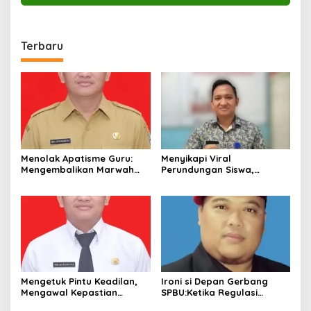
Terbaru
Menolak Apatisme Guru:
Menyikapi Viral
Mengembalikan Marwah
Perundungan Siswa,
Pendidik di Tengah Bayang-
Saatnya Menata Kembali
Bayang Kriminalisasi
Fondasi Etika di Sekolah
Kita
Mengetuk Pintu Keadilan,
Ironi si Depan Gerbang
Mengawal Kepastian
SPBU:Ketika Regulasi
Kesejahteraan PPPK Lewat
Perlindungan Konsumen