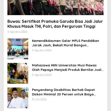
Buwas: Sertifikat Pramuka Garuda Bisa Jadi Jalur
Khusus Masuk TNI, Polri, dan Perguruan Tinggi
5 Agustus 2026
Kemendikdasmen Gelar MPLS Pendidikan
Jarak Jauh, Bekali Murid Bangun
Kemandirian Belajar
5 Agustus 2026
Mahasiswa KKN Universitas Musi Rawas
Olah Pepaya Menjadi Produk Bernilai Jual
Tinggi, Dorong UMKM Desa Air Satan
5 Agustus 2026
Penyandang Disabilitas Berhak Dapat
Diskon Minimal 20 Persen untuk Biaya
Sekolah dan Kuliah
31 Juli 2026