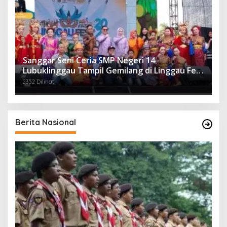
Sanggar Seni Ceria SMP Negeri 14
Lubuklinggau Tampil Gemilang di Linggau Fest
2025
2352 Dilihat
Berita Nasional