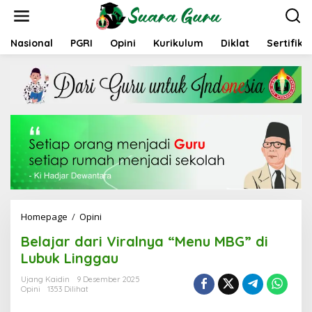
L
e
w
a
Nasional
PGRI
Opini
Kurikulum
Diklat
Sertifika
t
i
k
e
k
o
n
t
e
n
Homepage
/
Opini
B
e
Belajar dari Viralnya “Menu MBG” di
l
a
Lubuk Linggau
j
a
Ujang Kaidin
9 Desember 2025
Opini
1353 Dilihat
r
d