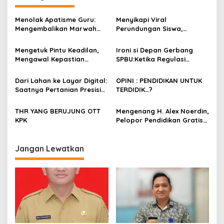
a
s
Menolak Apatisme Guru:
Menyikapi Viral
Mengembalikan Marwah
Perundungan Siswa,
i
Pendidik di Tengah Bayang-
Saatnya Menata Kembali
p
Bayang Kriminalisasi
Fondasi Etika di Sekolah
Mengetuk Pintu Keadilan,
Ironi si Depan Gerbang
Kita
Mengawal Kepastian
SPBU:Ketika Regulasi
o
Kesejahteraan PPPK Lewat
Perlindungan Konsumen
s
APBN
Membentur Perut Rakyat
Dari Lahan ke Layar Digital:
OPINI : PENDIDIKAN UNTUK
Miskin
Saatnya Pertanian Presisi
TERDIDIK…?
Mengubah Wajah Kota
Lubuklinggau
THR YANG BERUJUNG OTT
Mengenang H. Alex Noerdin,
KPK
Pelopor Pendidikan Gratis
Sumsel: Di Antara Jejak
Kebaikan dan Bayang-
Bayang Kesalahan
Jangan Lewatkan