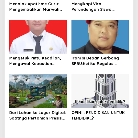
Menolak Apatisme Guru:
Menyikapi Viral
Mengembalikan Marwah
Perundungan Siswa,
Pendidik di Tengah Bayang-
Saatnya Menata Kembali
Bayang Kriminalisasi
Fondasi Etika di Sekolah
Kita
Mengetuk Pintu Keadilan,
Ironi si Depan Gerbang
Mengawal Kepastian
SPBU:Ketika Regulasi
Kesejahteraan PPPK Lewat
Perlindungan Konsumen
APBN
Membentur Perut Rakyat
Miskin
Dari Lahan ke Layar Digital:
OPINI : PENDIDIKAN UNTUK
Saatnya Pertanian Presisi
TERDIDIK…?
Mengubah Wajah Kota
Lubuklinggau