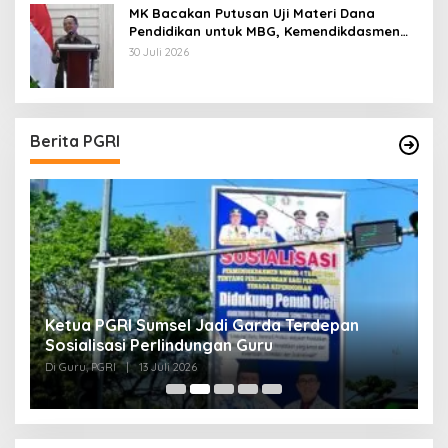
MK Bacakan Putusan Uji Materi Dana
Pendidikan untuk MBG, Kemendikdasmen
Tunggu Implikasi Putusan
30 Juli 2026
Berita PGRI
Ketua PGRI Sumsel Jadi Garda Terdepan
G
Sosialisasi Perlindungan Guru
L
J
Di Guru, PGRI
|
13 Juli 2026
Di
O