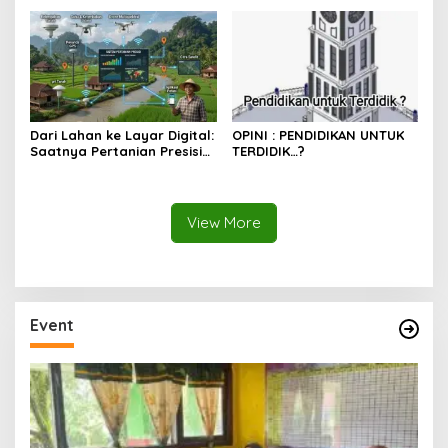
APBN
Membentur Perut Rakyat
Miskin
Dari Lahan ke Layar Digital:
OPINI : PENDIDIKAN UNTUK
Saatnya Pertanian Presisi
TERDIDIK…?
Mengubah Wajah Kota
Lubuklinggau
View More
Event