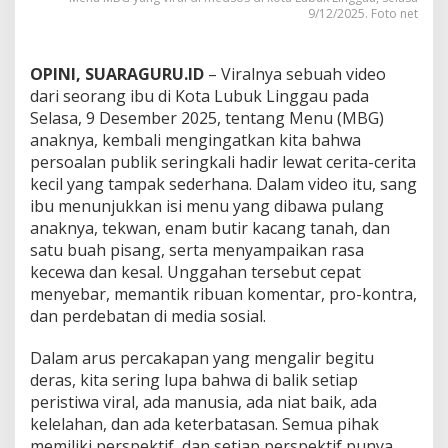
u
9/12/2025. Foto net
k
L
i
OPINI, SUARAGURU.ID
– Viralnya sebuah video
n
dari seorang ibu di Kota Lubuk Linggau pada
g
Selasa, 9 Desember 2025, tentang Menu (MBG)
g
a
anaknya, kembali mengingatkan kita bahwa
u
persoalan publik seringkali hadir lewat cerita-cerita
kecil yang tampak sederhana. Dalam video itu, sang
ibu menunjukkan isi menu yang dibawa pulang
anaknya, tekwan, enam butir kacang tanah, dan
satu buah pisang, serta menyampaikan rasa
kecewa dan kesal. Unggahan tersebut cepat
menyebar, memantik ribuan komentar, pro-kontra,
dan perdebatan di media sosial.
Dalam arus percakapan yang mengalir begitu
deras, kita sering lupa bahwa di balik setiap
peristiwa viral, ada manusia, ada niat baik, ada
kelelahan, dan ada keterbatasan. Semua pihak
memiliki perspektif, dan setiap perspektif punya