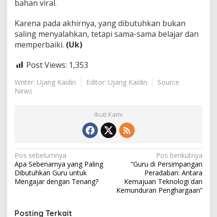
bahan viral.
Karena pada akhirnya, yang dibutuhkan bukan
saling menyalahkan, tetapi sama-sama belajar dan
memperbaiki.
(Uk)
Post Views:
1,353
Writer: Ujang Kaidin
Editor: Ujang Kaidin
Source
News
Ikuti Kami
N
Pos sebelumnya
Pos berikutnya
Apa Sebenarnya yang Paling
“Guru di Persimpangan
a
Dibutuhkan Guru untuk
Peradaban: Antara
v
Mengajar dengan Tenang?
Kemajuan Teknologi dan
Kemunduran Penghargaan”
i
g
Posting Terkait