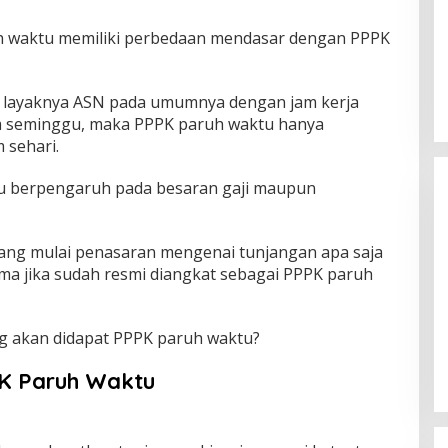
h waktu memiliki perbedaan mendasar dengan PPPK
a layaknya ASN pada umumnya dengan jam kerja
jam seminggu, maka PPPK paruh waktu hanya
 sehari.
ntu berpengaruh pada besaran gaji maupun
ang mulai penasaran mengenai tunjangan apa saja
ima jika sudah resmi diangkat sebagai PPPK paruh
Himpunan Wanita UNPARI Salurkan
Bantuan bagi Korban Kebakaran
ng akan didapat PPPK paruh waktu?
di Jawa Kanan SS
Di PGRI
|
27 Juli 2026
K Paruh Waktu