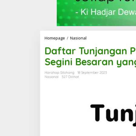
Homepage
/
Nasional
D
a
Daftar Tunjangan 
f
t
Segini Besaran yan
a
r
T
Harahap Sitohang
18 September 2025
u
Nasional
527 Dilihat
n
j
a
n
g
a
n
P
P
P