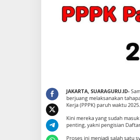
K
P
a
r
u
h
W
a
k
t
u
2
0
2
5
,
S
JAKARTA, SUARAGURU.ID-
Sam
e
berjuang melaksanakan tahapa
g
Kerja (PPPK) paruh waktu 2025.
i
n
Kini mereka yang sudah masuk 
i
B
penting, yakni pengisian Dafta
e
s
Proses ini menjadi salah satu