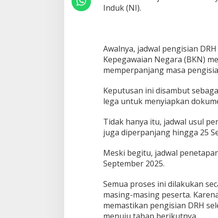
a
Induk (NI).
r
a
n
y
a
Awalnya, jadwal pengisian DR
n
Kepegawaian Negara (BKN) me
g
memperpanjang masa pengisia
D
i
d
Keputusan ini disambut sebaga
a
lega untuk menyiapkan dokumen
p
a
Tidak hanya itu, jadwal usul 
t
juga diperpanjang hingga 25 S
Meski begitu, jadwal penetapan
September 2025.
Semua proses ini dilakukan se
masing-masing peserta. Karena
memastikan pengisian DRH sel
menuju tahap berikutnya.