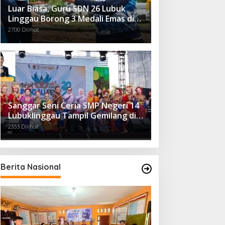
Luar Biasa, Guru SDN 26 Lubuk
Linggau Borong 3 Medali Emas di
Tiga Cabor Berbeda
2700 Dilihat
Sanggar Seni Ceria SMP Negeri 14
Lubuklinggau Tampil Gemilang di
Linggau Fest 2025
2353 Dilihat
Berita Nasional