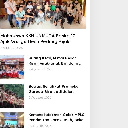
Mahasiswa KKN UNMURA Posko 10
Ajak Warga Desa Pedang Bijak
Bermedia Digital
7 Agustus 2026
Ruang Kecil, Mimpi Besar:
Kisah Anak-anak Bandung
Ujung Menemukan Dunia
7 Agustus 2026
Lewat Literasi
Buwas: Sertifikat Pramuka
Garuda Bisa Jadi Jalur
Khusus Masuk TNI, Polri, dan
5 Agustus 2026
Perguruan Tinggi
Kemendikdasmen Gelar MPLS
Pendidikan Jarak Jauh, Bekali
Murid Bangun Kemandirian
5 Agustus 2026