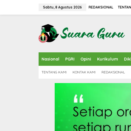
L
e
Sabtu, 8 Agustus 2026
REDAKSIONAL
TENTAN
w
a
t
i
k
e
k
o
n
Nasional
PGRI
Opini
Kurikulum
Dik
t
e
n
TENTANG KAMI
KONTAK KAMI
REDAKSIONAL