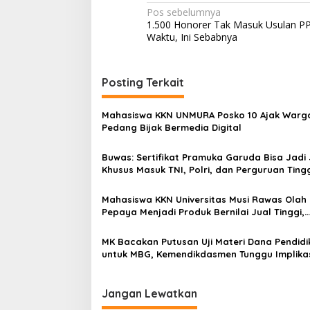
N
Pos sebelumnya
1.500 Honorer Tak Masuk Usulan P
a
Waktu, Ini Sebabnya
v
i
Posting Terkait
g
a
Mahasiswa KKN UNMURA Posko 10 Ajak Warg
s
Pedang Bijak Bermedia Digital
i
Buwas: Sertifikat Pramuka Garuda Bisa Jadi 
p
Khusus Masuk TNI, Polri, dan Perguruan Ting
o
Mahasiswa KKN Universitas Musi Rawas Olah
s
Pepaya Menjadi Produk Bernilai Jual Tinggi,
Dorong UMKM Desa Air Satan
MK Bacakan Putusan Uji Materi Dana Pendidi
untuk MBG, Kemendikdasmen Tunggu Implika
Putusan
Jangan Lewatkan