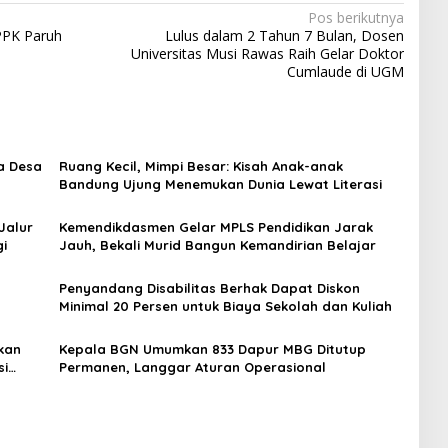
Pos berikutnya
PPK Paruh
Lulus dalam 2 Tahun 7 Bulan, Dosen
Universitas Musi Rawas Raih Gelar Doktor
Cumlaude di UGM
a Desa
Ruang Kecil, Mimpi Besar: Kisah Anak-anak
Bandung Ujung Menemukan Dunia Lewat Literasi
Jalur
Kemendikdasmen Gelar MPLS Pendidikan Jarak
gi
Jauh, Bekali Murid Bangun Kemandirian Belajar
Penyandang Disabilitas Berhak Dapat Diskon
Minimal 20 Persen untuk Biaya Sekolah dan Kuliah
kan
Kepala BGN Umumkan 833 Dapur MBG Ditutup
si
Permanen, Langgar Aturan Operasional