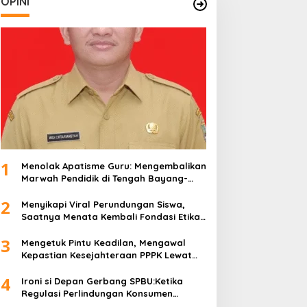
OPINI
1
Menolak Apatisme Guru: Mengembalikan
Marwah Pendidik di Tengah Bayang-
Bayang Kriminalisasi
2
Menyikapi Viral Perundungan Siswa,
Saatnya Menata Kembali Fondasi Etika
di Sekolah Kita
3
Mengetuk Pintu Keadilan, Mengawal
Kepastian Kesejahteraan PPPK Lewat
APBN
4
Ironi si Depan Gerbang SPBU:Ketika
Regulasi Perlindungan Konsumen
Membentur Perut Rakyat Miskin