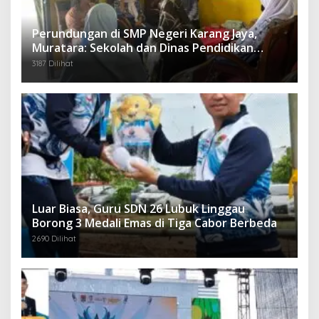
Perundungan di SMP Negeri Karang Jaya,
Muratara: Sekolah dan Dinas Pendidikan
Langsung Ambil Tindakan Tegas
3187 Dilihat
Luar Biasa, Guru SDN 26 Lubuk Linggau
Borong 3 Medali Emas di Tiga Cabor Berbeda
2690 Dilihat