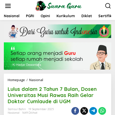
L
e
w
a
Nasional
PGRI
Opini
Kurikulum
Diklat
Sertifika
t
i
k
e
k
o
n
t
e
n
Homepage
/
Nasional
L
u
Lulus dalam 2 Tahun 7 Bulan, Dosen
l
u
Universitas Musi Rawas Raih Gelar
s
Doktor Cumlaude di UGM
d
a
Samsul Bahri
19 September 2025
l
Nasional
1649 Dilihat