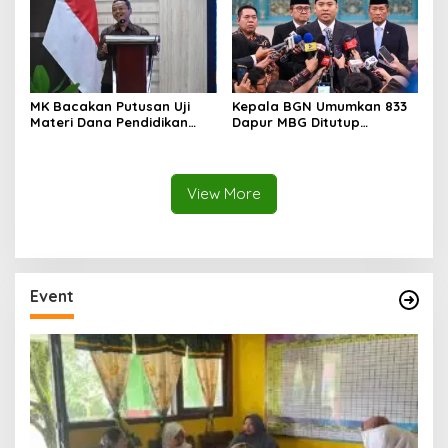
MK Bacakan Putusan Uji
Kepala BGN Umumkan 833
Materi Dana Pendidikan
Dapur MBG Ditutup
untuk MBG,
Permanen, Langgar Aturan
Kemendikdasmen Tunggu
Operasional
Implikasi Putusan
View More
Event