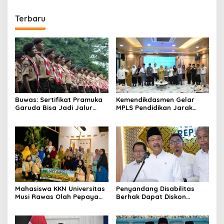
Terbaru
Buwas: Sertifikat Pramuka
Kemendikdasmen Gelar
Garuda Bisa Jadi Jalur
MPLS Pendidikan Jarak
Khusus Masuk TNI, Polri,
Jauh, Bekali Murid Bangun
dan Perguruan Tinggi
Kemandirian Belajar
Mahasiswa KKN Universitas
Penyandang Disabilitas
Musi Rawas Olah Pepaya
Berhak Dapat Diskon
Menjadi Produk Bernilai
Minimal 20 Persen untuk
Jual Tinggi, Dorong UMKM
Biaya Sekolah dan Kuliah
Desa Air Satan