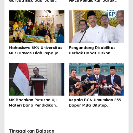
Garuda Bisa Jadi Jalur
MPLS Pendidikan Jarak
Khusus Masuk TNI, Polri,
Jauh, Bekali Murid Bangun
dan Perguruan Tinggi
Kemandirian Belajar
Mahasiswa KKN Universitas
Penyandang Disabilitas
Musi Rawas Olah Pepaya
Berhak Dapat Diskon
Menjadi Produk Bernilai
Minimal 20 Persen untuk
Jual Tinggi, Dorong UMKM
Biaya Sekolah dan Kuliah
Desa Air Satan
MK Bacakan Putusan Uji
Kepala BGN Umumkan 833
Materi Dana Pendidikan
Dapur MBG Ditutup
untuk MBG,
Permanen, Langgar Aturan
Kemendikdasmen Tunggu
Operasional
Implikasi Putusan
Tinggalkan Balasan