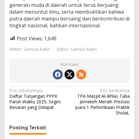
generasi muda di daerah untuk terus berjuang
dalam menuntut ilmu, serta membuktikan bahwa
putra daerah mampu bersaing dan berkontribusi di
tingkat nasional, bahkan internasional.
Post Views:
1,649
Writer: Samsul Bahri
Editor: Samsul Bahri
Ikuti Kami
N
Pos sebelumnya
Pos berikutnya
Daftar Tunjangan PPPK
TPA Masjid Al-Ikhlas Taba
a
Paruh Waktu 2025, Segini
Jemekeh Meraih Prestasi
v
Besaran yang Didapat
Juara 1 Perlombaan Praktik
Sholat,
i
g
Posting Terkait
a