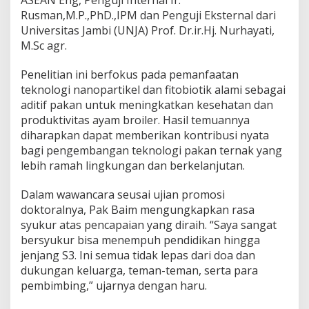
o
Rusman,M.P.,PhD.,IPM dan Penguji Eksternal dari
k
Universitas Jambi (UNJA) Prof. Dr.ir.Hj. Nurhayati,
t
M.Sc agr.
o
r
C
Penelitian ini berfokus pada pemanfaatan
u
teknologi nanopartikel dan fitobiotik alami sebagai
m
aditif pakan untuk meningkatkan kesehatan dan
l
produktivitas ayam broiler. Hasil temuannya
a
u
diharapkan dapat memberikan kontribusi nyata
d
bagi pengembangan teknologi pakan ternak yang
e
lebih ramah lingkungan dan berkelanjutan.
d
i
Dalam wawancara seusai ujian promosi
U
G
doktoralnya, Pak Baim mengungkapkan rasa
M
syukur atas pencapaian yang diraih. “Saya sangat
bersyukur bisa menempuh pendidikan hingga
jenjang S3. Ini semua tidak lepas dari doa dan
dukungan keluarga, teman-teman, serta para
pembimbing,” ujarnya dengan haru.