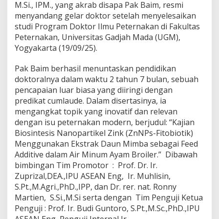
M.Si., IPM., yang akrab disapa Pak Baim, resmi
r
s
menyandang gelar doktor setelah menyelesaikan
i
studi Program Doktor Ilmu Peternakan di Fakultas
t
Peternakan, Universitas Gadjah Mada (UGM),
a
Yogyakarta (19/09/25).
s
M
u
Pak Baim berhasil menuntaskan pendidikan
s
doktoralnya dalam waktu 2 tahun 7 bulan, sebuah
i
pencapaian luar biasa yang diiringi dengan
R
predikat cumlaude. Dalam disertasinya, ia
a
w
mengangkat topik yang inovatif dan relevan
a
dengan isu peternakan modern, berjudul: “Kajian
s
Biosintesis Nanopartikel Zink (ZnNPs-Fitobiotik)
R
Menggunakan Ekstrak Daun Mimba sebagai Feed
a
Additive dalam Air Minum Ayam Broiler.” Dibawah
i
h
bimbingan Tim Promotor : Prof. Dr. Ir.
G
Zuprizal,DEA.,IPU ASEAN Eng, Ir. Muhlisin,
e
S.Pt.,M.Agri.,PhD.,IPP, dan Dr. rer. nat. Ronny
l
Martien, S.Si.,M.Si serta dengan Tim Penguji Ketua
a
r
Penguji : Prof. Ir. Budi Guntoro, S.Pt.,M.Sc.,PhD.,IPU
D
ASEAN Eng, Penguji Internal Ir.