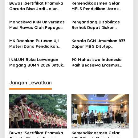
s
Buwas: Sertifikat Pramuka
Kemendikdasmen Gelar
Garuda Bisa Jadi Jalur
MPLS Pendidikan Jarak
i
Khusus Masuk TNI, Polri,
Jauh, Bekali Murid Bangun
p
dan Perguruan Tinggi
Kemandirian Belajar
Mahasiswa KKN Universitas
Penyandang Disabilitas
Musi Rawas Olah Pepaya
Berhak Dapat Diskon
o
Menjadi Produk Bernilai
Minimal 20 Persen untuk
s
Jual Tinggi, Dorong UMKM
Biaya Sekolah dan Kuliah
MK Bacakan Putusan Uji
Kepala BGN Umumkan 833
Desa Air Satan
Materi Dana Pendidikan
Dapur MBG Ditutup
untuk MBG,
Permanen, Langgar Aturan
Kemendikdasmen Tunggu
Operasional
INALUM Buka Lowongan
90 Mahasiswa Indonesia
Implikasi Putusan
Magang BUMN 2026 untuk
Raih Beasiswa Erasmus
Mahasiswa, Simak
Mundus, Siap Tempuh Studi
Ketentuannya!
S2 Gratis di Eropa
Jangan Lewatkan
Buwas: Sertifikat Pramuka
Kemendikdasmen Gelar