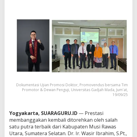
a
m
2
T
a
h
u
n
7
B
u
l
a
n
,
D
Dokumentasi Ujian Promosi Doktor, Promovendus bersama Tim
Promotor & Dewan Penguji, Universitas Gadjah Mada, Jum'at,
o
19/09/25
s
e
n
U
Yogyakarta, SUARAGURU.ID
— Prestasi
n
membanggakan kembali ditorehkan oleh salah
i
satu putra terbaik dari Kabupaten Musi Rawas
v
Utara, Sumatera Selatan. Dr. Ir. Wasir Ibrahim, S.Pt.,
e