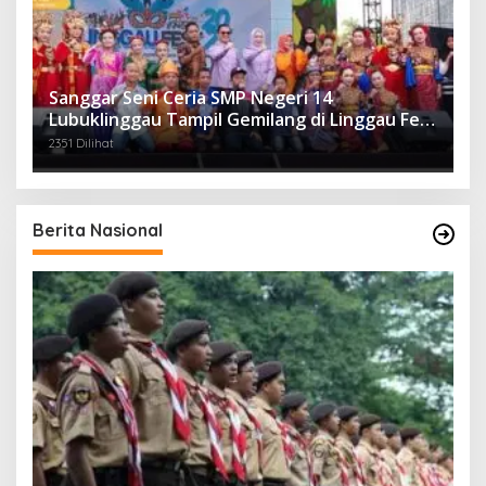
Sanggar Seni Ceria SMP Negeri 14
Lubuklinggau Tampil Gemilang di Linggau Fest
2025
2351 Dilihat
Berita Nasional