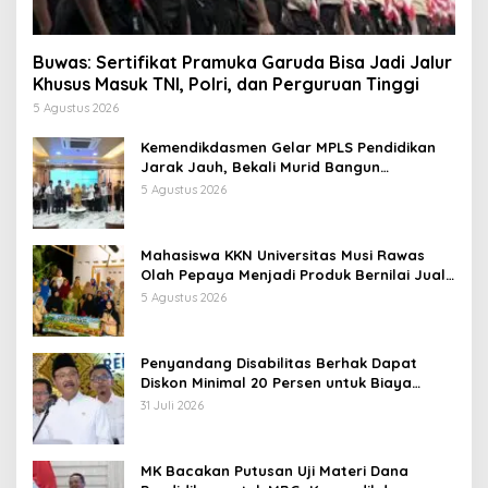
Buwas: Sertifikat Pramuka Garuda Bisa Jadi Jalur
Khusus Masuk TNI, Polri, dan Perguruan Tinggi
5 Agustus 2026
Kemendikdasmen Gelar MPLS Pendidikan
Jarak Jauh, Bekali Murid Bangun
Kemandirian Belajar
5 Agustus 2026
Mahasiswa KKN Universitas Musi Rawas
Olah Pepaya Menjadi Produk Bernilai Jual
Tinggi, Dorong UMKM Desa Air Satan
5 Agustus 2026
Penyandang Disabilitas Berhak Dapat
Diskon Minimal 20 Persen untuk Biaya
Sekolah dan Kuliah
31 Juli 2026
MK Bacakan Putusan Uji Materi Dana