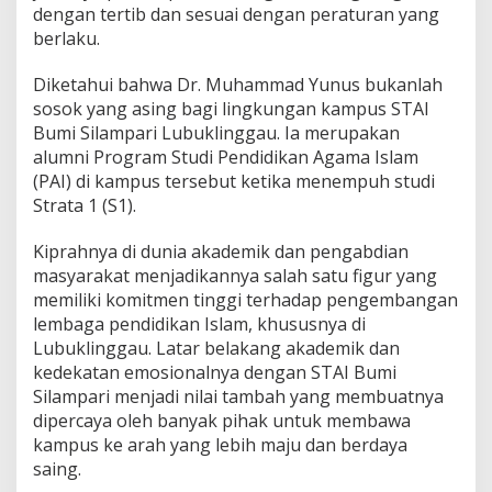
dengan tertib dan sesuai dengan peraturan yang
a
berlaku.
n
K
e
Diketahui bahwa Dr. Muhammad Yunus bukanlah
t
sosok yang asing bagi lingkungan kampus STAI
u
Bumi Silampari Lubuklinggau. Ia merupakan
a
alumni Program Studi Pendidikan Agama Islam
(PAI) di kampus tersebut ketika menempuh studi
Strata 1 (S1).
Kiprahnya di dunia akademik dan pengabdian
masyarakat menjadikannya salah satu figur yang
memiliki komitmen tinggi terhadap pengembangan
lembaga pendidikan Islam, khususnya di
Lubuklinggau. Latar belakang akademik dan
kedekatan emosionalnya dengan STAI Bumi
Silampari menjadi nilai tambah yang membuatnya
dipercaya oleh banyak pihak untuk membawa
kampus ke arah yang lebih maju dan berdaya
saing.