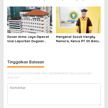
Menjadi Produk Bernilai
Sediakan Lebih dari 400
Jual Tinggi, Dorong UMKM
Posisi bagi Fresh Graduate
Desa Air Satan
Dosen Atma Jaya Dipecat
Mengenal Sosok Hengky
Usai Laporkan Dugaan
Remora, Ketua RT 05 Batu
Jurnal Predator, Tuai
Urip Dosen yang Enerjik
Sorotan Publik
dan Dekat dengan Warga
Tinggalkan Balasan
Alamat email Anda tidak akan dipublikasikan.
Ruas yang wajib
ditandai
*