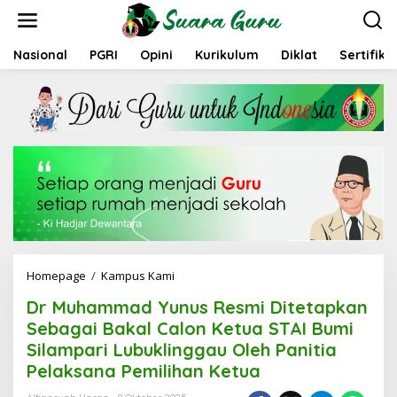
L
e
w
a
Nasional
PGRI
Opini
Kurikulum
Diklat
Sertifika
t
i
k
e
k
o
n
t
e
n
Homepage
/
Kampus Kami
D
r
Dr Muhammad Yunus Resmi Ditetapkan
M
u
Sebagai Bakal Calon Ketua STAI Bumi
h
Silampari Lubuklinggau Oleh Panitia
a
Pelaksana Pemilihan Ketua
m
m