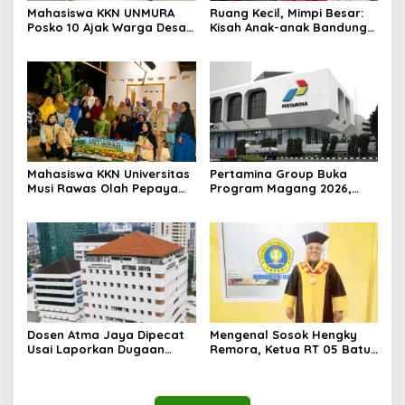
Mahasiswa KKN UNMURA
Ruang Kecil, Mimpi Besar:
Posko 10 Ajak Warga Desa
Kisah Anak-anak Bandung
Pedang Bijak Bermedia
Ujung Menemukan Dunia
Digital
Lewat Literasi
Mahasiswa KKN Universitas
Pertamina Group Buka
Musi Rawas Olah Pepaya
Program Magang 2026,
Menjadi Produk Bernilai
Sediakan Lebih dari 400
Jual Tinggi, Dorong UMKM
Posisi bagi Fresh Graduate
Desa Air Satan
Dosen Atma Jaya Dipecat
Mengenal Sosok Hengky
Usai Laporkan Dugaan
Remora, Ketua RT 05 Batu
Jurnal Predator, Tuai
Urip Dosen yang Enerjik
Sorotan Publik
dan Dekat dengan Warga