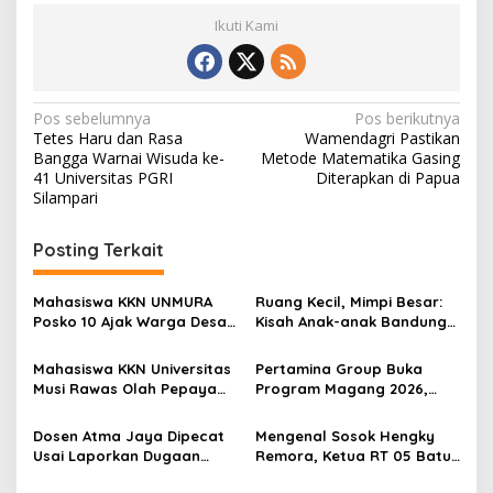
Ikuti Kami
N
Pos sebelumnya
Pos berikutnya
Tetes Haru dan Rasa
Wamendagri Pastikan
a
Bangga Warnai Wisuda ke-
Metode Matematika Gasing
v
41 Universitas PGRI
Diterapkan di Papua
Silampari
i
g
Posting Terkait
a
s
Mahasiswa KKN UNMURA
Ruang Kecil, Mimpi Besar:
Posko 10 Ajak Warga Desa
Kisah Anak-anak Bandung
i
Pedang Bijak Bermedia
Ujung Menemukan Dunia
p
Digital
Lewat Literasi
Mahasiswa KKN Universitas
Pertamina Group Buka
Musi Rawas Olah Pepaya
Program Magang 2026,
o
Menjadi Produk Bernilai
Sediakan Lebih dari 400
s
Jual Tinggi, Dorong UMKM
Posisi bagi Fresh Graduate
Dosen Atma Jaya Dipecat
Mengenal Sosok Hengky
Desa Air Satan
Usai Laporkan Dugaan
Remora, Ketua RT 05 Batu
Jurnal Predator, Tuai
Urip Dosen yang Enerjik