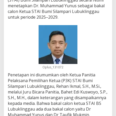
a
menetapkan Dr. Muhammad Yunus sebagai bakal
g
calon Ketua STAI Bumi Silampari Lubuklinggau
a
i
untuk periode 2025–2029.
B
a
k
a
l
C
a
l
o
n
Oplus_131072
K
e
Penetapan ini diumumkan oleh Ketua Panitia
t
Pelaksana Pemilihan Ketua (P3K) STAI Bumi
u
Silampari Lubuklinggau, Rehan Ikmal, S.H., M.Si.,
a
S
melalui Juru Bicara Panitia, Bahet Edi Kuswoyo, S.P.,
T
S.H., M.H., dalam keterangan yang disampaikannya
A
kepada media. Bahwa bakal calon ketua STAI BS
I
Lubuklinggau ada dua bakal calon yaitu Dr
B
Muhammad Yunus dan Dr Taufik Mukmin.
u