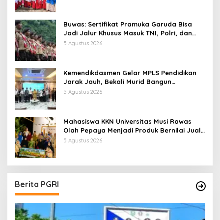
Buwas: Sertifikat Pramuka Garuda Bisa
Jadi Jalur Khusus Masuk TNI, Polri, dan
Perguruan Tinggi
5 Agustus 2026
Kemendikdasmen Gelar MPLS Pendidikan
Jarak Jauh, Bekali Murid Bangun
Kemandirian Belajar
5 Agustus 2026
Mahasiswa KKN Universitas Musi Rawas
Olah Pepaya Menjadi Produk Bernilai Jual
Tinggi, Dorong UMKM Desa Air Satan
5 Agustus 2026
Berita PGRI