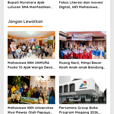
Sorotan Publik
dan Dekat dengan Warga
Bupati Muratara Ajak
Fokus Literasi dan Inovasi
Lulusan SMA Manfaatkan
Digital, 683 Mahasiswa
Beasiswa Kelapa Sawit
UNPARI Ikuti Pembekalan
untuk Raih Masa Depan
KKN 2026
Gemilang
Jangan Lewatkan
Mahasiswa KKN UNMURA
Ruang Kecil, Mimpi Besar:
Posko 10 Ajak Warga Desa
Kisah Anak-anak Bandung
Pedang Bijak Bermedia
Ujung Menemukan Dunia
Digital
Lewat Literasi
Mahasiswa KKN Universitas
Pertamina Group Buka
Musi Rawas Olah Pepaya
Program Magang 2026,