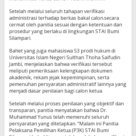
m
i
Setelah melalui seluruh tahapan verifikasi
S
administrasi terhadap berkas bakal calon.secara
i
cermat oleh panitia sesuai dengan ketentuan dan
l
prosedur yang berlaku di lingkungan STAI Bumi
a
m
Silampari.
p
a
Bahet yang juga mahasiswa S3 prodi hukum di
r
Universitas Islam Negeri Sulthan Thoha Saifudin
i
Jambi, menjelaskan bahwa verifikasi tersebut
L
u
meliputi pemeriksaan kelengkapan dokumen
b
akademik, rekam jejak kepemimpinan, serta
u
pemenuhan persyaratan administratif lainnya yang
k
menjadi dasar penilaian bagi calon ketua.
l
i
n
Setelah melalui proses penilaian yang objektif dan
g
transparan, panitia menyatakan bahwa Dr.
g
Muhammad Yunus telah memenuhi seluruh
a
persyaratan yang ditetapkan. “Malam ini Panitia
u
O
Pelaksana Pemilihan Ketua (P3K) STAI Bumi
l