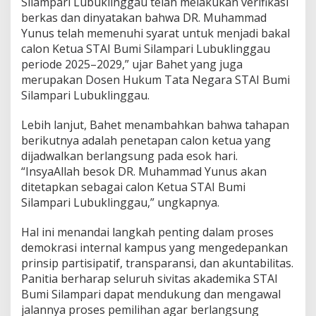
Silampari Lubuklinggau telah melakukan verifikasi
e
berkas dan dinyatakan bahwa DR. Muhammad
h
Yunus telah memenuhi syarat untuk menjadi bakal
P
calon Ketua STAI Bumi Silampari Lubuklinggau
a
n
periode 2025–2029,” ujar Bahet yang juga
i
merupakan Dosen Hukum Tata Negara STAI Bumi
t
Silampari Lubuklinggau.
i
a
Lebih lanjut, Bahet menambahkan bahwa tahapan
P
e
berikutnya adalah penetapan calon ketua yang
l
dijadwalkan berlangsung pada esok hari.
a
“InsyaAllah besok DR. Muhammad Yunus akan
k
ditetapkan sebagai calon Ketua STAI Bumi
s
a
Silampari Lubuklinggau,” ungkapnya.
n
a
Hal ini menandai langkah penting dalam proses
P
demokrasi internal kampus yang mengedepankan
e
prinsip partisipatif, transparansi, dan akuntabilitas.
m
i
Panitia berharap seluruh sivitas akademika STAI
l
Bumi Silampari dapat mendukung dan mengawal
i
jalannya proses pemilihan agar berlangsung
h