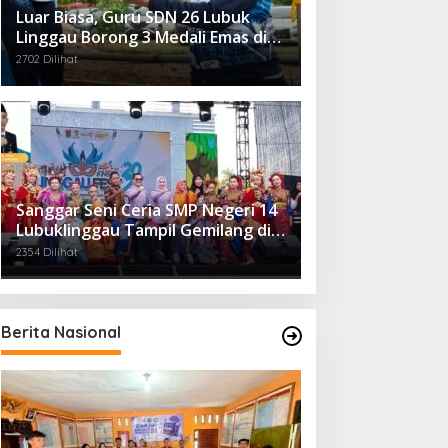
Luar Biasa, Guru SDN 26 Lubuk
Linggau Borong 3 Medali Emas di
Tiga Cabor Berbeda
2702 Dilihat
Sanggar Seni Ceria SMP Negeri 14
Lubuklinggau Tampil Gemilang di
Linggau Fest 2025
2354 Dilihat
Berita Nasional