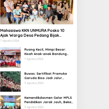
Mahasiswa KKN UNMURA Posko 10
Ajak Warga Desa Pedang Bijak
Bermedia Digital
7 Agustus 2026
Ruang Kecil, Mimpi Besar:
Kisah Anak-anak Bandung
Ujung Menemukan Dunia
7 Agustus 2026
Lewat Literasi
Buwas: Sertifikat Pramuka
Garuda Bisa Jadi Jalur
Khusus Masuk TNI, Polri, dan
5 Agustus 2026
Perguruan Tinggi
Kemendikdasmen Gelar MPLS
Pendidikan Jarak Jauh, Bekali
Murid Bangun Kemandirian
5 Agustus 2026