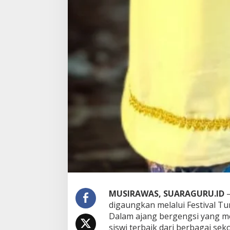
u
M
u
s
i
r
a
w
a
s
2
0
2
5
MUSIRAWAS, SUARAGURU.ID
–
digaungkan melalui Festival T
Dalam ajang bergengsi yang m
siswi terbaik dari berbagai se