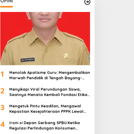
OPINI
1
Menolak Apatisme Guru: Mengembalikan
Marwah Pendidik di Tengah Bayang-
Bayang Kriminalisasi
2
Menyikapi Viral Perundungan Siswa,
Saatnya Menata Kembali Fondasi Etika
di Sekolah Kita
3
Mengetuk Pintu Keadilan, Mengawal
Kepastian Kesejahteraan PPPK Lewat
APBN
4
Ironi si Depan Gerbang SPBU:Ketika
Regulasi Perlindungan Konsumen
Membentur Perut Rakyat Miskin