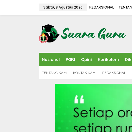
L
e
Sabtu, 8 Agustus 2026
REDAKSIONAL
TENTAN
w
a
t
i
k
e
k
o
n
Nasional
PGRI
Opini
Kurikulum
Dik
t
e
n
TENTANG KAMI
KONTAK KAMI
REDAKSIONAL