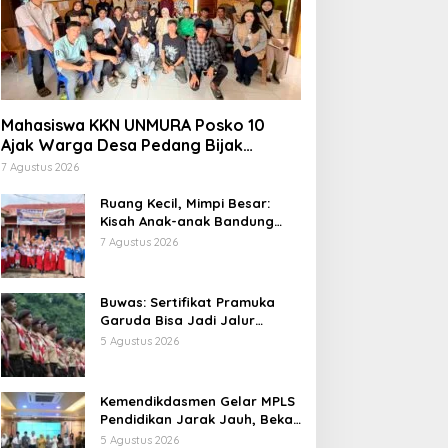
Mahasiswa KKN UNMURA Posko 10
Ajak Warga Desa Pedang Bijak
Bermedia Digital
7 Agustus 2026
Ruang Kecil, Mimpi Besar:
Kisah Anak-anak Bandung
Ujung Menemukan Dunia
7 Agustus 2026
Lewat Literasi
Buwas: Sertifikat Pramuka
Garuda Bisa Jadi Jalur
Khusus Masuk TNI, Polri, dan
5 Agustus 2026
Perguruan Tinggi
Kemendikdasmen Gelar MPLS
Pendidikan Jarak Jauh, Bekali
Murid Bangun Kemandirian
5 Agustus 2026