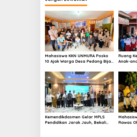
Mahasiswa KKN UNMURA Posko
Ruang Kec
10 Ajak Warga Desa Pedang Bijak
Anak-an
Bermedia Digital
Menemuka
Kemendikdasmen Gelar MPLS
Mahasisw
Pendidikan Jarak Jauh, Bekali
Rawas Ol
Murid Bangun Kemandirian
Produk Be
Belajar
Dorong U