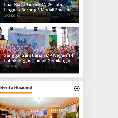
Luar Biasa, Guru SDN 26 Lubuk
Linggau Borong 3 Medali Emas di
Tiga Cabor Berbeda
2703 Dilihat
Sanggar Seni Ceria SMP Negeri 14
Lubuklinggau Tampil Gemilang di
Linggau Fest 2025
2361 Dilihat
Berita Nasional