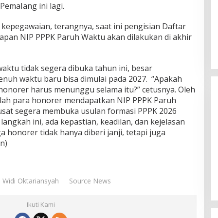
emaIang ini lagi.
kepegawaian, terangnya, saat ini pengisian Daftar
apan NIP PPPK Paruh Waktu akan dilakukan di akhir
waktu tidak segera dibuka tahun ini, besar
uh waktu baru bisa dimulai pada 2027. “Apakah
 honorer harus menunggu selama itu?” cetusnya. Oleh
telah para honorer mendapatkan NIP PPPK Paruh
pusat segera membuka usulan formasi PPPK 2026
angkah ini, ada kepastian, keadilan, dan kejelasan
 honorer tidak hanya diberi janji, tetapi juga
n)
Himpunan Wanita UNPARI Salurkan
Bantuan bagi Korban Kebakaran
di Jawa Kanan SS
Di PGRI
|
27 Juli 2026
: Widi Oktariansyah
Source News
Ikuti Kami