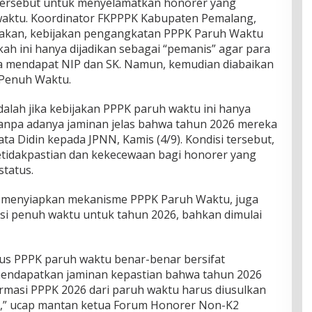
n tersebut untuk menyelamatkan honorer yang
waktu. Koordinator FKPPPK Kabupaten Pemalang,
atakan, kebijakan pengangkatan PPPK Paruh Waktu
ah ini hanya dijadikan sebagai “pemanis” agar para
 mendapat NIP dan SK. Namun, kemudian diabaikan
 Penuh Waktu.
alah jika kebijakan PPPK paruh waktu ini hanya
 tanpa adanya jaminan jelas bahwa tahun 2026 mereka
ta Didin kepada JPNN, Kamis (4/9). Kondisi tersebut,
etidakpastian dan kekecewaan bagi honorer yang
status.
n menyiapkan mekanisme PPPK Paruh Waktu, juga
i penuh waktu untuk tahun 2026, bahkan dimulai
tus PPPK paruh waktu benar-benar bersifat
endapatkan jaminan kepastian bahwa tahun 2026
rmasi PPPK 2026 dari paruh waktu harus diusulkan
at,” ucap mantan ketua Forum Honorer Non-K2