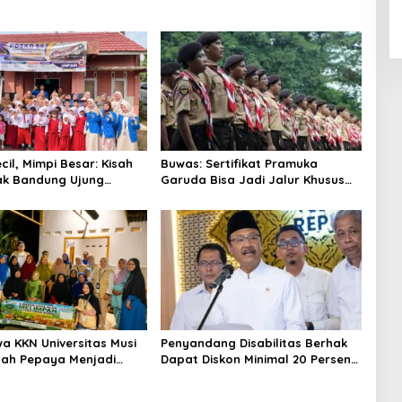
il, Mimpi Besar: Kisah
Buwas: Sertifikat Pramuka
ak Bandung Ujung
Garuda Bisa Jadi Jalur Khusus
n Dunia Lewat Literasi
Masuk TNI, Polri, dan Perguruan
Tinggi
a KKN Universitas Musi
Penyandang Disabilitas Berhak
ah Pepaya Menjadi
Dapat Diskon Minimal 20 Persen
rnilai Jual Tinggi,
untuk Biaya Sekolah dan Kuliah
MKM Desa Air Satan