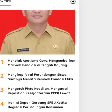
OPINI
1
Menolak Apatisme Guru: Mengembalikan
Marwah Pendidik di Tengah Bayang-
Bayang Kriminalisasi
2
Menyikapi Viral Perundungan Siswa,
Saatnya Menata Kembali Fondasi Etika
di Sekolah Kita
3
Mengetuk Pintu Keadilan, Mengawal
Kepastian Kesejahteraan PPPK Lewat
APBN
4
Ironi si Depan Gerbang SPBU:Ketika
Regulasi Perlindungan Konsumen
Membentur Perut Rakyat Miskin