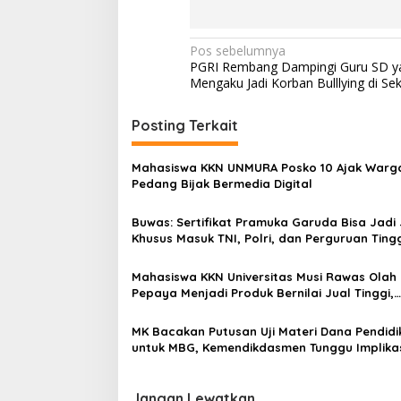
N
Pos sebelumnya
PGRI Rembang Dampingi Guru SD y
a
Mengaku Jadi Korban Bulllying di Se
v
i
Posting Terkait
g
Mahasiswa KKN UNMURA Posko 10 Ajak Warg
a
Pedang Bijak Bermedia Digital
s
Buwas: Sertifikat Pramuka Garuda Bisa Jadi 
i
Khusus Masuk TNI, Polri, dan Perguruan Ting
p
o
Mahasiswa KKN Universitas Musi Rawas Olah
Pepaya Menjadi Produk Bernilai Jual Tinggi,
s
Dorong UMKM Desa Air Satan
MK Bacakan Putusan Uji Materi Dana Pendidi
untuk MBG, Kemendikdasmen Tunggu Implika
Putusan
Jangan Lewatkan