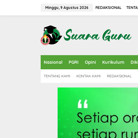
L
e
Minggu, 9 Agustus 2026
REDAKSIONAL
TENTA
w
a
t
i
k
e
k
o
n
Nasional
PGRI
Opini
Kurikulum
Dik
t
e
n
TENTANG KAMI
KONTAK KAMI
REDAKSIONAL