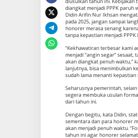
diusulkan tahun ini. Kebijaka
T
a
diangkat menjadi PPPK paruh 
h
Didin Arifin Nur Ikhsan meng
u
pada 2025, jangan sampai langk
n
honorer merasa senang karena
I
n
tanpa kepastian menjadi PPPK
i
,
“Kekhawatiran terbesar kami ad
H
menjadi “angin segar” sesaat,
o
akan diangkat penuh waktu,” ka
n
o
lanjutnya, bisa menimbulkan k
r
sudah lama menanti kepastian 
e
r
Seharusnya pemerintah, selai
S
segera membuka usulan formas
e
l
dari tahun ini.
a
m
Dengan begitu, kata Didin, sta
a
sementara dan para honorer m
t
akan menjadi penuh waktu. “Fo
tahun ini agar honorer selam