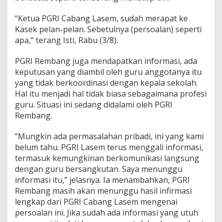
e
k
“Ketua PGRI Cabang Lasem, sudah merapat ke
o
Kasek pelan-pelan. Sebetulnya (persoalan) seperti
l
apa,” terang Isti, Rabu (3/8).
a
h
n
PGRI Rembang juga mendapatkan informasi, ada
y
keputusan yang diambil oleh guru anggotanya itu
a
yang tidak berkoordinasi dengan kepala sekolah.
Hal itu menjadi hal tidak biasa sebagaimana profesi
guru. Situasi ini sedang didalami oleh PGRI
Rembang.
“Mungkin ada permasalahan pribadi, ini yang kami
belum tahu. PGRI Lasem terus menggali informasi,
termasuk kemungkinan berkomunikasi langsung
dengan guru bersangkutan. Saya menunggu
informasi itu,” jelasnya. Ia menambahkan, PGRI
Rembang masih akan menunggu hasil infirmasi
lengkap dari PGRI Cabang Lasem mengenai
persoalan ini. Jika sudah ada informasi yang utuh