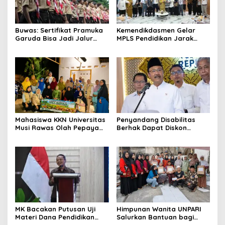
Buwas: Sertifikat Pramuka
Kemendikdasmen Gelar
Garuda Bisa Jadi Jalur
MPLS Pendidikan Jarak
Khusus Masuk TNI, Polri,
Jauh, Bekali Murid Bangun
dan Perguruan Tinggi
Kemandirian Belajar
Mahasiswa KKN Universitas
Penyandang Disabilitas
Musi Rawas Olah Pepaya
Berhak Dapat Diskon
Menjadi Produk Bernilai
Minimal 20 Persen untuk
Jual Tinggi, Dorong UMKM
Biaya Sekolah dan Kuliah
Desa Air Satan
MK Bacakan Putusan Uji
Himpunan Wanita UNPARI
Materi Dana Pendidikan
Salurkan Bantuan bagi
untuk MBG,
Korban Kebakaran di Jawa