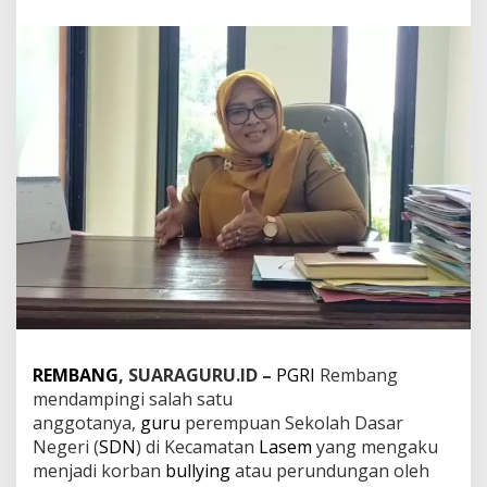
a
n
g
D
a
m
p
i
n
g
i
G
u
r
u
S
D
y
a
REMBANG
, SUARAGURU.ID –
PGRI
Rembang
n
mendampingi salah satu
g
M
anggotanya,
guru
perempuan Sekolah Dasar
e
Negeri (
SDN
) di Kecamatan
Lasem
yang mengaku
n
menjadi korban
bullying
atau perundungan oleh
g