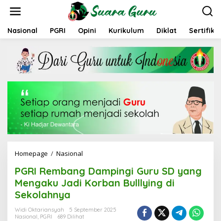
L
e
w
a
Nasional
PGRI
Opini
Kurikulum
Diklat
Sertifika
t
i
k
e
k
o
n
t
e
n
Homepage
/
Nasional
P
G
PGRI Rembang Dampingi Guru SD yang
R
I
Mengaku Jadi Korban Bulllying di
R
Sekolahnya
e
m
Widi Oktariansyah
5 September 2025
b
Nasional
,
PGRI
689 Dilihat