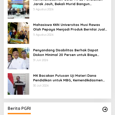
Jarak Jauh, Bekali Murid Bangun
Kemandirian Belajar
5 Agustus 2026
Mahasiswa KKN Universitas Musi Rawas
Olah Pepaya Menjadi Produk Bernilai Jual
Tinggi, Dorong UMKM Desa Air Satan
5 Agustus 2026
Penyandang Disabilitas Berhak Dapat
Diskon Minimal 20 Persen untuk Biaya
Sekolah dan Kuliah
31 Juli 2026
MK Bacakan Putusan Uji Materi Dana
Pendidikan untuk MBG, Kemendikdasmen
Tunggu Implikasi Putusan
30 Juli 2026
Berita PGRI