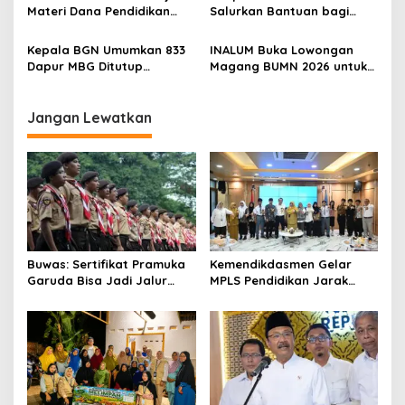
Desa Air Satan
Materi Dana Pendidikan
Salurkan Bantuan bagi
untuk MBG,
Korban Kebakaran di Jawa
Kemendikdasmen Tunggu
Kanan SS
Kepala BGN Umumkan 833
INALUM Buka Lowongan
Implikasi Putusan
Dapur MBG Ditutup
Magang BUMN 2026 untuk
Permanen, Langgar Aturan
Mahasiswa, Simak
Operasional
Ketentuannya!
Jangan Lewatkan
Buwas: Sertifikat Pramuka
Kemendikdasmen Gelar
Garuda Bisa Jadi Jalur
MPLS Pendidikan Jarak
Khusus Masuk TNI, Polri,
Jauh, Bekali Murid Bangun
dan Perguruan Tinggi
Kemandirian Belajar