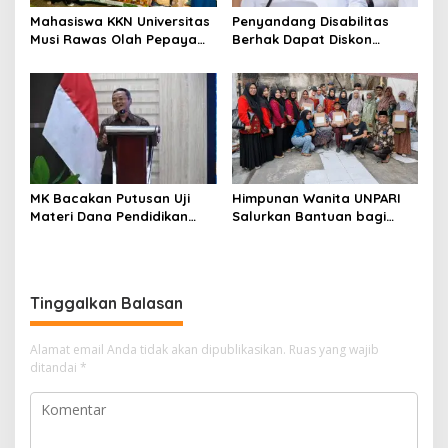
Mahasiswa KKN Universitas
Penyandang Disabilitas
Musi Rawas Olah Pepaya
Berhak Dapat Diskon
Menjadi Produk Bernilai
Minimal 20 Persen untuk
Jual Tinggi, Dorong UMKM
Biaya Sekolah dan Kuliah
Desa Air Satan
MK Bacakan Putusan Uji
Himpunan Wanita UNPARI
Materi Dana Pendidikan
Salurkan Bantuan bagi
untuk MBG,
Korban Kebakaran di Jawa
Kemendikdasmen Tunggu
Kanan SS
Implikasi Putusan
Tinggalkan Balasan
Alamat email Anda tidak akan dipublikasikan.
Ruas yang wajib
ditandai
*