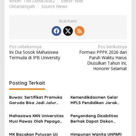
Writer: TIM SMMURIA2
Editor: Widi
Oktariansyah
Source News
Ikuti Kami
N
Pos sebelumnya
Pos berikutnya
Ini Dia Sosok Mahasiswa
Formasi PPPK 2026 dari
a
Termuda di IPB University
Paruh Waktu Harus
v
Diusulkan Tahun Ini,
Honorer Selamat
i
g
Posting Terkait
a
s
Buwas: Sertifikat Pramuka
Kemendikdasmen Gelar
Garuda Bisa Jadi Jalur
MPLS Pendidikan Jarak
i
Khusus Masuk TNI, Polri,
Jauh, Bekali Murid Bangun
p
dan Perguruan Tinggi
Kemandirian Belajar
Mahasiswa KKN Universitas
Penyandang Disabilitas
Musi Rawas Olah Pepaya
Berhak Dapat Diskon
o
Menjadi Produk Bernilai
Minimal 20 Persen untuk
s
Jual Tinggi, Dorong UMKM
Biaya Sekolah dan Kuliah
MK Bacakan Putusan Uji
Himpunan Wanita UNPARI