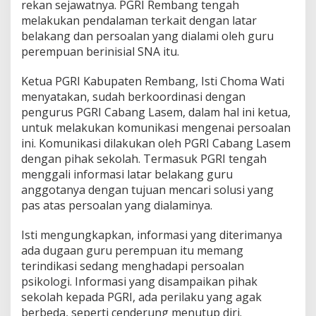
rekan sejawatnya. PGRI Rembang tengah
a
melakukan pendalaman terkait dengan latar
k
u
belakang dan persoalan yang dialami oleh guru
J
perempuan berinisial SNA itu.
a
d
Ketua PGRI Kabupaten Rembang, Isti Choma Wati
i
menyatakan, sudah berkoordinasi dengan
K
o
pengurus PGRI Cabang Lasem, dalam hal ini ketua,
r
untuk melakukan komunikasi mengenai persoalan
b
ini. Komunikasi dilakukan oleh PGRI Cabang Lasem
a
dengan pihak sekolah. Termasuk PGRI tengah
n
B
menggali informasi latar belakang guru
u
anggotanya dengan tujuan mencari solusi yang
l
pas atas persoalan yang dialaminya.
l
l
Isti mengungkapkan, informasi yang diterimanya
y
i
ada dugaan guru perempuan itu memang
n
terindikasi sedang menghadapi persoalan
g
psikologi. Informasi yang disampaikan pihak
d
sekolah kepada PGRI, ada perilaku yang agak
i
berbeda, seperti cenderung menutup diri.
S