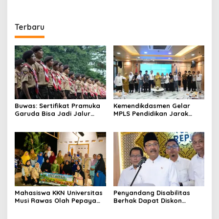
Terbaru
Buwas: Sertifikat Pramuka
Kemendikdasmen Gelar
Garuda Bisa Jadi Jalur
MPLS Pendidikan Jarak
Khusus Masuk TNI, Polri,
Jauh, Bekali Murid Bangun
dan Perguruan Tinggi
Kemandirian Belajar
Mahasiswa KKN Universitas
Penyandang Disabilitas
Musi Rawas Olah Pepaya
Berhak Dapat Diskon
Menjadi Produk Bernilai
Minimal 20 Persen untuk
Jual Tinggi, Dorong UMKM
Biaya Sekolah dan Kuliah