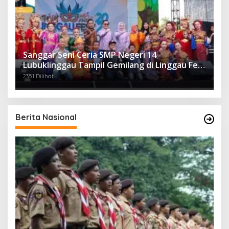
Sanggar Seni Ceria SMP Negeri 14
Lubuklinggau Tampil Gemilang di Linggau Fest
2025
2351 Dilihat
Berita Nasional