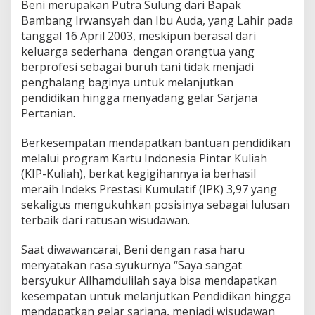
Beni merupakan Putra Sulung dari Bapak
A
Bambang Irwansyah dan Ibu Auda, yang Lahir pada
2
0
tanggal 16 April 2003, meskipun berasal dari
2
keluarga sederhana dengan orangtua yang
5
berprofesi sebagai buruh tani tidak menjadi
penghalang baginya untuk melanjutkan
pendidikan hingga menyadang gelar Sarjana
Pertanian.
Berkesempatan mendapatkan bantuan pendidikan
melalui program Kartu Indonesia Pintar Kuliah
(KIP-Kuliah), berkat kegigihannya ia berhasil
meraih Indeks Prestasi Kumulatif (IPK) 3,97 yang
sekaligus mengukuhkan posisinya sebagai lulusan
terbaik dari ratusan wisudawan.
Saat diwawancarai, Beni dengan rasa haru
menyatakan rasa syukurnya “Saya sangat
bersyukur Allhamdulilah saya bisa mendapatkan
kesempatan untuk melanjutkan Pendidikan hingga
mendapatkan gelar sarjana, menjadi wisudawan