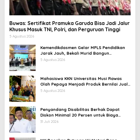
Buwas: Sertifikat Pramuka Garuda Bisa Jadi Jalur
Khusus Masuk TNI, Polri, dan Perguruan Tinggi
5 Agustus 2026
Kemendikdasmen Gelar MPLS Pendidikan
Jarak Jauh, Bekali Murid Bangun
Kemandirian Belajar
5 Agustus 2026
Mahasiswa KKN Universitas Musi Rawas
Olah Pepaya Menjadi Produk Bernilai Jual
Tinggi, Dorong UMKM Desa Air Satan
5 Agustus 2026
Penyandang Disabilitas Berhak Dapat
Diskon Minimal 20 Persen untuk Biaya
Sekolah dan Kuliah
31 Juli 2026