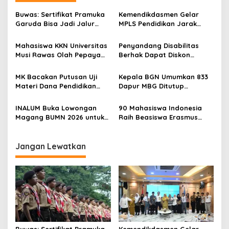
a
s
Buwas: Sertifikat Pramuka
Kemendikdasmen Gelar
Garuda Bisa Jadi Jalur
MPLS Pendidikan Jarak
i
Khusus Masuk TNI, Polri,
Jauh, Bekali Murid Bangun
p
dan Perguruan Tinggi
Kemandirian Belajar
Mahasiswa KKN Universitas
Penyandang Disabilitas
Musi Rawas Olah Pepaya
Berhak Dapat Diskon
o
Menjadi Produk Bernilai
Minimal 20 Persen untuk
s
Jual Tinggi, Dorong UMKM
Biaya Sekolah dan Kuliah
MK Bacakan Putusan Uji
Kepala BGN Umumkan 833
Desa Air Satan
Materi Dana Pendidikan
Dapur MBG Ditutup
untuk MBG,
Permanen, Langgar Aturan
Kemendikdasmen Tunggu
Operasional
INALUM Buka Lowongan
90 Mahasiswa Indonesia
Implikasi Putusan
Magang BUMN 2026 untuk
Raih Beasiswa Erasmus
Mahasiswa, Simak
Mundus, Siap Tempuh Studi
Ketentuannya!
S2 Gratis di Eropa
Jangan Lewatkan