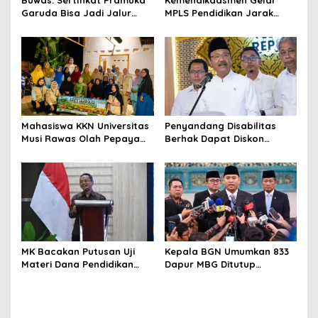
Buwas: Sertifikat Pramuka
Kemendikdasmen Gelar
Garuda Bisa Jadi Jalur
MPLS Pendidikan Jarak
Khusus Masuk TNI, Polri,
Jauh, Bekali Murid Bangun
dan Perguruan Tinggi
Kemandirian Belajar
Mahasiswa KKN Universitas
Penyandang Disabilitas
Musi Rawas Olah Pepaya
Berhak Dapat Diskon
Menjadi Produk Bernilai
Minimal 20 Persen untuk
Jual Tinggi, Dorong UMKM
Biaya Sekolah dan Kuliah
Desa Air Satan
MK Bacakan Putusan Uji
Kepala BGN Umumkan 833
Materi Dana Pendidikan
Dapur MBG Ditutup
untuk MBG,
Permanen, Langgar Aturan
Kemendikdasmen Tunggu
Operasional
Implikasi Putusan