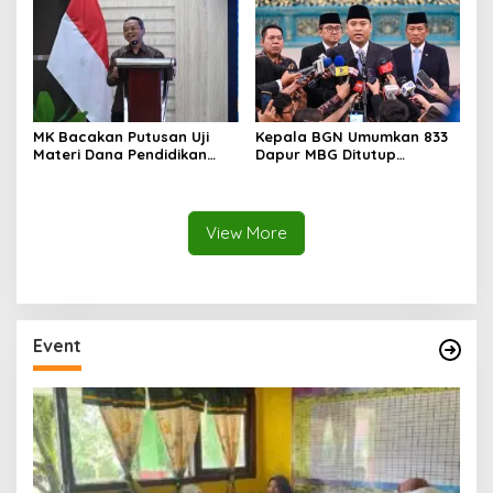
Desa Air Satan
MK Bacakan Putusan Uji
Kepala BGN Umumkan 833
Materi Dana Pendidikan
Dapur MBG Ditutup
untuk MBG,
Permanen, Langgar Aturan
Kemendikdasmen Tunggu
Operasional
Implikasi Putusan
View More
Event