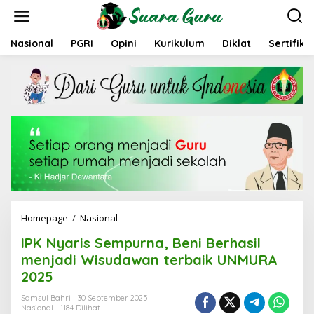
L
e
w
a
Nasional
PGRI
Opini
Kurikulum
Diklat
Sertifika
t
i
k
e
k
o
n
t
e
n
Homepage
/
Nasional
I
P
IPK Nyaris Sempurna, Beni Berhasil
K
N
menjadi Wisudawan terbaik UNMURA
y
2025
a
r
Samsul Bahri
30 September 2025
i
Nasional
1184 Dilihat