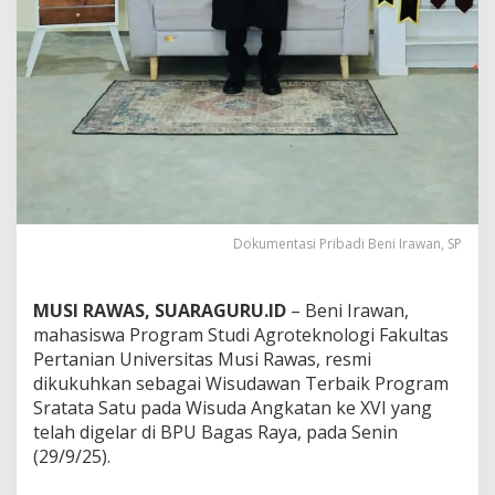
j
a
d
i
W
i
s
u
d
a
w
a
Dokumentasi Pribadi Beni Irawan, SP
n
t
e
MUSI RAWAS, SUARAGURU.ID
– Beni Irawan,
r
b
mahasiswa Program Studi Agroteknologi Fakultas
a
Pertanian Universitas Musi Rawas, resmi
i
dikukuhkan sebagai Wisudawan Terbaik Program
k
Sratata Satu pada Wisuda Angkatan ke XVI yang
U
N
telah digelar di BPU Bagas Raya, pada Senin
M
(29/9/25).
U
R