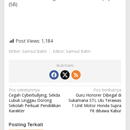
(SB)
Post Views:
1,184
Writer: Samsul Bahri
Editor: Samsul Bahri
Ikuti Kami
N
Pos sebelumnya
Pos berikutnya
Cegah Cyberbullying, Sekda
Guru Honorer Dibegal di
a
Lubuk Linggau Dorong
Sukamana STL Ulu Terawas
v
Sekolah Perkuat Pendidikan
1 Unit Motor Honda Supra
Karakter
Fit dibawa Kabur
i
g
Posting Terkait